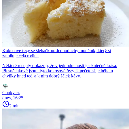
Kokosové řezy se šlehačkou: Jednoduchý moučník, který si
zamiluje celá rodina
Některé recepty dokazují, že v jednoduchosti je skutečně krása.
Přesně takové jsou i tyto kokosové řezy. Upečete si je během
chvilky hned teď a k nim dobrý šálek kávy.
Cooky.cz
dnes, 16:25
2 min