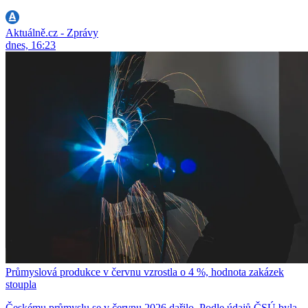
Aktuálně.cz - Zprávy
dnes, 16:23
Průmyslová produkce v červnu vzrostla o 4 %, hodnota zakázek
stoupla
Českému průmyslu se v červnu 2026 dařilo. Podle údajů ČSÚ byla