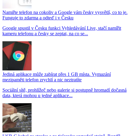
Namiřte telefon na cokoliv a Google vám česky vysvětlí, co to je.
Funguje to zdarma a odteď i v Česku
Google spustil v Česku funkci Vyhledávání Live, stačí namířit
kameru telefonu a česky se zeptat, na co se...
Jediná aplikace může zabírat přes 1 GB místa. Vymazání
mezipaměti telefon zrychlí a nic neztratíte
Sociální sítě, prohlížeč nebo galerie si postupně hromadí dočasná
data, která mohou u jedné aplikace...