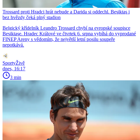
Trossard proti Hradci hrát nebude a Darida si oddechl. Beşiktaş i
bez hvězdy čeká plný stadion
Belgický křídelník Leandro Trossard chybí na evropské soupisce
Beşiktaşe. Hradec Králové ve čtvrtek 6. srpna vybíhá do vyprodané
FINEP Areny s vědomím, že největší letní posilu soupeře
nepotkává.
SportyŽivě
dnes, 16:17
3 min