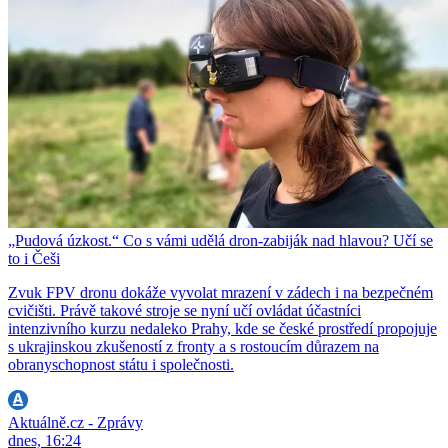
„Pudová úzkost.“ Co s vámi udělá dron-zabiják nad hlavou? Učí se
to i Češi
Zvuk FPV dronu dokáže vyvolat mrazení v zádech i na bezpečném
cvičišti. Právě takové stroje se nyní učí ovládat účastníci
intenzivního kurzu nedaleko Prahy, kde se české prostředí propojuje
s ukrajinskou zkušeností z fronty a s rostoucím důrazem na
obranyschopnost státu i společnosti.
Aktuálně.cz - Zprávy
dnes, 16:24