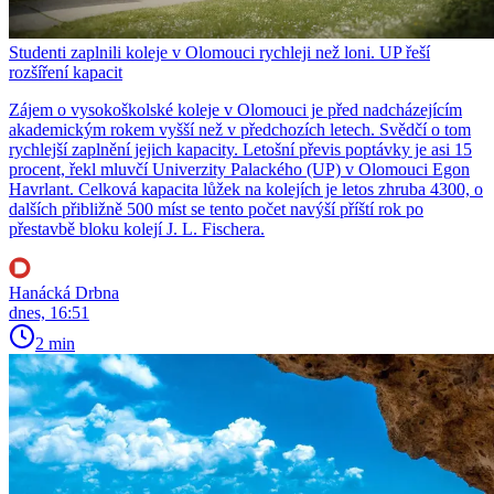
Studenti zaplnili koleje v Olomouci rychleji než loni. UP řeší
rozšíření kapacit
Zájem o vysokoškolské koleje v Olomouci je před nadcházejícím
akademickým rokem vyšší než v předchozích letech. Svědčí o tom
rychlejší zaplnění jejich kapacity. Letošní převis poptávky je asi 15
procent, řekl mluvčí Univerzity Palackého (UP) v Olomouci Egon
Havrlant. Celková kapacita lůžek na kolejích je letos zhruba 4300, o
dalších přibližně 500 míst se tento počet navýší příští rok po
přestavbě bloku kolejí J. L. Fischera.
Hanácká Drbna
dnes, 16:51
2 min