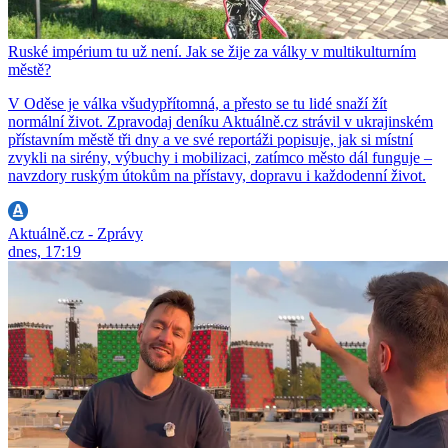
Ruské impérium tu už není. Jak se žije za války v multikulturním
městě?
V Oděse je válka všudypřítomná, a přesto se tu lidé snaží žít
normální život. Zpravodaj deníku Aktuálně.cz strávil v ukrajinském
přístavním městě tři dny a ve své reportáži popisuje, jak si místní
zvykli na sirény, výbuchy i mobilizaci, zatímco město dál funguje –
navzdory ruským útokům na přístavy, dopravu i každodenní život.
Aktuálně.cz - Zprávy
dnes, 17:19