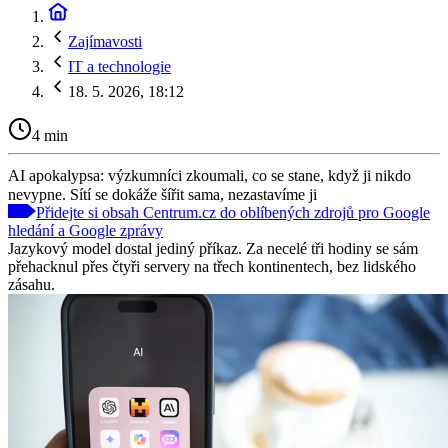
Zajímavosti
IT a technologie
18. 5. 2026, 18:12
4 min
AI apokalypsa: výzkumníci zkoumali, co se stane, když ji nikdo
nevypne. Sítí se dokáže šířit sama, nezastavíme ji
Přidejte si obsah Centrum.cz do oblíbených zdrojů pro Google
hledání a Google zprávy
Jazykový model dostal jediný příkaz. Za necelé tři hodiny se sám
přehacknul přes čtyři servery na třech kontinentech, bez lidského
zásahu.