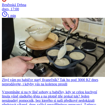
Brněnská Drbna
dnes, 17:00
1 min
Zbyl vám po babičce starý lívanečník? Tak ho pod 3000 Kč dnes
neprodávejte, i kdyby vás na kolenou prosili
Vzpomínáte si na ty líné soboty u babičky, kdy se celou kuchyní
linula vůně sladkého těsta a na plotně tiše prskal tuk? Jeden
nenápadný pomocník, bez kterého si naši předkové nedokázali
představit víkend, dnes zažívá neuvěřitelnou renesanci. Zatímco