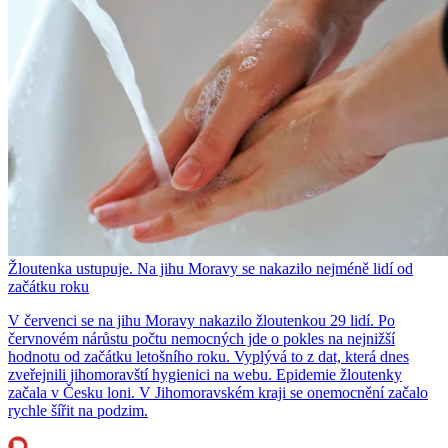
Žloutenka ustupuje. Na jihu Moravy se nakazilo nejméně lidí od
začátku roku
V červenci se na jihu Moravy nakazilo žloutenkou 29 lidí. Po
červnovém nárůstu počtu nemocných jde o pokles na nejnižší
hodnotu od začátku letošního roku. Vyplývá to z dat, která dnes
zveřejnili jihomoravští hygienici na webu. Epidemie žloutenky
začala v Česku loni. V Jihomoravském kraji se onemocnění začalo
rychle šířit na podzim.