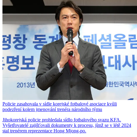
Policie zasahovala v sídle korejské fotbalové asociace kvůli
podezření kolem jmenování trenéra národního týmu
Jihokorejská policie prohledala sídlo fotbalového svazu KFA.
Vyšetřovatelé zajišťovali dokumenty k procesu, jímž se v létě 2024
stal trenérem reprezentace Hong Mjong-po.