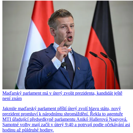
Maďarský parlament má v úterý zvolit prezidenta, kandidát ještě
není znám
Jakmile maďarský parlament příští úterý zvolí hlavu státu, nový
prezident promluví k národnímu shromáždění. Řekla to agentuře
MTI úřadující předsedkyně parlamentu Anikó Hallerová Nagyová.
Samotné volby mají začít v úterý 9:40 a potrvají podle očekávání asi
hodinu až půldruhé hodiny.