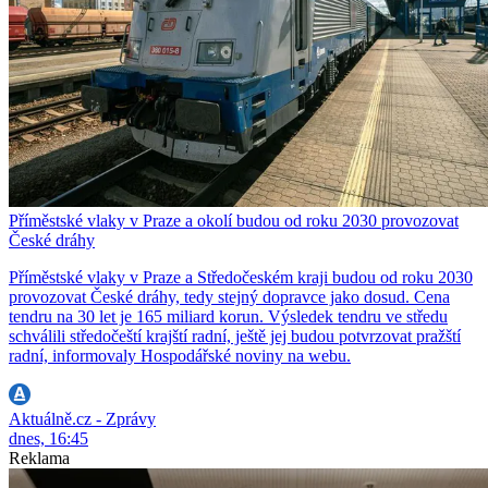
Příměstské vlaky v Praze a okolí budou od roku 2030 provozovat
České dráhy
Příměstské vlaky v Praze a Středočeském kraji budou od roku 2030
provozovat České dráhy, tedy stejný dopravce jako dosud. Cena
tendru na 30 let je 165 miliard korun. Výsledek tendru ve středu
schválili středočeští krajští radní, ještě jej budou potvrzovat pražští
radní, informovaly Hospodářské noviny na webu.
Aktuálně.cz - Zprávy
dnes, 16:45
Reklama