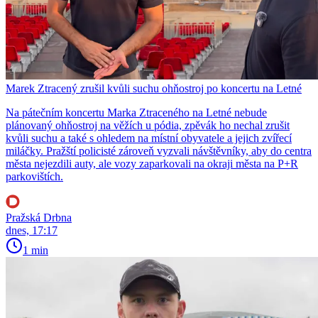
Marek Ztracený zrušil kvůli suchu ohňostroj po koncertu na Letné
Na pátečním koncertu Marka Ztraceného na Letné nebude
plánovaný ohňostroj na věžích u pódia, zpěvák ho nechal zrušit
kvůli suchu a také s ohledem na místní obyvatele a jejich zvířecí
miláčky. Pražští policisté zároveň vyzvali návštěvníky, aby do centra
města nejezdili auty, ale vozy zaparkovali na okraji města na P+R
parkovištích.
Pražská Drbna
dnes, 17:17
1 min