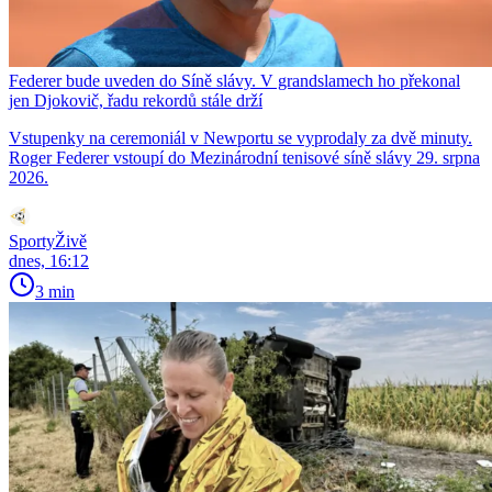
Federer bude uveden do Síně slávy. V grandslamech ho překonal
jen Djokovič, řadu rekordů stále drží
Vstupenky na ceremoniál v Newportu se vyprodaly za dvě minuty.
Roger Federer vstoupí do Mezinárodní tenisové síně slávy 29. srpna
2026.
SportyŽivě
dnes, 16:12
3 min