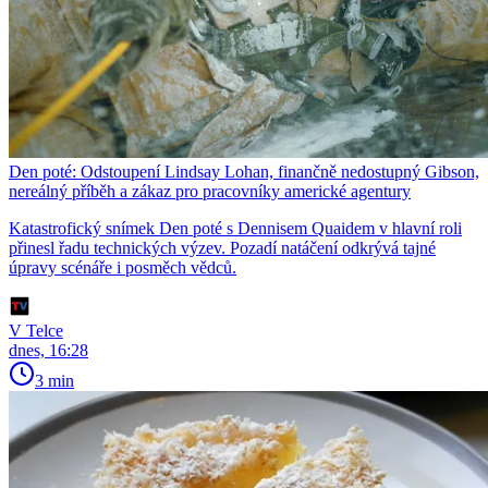
Den poté: Odstoupení Lindsay Lohan, finančně nedostupný Gibson,
nereálný příběh a zákaz pro pracovníky americké agentury
Katastrofický snímek Den poté s Dennisem Quaidem v hlavní roli
přinesl řadu technických výzev. Pozadí natáčení odkrývá tajné
úpravy scénáře i posměch vědců.
V Telce
dnes, 16:28
3 min