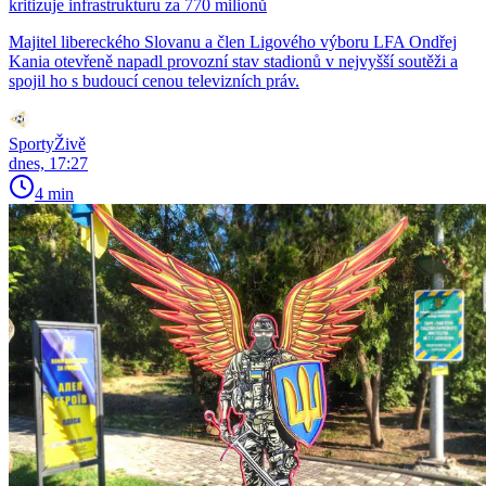
kritizuje infrastrukturu za 770 milionů
Majitel libereckého Slovanu a člen Ligového výboru LFA Ondřej
Kania otevřeně napadl provozní stav stadionů v nejvyšší soutěži a
spojil ho s budoucí cenou televizních práv.
SportyŽivě
dnes, 17:27
4 min