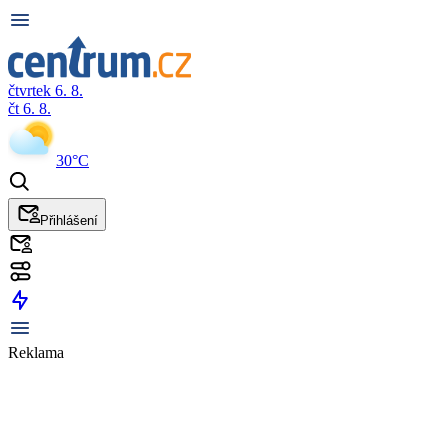
čtvrtek 6. 8.
čt 6. 8.
30°C
Přihlášení
Reklama