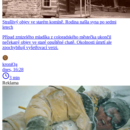
Strašlivý objev ve starém komíně. Rodina našla syna po sedmi
letech
Případ zmizelého mladíka z coloradského městečka ukončil
nečekaný objev ve staré opuštěné chatě. Okolnosti úmrtí ale
zpochybňují vyšetřovací verzi.
kroniQa
dnes, 16:28
3 min
Reklama