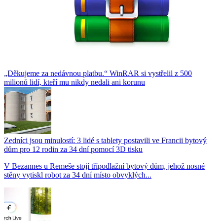
„Děkujeme za nedávnou platbu.“ WinRAR si vystřelil z 500
milionů lidí, kteří mu nikdy nedali ani korunu
Zedníci jsou minulostí: 3 lidé s tablety postavili ve Francii bytový
dům pro 12 rodin za 34 dní pomocí 3D tisku
V Bezannes u Remeše stojí třípodlažní bytový dům, jehož nosné
stěny vytiskl robot za 34 dní místo obvyklých...