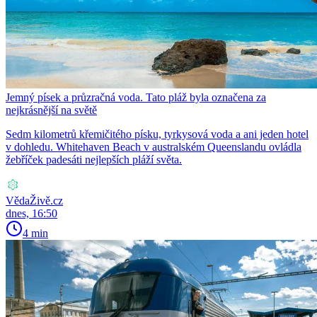
Jemný písek a průzračná voda. Tato pláž byla označena za
nejkrásnější na světě
Sedm kilometrů křemičitého písku, tyrkysová voda a ani jeden hotel
v dohledu. Whitehaven Beach v australském Queenslandu ovládla
žebříček padesáti nejlepších pláží světa.
VědaŽivě.cz
dnes, 16:50
4 min