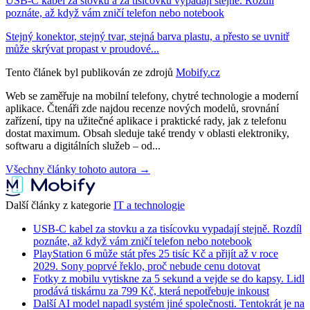
USB-C kabel za stovku a za tisícovku vypadají stejně. Rozdíl
poznáte, až když vám zničí telefon nebo notebook
Stejný konektor, stejný tvar, stejná barva plastu, a přesto se uvnitř
může skrývat propast v proudové...
Tento článek byl publikován ze zdrojů
Mobify.cz
Web se zaměřuje na mobilní telefony, chytré technologie a moderní
aplikace. Čtenáři zde najdou recenze nových modelů, srovnání
zařízení, tipy na užitečné aplikace i praktické rady, jak z telefonu
dostat maximum. Obsah sleduje také trendy v oblasti elektroniky,
softwaru a digitálních služeb – od...
Všechny články tohoto autora →
Další články z kategorie
IT a technologie
USB-C kabel za stovku a za tisícovku vypadají stejně. Rozdíl
poznáte, až když vám zničí telefon nebo notebook
PlayStation 6 může stát přes 25 tisíc Kč a přijít až v roce
2029. Sony poprvé řeklo, proč nebude cenu dotovat
Fotky z mobilu vytiskne za 5 sekund a vejde se do kapsy. Lidl
prodává tiskárnu za 799 Kč, která nepotřebuje inkoust
Další AI model napadl systém jiné společnosti. Tentokrát je na