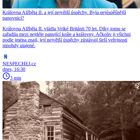
Královna Alžběta II. a její největší úspěchy. Byla nejúspěšnější
panovnicí?
Královna Alžběta II. vládla Velké Británii 70 let. Díky tomu se
zařadila mezi nejdéle panující krále a královny. Ačkoliv ji všichni
podle jména znají, její největší úspěchy zůstávají širší veřejnosti
mnohdy utajené.
NESPECHEJ.cz
dnes, 16:30
3 min