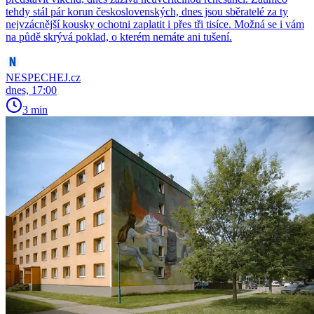
tehdy stál pár korun československých, dnes jsou sběratelé za ty
nejvzácnější kousky ochotni zaplatit i přes tři tisíce. Možná se i vám
na půdě skrývá poklad, o kterém nemáte ani tušení.
NESPECHEJ.cz
dnes, 17:00
3 min