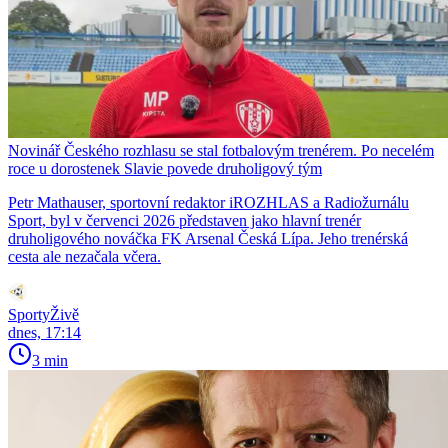
Novinář Českého rozhlasu se stal fotbalovým trenérem. Po necelém
roce u dorostenek Slavie povede druholigový tým
Petr Mathauser, sportovní redaktor iROZHLAS a Radiožurnálu
Sport, byl v červenci 2026 představen jako hlavní trenér
druholigového nováčka FK Arsenal Česká Lípa. Jeho trenérská
cesta ale nezačala včera.
SportyŽivě
dnes, 17:14
3 min