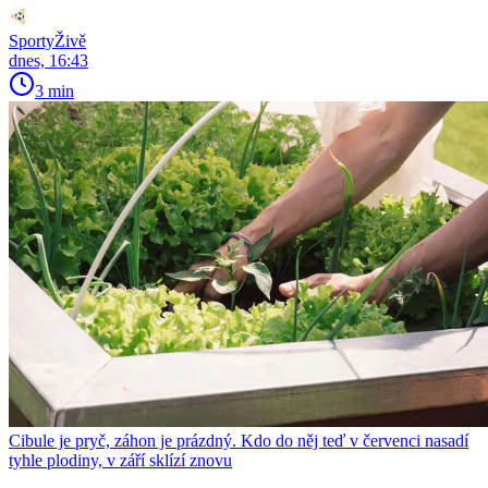
SportyŽivě
dnes, 16:43
3 min
Cibule je pryč, záhon je prázdný. Kdo do něj teď v červenci nasadí
tyhle plodiny, v září sklízí znovu