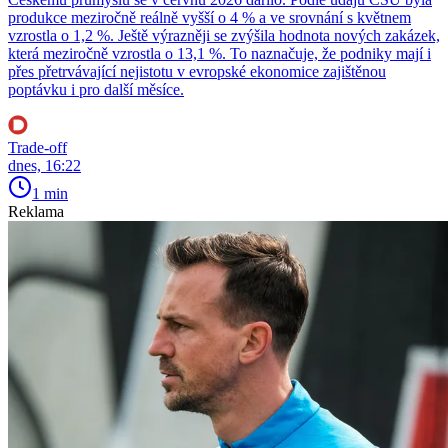
produkce meziročně reálně vyšší o 4 % a ve srovnání s květnem
vzrostla o 1,2 %. Ještě výrazněji se zvýšila hodnota nových zakázek,
která meziročně vzrostla o 13,1 %. To naznačuje, že podniky mají i
přes přetrvávající nejistotu v evropské ekonomice zajištěnou
poptávku i pro další měsíce.
Trade-off
dnes, 16:22
1 min
Reklama