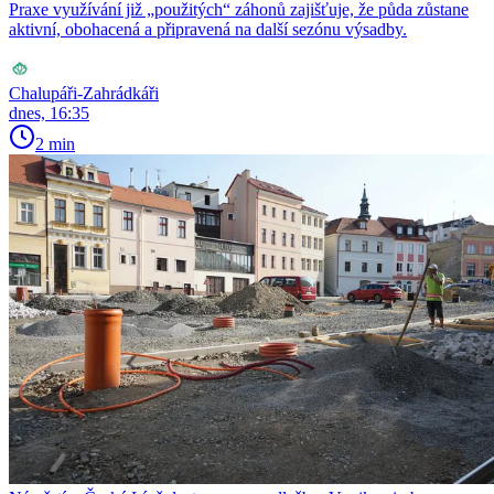
Praxe využívání již „použitých“ záhonů zajišťuje, že půda zůstane
aktivní, obohacená a připravená na další sezónu výsadby.
Chalupáři-Zahrádkáři
dnes, 16:35
2 min