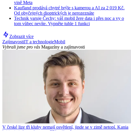
vině Meta
Kaufland prodává chytré brýle s kamerou a AI za 2 019 Kč.
Od obyčejných dioptrických je nerozeznáte
Technik varuje Čechy: váš mobil žere data i přes noc a vy o
tom vůbec nevíte. Vypněte tuhle 1 funkci
Zobrazit více
Zajímavosti
IT a technologie
Mobil
Vybrali jsme pro vás
Magazíny a zajímavosti
V české lize tři kluby nemají osvětlení, jinde se v zimě netopí. Kania