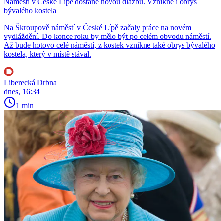
Náměstí v České Lípě dostane novou dlažbu. Vznikne i obrys
bývalého kostela
Na Škroupově náměstí v České Lípě začaly práce na novém
vydláždění. Do konce roku by mělo být po celém obvodu náměstí.
Až bude hotovo celé náměstí, z kostek vznikne také obrys bývalého
kostela, který v místě stával.
Liberecká Drbna
dnes, 16:34
1 min