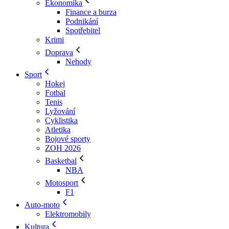
Ekonomika
Finance a burza
Podnikání
Spotřebitel
Krimi
Doprava
Nehody
Sport
Hokej
Fotbal
Tenis
Lyžování
Cyklistika
Atletika
Bojové sporty
ZOH 2026
Basketbal
NBA
Motosport
F1
Auto-moto
Elektromobily
Kultura