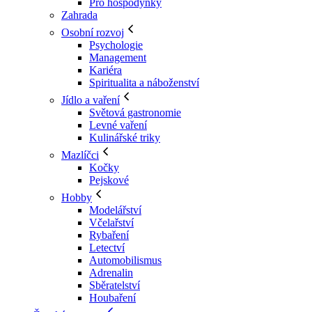
Pro hospodyňky
Zahrada
Osobní rozvoj
Psychologie
Management
Kariéra
Spiritualita a náboženství
Jídlo a vaření
Světová gastronomie
Levné vaření
Kulinářské triky
Mazlíčci
Kočky
Pejskové
Hobby
Modelářství
Včelařství
Rybaření
Letectví
Automobilismus
Adrenalin
Sběratelství
Houbaření