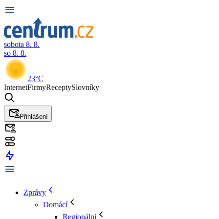
sobota 8. 8.
so 8. 8.
23°C
Internet
Firmy
Recepty
Slovníky
Přihlášení
Zprávy
Domácí
Regionální