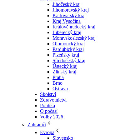
Jihočeský kraj
Jihomoravský kraj
Karlovarský kraj
Kraj Vysočina
Králověhradecký kraj
Liberecký kraj
Moravskoslezský kraj
Olomoucký kraj
Pardubický kraj
Plzeňský kraj
Středočeský kraj
Ústecký kraj
Zlínský kraj
Praha
Brno
Ostrava
Školství
Zdravotnictví
Politika
O počasí
Volby 2026
Zahraničí
Evropa
Slovensko