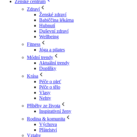
Ženské centrum
Zdraví
Ženské zdraví
Babiččina lékárna
Hubnutí
Duševní zdraví
Wellbeing
Fitness
Jóga a pilates
Módní trendy
Aktuální trendy
Doplňky
Krása
Péče o pleť
Péče o tělo
Vlasy
Nehty
Příběhy ze života
Inspirativní ženy
Rodina & komunita
Výchova
Přátelství
Vztahy