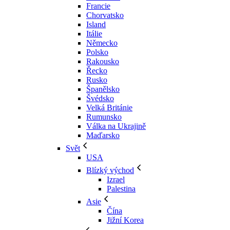
Francie
Chorvatsko
Island
Itálie
Německo
Polsko
Rakousko
Řecko
Rusko
Španělsko
Švédsko
Velká Británie
Rumunsko
Válka na Ukrajině
Maďarsko
Svět
USA
Blízký východ
Izrael
Palestina
Asie
Čína
Jižní Korea