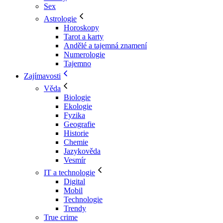
Sex
Astrologie
Horoskopy
Tarot a karty
Andělé a tajemná znamení
Numerologie
Tajemno
Zajímavosti
Věda
Biologie
Ekologie
Fyzika
Geografie
Historie
Chemie
Jazykověda
Vesmír
IT a technologie
Digital
Mobil
Technologie
Trendy
True crime