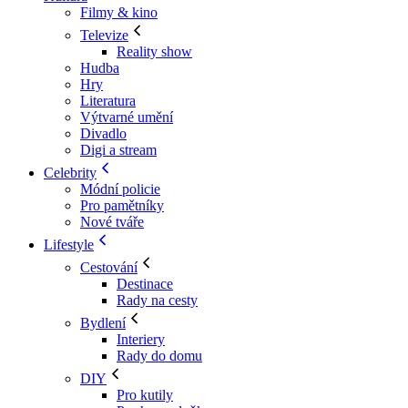
Filmy & kino
Televize
Reality show
Hudba
Hry
Literatura
Výtvarné umění
Divadlo
Digi a stream
Celebrity
Módní policie
Pro pamětníky
Nové tváře
Lifestyle
Cestování
Destinace
Rady na cesty
Bydlení
Interiery
Rady do domu
DIY
Pro kutily