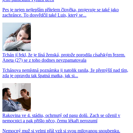
Pes je nejen nejlepším přítelem člověka, projevuje se také jako
zachránce. To dosvědčil také Luis, který se...
Tchán jí řekl, že je líná ženská, protože porodila císařským řezem.
Aneta (27) se z toho dodnes nevzpamatovala
Tchánova nemístná poznámka ji natolik ranila, že přemýšlí nad tím,
zda je opravdu tak špatná matka, jak si...
Rakovina ve 4. stádiu, ochrnutý od pasu dolů. Zach se oženil v
nemocnici a pak přišlo něco, čemu lékaři nerozumí
Nemocný muž si velmi přál vzít si svou milovanou snoubenku.