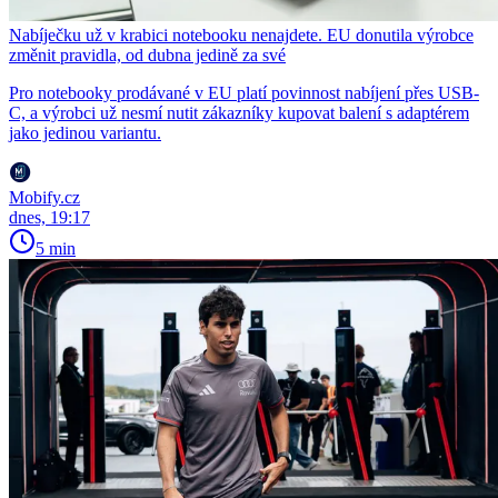
Nabíječku už v krabici notebooku nenajdete. EU donutila výrobce
změnit pravidla, od dubna jedině za své
Pro notebooky prodávané v EU platí povinnost nabíjení přes USB-
C, a výrobci už nesmí nutit zákazníky kupovat balení s adaptérem
jako jedinou variantu.
Mobify.cz
dnes, 19:17
5 min