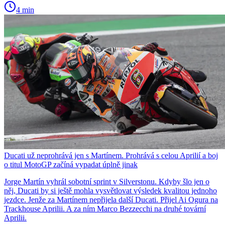
4 min
Ducati už neprohrává jen s Martínem. Prohrává s celou Aprilií a boj
o titul MotoGP začíná vypadat úplně jinak
Jorge Martín vyhrál sobotní sprint v Silverstonu. Kdyby šlo jen o
něj, Ducati by si ještě mohla vysvětlovat výsledek kvalitou jednoho
jezdce. Jenže za Martínem nepřijela další Ducati. Přijel Ai Ogura na
Trackhouse Aprilii. A za ním Marco Bezzecchi na druhé tovární
Aprilii.