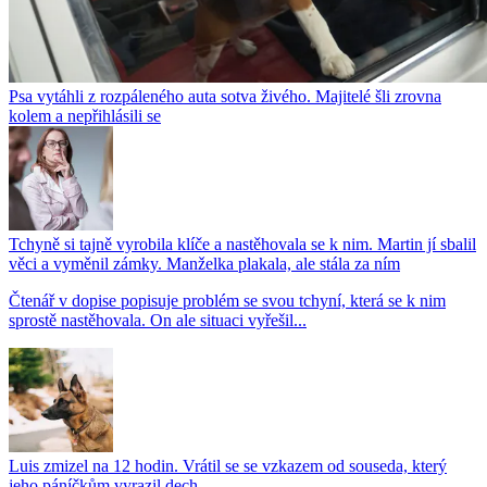
Psa vytáhli z rozpáleného auta sotva živého. Majitelé šli zrovna
kolem a nepřihlásili se
Tchyně si tajně vyrobila klíče a nastěhovala se k nim. Martin jí sbalil
věci a vyměnil zámky. Manželka plakala, ale stála za ním
Čtenář v dopise popisuje problém se svou tchyní, která se k nim
sprostě nastěhovala. On ale situaci vyřešil...
Luis zmizel na 12 hodin. Vrátil se se vzkazem od souseda, který
jeho páníčkům vyrazil dech