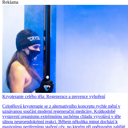
Reklama
Kryoterapie celého těla: Regenerace a prevence vyhoření
Celotělová kryoterapie se z alternativního konceptu rychle mění v
uznávanou součást moderní regenerační medicíny. Krátkodobé
vystavení organismu extrémnímu suchému chladu vyvolává v těle
silnou neuroendokrinní reakci. Během několika minut dochází k
masivnímu perifernímu stažení cév, po kterém při opětovném zahřátí