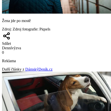
Žena jde po mostě
Zdroj
:
Zdroj fotografie: Piqsels
Sdílet
Denní
výzva
0
Reklama
Další články z
DámskýDeník.cz