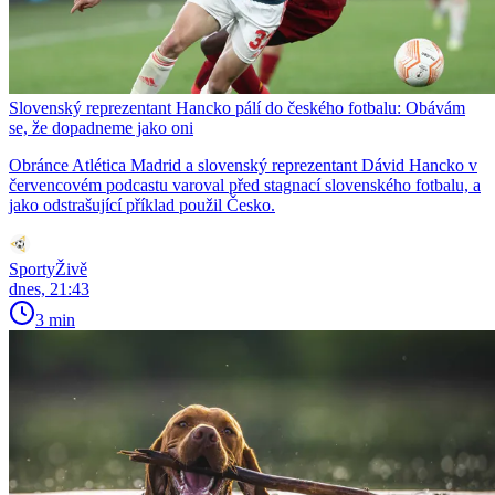
Slovenský reprezentant Hancko pálí do českého fotbalu: Obávám
se, že dopadneme jako oni
Obránce Atlética Madrid a slovenský reprezentant Dávid Hancko v
červencovém podcastu varoval před stagnací slovenského fotbalu, a
jako odstrašující příklad použil Česko.
SportyŽivě
dnes, 21:43
3 min