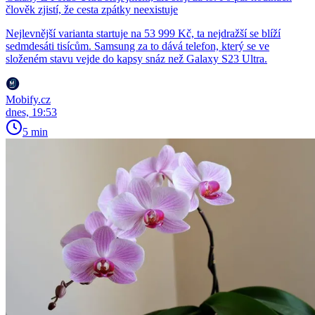
člověk zjistí, že cesta zpátky neexistuje
Nejlevnější varianta startuje na 53 999 Kč, ta nejdražší se blíží
sedmdesáti tisícům. Samsung za to dává telefon, který se ve
složeném stavu vejde do kapsy snáz než Galaxy S23 Ultra.
Mobify.cz
dnes, 19:53
5 min