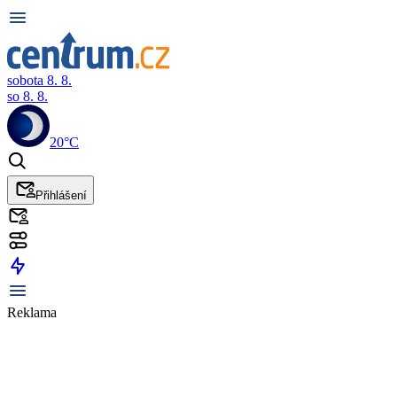
sobota 8. 8.
so 8. 8.
20°C
Přihlášení
Reklama