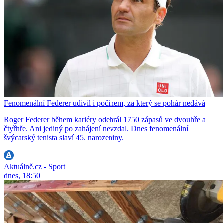
Fenomenální Federer udivil i počinem, za který se pohár nedává
Roger Federer během kariéry odehrál 1750 zápasů ve dvouhře a
čtyřhře. Ani jediný po zahájení nevzdal. Dnes fenomenální
švýcarský tenista slaví 45. narozeniny.
Aktuálně.cz - Sport
dnes, 18:50