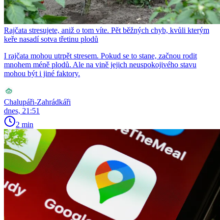
Rajčata stresujete, aniž o tom víte. Pět běžných chyb, kvůli kterým
keře nasadí sotva třetinu plodů
I rajčata mohou utrpět stresem. Pokud se to stane, začnou rodit
mnohem méně plodů. Ale na vině jejich neuspokojivého stavu
mohou být i jiné faktory.
Chalupáři-Zahrádkáři
dnes, 21:51
2 min