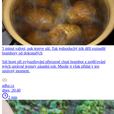
5 minut vaření, pak teprve sůl. Tak jednoduchý trik dělí rozpadlé
brambory od dokonalých
Sůl hraje při zvýrazňování přirozené chuti brambor a zajišťování
jejich správné textury zásadní roli. Musíte ji však přidat v ten
správný moment.
adbz.cz
dnes, 20:40
2 min