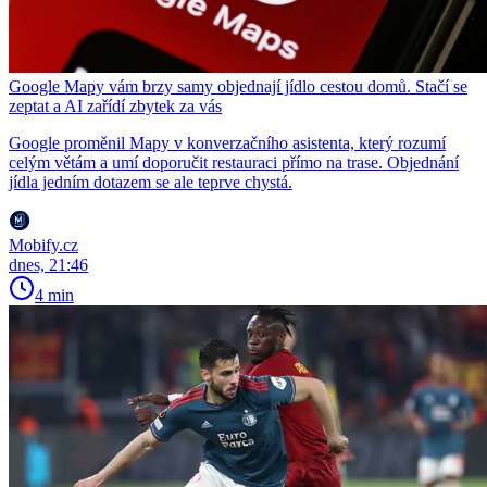
Google Mapy vám brzy samy objednají jídlo cestou domů. Stačí se
zeptat a AI zařídí zbytek za vás
Google proměnil Mapy v konverzačního asistenta, který rozumí
celým větám a umí doporučit restauraci přímo na trase. Objednání
jídla jedním dotazem se ale teprve chystá.
Mobify.cz
dnes, 21:46
4 min