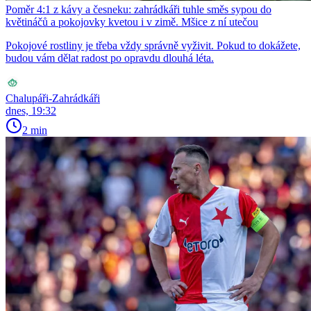
Poměr 4:1 z kávy a česneku: zahrádkáři tuhle směs sypou do
květináčů a pokojovky kvetou i v zimě. Mšice z ní utečou
Pokojové rostliny je třeba vždy správně vyživit. Pokud to dokážete,
budou vám dělat radost po opravdu dlouhá léta.
Chalupáři-Zahrádkáři
dnes, 19:32
2 min