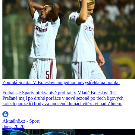
Zoufalá Sparta. V Boleslavi ani jednou nevystřelila na branku
Fotbalisté Sparty překvapivě prohráli v Mladé Boleslavi 0:2.
Pražané mají po druhé porážce v nové sezoně po třech ligových
kolech pouze tři body za upocené domácí vítězství nad Zlínem.
Aktuálně.cz - Sport
dnes, 20:20