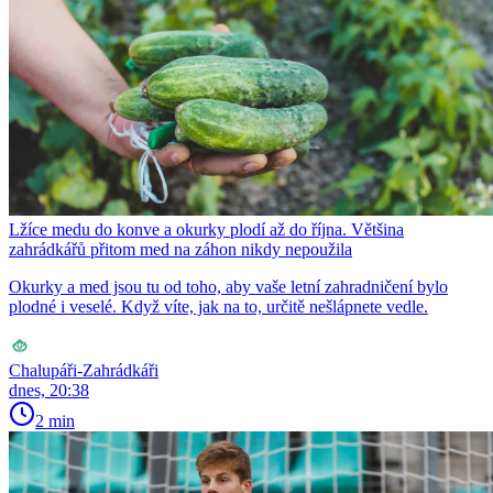
Lžíce medu do konve a okurky plodí až do října. Většina
zahrádkářů přitom med na záhon nikdy nepoužila
Okurky a med jsou tu od toho, aby vaše letní zahradničení bylo
plodné i veselé. Když víte, jak na to, určitě nešlápnete vedle.
Chalupáři-Zahrádkáři
dnes, 20:38
2 min