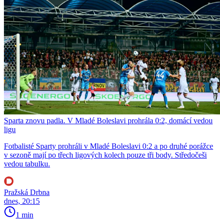
Sparta znovu padla. V Mladé Boleslavi prohrála 0:2, domácí vedou
ligu
Fotbalisté Sparty prohráli v Mladé Boleslavi 0:2 a po druhé porážce
v sezoně mají po třech ligových kolech pouze tři body. Středočeši
vedou tabulku.
Pražská Drbna
dnes, 20:15
1 min