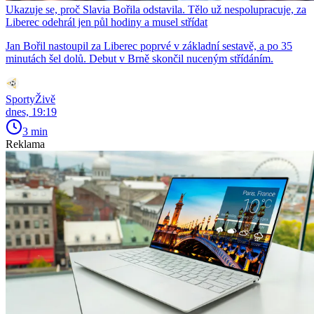
Ukazuje se, proč Slavia Bořila odstavila. Tělo už nespolupracuje, za
Liberec odehrál jen půl hodiny a musel střídat
Jan Bořil nastoupil za Liberec poprvé v základní sestavě, a po 35
minutách šel dolů. Debut v Brně skončil nuceným střídáním.
SportyŽivě
dnes, 19:19
3 min
Reklama