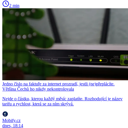
2 min
Jedno číslo na faktuře za internet prozradí, jestli (ne)přeplácíte.
Většina Čechů ho nikdy nekontrolovala
Nejde o částku, kterou každý měsíc zaplatíte. Rozhodující je název
tarifu a rychlost, která se za ním skrývá.
Mobify.cz
dnes, 18:14