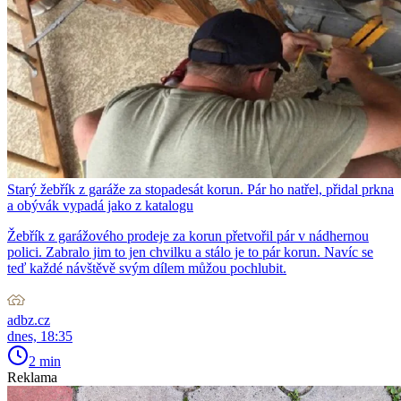
Starý žebřík z garáže za stopadesát korun. Pár ho natřel, přidal prkna
a obývák vypadá jako z katalogu
Žebřík z garážového prodeje za korun přetvořil pár v nádhernou
polici. Zabralo jim to jen chvilku a stálo je to pár korun. Navíc se
teď každé návštěvě svým dílem můžou pochlubit.
adbz.cz
dnes, 18:35
2 min
Reklama