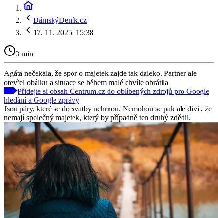
DámskýDeník.cz
17. 11. 2025, 15:38
3 min
Agáta nečekala, že spor o majetek zajde tak daleko. Partner ale
otevřel obálku a situace se během malé chvíle obrátila
Přidejte si obsah Centrum.cz do oblíbených zdrojů pro Google
hledání a Google zprávy
Jsou páry, které se do svatby nehrnou. Nemohou se pak ale divit, že
nemají společný majetek, který by případně ten druhý zdědil.