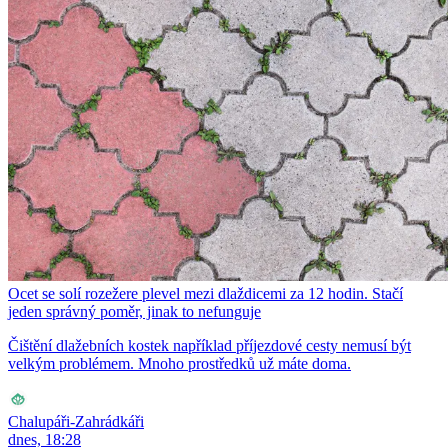
Ocet se solí rozežere plevel mezi dlaždicemi za 12 hodin. Stačí
jeden správný poměr, jinak to nefunguje
Čištění dlažebních kostek například příjezdové cesty nemusí být
velkým problémem. Mnoho prostředků už máte doma.
Chalupáři-Zahrádkáři
dnes, 18:28