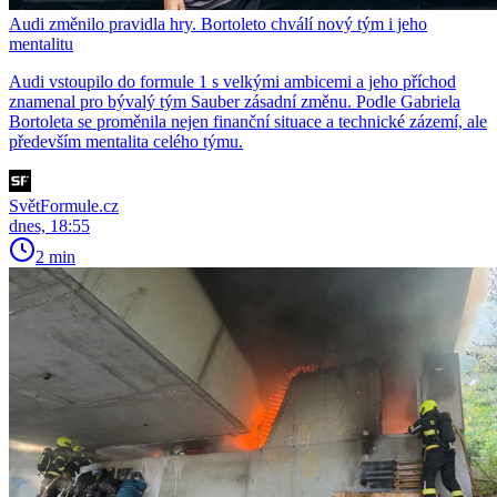
Audi změnilo pravidla hry. Bortoleto chválí nový tým i jeho
mentalitu
Audi vstoupilo do formule 1 s velkými ambicemi a jeho příchod
znamenal pro bývalý tým Sauber zásadní změnu. Podle Gabriela
Bortoleta se proměnila nejen finanční situace a technické zázemí, ale
především mentalita celého týmu.
SvětFormule.cz
dnes, 18:55
2 min