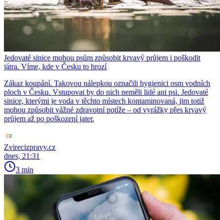
Jedovaté sinice mohou psům způsobit krvavý průjem i poškodit
játra. Víme, kde v Česku to hrozí
Zákaz koupání. Takovou nálepkou označili hygienici osm vodních
ploch v Česku. Vstupovat by do nich neměli lidé ani psi. Jedovaté
sinice, kterými je voda v těchto místech kontaminovaná, jim totiž
mohou způsobit vážné zdravotní potíže – od vyrážky přes krvavý
průjem až po poškození jater.
Zvirecizpravy.cz
dnes, 21:31
3 min