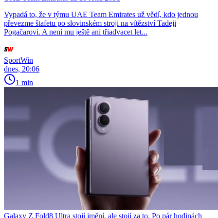
Vypadá to, že v týmu UAE Team Emirates už vědí, kdo jednou
převezme štafetu po slovinském stroji na vítězství Tadeji
Pogačarovi. A není mu ještě ani třiadvacet let...
SportWin
dnes, 20:06
1 min
Galaxy Z Fold8 Ultra stojí jmění, ale stojí za to. Po pár hodinách