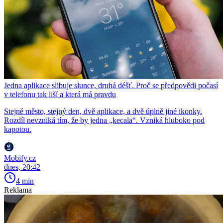
Jedna aplikace slibuje slunce, druhá déšť. Proč se předpovědi počasí
v telefonu tak liší a která má pravdu
Stejné město, stejný den, dvě aplikace, a dvě úplně jiné ikonky.
Rozdíl nevzniká tím, že by jedna „kecala“. Vzniká hluboko pod
kapotou.
Mobify.cz
dnes, 20:42
4 min
Reklama