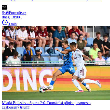
SvětFormule.cz
dnes, 18:09
9 min
Mladá Boleslav - Sparta 2:0. Domácí si připisují naprosto
zasloužený triumf