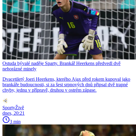
Ostuda bývalé naděje Sparty. Brankář Heerkens předvedl dvě
nehorázné minely
Dvacetiletý Joeri Heerkens, kterého Ajax před rokem kupoval jako
brankáře budoucnosti, si za šest srpnových dnů připsal dvě trapné
chyby, jednu v přípravě, druhou v ostrém zápase.
SportyŽivě
dnes, 20:21
3 min