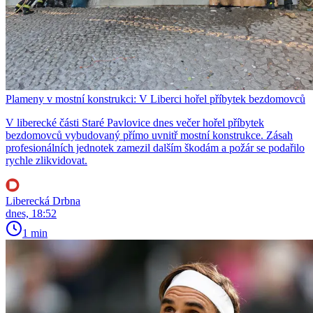
Plameny v mostní konstrukci: V Liberci hořel příbytek bezdomovců
V liberecké části Staré Pavlovice dnes večer hořel příbytek
bezdomovců vybudovaný přímo uvnitř mostní konstrukce. Zásah
profesionálních jednotek zamezil dalším škodám a požár se podařilo
rychle zlikvidovat.
Liberecká Drbna
dnes, 18:52
1 min