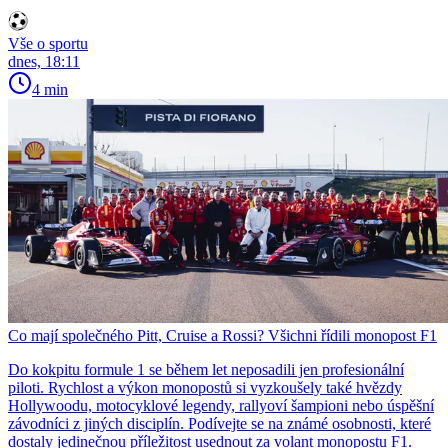
Vše o sportu
dnes, 18:11
4 min
Co mají společného Pitt, Cruise a Rossi? Všichni řídili monopost F1
Do kokpitu formule 1 se během let neposadili jen profesionální
piloti. Rychlost a výkon monopostů si vyzkoušely také hvězdy
Hollywoodu, motocyklové legendy, rallyoví šampioni nebo úspěšní
závodníci z jiných disciplín. Podívejte se na známé osobnosti, které
dostaly jedinečnou příležitost usednout za volant monopostu F1.