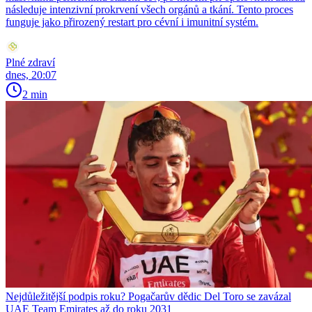
následuje intenzivní prokrvení všech orgánů a tkání. Tento proces
funguje jako přirozený restart pro cévní i imunitní systém.
Plné zdraví
dnes, 20:07
2 min
Nejdůležitější podpis roku? Pogačarův dědic Del Toro se zavázal
UAE Team Emirates až do roku 2031