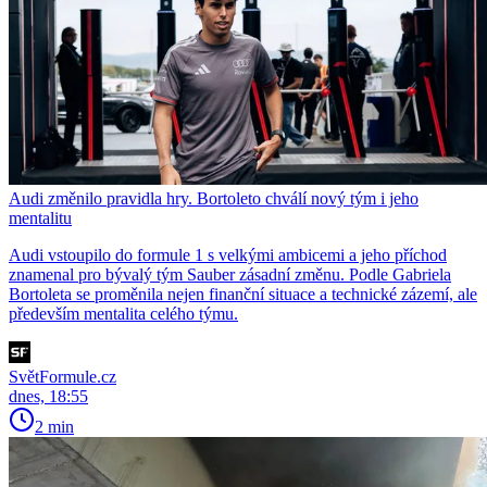
Audi změnilo pravidla hry. Bortoleto chválí nový tým i jeho
mentalitu
Audi vstoupilo do formule 1 s velkými ambicemi a jeho příchod
znamenal pro bývalý tým Sauber zásadní změnu. Podle Gabriela
Bortoleta se proměnila nejen finanční situace a technické zázemí, ale
především mentalita celého týmu.
SvětFormule.cz
dnes, 18:55
2 min