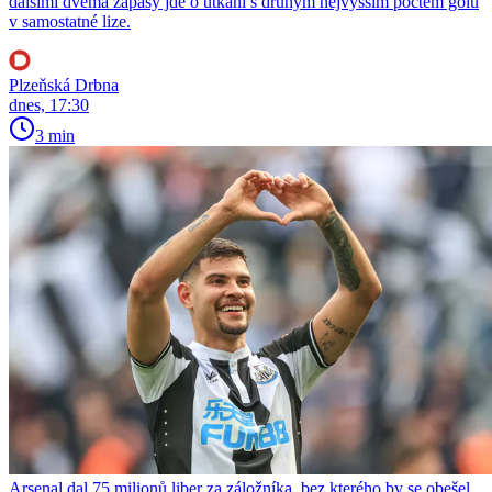
dalšími dvěma zápasy jde o utkání s druhým nejvyšším počtem gólů
v samostatné lize.
Plzeňská Drbna
dnes, 17:30
3 min
Arsenal dal 75 milionů liber za záložníka, bez kterého by se obešel.