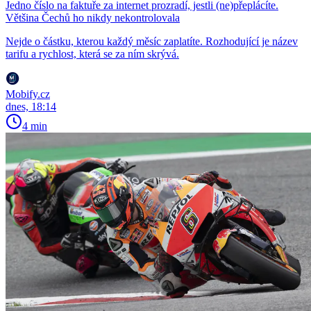
Jedno číslo na faktuře za internet prozradí, jestli (ne)přeplácíte.
Většina Čechů ho nikdy nekontrolovala
Nejde o částku, kterou každý měsíc zaplatíte. Rozhodující je název
tarifu a rychlost, která se za ním skrývá.
Mobify.cz
dnes, 18:14
4 min