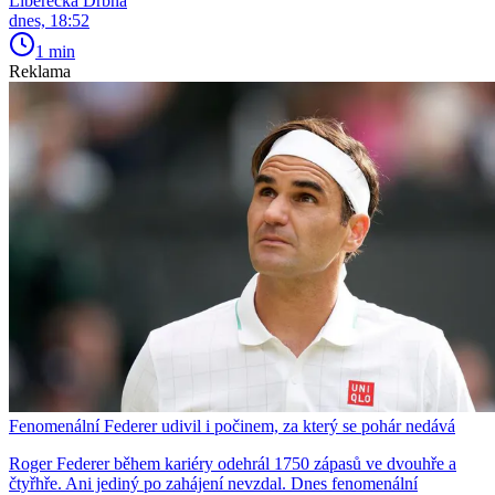
Liberecká Drbna
dnes, 18:52
1 min
Reklama
Fenomenální Federer udivil i počinem, za který se pohár nedává
Roger Federer během kariéry odehrál 1750 zápasů ve dvouhře a
čtyřhře. Ani jediný po zahájení nevzdal. Dnes fenomenální