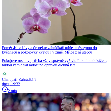
Poměr 4:1 z kávy a česneku: zahrádkáři tuhle směs sypou do
květináčů a pokojovky kvetou i v zimě. Mšice z ní utečou
Pokojové rostliny je třeba vždy správně vyživit. Pokud to dokážete,
budou vám dělat radost po opravdu dlouhá léta.
Chalupáři-Zahrádkáři
dnes, 19:32
2 min