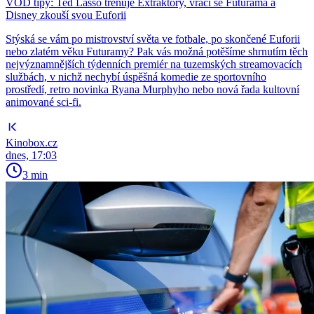
VOD tipy: Ted Lasso trénuje Extraktory, vrací se Futurama a
Disney zkouší svou Euforii
Stýská se vám po mistrovství světa ve fotbale, po skončené Euforii
nebo zlatém věku Futuramy? Pak vás možná potěšíme shrnutím těch
nejvýznamnějších týdenních premiér na tuzemských streamovacích
službách, v nichž nechybí úspěšná komedie ze sportovního
prostředí, retro novinka Ryana Murphyho nebo nová řada kultovní
animované sci-fi.
Kinobox.cz
dnes, 17:03
3 min