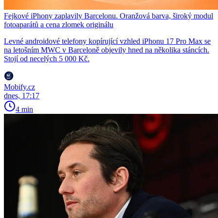
Fejkové iPhony zaplavily Barcelonu. Oranžová barva, široký modul
fotoaparátů a cena zlomek originálu
Levné androidové telefony kopírující vzhled iPhonu 17 Pro Max se
na letošním MWC v Barceloně objevily hned na několika stáncích.
Stojí od necelých 5 000 Kč.
Mobify.cz
dnes, 17:17
4 min