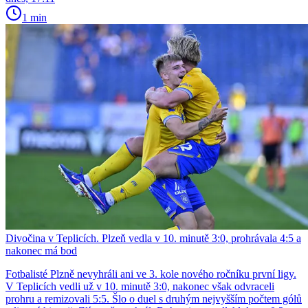
1 min
Divočina v Teplicích. Plzeň vedla v 10. minutě 3:0, prohrávala 4:5 a
nakonec má bod
Fotbalisté Plzně nevyhráli ani ve 3. kole nového ročníku první ligy.
V Teplicích vedli už v 10. minutě 3:0, nakonec však odvraceli
prohru a remizovali 5:5. Šlo o duel s druhým nejvyšším počtem gólů