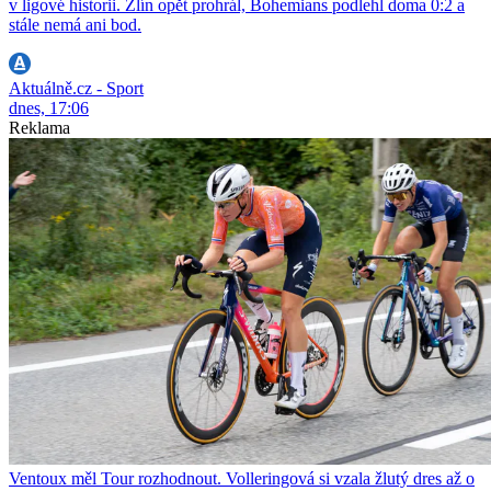
v ligové historii. Zlín opět prohrál, Bohemians podlehl doma 0:2 a
stále nemá ani bod.
Aktuálně.cz - Sport
dnes, 17:06
Reklama
Ventoux měl Tour rozhodnout. Volleringová si vzala žlutý dres až o