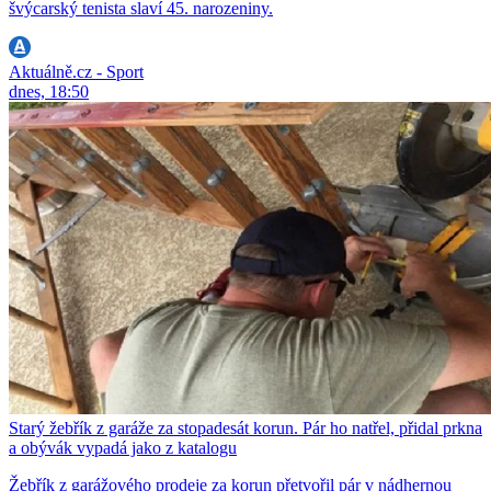
švýcarský tenista slaví 45. narozeniny.
Aktuálně.cz - Sport
dnes, 18:50
Starý žebřík z garáže za stopadesát korun. Pár ho natřel, přidal prkna
a obývák vypadá jako z katalogu
Žebřík z garážového prodeje za korun přetvořil pár v nádhernou