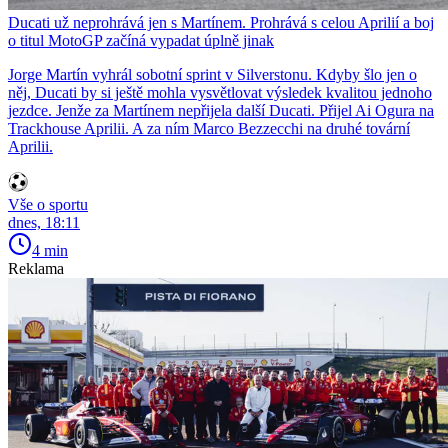
Ducati už neprohrává jen s Martínem. Prohrává s celou Aprilií a boj
o titul MotoGP začíná vypadat úplně jinak
Jorge Martín vyhrál sobotní sprint v Silverstonu. Kdyby šlo jen o
něj, Ducati by si ještě mohla vysvětlovat výsledek kvalitou jednoho
jezdce. Jenže za Martínem nepřijela další Ducati. Přijel Ai Ogura na
Trackhouse Aprilii. A za ním Marco Bezzecchi na druhé tovární
Aprilii.
Vše o sportu
dnes, 18:11
4 min
Reklama