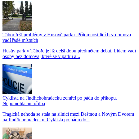
Tábor řeší problémy v Husově parku. Přítomnost lidí bez domova
vadí řadě místních
Husův park v Táboře je již delší dobu předmětem debat. Lidem vadí
osoby bez domova, které se v parku a...
Cyklista na Jindřichohradecku zemřel po pádu do příkopu.
Nepomohla ani přilba
Tragická nehoda se stala na silnici mezi Deštnou a Novým Dvorem
na Jindřichohradecku. Cyklista po pádu do...