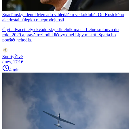
Sparťanský klenot Mercado v hledáčku velkoklubů. Od Rosického
ale dostal nálepku o neprodejnosti
Čtyřiadvacetiletý ekvádorský křídelník má na Letné smlouvu do
roku 2029 a právě rozhodl klíčový duel Ligy mistrů. Sparta ho
pouštět nehodlá.
SportyŽivě
dnes, 17:16
4 min