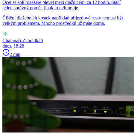
Ocet se solí rozežere plevel mezi dlaždicemi za 12 hodin. Stačí
jeden správný poměr, jinak to nefunguje
Čištění dlažebních kostek například příjezdové cesty nemusí být
velkým problémem. Mnoho prostředků už máte doma.
Chalupáři-Zahrádkáři
dnes, 18:28
2 min