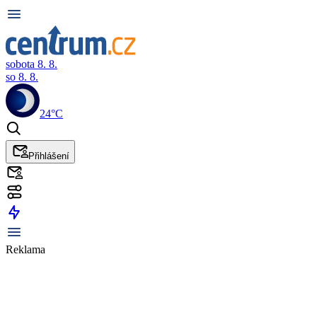
sobota 8. 8.
so 8. 8.
24°C
Přihlášení
Reklama