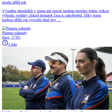
úrodu příští rok
Výsadba jahodníků v srpnu má oproti jarnímu termínu jednu velkou
výhodu: rostliny získají dostatek času k zakořenění. Díky tomu
mohou příští rok vytvořit silné trsy …
Planeta zahrady
dnes, 17:05
3 min