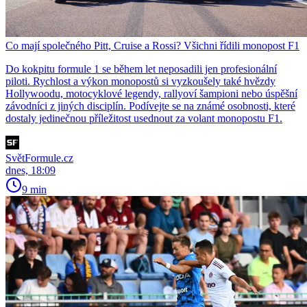
Co mají společného Pitt, Cruise a Rossi? Všichni řídili monopost F1
Do kokpitu formule 1 se během let neposadili jen profesionální
piloti. Rychlost a výkon monopostů si vyzkoušely také hvězdy
Hollywoodu, motocyklové legendy, rallyoví šampioni nebo úspěšní
závodníci z jiných disciplín. Podívejte se na známé osobnosti, které
dostaly jedinečnou příležitost usednout za volant monopostu F1.
SvětFormule.cz
dnes, 18:09
9 min