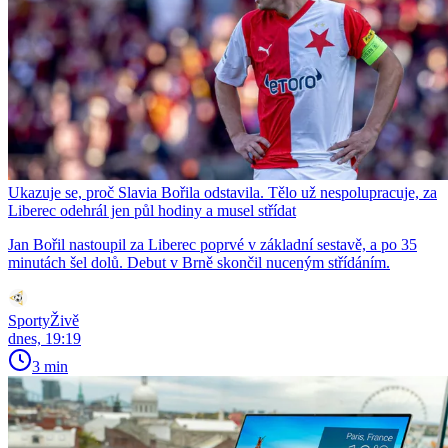
Ukazuje se, proč Slavia Bořila odstavila. Tělo už nespolupracuje, za
Liberec odehrál jen půl hodiny a musel střídat
Jan Bořil nastoupil za Liberec poprvé v základní sestavě, a po 35
minutách šel dolů. Debut v Brně skončil nuceným střídáním.
SportyŽivě
dnes, 19:19
3 min