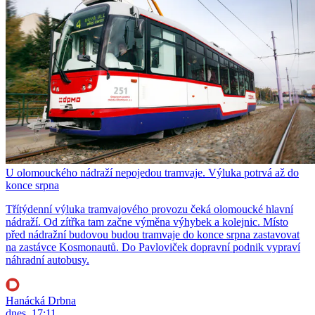
U olomouckého nádraží nepojedou tramvaje. Výluka potrvá až do
konce srpna
Třítýdenní výluka tramvajového provozu čeká olomoucké hlavní
nádraží. Od zítřka tam začne výměna výhybek a kolejnic. Místo
před nádražní budovou budou tramvaje do konce srpna zastavovat
na zastávce Kosmonautů. Do Pavloviček dopravní podnik vypraví
náhradní autobusy.
Hanácká Drbna
dnes, 17:11