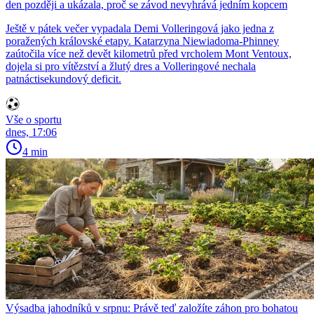
den později a ukázala, proč se závod nevyhrává jedním kopcem
Ještě v pátek večer vypadala Demi Volleringová jako jedna z
poražených královské etapy. Katarzyna Niewiadoma-Phinney
zaútočila více než devět kilometrů před vrcholem Mont Ventoux,
dojela si pro vítězství a žlutý dres a Volleringové nechala
patnáctisekundový deficit.
Vše o sportu
dnes, 17:06
4 min
Výsadba jahodníků v srpnu: Právě teď založíte záhon pro bohatou