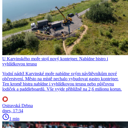
U Karvinského moře stojí nový kontejner. Nabídne bistro i
vyhlídkovou terasu
Vodní nádrž Karvinské moře nabídne svým návštěvníkům nové
občerstvení. Město na místě nechalo vybudovat gastro kontejner.
Ten kromě bistra nabídne i vyhlídkovou terasu nebo půjčovnu
lodiček a paddleboardů. Vše vyjde přibližně na 2,6 milionu korun.
Ostravská Drbna
dnes, 17:34
1 min