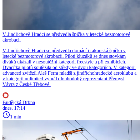
V Jindřichově Hradci se předvedla špička v letecké bezmotorové
akrobacii
V Jindřichově Hradci se předvedla domácí i rakouská špička v
letecké bezmotorové akrobacii. Piloti kluzáků se dnes stovkám
diváků ukázali v nesoutěžní kategorii freestyle a při exhibicích.
Dvacítka pilotů soutěžila od středy ve dvou kategoriích. V kategorii
advanced zvítězil Aleš Ferra mladší z jindřichohradecké aeroklubu a
v kategorii unlimited vyhrál dlouhodobý reprezentant Přemysl
Vávra z České Třebové.
Budějcká Drbna
dnes, 17:14
1 min