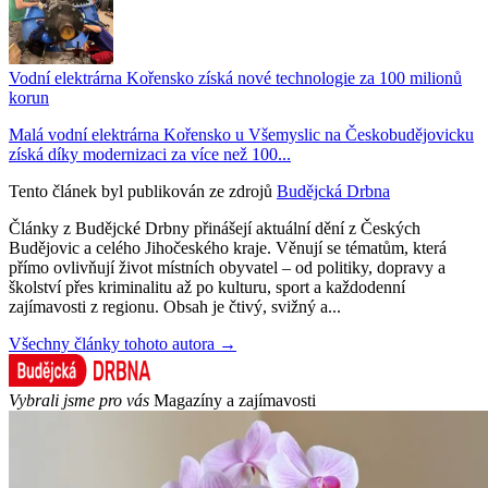
Vodní elektrárna Kořensko získá nové technologie za 100 milionů
korun
Malá vodní elektrárna Kořensko u Všemyslic na Českobudějovicku
získá díky modernizaci za více než 100...
Tento článek byl publikován ze zdrojů
Budějcká Drbna
Články z Budějcké Drbny přinášejí aktuální dění z Českých
Budějovic a celého Jihočeského kraje. Věnují se tématům, která
přímo ovlivňují život místních obyvatel – od politiky, dopravy a
školství přes kriminalitu až po kulturu, sport a každodenní
zajímavosti z regionu. Obsah je čtivý, svižný a...
Všechny články tohoto autora →
Vybrali jsme pro vás
Magazíny a zajímavosti