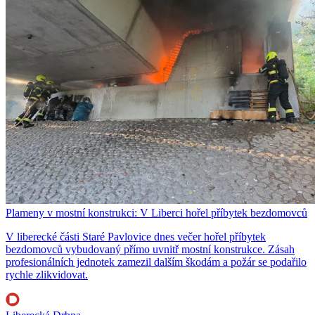
Plameny v mostní konstrukci: V Liberci hořel příbytek bezdomovců
V liberecké části Staré Pavlovice dnes večer hořel příbytek
bezdomovců vybudovaný přímo uvnitř mostní konstrukce. Zásah
profesionálních jednotek zamezil dalším škodám a požár se podařilo
rychle zlikvidovat.