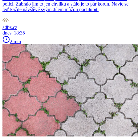
polici. Zabralo jim to jen chvilku a stálo je to pár korun. Navíc se
teď každé návštěvě svým dílem můžou pochlubit.
adbz.cz
dnes, 18:35
2 min