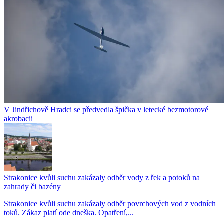
V Jindřichově Hradci se předvedla špička v letecké bezmotorové
akrobacii
Strakonice kvůli suchu zakázaly odběr vody z řek a potoků na
zahrady či bazény
Strakonice kvůli suchu zakázaly odběr povrchových vod z vodních
toků. Zákaz platí ode dneška. Opatření,...