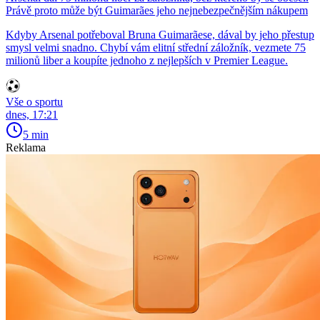
Právě proto může být Guimarães jeho nejnebezpečnějším nákupem
Kdyby Arsenal potřeboval Bruna Guimarãese, dával by jeho přestup
smysl velmi snadno. Chybí vám elitní střední záložník, vezmete 75
milionů liber a koupíte jednoho z nejlepších v Premier League.
Vše o sportu
dnes, 17:21
5 min
Reklama