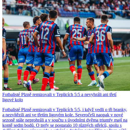
Fotbalisté Plzně remizovali v Teplicích 5:5 a nevyhráli ani třetí
ligové kolo
Fotbalisté Plzně remizovali v Teplicích 5:5, i když vedli o tři branky,
a nezvítězili ani ve třetím ligovém kole. Severočeši naopak v nové
sezoně stále neprohráli a v součtu s úvodními dvěma triumfy mají na
kontě sedm bodů. O trefy se postaralo 10 různých střelců, spolu s