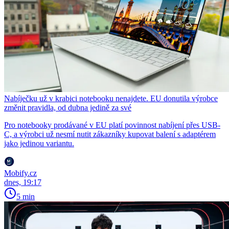
Nabíječku už v krabici notebooku nenajdete. EU donutila výrobce
změnit pravidla, od dubna jedině za své
Pro notebooky prodávané v EU platí povinnost nabíjení přes USB-
C, a výrobci už nesmí nutit zákazníky kupovat balení s adaptérem
jako jedinou variantu.
Mobify.cz
dnes, 19:17
5 min