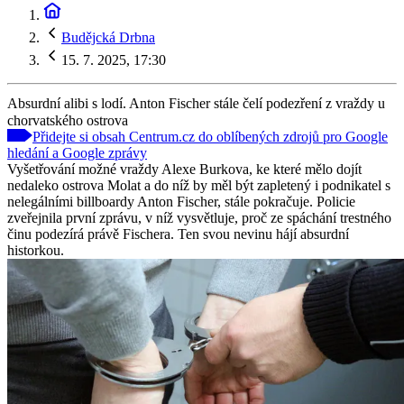
Budějcká Drbna
15. 7. 2025, 17:30
Absurdní alibi s lodí. Anton Fischer stále čelí podezření z vraždy u
chorvatského ostrova
Přidejte si obsah Centrum.cz do oblíbených zdrojů pro Google
hledání a Google zprávy
Vyšetřování možné vraždy Alexe Burkova, ke které mělo dojít
nedaleko ostrova Molat a do níž by měl být zapletený i podnikatel s
nelegálními billboardy Anton Fischer, stále pokračuje. Policie
zveřejnila první zprávu, v níž vysvětluje, proč ze spáchání trestného
činu podezírá právě Fischera. Ten svou nevinu hájí absurdní
historkou.