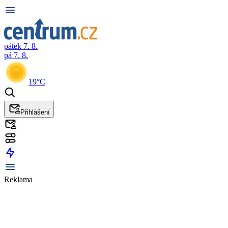
pátek 7. 8.
pá 7. 8.
19°C
Přihlášení
Reklama