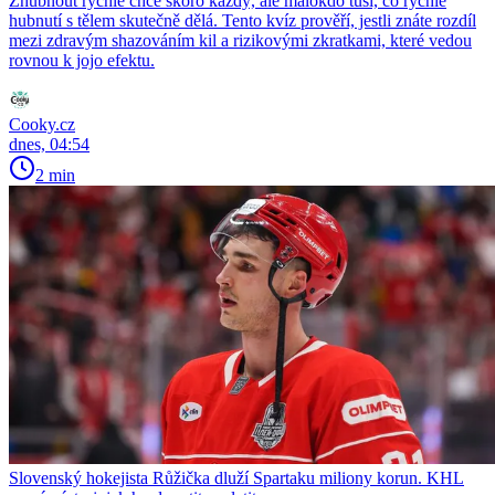
Zhubnout rychle chce skoro každý, ale málokdo tuší, co rychlé
hubnutí s tělem skutečně dělá. Tento kvíz prověří, jestli znáte rozdíl
mezi zdravým shazováním kil a rizikovými zkratkami, které vedou
rovnou k jojo efektu.
Cooky.cz
dnes, 04:54
2 min
Slovenský hokejista Růžička dluží Spartaku miliony korun. KHL