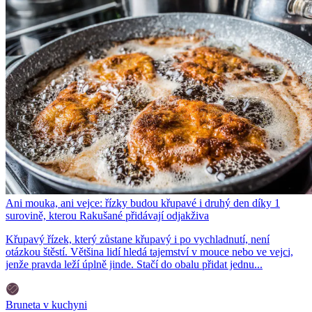
Ani mouka, ani vejce: řízky budou křupavé i druhý den díky 1
surovině, kterou Rakušané přidávají odjakživa
Křupavý řízek, který zůstane křupavý i po vychladnutí, není
otázkou štěstí. Většina lidí hledá tajemství v mouce nebo ve vejci,
jenže pravda leží úplně jinde. Stačí do obalu přidat jednu...
Bruneta v kuchyni