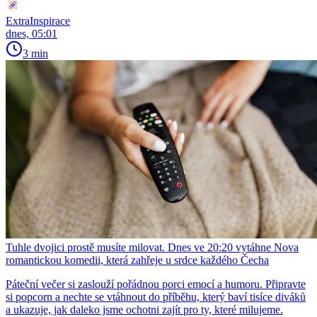
ExtraInspirace
dnes, 05:01
3 min
Tuhle dvojici prostě musíte milovat. Dnes ve 20:20 vytáhne Nova
romantickou komedii, která zahřeje u srdce každého Čecha
Páteční večer si zaslouží pořádnou porci emocí a humoru. Připravte
si popcorn a nechte se vtáhnout do příběhu, který baví tisíce diváků
a ukazuje, jak daleko jsme ochotni zajít pro ty, které milujeme.