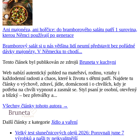
Ani majonéza, ani hořčice: do bramborového salátu patří 1 surovina,
kterou Němci používají po generace
Bramborový salát si u nás většina lidí neumí představit bez pořádné
dávky majonézy. V Německu to chodí...
Tento článek byl publikován ze zdrojů
Bruneta v kuchyni
Web nabízí autentický pohled na mateřství, rodinu, vztahy i
každodenní radosti a chaos, které k životu s dětmi patří. Najdete tu
články o výchově, zdraví, jídle, domácnosti i o chvílích, kdy je
potřeba na chvíli vypnout a zasmát se. Styl psaní je osobní, otevřený
a blízký – bez přetvářky a...
Všechny články tohoto autora →
Další články z kategorie
Jídlo a vaření
Velký test slunečnicových olejů 2026: Porovnali jsme 7
výrobků a našli ty nejkvalitnější