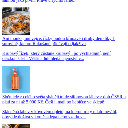
sáhnou jako první. Právě u rychlovarné...
Ani mouka, ani vejce: řízky budou křupavé i druhý den díky 1
surovině, kterou Rakušané přidávají odjakživa
Křupavý řízek, který zůstane křupavý i po vychladnutí, není
otázkou štěstí. Většina lidí hledá tajemství v...
Sběratelé z celého světa shánějí tuhle sifonovou láhev z dob ČSSR a
platí za ni až 5 000 Kč. Češi ji mají po babičce ve sklepě
Skleněná láhev v kovovém opletu, na kterou roky nikdo nesáhl,
obvykle dožívá v koutě sklepa nebo vzadu v...