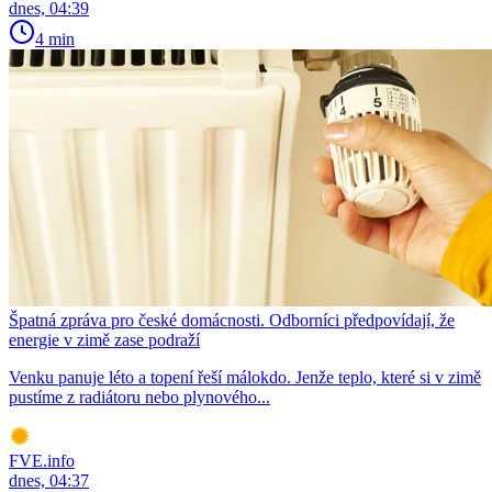
dnes, 04:39
4 min
Špatná zpráva pro české domácnosti. Odborníci předpovídají, že
energie v zimě zase podraží
Venku panuje léto a topení řeší málokdo. Jenže teplo, které si v zimě
pustíme z radiátoru nebo plynového...
FVE.info
dnes, 04:37