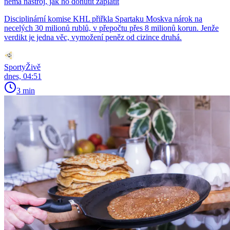
nemá nástroj, jak ho donutit zaplatit
Disciplinární komise KHL přiřkla Spartaku Moskva nárok na
necelých 30 milionů rublů, v přepočtu přes 8 milionů korun. Jenže
verdikt je jedna věc, vymožení peněz od cizince druhá.
SportyŽivě
dnes, 04:51
3 min