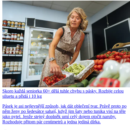
Skoro každá seniorka 60+ dělá tuhle chybu s pásky. Rozbije celou
siluetu a přidá i 10 kg
Pásek je asi nejlevnější způsob, jak dát oblečení tvar. Právě proto po
něm ženy po šedesátce sahají, když jim šaty nebo tunika visí na těle
jako pytel. Jenže stejný doplněk umí celý dojem otočit naruby.
Rozhoduje přitom pár centimetrů a jedna jediná dírka.