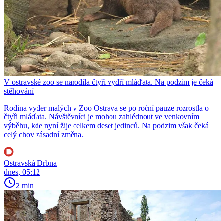
V ostravské zoo se narodila čtyři vydří mláďata. Na podzim je čeká
stěhování
Rodina vyder malých v Zoo Ostrava se po roční pauze rozrostla o
čtyři mláďata. Návštěvníci je mohou zahlédnout ve venkovním
výběhu, kde nyní žije celkem deset jedinců. Na podzim však čeká
celý chov zásadní změna.
Ostravská Drbna
dnes, 05:12
2 min