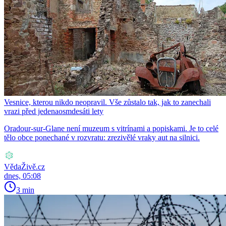
Vesnice, kterou nikdo neopravil. Vše zůstalo tak, jak to zanechali
vrazi před jedenaosmdesáti lety
Oradour-sur-Glane není muzeum s vitrínami a popiskami. Je to celé
tělo obce ponechané v rozvratu: zrezivělé vraky aut na silnici.
VědaŽivě.cz
dnes, 05:08
3 min