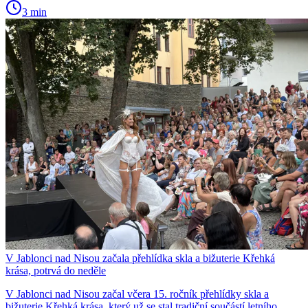
3 min
V Jablonci nad Nisou začala přehlídka skla a bižuterie Křehká
krása, potrvá do neděle
V Jablonci nad Nisou začal včera 15. ročník přehlídky skla a
bižuterie Křehká krása, který už se stal tradiční součástí letního