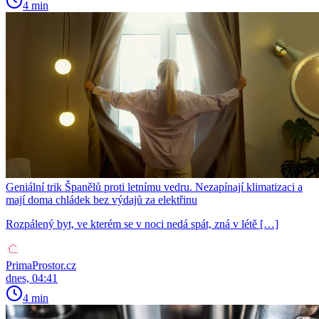
4 min
Geniální trik Španělů proti letnímu vedru. Nezapínají klimatizaci a
mají doma chládek bez výdajů za elektřinu
Rozpálený byt, ve kterém se v noci nedá spát, zná v létě […]
PrimaProstor.cz
dnes, 04:41
4 min