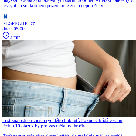
mayská nádoba s odhadovaným stářím 2000 let. Artefakt nalezený v
jeskyni na soukromém pozemku je zcela neporušený.
NESPECHEJ.cz
dnes, 05:00
2 min
Test znalostí o rizicích rychlého hubnutí: Pokud si hlídáte váhu,
těchto 10 otázek by pro vás měla být hračka