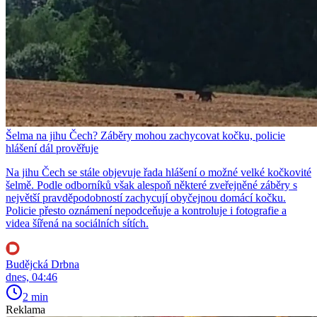
Šelma na jihu Čech? Záběry mohou zachycovat kočku, policie
hlášení dál prověřuje
Na jihu Čech se stále objevuje řada hlášení o možné velké kočkovité
šelmě. Podle odborníků však alespoň některé zveřejněné záběry s
největší pravděpodobností zachycují obyčejnou domácí kočku.
Policie přesto oznámení nepodceňuje a kontroluje i fotografie a
videa šířená na sociálních sítích.
Budějcká Drbna
dnes, 04:46
2 min
Reklama