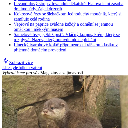
Levandulový sirup z levandule lékařské: Fialová letní zásoba
do limonády, čaje i dezertů
Kokosové řezy se šlehačkou: Jednoduchý moučník, který si
zamiluje celá rodina
Vepřové na paprice zvládne každý a odmění se jemnou
omáčkou i měkkým masem
Sametové řezy „Obliž prst”: Vláčný korpus, krém, který se
rozplývá. Název, který opravdu nic nepřehání
Linecký tvarohový koláč připomene cukrářskou klasiku v
příjemně domácím provedení
Zobrazit více
Lifestyle
Jídlo a vaření
Vybrali jsme pro vás
Magazíny a zajímavosti