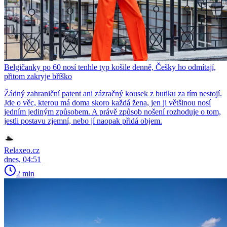
Belgičanky po 60 nosí tenhle typ košile denně, Češky ho odmítají,
přitom zakryje bříško
Žádný zahraniční patent ani zázračný kousek z butiku za tím nestojí.
Jde o věc, kterou má doma skoro každá žena, jen ji většinou nosí
jedním jediným způsobem. A právě způsob nošení rozhoduje o tom,
jestli postavu zjemní, nebo jí naopak přidá objem.
Relaxeo.cz
dnes, 04:51
2 min