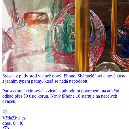
Svícen z půdy stojí víc než nový iPhone. Sběratelé loví cínové kusy
s jedním typem patiny, která se nedá napodobit
Pár secesních cínových svícnů s původním povrchem má aukční
odhad přes 50 tisíc korun. Nový iPhone 16 startuje na necelých
dvaceti.
VědaŽivě.cz
dnes, 04:46