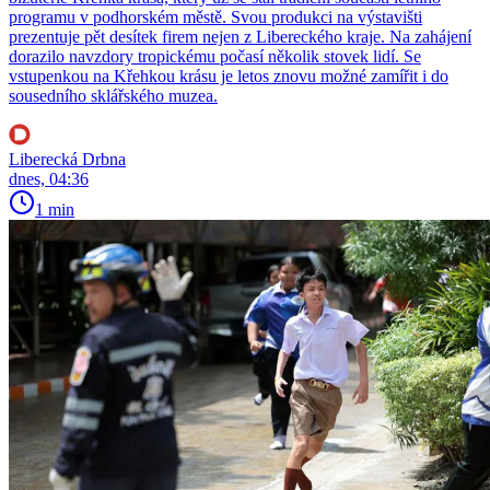
programu v podhorském městě. Svou produkci na výstavišti
prezentuje pět desítek firem nejen z Libereckého kraje. Na zahájení
dorazilo navzdory tropickému počasí několik stovek lidí. Se
vstupenkou na Křehkou krásu je letos znovu možné zamířit i do
sousedního sklářského muzea.
Liberecká Drbna
dnes, 04:36
1 min