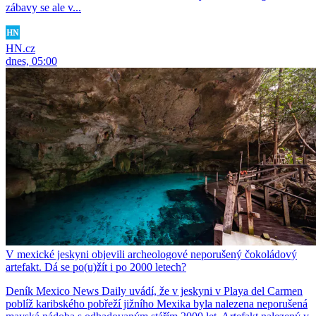
zábavy se ale v...
HN.cz
dnes, 05:00
V mexické jeskyni objevili archeologové neporušený čokoládový
artefakt. Dá se po(u)žít i po 2000 letech?
Deník Mexico News Daily uvádí, že v jeskyni v Playa del Carmen
poblíž karibského pobřeží jižního Mexika byla nalezena neporušená