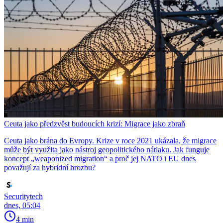
Ceuta jako předzvěst budoucích krizí: Migrace jako zbraň
Ceuta jako brána do Evropy. Krize v roce 2021 ukázala, že migrace
může být využita jako nástroj geopolitického nátlaku. Jak funguje
koncept „weaponized migration“ a proč jej NATO i EU dnes
považují za hybridní hrozbu?
Securitytech
dnes, 05:04
4 min