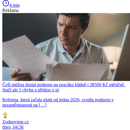
4 min
Reklama
Češi můžou dostat podporu na pracáku klidně i 38500 Kč měsíčně.
Stačí ale 1 chyba a přijdou o ni
Reforma, která začala platit od ledna 2026, zvedla podporu v
nezaměstnanosti na […]
Zodpovime.cz
dnes, 04:36