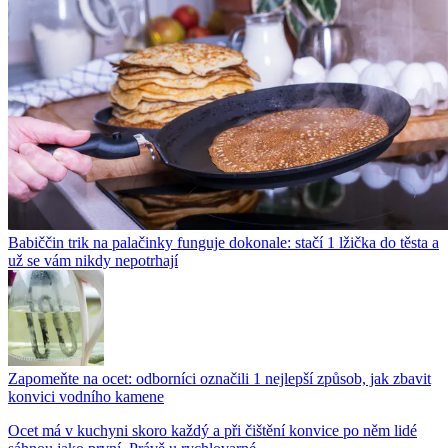
Babiččin trik na palačinky funguje dokonale: stačí 1 lžička do těsta a
už se vám nikdy nepotrhají
Zapomeňte na ocet: odborníci označili 1 nejlepší způsob, jak zbavit
konvici vodního kamene
Ocet má v kuchyni skoro každý a při čištění konvice po něm lidé