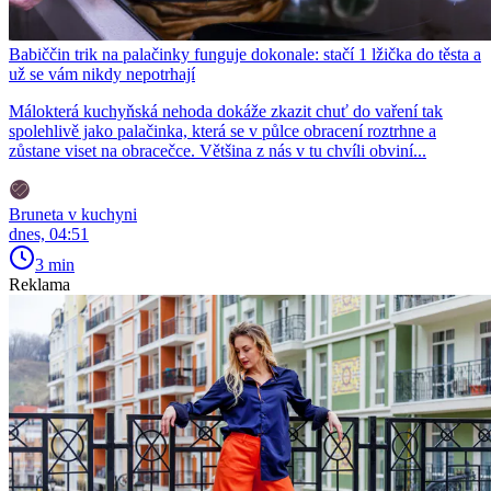
Babiččin trik na palačinky funguje dokonale: stačí 1 lžička do těsta a
už se vám nikdy nepotrhají
Málokterá kuchyňská nehoda dokáže zkazit chuť do vaření tak
spolehlivě jako palačinka, která se v půlce obracení roztrhne a
zůstane viset na obracečce. Většina z nás v tu chvíli obviní...
Bruneta v kuchyni
dnes, 04:51
3 min
Reklama