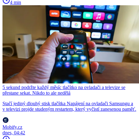
4 min
5 sekund podržte každý měsíc tlačítko na ovladači a televize se
přestane sekat. Nikdo to ale nedělá
Stačí jediný dlouhý stisk tlačítka Napájení na ovladači Samsungu a
v televizi projde studeným restartem, který vyčistí zanesenou paměť.
Mobify.cz
dnes, 04:42