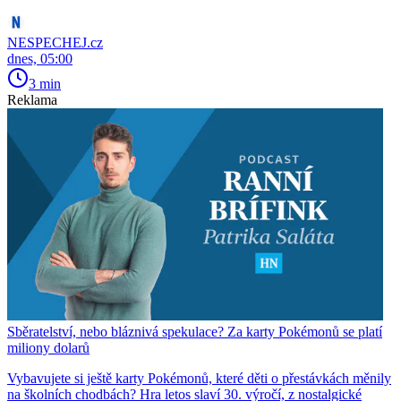
NESPECHEJ.cz
dnes, 05:00
3 min
Reklama
Sběratelství, nebo bláznivá spekulace? Za karty Pokémonů se platí
miliony dolarů
Vybavujete si ještě karty Pokémonů, které děti o přestávkách měnily
na školních chodbách? Hra letos slaví 30. výročí, z nostalgické