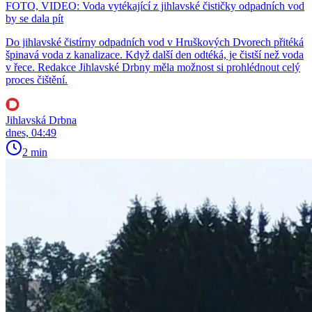
FOTO, VIDEO: Voda vytékající z jihlavské čističky odpadních vod
by se dala pít
Do jihlavské čistírny odpadních vod v Hruškových Dvorech přitéká
špinavá voda z kanalizace. Když další den odtéká, je čistší než voda
v řece. Redakce Jihlavské Drbny měla možnost si prohlédnout celý
proces čištění.
Jihlavská Drbna
dnes, 04:49
2 min