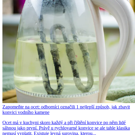
Zapomeňte na ocet: odborníci označili 1 nejlepší způsob, jak zbavit
konvici vodního kamene
Ocet má v kuchyni skoro každý a při čištění konvice po něm lidé
sáhnou jako první. Právě u rychlovarné konvice se ale tahle klasika
nemusí vyplatit. Existuje levná surovina, kterou...