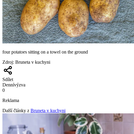
four potatoes sitting on a towel on the ground
Zdroj
:
Bruneta v kuchyni
Sdílet
Denní
výzva
0
Reklama
Další články z
Bruneta v kuchyni