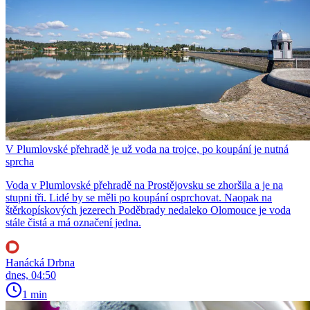
V Plumlovské přehradě je už voda na trojce, po koupání je nutná
sprcha
Voda v Plumlovské přehradě na Prostějovsku se zhoršila a je na
stupni tři. Lidé by se měli po koupání osprchovat. Naopak na
štěrkopískových jezerech Poděbrady nedaleko Olomouce je voda
stále čistá a má označení jedna.
Hanácká Drbna
dnes, 04:50
1 min