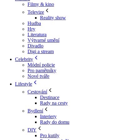
Filmy & kino
Televize
Reality show
Hudba
Hry
Literatura
Výtvarné umění
Divadlo
Digi a stream
Celebrity
Módní policie
Pro pamětníky
Nové tváře
Lifestyle
Cestování
Destinace
Rady na cesty
Bydlení
Interiery
Rady do domu
DIY
Pro kutily