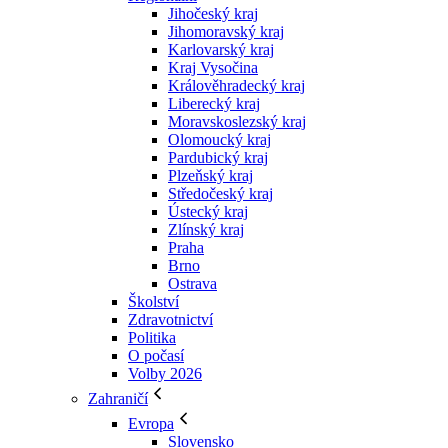
Jihočeský kraj
Jihomoravský kraj
Karlovarský kraj
Kraj Vysočina
Králověhradecký kraj
Liberecký kraj
Moravskoslezský kraj
Olomoucký kraj
Pardubický kraj
Plzeňský kraj
Středočeský kraj
Ústecký kraj
Zlínský kraj
Praha
Brno
Ostrava
Školství
Zdravotnictví
Politika
O počasí
Volby 2026
Zahraničí
Evropa
Slovensko