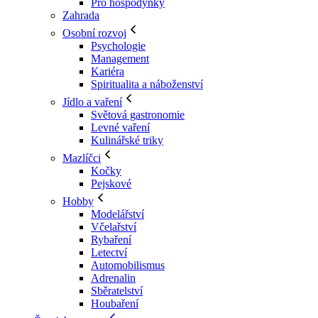
Pro hospodyňky
Zahrada
Osobní rozvoj
Psychologie
Management
Kariéra
Spiritualita a náboženství
Jídlo a vaření
Světová gastronomie
Levné vaření
Kulinářské triky
Mazlíčci
Kočky
Pejskové
Hobby
Modelářství
Včelařství
Rybaření
Letectví
Automobilismus
Adrenalin
Sběratelství
Houbaření