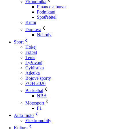
Ekonomika
Finance a burza
Podnikání
Spotřebitel
Krimi
Doprava
Nehody
Sport
Hokej
Fotbal
Tenis
Lyžování
Cyklistika
Atletika
Bojové sporty
ZOH 2026
Basketbal
NBA
Motosport
F1
Auto-moto
Elektromobily
Kultura