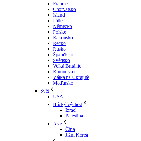
Francie
Chorvatsko
Island
Itálie
Německo
Polsko
Rakousko
Řecko
Rusko
Španělsko
Švédsko
Velká Británie
Rumunsko
Válka na Ukrajině
Maďarsko
Svět
USA
Blízký východ
Izrael
Palestina
Asie
Čína
Jižní Korea