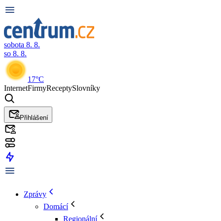
sobota 8. 8.
so 8. 8.
17°C
Internet
Firmy
Recepty
Slovníky
Přihlášení
Zprávy
Domácí
Regionální