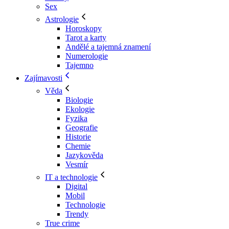
Sex
Astrologie
Horoskopy
Tarot a karty
Andělé a tajemná znamení
Numerologie
Tajemno
Zajímavosti
Věda
Biologie
Ekologie
Fyzika
Geografie
Historie
Chemie
Jazykověda
Vesmír
IT a technologie
Digital
Mobil
Technologie
Trendy
True crime