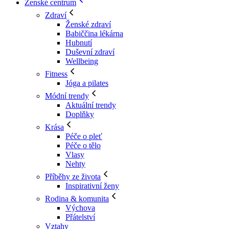
Ženské centrum
Zdraví
Ženské zdraví
Babiččina lékárna
Hubnutí
Duševní zdraví
Wellbeing
Fitness
Jóga a pilates
Módní trendy
Aktuální trendy
Doplňky
Krása
Péče o pleť
Péče o tělo
Vlasy
Nehty
Příběhy ze života
Inspirativní ženy
Rodina & komunita
Výchova
Přátelství
Vztahy