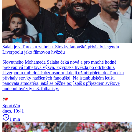
Salah je v Turecku za boha. Stovky fanoušků přivítaly legendu
Liverpoolu jako filmovou hvězdu
Slovutného Mohameda Salaha čeká nová a pro mnohé hodně
překvapivá fotbalová výzva. Egyptská hvězda po odchodu z
Liverpoolu míří do Trabzonsporu, kde ji už při příletu do Turecka
přivítaly stovky nadšených fanoušků. Na istanbulském letišti
panovala atmosféra, jaká se běžně pojí spíš s příjezdem světové
hudební hvězdy než fotbalisty.
SportWin
dnes, 19:41
1 min