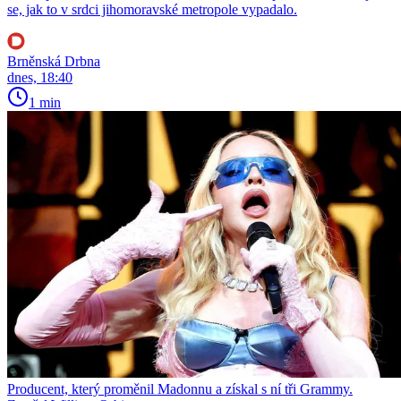
se, jak to v srdci jihomoravské metropole vypadalo.
Brněnská Drbna
dnes, 18:40
1 min
Producent, který proměnil Madonnu a získal s ní tři Grammy.