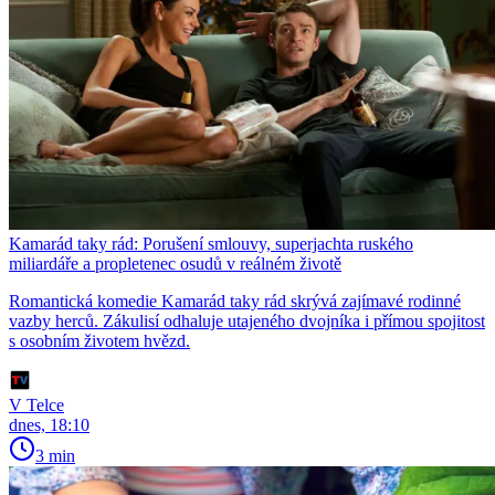
Kamarád taky rád: Porušení smlouvy, superjachta ruského
miliardáře a propletenec osudů v reálném životě
Romantická komedie Kamarád taky rád skrývá zajímavé rodinné
vazby herců. Zákulisí odhaluje utajeného dvojníka i přímou spojitost
s osobním životem hvězd.
V Telce
dnes, 18:10
3 min