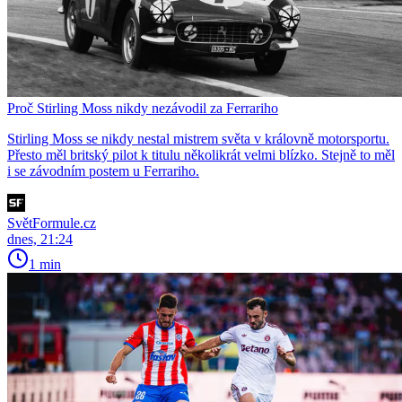
Proč Stirling Moss nikdy nezávodil za Ferrariho
Stirling Moss se nikdy nestal mistrem světa v královně motorsportu.
Přesto měl britský pilot k titulu několikrát velmi blízko. Stejně to měl
i se závodním postem u Ferrariho.
SvětFormule.cz
dnes, 21:24
1 min