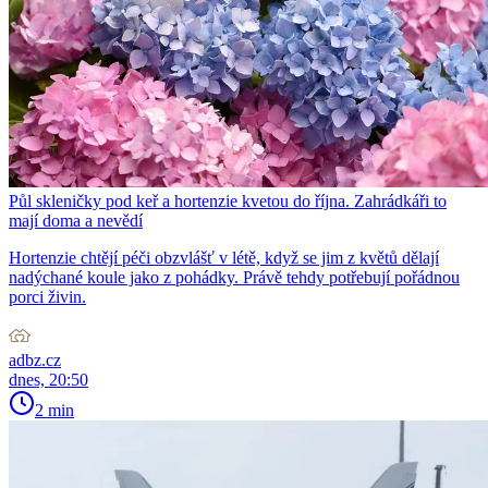
Půl skleničky pod keř a hortenzie kvetou do října. Zahrádkáři to
mají doma a nevědí
Hortenzie chtějí péči obzvlášť v létě, když se jim z květů dělají
nadýchané koule jako z pohádky. Právě tehdy potřebují pořádnou
porci živin.
adbz.cz
dnes, 20:50
2 min