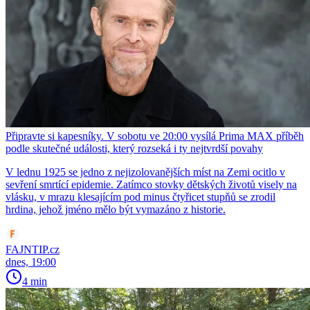
Připravte si kapesníky. V sobotu ve 20:00 vysílá Prima MAX příběh
podle skutečné události, který rozseká i ty nejtvrdší povahy
V lednu 1925 se jedno z nejizolovanějších míst na Zemi ocitlo v
sevření smrtící epidemie. Zatímco stovky dětských životů visely na
vlásku, v mrazu klesajícím pod minus čtyřicet stupňů se zrodil
hrdina, jehož jméno mělo být vymazáno z historie.
FAJNTIP.cz
dnes, 19:00
4 min