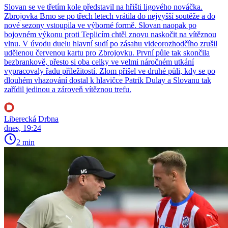
Slovan se ve třetím kole představil na hřišti ligového nováčka.
Zbrojovka Brno se po třech letech vrátila do nejvyšší soutěže a do
nové sezony vstoupila ve výborné formě. Slovan naopak po
bojovném výkonu proti Teplicím chtěl znovu naskočit na vítěznou
vlnu. V úvodu duelu hlavní sudí po zásahu videorozhodčího zrušil
udělenou červenou kartu pro Zbrojovku. První půle tak skončila
bezbrankově, přesto si oba celky ve velmi náročném utkání
vypracovaly řadu příležitostí. Zlom přišel ve druhé půli, kdy se po
dlouhém vhazování dostal k hlavičce Patrik Dulay a Slovanu tak
zařídil jedinou a zároveň vítěznou trefu.
Liberecká Drbna
dnes, 19:24
2 min