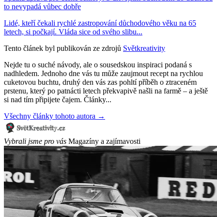
to nevypadá vůbec dobře
Lidé, kteří čekali rychlé zastropování důchodového věku na 65
letech, si počkají. Vláda sice od svého slibu...
Tento článek byl publikován ze zdrojů
Světkreativity
Nejde tu o suché návody, ale o sousedskou inspiraci podaná s
nadhledem. Jednoho dne vás tu může zaujmout recept na rychlou
cuketovou buchtu, druhý den vás zas pohltí příběh o ztraceném
prstenu, který po patnácti letech překvapivě našli na farmě – a ještě
si nad tím připijete čajem. Články...
Všechny články tohoto autora →
Vybrali jsme pro vás
Magazíny a zajímavosti