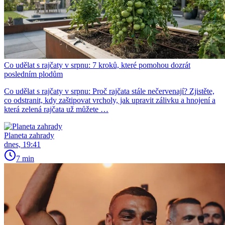
Co udělat s rajčaty v srpnu: 7 kroků, které pomohou dozrát
posledním plodům
Co udělat s rajčaty v srpnu: Proč rajčata stále nečervenají? Zjistěte,
co odstranit, kdy zaštipovat vrcholy, jak upravit zálivku a hnojení a
která zelená rajčata už můžete …
Planeta zahrady
dnes, 19:41
7 min