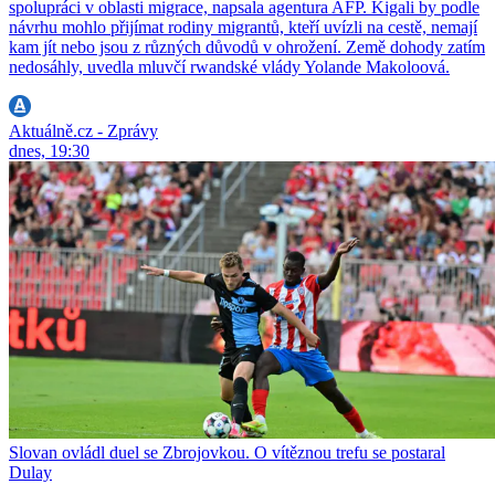
spolupráci v oblasti migrace, napsala agentura AFP. Kigali by podle
návrhu mohlo přijímat rodiny migrantů, kteří uvízli na cestě, nemají
kam jít nebo jsou z různých důvodů v ohrožení. Země dohody zatím
nedosáhly, uvedla mluvčí rwandské vlády Yolande Makoloová.
Aktuálně.cz - Zprávy
dnes, 19:30
Slovan ovládl duel se Zbrojovkou. O vítěznou trefu se postaral
Dulay