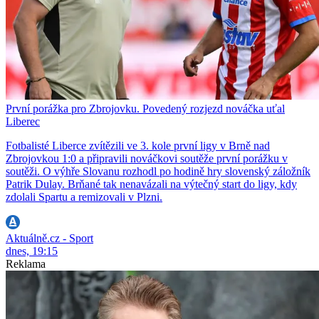
První porážka pro Zbrojovku. Povedený rozjezd nováčka uťal
Liberec
Fotbalisté Liberce zvítězili ve 3. kole první ligy v Brně nad
Zbrojovkou 1:0 a připravili nováčkovi soutěže první porážku v
soutěži. O výhře Slovanu rozhodl po hodině hry slovenský záložník
Patrik Dulay. Brňané tak nenavázali na výtečný start do ligy, kdy
zdolali Spartu a remizovali v Plzni.
Aktuálně.cz - Sport
dnes, 19:15
Reklama