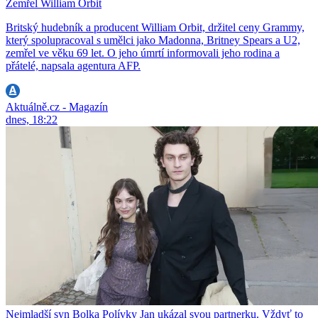
Zemřel William Orbit
Britský hudebník a producent William Orbit, držitel ceny Grammy,
který spolupracoval s umělci jako Madonna, Britney Spears a U2,
zemřel ve věku 69 let. O jeho úmrtí informovali jeho rodina a
přátelé, napsala agentura AFP.
Aktuálně.cz - Magazín
dnes, 18:22
Nejmladší syn Bolka Polívky Jan ukázal svou partnerku. Vždyť to