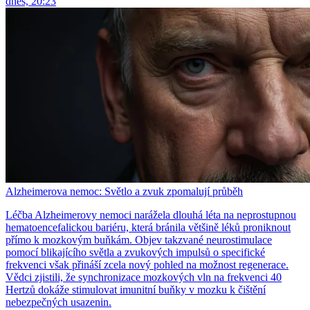
dnes, 20:23
Alzheimerova nemoc: Světlo a zvuk zpomalují průběh
Léčba Alzheimerovy nemoci narážela dlouhá léta na neprostupnou
hematoencefalickou bariéru, která bránila většině léků proniknout
přímo k mozkovým buňkám. Objev takzvané neurostimulace
pomocí blikajícího světla a zvukových impulsů o specifické
frekvenci však přináší zcela nový pohled na možnost regenerace.
Vědci zjistili, že synchronizace mozkových vln na frekvenci 40
Hertzů dokáže stimulovat imunitní buňky v mozku k čištění
nebezpečných usazenin.