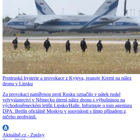
Protiruská hysterie a provokace z Kyjeva, reaguje Kreml na nález
dronu v Lipsku
Za provokaci namířenou proti Rusku označilo v pátek ruské
velvyslanectví v Německu úterní nález dronu s výbušninou na
východoněmeckém letišti Lipsko/Halle. Informuje o tom agentura
DPA. Berlín oficiálně Moskvu v souvislosti s tímto případem z
ničeho neobvinil.
Aktuálně.cz - Zprávy