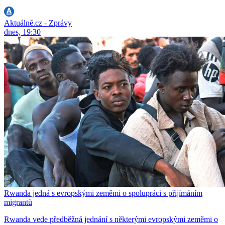
Aktuálně.cz - Zprávy
dnes, 19:30
Rwanda jedná s evropskými zeměmi o spolupráci s přijímáním
migrantů
Rwanda vede předběžná jednání s některými evropskými zeměmi o