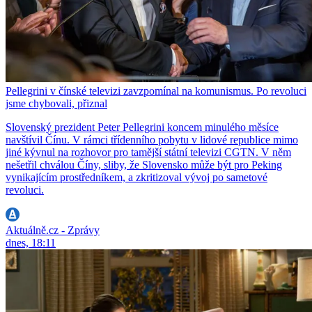
Pellegrini v čínské televizi zavzpomínal na komunismus. Po revoluci
jsme chybovali, přiznal
Slovenský prezident Peter Pellegrini koncem minulého měsíce
navštívil Čínu. V rámci třídenního pobytu v lidové republice mimo
jiné kývnul na rozhovor pro tamější státní televizi CGTN. V něm
nešetřil chválou Číny, sliby, že Slovensko může být pro Peking
vynikajícím prostředníkem, a zkritizoval vývoj po sametové
revoluci.
Aktuálně.cz - Zprávy
dnes, 18:11