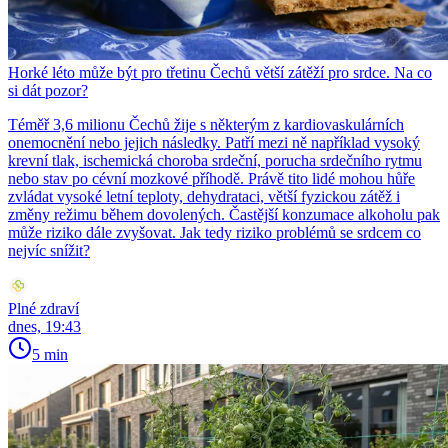
Horké léto může být pro třetinu Čechů větší zátěží pro srdce. Na co
si dát pozor?
Téměř 3,6 milionu Čechů žije s některým z kardiovaskulárních
onemocnění nebo jejich následky. Patří mezi ně například vysoký
krevní tlak, ischemická choroba srdeční, porucha srdečního rytmu
nebo stav po cévní mozkové příhodě. Právě tito lidé mohou hůře
zvládat vysoké letní teploty, dehydrataci, větší fyzickou zátěž i
změny režimu během dovolených. Častější konzumace alkoholu pak
může riziko dále zvyšovat. Jak tedy riziko problémů se srdcem co
nejvíc snížit?
Plné zdraví
dnes, 19:43
5 min