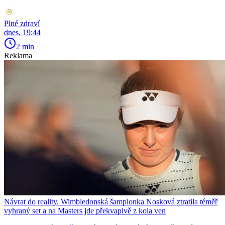
Plné zdraví
dnes, 19:44
2 min
Reklama
Návrat do reality. Wimbledonská šampionka Nosková ztratila téměř
vyhraný set a na Masters jde překvapivě z kola ven