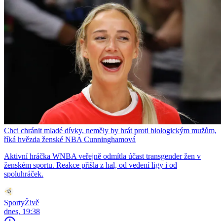
Chci chránit mladé dívky, neměly by hrát proti biologickým mužům,
říká hvězda ženské NBA Cunninghamová
Aktivní hráčka WNBA veřejně odmítla účast transgender žen v
ženském sportu. Reakce přišla z hal, od vedení ligy i od
spoluhráček.
SportyŽivě
dnes, 19:38