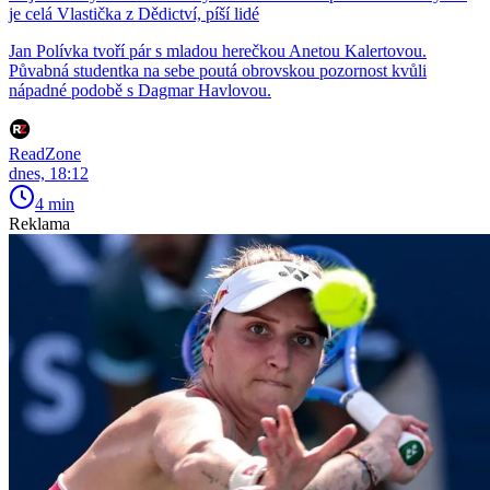
je celá Vlastička z Dědictví, píší lidé
Jan Polívka tvoří pár s mladou herečkou Anetou Kalertovou.
Půvabná studentka na sebe poutá obrovskou pozornost kvůli
nápadné podobě s Dagmar Havlovou.
ReadZone
dnes, 18:12
4 min
Reklama