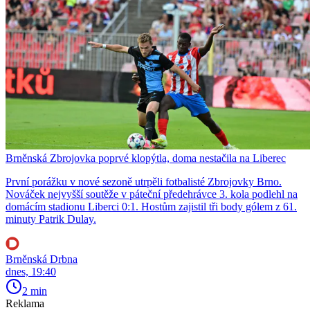
Brněnská Zbrojovka poprvé klopýtla, doma nestačila na Liberec
První porážku v nové sezoně utrpěli fotbalisté Zbrojovky Brno.
Nováček nejvyšší soutěže v páteční předehrávce 3. kola podlehl na
domácím stadionu Liberci 0:1. Hostům zajistil tři body gólem z 61.
minuty Patrik Dulay.
Brněnská Drbna
dnes, 19:40
2 min
Reklama