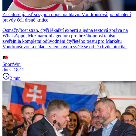
Zastali se jí, teď si sypou popel na hlavu. Vondroušová po odhalení
pravdy čelí drsné kritice
Osmačtyřicet stran, čtyři lékařští experti a jedna textová zpráva na
WhatsAppu. Mezinárodní agentura pro bezúhonnost tenisu
zveřejnila kompletní odůvodnění čtyřletého trestu pro Markétu
Vondroušovou a nálada v tenisovém světě se od té chvíle otočila.
SportWin
dnes, 18:11
2 min