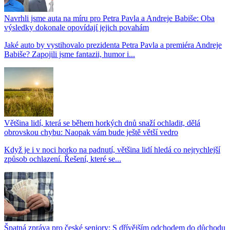
Navrhli jsme auta na míru pro Petra Pavla a Andreje Babiše: Oba
výsledky dokonale opovídají jejich povahám
Jaké auto by vystihovalo prezidenta Petra Pavla a premiéra Andreje
Babiše? Zapojili jsme fantazii, humor i...
Většina lidí, která se během horkých dnů snaží ochladit, dělá
obrovskou chybu: Naopak vám bude ještě větší vedro
Když je i v noci horko na padnutí, většina lidí hledá co nejrychlejší
způsob ochlazení. Řešení, které se...
Špatná zpráva pro české seniory: S dřívějším odchodem do důchodu