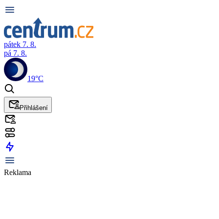
pátek 7. 8.
pá 7. 8.
19°C
Přihlášení
Reklama