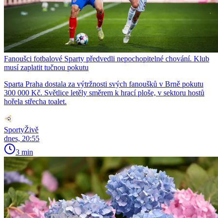
Fanoušci fotbalové Sparty předvedli nepochopitelné chování. Klub
musí zaplatit tučnou pokutu
Sparta Praha dostala za výtržnosti svých fanoušků v Brně pokutu
300 000 Kč. Světlice letěly směrem k hrací ploše, v sektoru hostů
hořela střecha toalet.
SportyŽivě
dnes, 20:55
3 min