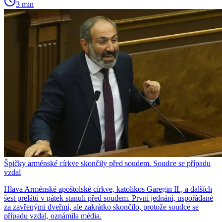
3 min
Špičky arménské církve skončily před soudem. Soudce se případu
vzdal
Hlava Arménské apoštolské církve, katolikos Garegin II., a dalších
šest prelátů v pátek stanuli před soudem. První jednání, uspořádané
za zavřenými dveřmi, ale zakrátko skončilo, protože soudce se
případu vzdal, oznámila média.