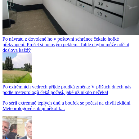
Po návratu z dovolené ho v poštovní schránce čekalo hořké
překvapení. Prošel si hotovým peklem. Tuhle chybu může udělat
doslova každý
Po extrémních vedrech přijde prudká změna: V příštích dnech nás
podle meteorologů čeká počasí, jaké už nikdo nečekal
Po sérii extrémně teplých dnů a bouřek se počasí na chvíli zklidní.
Meteorologové slibují několik...