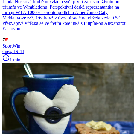
Linda Nosková hrubě nezvládla svůj první zápas od životního
triumfu ve Wimbledonu. Perspektivní česká reprezentantka na
turnaji WTA 1000 v Torontu podlehla Američance Caty
McNallyové 6:7, 1:6, když v úvodní sadě neudržela vedení 5:1.
Překvapivá vítězka se ve třetím kole utká s Filipínkou Alexandrou
Ealaovou.
SportWin
dnes, 19:43
1 min