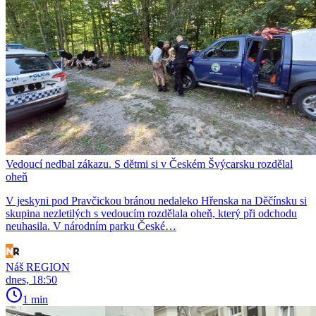
Vedoucí nedbal zákazu. S dětmi si v Českém Švýcarsku rozdělal
oheň
V jeskyni pod Pravčickou bránou nedaleko Hřenska na Děčínsku si
skupina nezletilých s vedoucím rozdělala oheň, který při odchodu
neuhasila. V národním parku České…
Náš REGION
dnes, 18:50
1 min