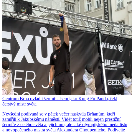
Centrum Brna ovládli šermíři. Jsem jako Kung Fu Panda, řekl
čerstvý mistr světa
Nevšední podívaná se v pátek večer naskytla Brňanům, kteří
zamířili k Jakubskému náměstí. Vidět totiž mohli nejen prestižní
šermíře z celého světa a jejich um, ale také olympijského medailistu
a novopečeného mistra světa Alexandera Choupenitche. Podívejte