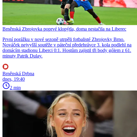
Brněnská Zbrojovka poprvé klopýtla, doma nestačila na Liberec
První porážku v nové sezoně utrpěli fotbalisté Zbrojovky Brno.
Nováček nejvyšší soutěže v páteční předehrávce 3. kola podlehl na
domácím stadionu Liberci 0:1. Hostům zajistil tři body gólem z 61.
minuty Patrik Dulay.
Brněnská Drbna
dnes, 19:40
2 min