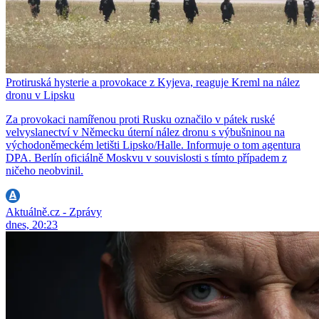
Protiruská hysterie a provokace z Kyjeva, reaguje Kreml na nález
dronu v Lipsku
Za provokaci namířenou proti Rusku označilo v pátek ruské
velvyslanectví v Německu úterní nález dronu s výbušninou na
východoněmeckém letišti Lipsko/Halle. Informuje o tom agentura
DPA. Berlín oficiálně Moskvu v souvislosti s tímto případem z
ničeho neobvinil.
Aktuálně.cz - Zprávy
dnes, 20:23