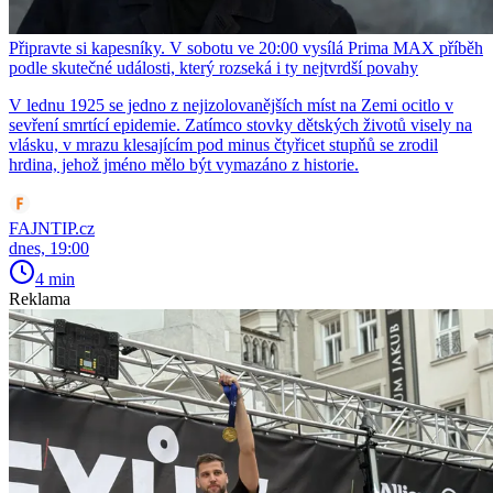
Připravte si kapesníky. V sobotu ve 20:00 vysílá Prima MAX příběh
podle skutečné události, který rozseká i ty nejtvrdší povahy
V lednu 1925 se jedno z nejizolovanějších míst na Zemi ocitlo v
sevření smrtící epidemie. Zatímco stovky dětských životů visely na
vlásku, v mrazu klesajícím pod minus čtyřicet stupňů se zrodil
hrdina, jehož jméno mělo být vymazáno z historie.
FAJNTIP.cz
dnes, 19:00
4 min
Reklama