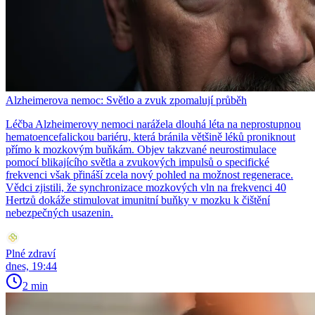
Alzheimerova nemoc: Světlo a zvuk zpomalují průběh
Léčba Alzheimerovy nemoci narážela dlouhá léta na neprostupnou
hematoencefalickou bariéru, která bránila většině léků proniknout
přímo k mozkovým buňkám. Objev takzvané neurostimulace
pomocí blikajícího světla a zvukových impulsů o specifické
frekvenci však přináší zcela nový pohled na možnost regenerace.
Vědci zjistili, že synchronizace mozkových vln na frekvenci 40
Hertzů dokáže stimulovat imunitní buňky v mozku k čištění
nebezpečných usazenin.
Plné zdraví
dnes, 19:44
2 min