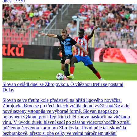
dnes, 19:30
Slovan ovládl duel se Zbrojovkou. O vítěznou trefu se postaral
Dulay
Slovan se ve třetím kole představil na hřišti ligového nováčka.
Zbrojovka Brno se po třech letech vrátila do nejvyšší soutěže a do
nové sezony vstoupila ve výborné formě. Slovan naopak po
bojovném výkonu proti Teplicím chtěl znovu naskočit na vítěznou
vlnu. V úvodu duelu hlavní sudí po zásahu videorozhodčího zrušil
udělenou červenou kartu pro Zbrojovku. První půle tak skončila
bezbrankově, přesto si oba celky ve velmi náročném utkání