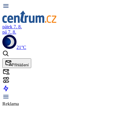
pátek 7. 8.
pá 7. 8.
21°C
Přihlášení
Reklama