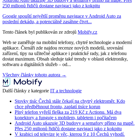
Android Auto ukazuje 3D budovy a semafory přímo na mapě. Přes
250 milionů řidičů dostane navigaci jako z kokpitu
Google spouští největší proměnu navigace v Android Auto za
poslední dekádu, a potenciálně zasáhne čtvrt...
Tento článek byl publikován ze zdrojů
Mobify.cz
Web se zaměřuje na mobilní telefony, chytré technologie a moderní
aplikace. Čtenáři zde najdou recenze nových modelů, srovnání
zařízení, tipy na užitečné aplikace i praktické rady, jak z telefonu
dostat maximum. Obsah sleduje také trendy v oblasti elektroniky,
softwaru a digitálních služeb – od...
Všechny články tohoto autora →
Další články z kategorie
IT a technologie
Stovky tisíc Čechů stále čekají na chytrý elektroměr. Kdo
chce předběhnout frontu, zaplatí tisíce korun
Plný telefon vyřeší fleška za 219 Kč z Actionu. Má dva
konektory a funguje s mobilem, tabletem i počítačem
Android Auto ukazuje 3D budovy a semafory přímo na mapě.
Přes 250 milionů řidičů dostane navigaci jako z kokpitu
V krabici od televize je věc, kterou 9 z 10 Čechů vyhodí.