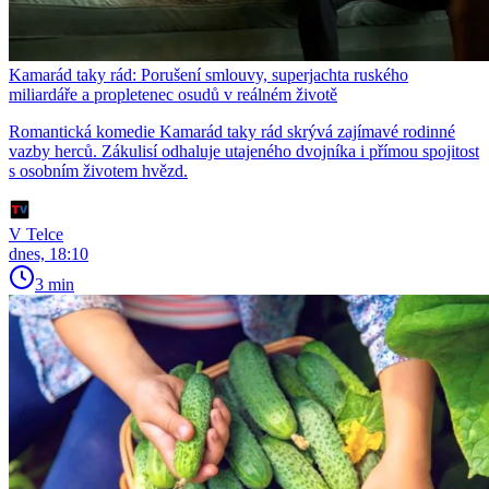
Kamarád taky rád: Porušení smlouvy, superjachta ruského
miliardáře a propletenec osudů v reálném životě
Romantická komedie Kamarád taky rád skrývá zajímavé rodinné
vazby herců. Zákulisí odhaluje utajeného dvojníka i přímou spojitost
s osobním životem hvězd.
V Telce
dnes, 18:10
3 min