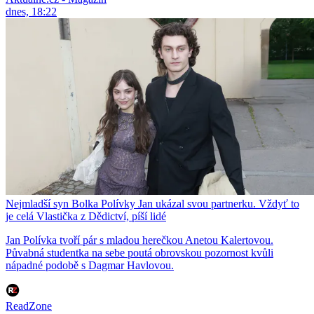
dnes, 18:22
Nejmladší syn Bolka Polívky Jan ukázal svou partnerku. Vždyť to
je celá Vlastička z Dědictví, píší lidé
Jan Polívka tvoří pár s mladou herečkou Anetou Kalertovou.
Půvabná studentka na sebe poutá obrovskou pozornost kvůli
nápadné podobě s Dagmar Havlovou.
ReadZone