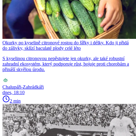
Okurky po kyselině citronové rostou do šířky i délky. Kdo ji přidá
do zálivky, sklízí baculaté plody celé léto
S kyselinou citronovou nepěstujete jen okurky, ale také robustní
zahradní ekosystém, který podporuje růst, bojuje proti chorobám a
přináší skvělou úrodu.
Chalupáři-Zahrádkáři
dnes, 18:10
2 min