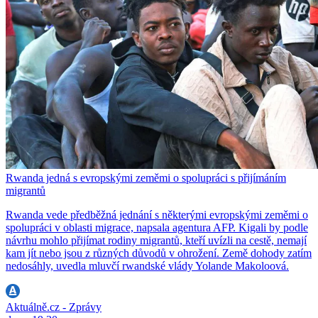
Rwanda jedná s evropskými zeměmi o spolupráci s přijímáním
migrantů
Rwanda vede předběžná jednání s některými evropskými zeměmi o
spolupráci v oblasti migrace, napsala agentura AFP. Kigali by podle
návrhu mohlo přijímat rodiny migrantů, kteří uvízli na cestě, nemají
kam jít nebo jsou z různých důvodů v ohrožení. Země dohody zatím
nedosáhly, uvedla mluvčí rwandské vlády Yolande Makoloová.
Aktuálně.cz - Zprávy