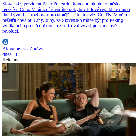
Slovenský prezident Peter Pellegrini koncem minulého měsíce
navštívil Čínu. V rámci třídenního pobytu v lidové republice mimo
jiné kývnul na rozhovor pro tamější státní televizi CGTN. V něm
nešetřil chválou Číny, sliby, že Slovensko může být pro Peking
vynikajícím prostředníkem, a zkritizoval vývoj po sametové
revoluci.
Aktuálně.cz - Zprávy
dnes, 18:11
Reklama