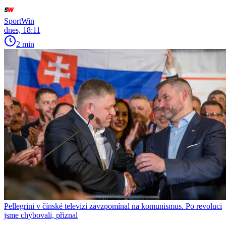
SportWin
dnes, 18:11
2 min
Pellegrini v čínské televizi zavzpomínal na komunismus. Po revoluci
jsme chybovali, přiznal