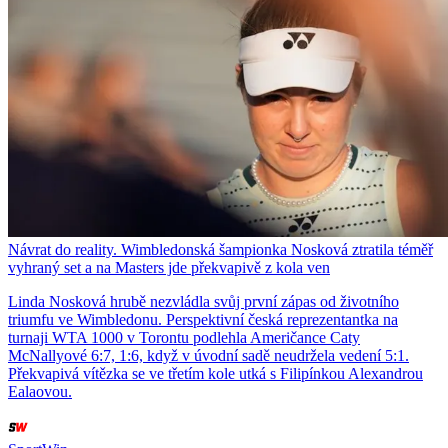
Návrat do reality. Wimbledonská šampionka Nosková ztratila téměř
vyhraný set a na Masters jde překvapivě z kola ven
Linda Nosková hrubě nezvládla svůj první zápas od životního
triumfu ve Wimbledonu. Perspektivní česká reprezentantka na
turnaji WTA 1000 v Torontu podlehla Američance Caty
McNallyové 6:7, 1:6, když v úvodní sadě neudržela vedení 5:1.
Překvapivá vítězka se ve třetím kole utká s Filipínkou Alexandrou
Ealaovou.