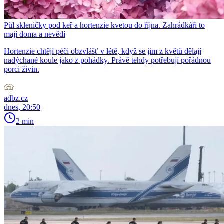
Půl skleničky pod keř a hortenzie kvetou do října. Zahrádkáři to
mají doma a nevědí
Hortenzie chtějí péči obzvlášť v létě, když se jim z květů dělají
nadýchané koule jako z pohádky. Právě tehdy potřebují pořádnou
porci živin.
adbz.cz
dnes, 20:50
2 min