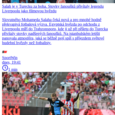
Salah je v Turecku za boha. Stovky fanoušků přivítaly legendu
Liverpoolu jako filmovou hvězdu
Slovutného Mohameda Salaha čeká nová a pro mnohé hodně
překvapivá fotbalová výzva. Egyptská hvězda po odchodu z
Liverpoolu míří do Trabzonsporu, kde ji už při příletu do Turecka
přivítaly stovky nadšených fanoušků. Na istanbulském letišti
panovala atmosféra, jaká se běžně pojí spíš s příjezdem světové
hudební hvězdy než fotbalisty.
SportWin
dnes, 19:41
1 min