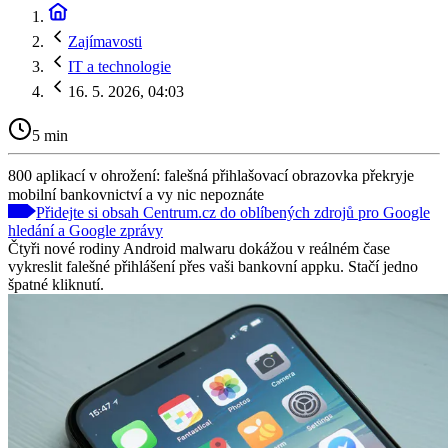
Zajímavosti
IT a technologie
16. 5. 2026, 04:03
5 min
800 aplikací v ohrožení: falešná přihlašovací obrazovka překryje
mobilní bankovnictví a vy nic nepoznáte
Přidejte si obsah Centrum.cz do oblíbených zdrojů pro Google
hledání a Google zprávy
Čtyři nové rodiny Android malwaru dokážou v reálném čase
vykreslit falešné přihlášení přes vaši bankovní appku. Stačí jedno
špatné kliknutí.