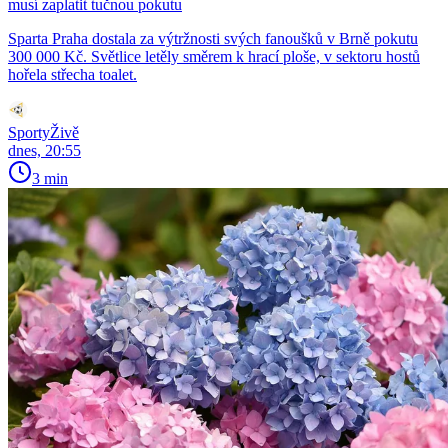
musí zaplatit tučnou pokutu
Sparta Praha dostala za výtržnosti svých fanoušků v Brně pokutu
300 000 Kč. Světlice letěly směrem k hrací ploše, v sektoru hostů
hořela střecha toalet.
SportyŽivě
dnes, 20:55
3 min