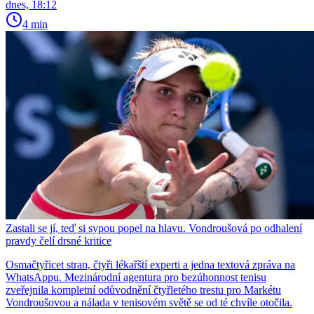
dnes, 18:12
4 min
Zastali se jí, teď si sypou popel na hlavu. Vondroušová po odhalení
pravdy čelí drsné kritice
Osmačtyřicet stran, čtyři lékařští experti a jedna textová zpráva na
WhatsAppu. Mezinárodní agentura pro bezúhonnost tenisu
zveřejnila kompletní odůvodnění čtyřletého trestu pro Markétu
Vondroušovou a nálada v tenisovém světě se od té chvíle otočila.