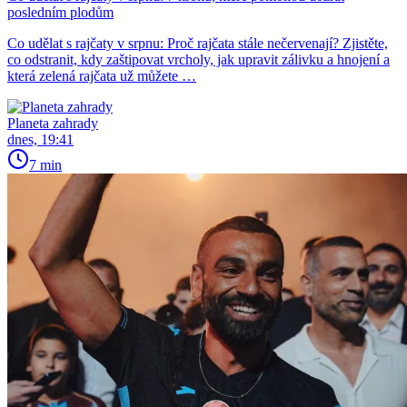
posledním plodům
Co udělat s rajčaty v srpnu: Proč rajčata stále nečervenají? Zjistěte,
co odstranit, kdy zaštipovat vrcholy, jak upravit zálivku a hnojení a
která zelená rajčata už můžete …
Planeta zahrady
dnes, 19:41
7 min