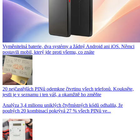
Vyměnitelná baterie, dva systémy a žádný Android ani iOS. Němci
postavili mobil, který jde proti všemu, co znáte
20 nejčastějších PINů odemkne čtvrtinu všech telefonů. Koukněte,
jestli je v seznamu i ten váš, a okamžitě ho změňte
Analýza 3,4 milionu uniklých čtyřmístných kódů odhalila, že
pouhých 20 kombinací pokrývá 27 % všech PINů ve...