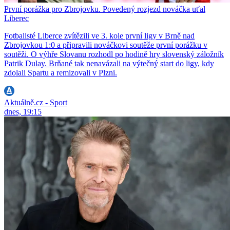
První porážka pro Zbrojovku. Povedený rozjezd nováčka uťal
Liberec
Fotbalisté Liberce zvítězili ve 3. kole první ligy v Brně nad
Zbrojovkou 1:0 a připravili nováčkovi soutěže první porážku v
soutěži. O výhře Slovanu rozhodl po hodině hry slovenský záložník
Patrik Dulay. Brňané tak nenavázali na výtečný start do ligy, kdy
zdolali Spartu a remizovali v Plzni.
Aktuálně.cz - Sport
dnes, 19:15