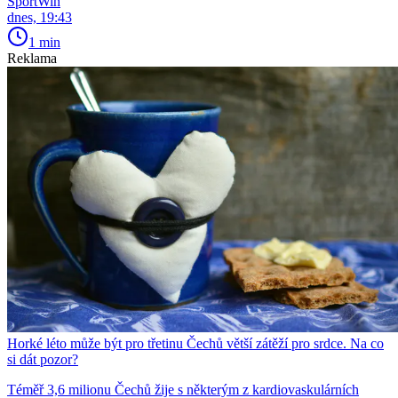
SportWin
dnes, 19:43
1 min
Reklama
Horké léto může být pro třetinu Čechů větší zátěží pro srdce. Na co
si dát pozor?
Téměř 3,6 milionu Čechů žije s některým z kardiovaskulárních