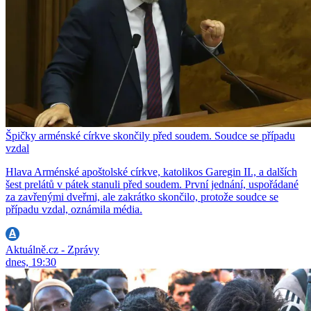
Špičky arménské církve skončily před soudem. Soudce se případu
vzdal
Hlava Arménské apoštolské církve, katolikos Garegin II., a dalších
šest prelátů v pátek stanuli před soudem. První jednání, uspořádané
za zavřenými dveřmi, ale zakrátko skončilo, protože soudce se
případu vzdal, oznámila média.
Aktuálně.cz - Zprávy
dnes, 19:30