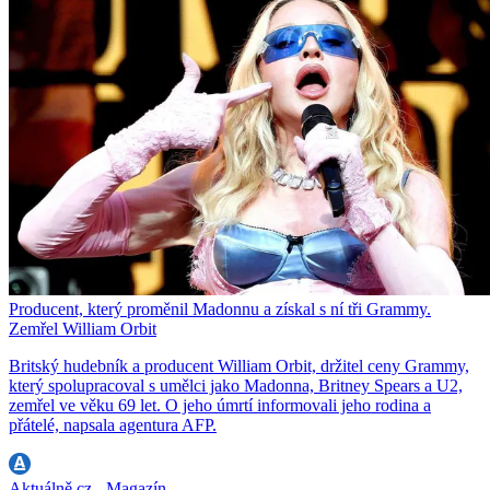
Producent, který proměnil Madonnu a získal s ní tři Grammy.
Zemřel William Orbit
Britský hudebník a producent William Orbit, držitel ceny Grammy,
který spolupracoval s umělci jako Madonna, Britney Spears a U2,
zemřel ve věku 69 let. O jeho úmrtí informovali jeho rodina a
přátelé, napsala agentura AFP.
Aktuálně.cz - Magazín