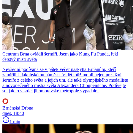
Centrum Brna ovládli šermíři. Jsem jako Kung Fu Panda, řekl
čerstvý mistr světa
Nevšední podívaná se v pátek večer naskytla Brňanům, kteří
zamířili k Jakubskému náměstí. Vidět totiž mohli nejen prestižní
šermíře z celého světa a jejich um, ale také olympijského medailistu
a novopečeného mistra světa Alexandera Choupenitche. Podívejte
se, jak to v srdci jihomoravské metropole vypadalo.
Brněnská Drbna
dnes, 18:40
1 min