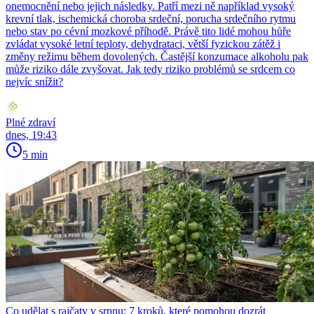
onemocnění nebo jejich následky. Patří mezi ně například vysoký
krevní tlak, ischemická choroba srdeční, porucha srdečního rytmu
nebo stav po cévní mozkové příhodě. Právě tito lidé mohou hůře
zvládat vysoké letní teploty, dehydrataci, větší fyzickou zátěž i
změny režimu během dovolených. Častější konzumace alkoholu pak
může riziko dále zvyšovat. Jak tedy riziko problémů se srdcem co
nejvíc snížit?
Plné zdraví
dnes, 19:43
5 min
Co udělat s rajčaty v srpnu: 7 kroků, které pomohou dozrát