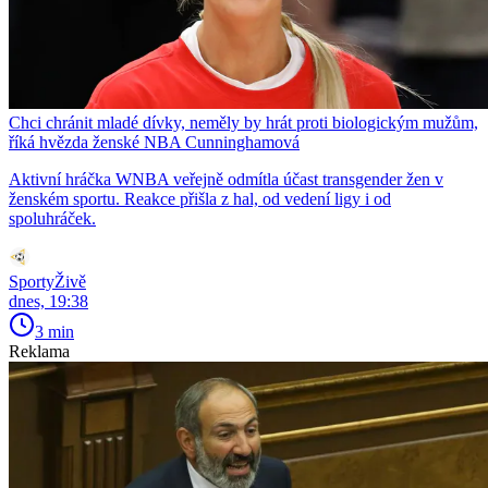
Chci chránit mladé dívky, neměly by hrát proti biologickým mužům,
říká hvězda ženské NBA Cunninghamová
Aktivní hráčka WNBA veřejně odmítla účast transgender žen v
ženském sportu. Reakce přišla z hal, od vedení ligy i od
spoluhráček.
SportyŽivě
dnes, 19:38
3 min
Reklama