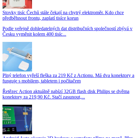
Stovky tisíc Čechů stále čekají na chytrý elektroměr. Kdo chce
předběhnout frontu, zaplatí tisíce korun
Podle veřejně dohledatelných dat distribučních společností zbývá v
Česku vyměnit kolem 400 tisíc...
Plný telefon vyřeší fleška za 219 Kč z Actionu. Má dva konektory a
funguje s mobilem, tabletem i počítačem
Řetězec Action aktuálně nabízí 32GB flash disk Philips se dvěma
konektory za 219,90 Kč. Stačí zasunout,...