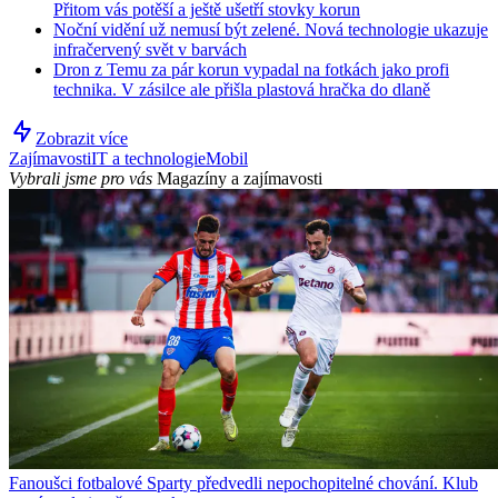
Přitom vás potěší a ještě ušetří stovky korun
Noční vidění už nemusí být zelené. Nová technologie ukazuje
infračervený svět v barvách
Dron z Temu za pár korun vypadal na fotkách jako profi
technika. V zásilce ale přišla plastová hračka do dlaně
Zobrazit více
Zajímavosti
IT a technologie
Mobil
Vybrali jsme pro vás
Magazíny a zajímavosti
Fanoušci fotbalové Sparty předvedli nepochopitelné chování. Klub