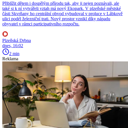
Přiblížit dětem i dospělým přírodu tak, aby ji nejen poznávali, ale
také si k ní vytvářeli vztah má nový Ekopark. V plzeňské městské
části Skvrňany ho centrální obvod vybudoval v proluce v Lábkově
ulici podél železniční trati. Nový prostor vznikl díky nápadu
obyvatel v rámci participativního rozpočtu.
Plzeňská Drbna
dnes, 16:02
2 min
Reklama