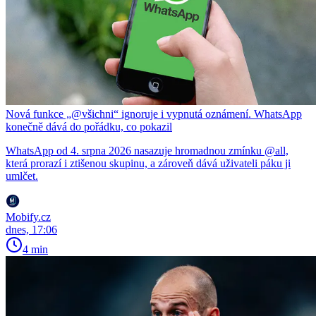
Nová funkce „@všichni“ ignoruje i vypnutá oznámení. WhatsApp
konečně dává do pořádku, co pokazil
WhatsApp od 4. srpna 2026 nasazuje hromadnou zmínku @all,
která prorazí i ztišenou skupinu, a zároveň dává uživateli páku ji
umlčet.
Mobify.cz
dnes, 17:06
4 min