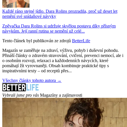
Každé ráno stejné jídlo. Dara Rolins prozradila, proč už deset let
nemění své snídaňové návyky
Zpěvačka Dara Rolins si udržuje skvělou postavu díky přísným
návykům. Její ranní rutina se nemění už celé...
Tento článek byl publikován ze zdrojů
BetterLife
Magazín se zaměřuje na zdraví, výživu, pohyb i duševní pohodu.
Přináší články o zdravém stravování, cvičení, prevenci nemocí, ale i
o osobním rozvoji, relaxaci a každodenních návycích, které
pomáhají žít vyrovnaněji. Obsah kombinuje praktické tipy s
inspirativními texty – od receptů přes...
Všechny články tohoto autora →
Vybrali jsme pro vás
Magazíny a zajímavosti