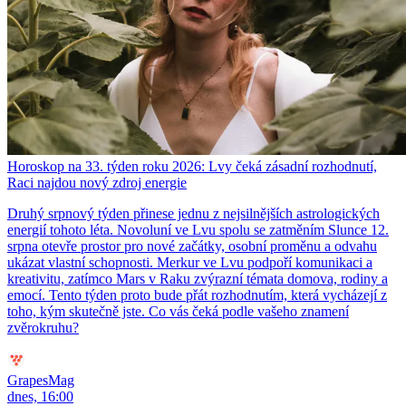
Horoskop na 33. týden roku 2026: Lvy čeká zásadní rozhodnutí,
Raci najdou nový zdroj energie
Druhý srpnový týden přinese jednu z nejsilnějších astrologických
energií tohoto léta. Novoluní ve Lvu spolu se zatměním Slunce 12.
srpna otevře prostor pro nové začátky, osobní proměnu a odvahu
ukázat vlastní schopnosti. Merkur ve Lvu podpoří komunikaci a
kreativitu, zatímco Mars v Raku zvýrazní témata domova, rodiny a
emocí. Tento týden proto bude přát rozhodnutím, která vycházejí z
toho, kým skutečně jste. Co vás čeká podle vašeho znamení
zvěrokruhu?
GrapesMag
dnes, 16:00