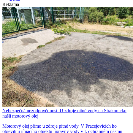
Reklama
Nebezpečná nezodpovědnost. U zdroje pitné vody na Strakonicku
našli motorový olej
Motorový olej přímo u zdroje pitné vody. V Pracejovicích ho
objevili u jímacího objektu úpravny vody v I. ochranném pásmu