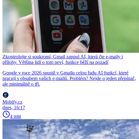
Zkontrolujte si soukromí, Gmail zapnul AI, která čte e-maily i
přílohy. Většina lidí o tom neví, funkce běží na pozadí
Google v roce 2026 spustil v Gmailu celou řadu AI funkcí, které
pracují s obsahem vašich e-mailů. Problém? Nejde o jeden přepínač,
ale minimálně o tři.
Mobify.cz
dnes, 16:17
4 min