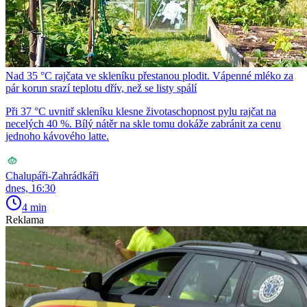
Nad 35 °C rajčata ve skleníku přestanou plodit. Vápenné mléko za
pár korun srazí teplotu dřív, než se listy spálí
Při 37 °C uvnitř skleníku klesne životaschopnost pylu rajčat na
necelých 40 %. Bílý nátěr na skle tomu dokáže zabránit za cenu
jednoho kávového latte.
Chalupáři-Zahrádkáři
dnes, 16:30
4 min
Reklama