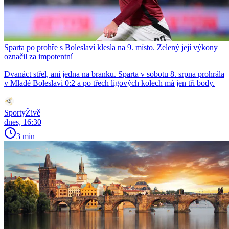
Sparta po prohře s Boleslaví klesla na 9. místo. Zelený její výkony
označil za impotentní
Dvanáct střel, ani jedna na branku. Sparta v sobotu 8. srpna prohrála
v Mladé Boleslavi 0:2 a po třech ligových kolech má jen tři body.
SportyŽivě
dnes, 16:30
3 min