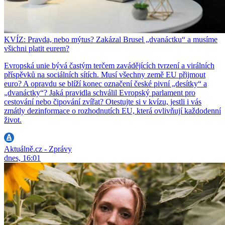
KVÍZ: Pravda, nebo mýtus? Zakázal Brusel „dvanáctku“ a musíme
všichni platit eurem?
Evropská unie bývá častým terčem zavádějících tvrzení a virálních
příspěvků na sociálních sítích. Musí všechny země EU přijmout
euro? A opravdu se blíží konec označení české pivní „desítky“ a
„dvanáctky“? Jaká pravidla schválil Evropský parlament pro
cestování nebo čipování zvířat? Otestujte si v kvízu, jestli i vás
zmátly dezinformace o rozhodnutích EU, která ovlivňují každodenní
život.
Aktuálně.cz - Zprávy
dnes, 16:01