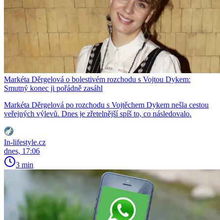
Markéta Děrgelová o bolestivém rozchodu s Vojtou Dykem:
Smutný konec ji pořádně zasáhl
Markéta Děrgelová po rozchodu s Vojtěchem Dykem nešla cestou
veřejných výlevů. Dnes je zřetelnější spíš to, co následovalo.
In-lifestyle.cz
dnes, 17:06
3 min