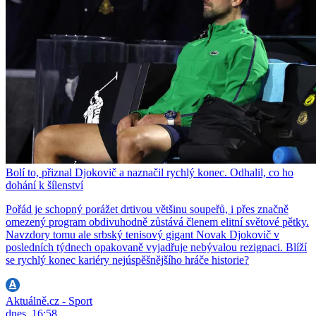
Bolí to, přiznal Djokovič a naznačil rychlý konec. Odhalil, co ho
dohání k šílenství
Pořád je schopný porážet drtivou většinu soupeřů, i přes značně
omezený program obdivuhodně zůstává členem elitní světové pětky.
Navzdory tomu ale srbský tenisový gigant Novak Djokovič v
posledních týdnech opakovaně vyjadřuje nebývalou rezignaci. Blíží
se rychlý konec kariéry nejúspěšnějšího hráče historie?
Aktuálně.cz - Sport
dnes, 16:58