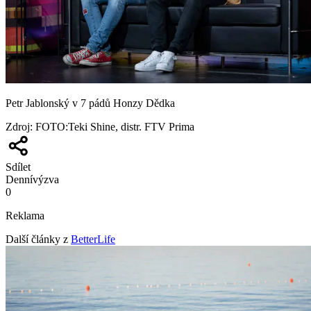
Petr Jablonský v 7 pádů Honzy Dědka
Zdroj
:
FOTO:Teki Shine, distr. FTV Prima
Sdílet
Denní
výzva
0
Reklama
Další články z
BetterLife