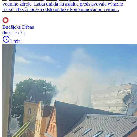
vodního zdroje. Látka unikla na asfalt a představovala výrazné
riziko. Hasiči museli odstranit také kontaminovanou zeminu.
Budějcká Drbna
dnes, 16:55
1 min