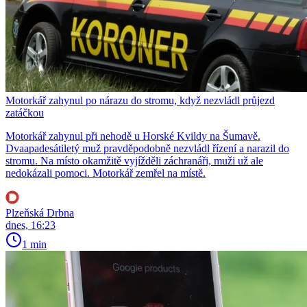
Motorkář zahynul po nárazu do stromu, když nezvládl průjezd
zatáčkou
Motorkář zahynul při nehodě u Horské Kvildy na Šumavě.
Dvaapadesátiletý muž pravděpodobně nezvládl řízení a narazil do
stromu. Na místo okamžitě vyjížděli záchranáři, muži už ale
nedokázali pomoci. Motorkář zemřel na místě.
Plzeňská Drbna
dnes, 16:23
1 min