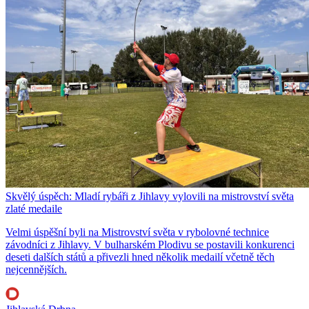
Skvělý úspěch: Mladí rybáři z Jihlavy vylovili na mistrovství světa
zlaté medaile
Velmi úspěšní byli na Mistrovství světa v rybolovné technice
závodníci z Jihlavy. V bulharském Plodivu se postavili konkurenci
deseti dalších států a přivezli hned několik medailí včetně těch
nejcennějších.