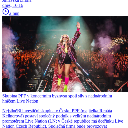
Jihlavská Drbna
dnes, 16:16
2 min
Skupina PPF v koncertním byznysu spojí síly s nadnárodním
hráčem Live Nation
Nejsilnější investiční skupina v Česku PPF (majitelka Renáta
Kellnerová) postaví společný podnik s velkým nadnárodním
promotérem Live Nation (LN; v České republice má dceřinku Live
Nation Czech Republic). Společná firma bude provozovat