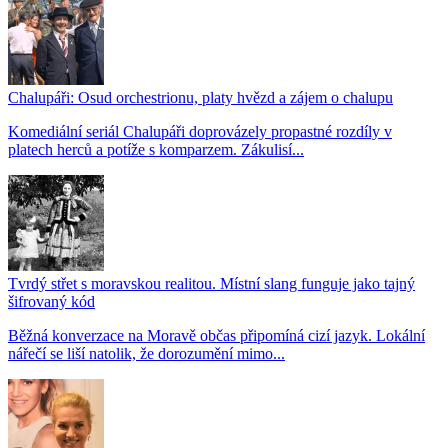
Chalupáři: Osud orchestrionu, platy hvězd a zájem o chalupu
Komediální seriál Chalupáři doprovázely propastné rozdíly v
platech herců a potíže s komparzem. Zákulisí...
Tvrdý střet s moravskou realitou. Místní slang funguje jako tajný
šifrovaný kód
Běžná konverzace na Moravě občas připomíná cizí jazyk. Lokální
nářečí se liší natolik, že dorozumění mimo...