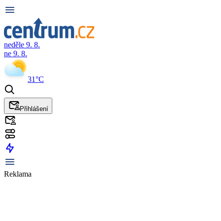
neděle 9. 8.
ne 9. 8.
31°C
Přihlášení
Reklama