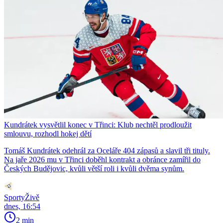
Kundrátek vysvětlil konec v Třinci: Klub nechtěl prodloužit
smlouvu, rozhodl hokej dětí
Tomáš Kundrátek odehrál za Oceláře 404 zápasů a slavil tři tituly.
Na jaře 2026 mu v Třinci doběhl kontrakt a obránce zamířil do
Českých Budějovic, kvůli větší roli i kvůli dvěma synům.
SportyŽivě
dnes, 16:54
2 min