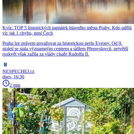
Kvíz: TOP 5 historických památek hlavního města Prahy. Kdo udělá
víc jak 1 chybu, není Čech
Prahu lze právem považovat za historickou perlu Evropy. Od 9.
století se stala významným centrem a sídlem Přemyslovců, největší
rozkvět však zažila za vlády císaře Rudolfa II.
NESPECHEJ.cz
dnes, 16:30
2 min