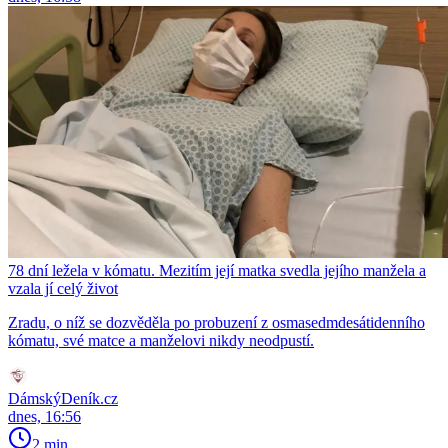
78 dní ležela v kómatu. Mezitím její matka svedla jejího manžela a
vzala jí celý život
Zradu, o níž se dozvěděla po probuzení z osmasedmdesátidenního
kómatu, své matce a manželovi nikdy neodpustí.
DámskýDeník.cz
dnes, 16:56
2 min