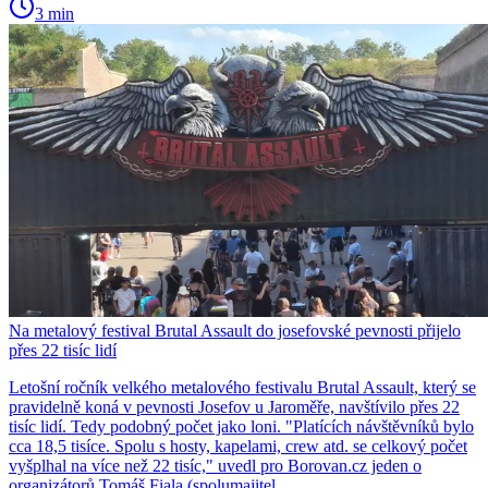
3 min
Na metalový festival Brutal Assault do josefovské pevnosti přijelo
přes 22 tisíc lidí
Letošní ročník velkého metalového festivalu Brutal Assault, který se
pravidelně koná v pevnosti Josefov u Jaroměře, navštívilo přes 22
tisíc lidí. Tedy podobný počet jako loni. "Platících návštěvníků bylo
cca 18,5 tisíce. Spolu s hosty, kapelami, crew atd. se celkový počet
vyšplhal na více než 22 tisíc," uvedl pro Borovan.cz jeden o
organizátorů Tomáš Fiala (spolumajitel