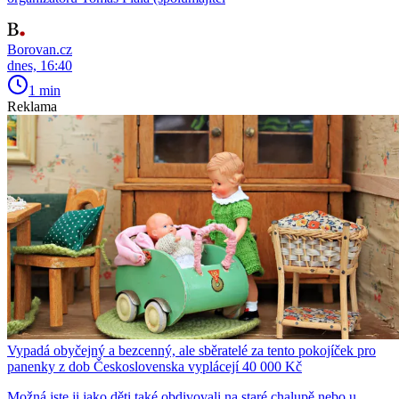
Borovan.cz
dnes, 16:40
1 min
Reklama
Vypadá obyčejný a bezcenný, ale sběratelé za tento pokojíček pro
panenky z dob Československa vyplácejí 40 000 Kč
Možná jste ji jako děti také obdivovali na staré chalupě nebo u