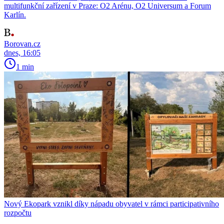
multifunkční zařízení v Praze: O2 Arénu, O2 Universum a Forum
Karlín.
Borovan.cz
dnes, 16:05
1 min
Nový Ekopark vznikl díky nápadu obyvatel v rámci participativního
rozpočtu