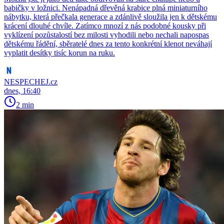
babičky v ložnici. Nenápadná dřevěná krabice plná miniaturního
nábytku, která přečkala generace a zdánlivě sloužila jen k dětskému
krácení dlouhé chvíle. Zatímco mnozí z nás podobné kousky při
vyklízení pozůstalostí bez milosti vyhodili nebo nechali napospas
dětskému řádění, sběratelé dnes za tento konkrétní klenot neváhají
vyplatit desítky tisíc korun na ruku.
NESPECHEJ.cz
dnes, 16:40
2 min