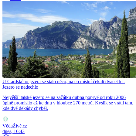
U Gardského jezera se stalo něco, na co místní čekali dvacet let.
Jezero se nadechlo
Největší italské jezero se na začátku dubna poprvé od roku 2006
úplně promísilo až ke dnu v hloubce 270 metrů. Kyslík se vrátil tam,
kde dvě dekády chyběl.
VědaŽivě.cz
dnes, 16:43