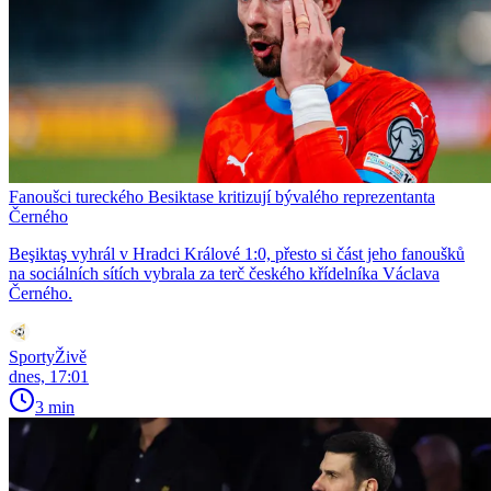
Fanoušci tureckého Besiktase kritizují bývalého reprezentanta
Černého
Beşiktaş vyhrál v Hradci Králové 1:0, přesto si část jeho fanoušků
na sociálních sítích vybrala za terč českého křídelníka Václava
Černého.
SportyŽivě
dnes, 17:01
3 min