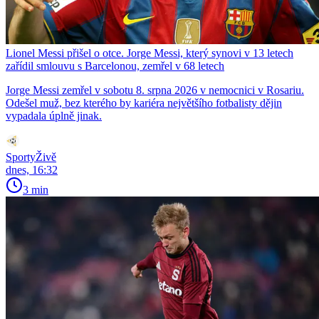
Lionel Messi přišel o otce. Jorge Messi, který synovi v 13 letech
zařídil smlouvu s Barcelonou, zemřel v 68 letech
Jorge Messi zemřel v sobotu 8. srpna 2026 v nemocnici v Rosariu.
Odešel muž, bez kterého by kariéra největšího fotbalisty dějin
vypadala úplně jinak.
SportyŽivě
dnes, 16:32
3 min