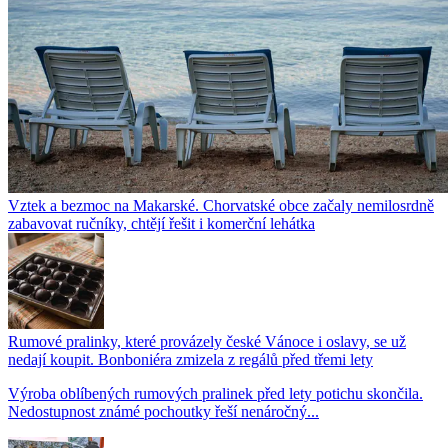
Vztek a bezmoc na Makarské. Chorvatské obce začaly nemilosrdně
zabavovat ručníky, chtějí řešit i komerční lehátka
Rumové pralinky, které provázely české Vánoce i oslavy, se už
nedají koupit. Bonboniéra zmizela z regálů před třemi lety
Výroba oblíbených rumových pralinek před lety potichu skončila.
Nedostupnost známé pochoutky řeší nenáročný...