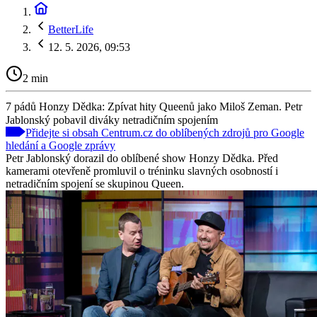
BetterLife
12. 5. 2026, 09:53
2 min
7 pádů Honzy Dědka: Zpívat hity Queenů jako Miloš Zeman. Petr
Jablonský pobavil diváky netradičním spojením
Přidejte si obsah Centrum.cz do oblíbených zdrojů pro Google
hledání a Google zprávy
Petr Jablonský dorazil do oblíbené show Honzy Dědka. Před
kamerami otevřeně promluvil o tréninku slavných osobností i
netradičním spojení se skupinou Queen.