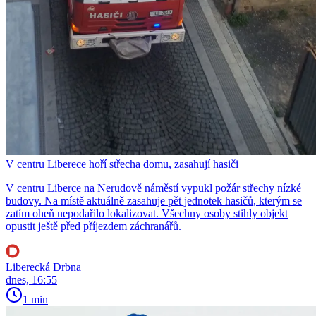
V centru Liberece hoří střecha domu, zasahují hasiči
V centru Liberce na Nerudově náměstí vypukl požár střechy nízké
budovy. Na místě aktuálně zasahuje pět jednotek hasičů, kterým se
zatím oheň nepodařilo lokalizovat. Všechny osoby stihly objekt
opustit ještě před příjezdem záchranářů.
Liberecká Drbna
dnes, 16:55
1 min