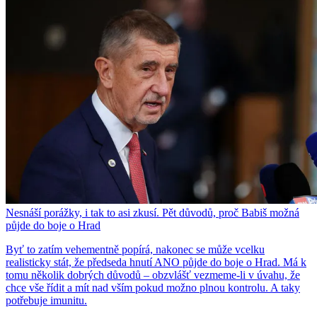
Nesnáší porážky, i tak to asi zkusí. Pět důvodů, proč Babiš možná
půjde do boje o Hrad
Byť to zatím vehementně popírá, nakonec se může vcelku
realisticky stát, že předseda hnutí ANO půjde do boje o Hrad. Má k
tomu několik dobrých důvodů – obzvlášť vezmeme-li v úvahu, že
chce vše řídit a mít nad vším pokud možno plnou kontrolu. A taky
potřebuje imunitu.