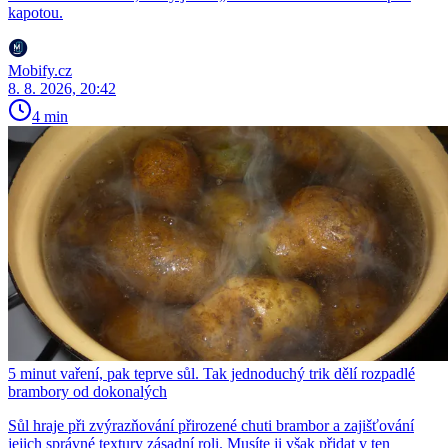
kapotou.
Mobify.cz
8. 8. 2026, 20:42
4 min
5 minut vaření, pak teprve sůl. Tak jednoduchý trik dělí rozpadlé
brambory od dokonalých
Sůl hraje při zvýrazňování přirozené chuti brambor a zajišťování
jejich správné textury zásadní roli. Musíte ji však přidat v ten