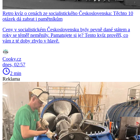
Retro kvíz o cenách ze socialistického Československa: Těchto 10
otázek dá zabrat i pamětníkům
Ceny v socialistickém Československu byly pevně dané státem a
roky se téměř neměnily. Pamatujete si je? Tento kvíz prověří, co
vám z té doby zbylo v hlavě.
Cooky.cz
dnes, 02:57
2 min
Reklama