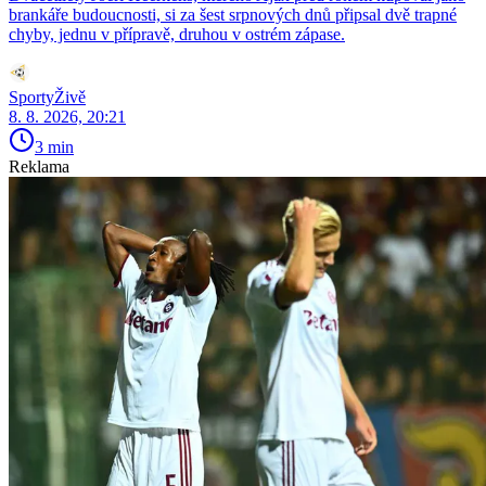
brankáře budoucnosti, si za šest srpnových dnů připsal dvě trapné
chyby, jednu v přípravě, druhou v ostrém zápase.
SportyŽivě
8. 8. 2026, 20:21
3 min
Reklama