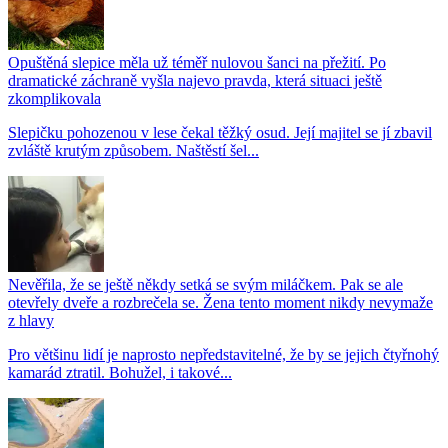
Opuštěná slepice měla už téměř nulovou šanci na přežití. Po
dramatické záchraně vyšla najevo pravda, která situaci ještě
zkomplikovala
Slepičku pohozenou v lese čekal těžký osud. Její majitel se jí zbavil
zvláště krutým způsobem. Naštěstí šel...
Nevěřila, že se ještě někdy setká se svým miláčkem. Pak se ale
otevřely dveře a rozbrečela se. Žena tento moment nikdy nevymaže
z hlavy
Pro většinu lidí je naprosto nepředstavitelné, že by se jejich čtyřnohý
kamarád ztratil. Bohužel, i takové...