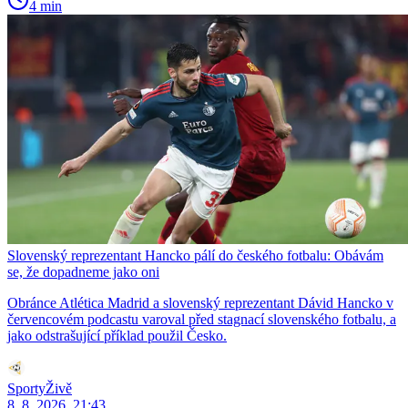
4 min
Slovenský reprezentant Hancko pálí do českého fotbalu: Obávám
se, že dopadneme jako oni
Obránce Atlética Madrid a slovenský reprezentant Dávid Hancko v
červencovém podcastu varoval před stagnací slovenského fotbalu, a
jako odstrašující příklad použil Česko.
SportyŽivě
8. 8. 2026, 21:43