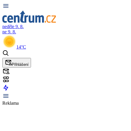
neděle 9. 8.
ne 9. 8.
14°C
Přihlášení
Reklama