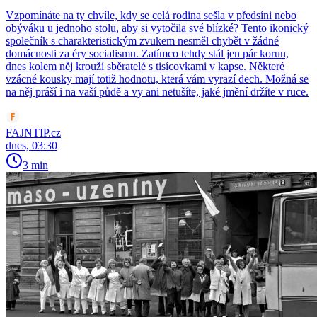
Vzpomínáte na ty chvíle, kdy se celá rodina sešla v předsíni nebo
obýváku u jednoho stolu, aby si vytočila své blízké? Tento ikonický
společník s charakteristickým zvukem nesměl chybět v žádné
domácnosti za éry socialismu. Zatímco tehdy stál jen pár korun,
dnes kolem něj krouží sběratelé s tisícovkami v kapse. Některé
vzácné kousky mají totiž hodnotu, která vám vyrazí dech. Možná se
na něj práší i na vaší půdě a vy ani netušíte, jaké jmění držíte v ruce.
FAJNTIP.cz
dnes, 03:30
3 min