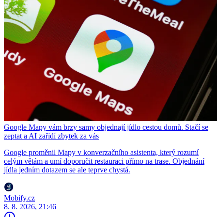
Google Mapy vám brzy samy objednají jídlo cestou domů. Stačí se
zeptat a AI zařídí zbytek za vás
Google proměnil Mapy v konverzačního asistenta, který rozumí
celým větám a umí doporučit restauraci přímo na trase. Objednání
jídla jedním dotazem se ale teprve chystá.
Mobify.cz
8. 8. 2026, 21:46