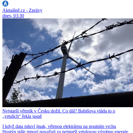
Aktuálně.cz - Zprávy
dnes, 03:30
Nejstarší větrník v Česku dožil. Co dál? Babišova vláda to o
„vrtulích“ řekla jasně
I když data mluví jinak, větrnou elektrárnu na poutním vrchu
Hostýn stále mnozí považují za nejstarší vrtulovou výrobnu energie