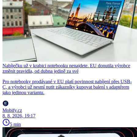
Nabíječku už v krabici notebooku nenajdete. EU donutila výrobce
změnit pravidla, od dubna jedině za své
Pro notebooky prodávané v EU platí povinnost nabíjení přes USB-
C, a výrobci už nesmí nutit zákazníky kupovat balení s adaptérem
jako jedinou variantu.
Mobify.cz
8. 8. 2026, 19:17
5 min