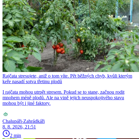
Rajčata stresujete, aniž o tom víte. Pět běžných chyb, kvůli kterým
keře nasadí sotva třetinu plodů
I rajčata mohou utrpět stresem. Pokud se to stane, začnou rodit
mnohem méně plodů. Ale na vině jejich neuspokojivého stavu
mohou být i jiné faktory.
Chalupáři-Zahrádkáři
8. 8. 2026, 21:51
2 min