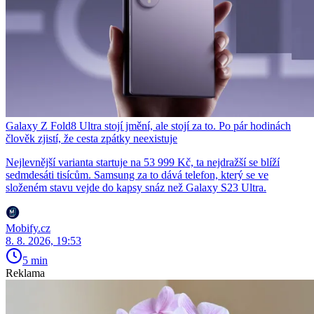
Galaxy Z Fold8 Ultra stojí jmění, ale stojí za to. Po pár hodinách
člověk zjistí, že cesta zpátky neexistuje
Nejlevnější varianta startuje na 53 999 Kč, ta nejdražší se blíží
sedmdesáti tisícům. Samsung za to dává telefon, který se ve
složeném stavu vejde do kapsy snáz než Galaxy S23 Ultra.
Mobify.cz
8. 8. 2026, 19:53
5 min
Reklama