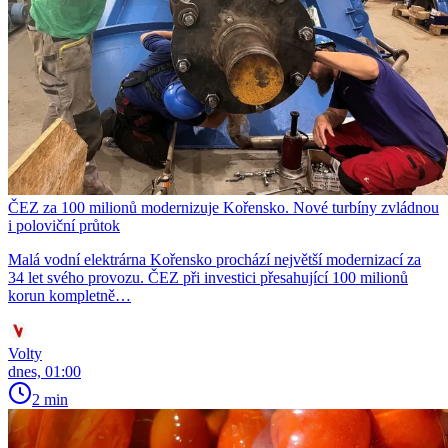
ČEZ za 100 milionů modernizuje Kořensko. Nové turbíny zvládnou
i poloviční průtok
Malá vodní elektrárna Kořensko prochází největší modernizací za
34 let svého provozu. ČEZ při investici přesahující 100 milionů
korun kompletně…
Volty
dnes, 01:00
2 min