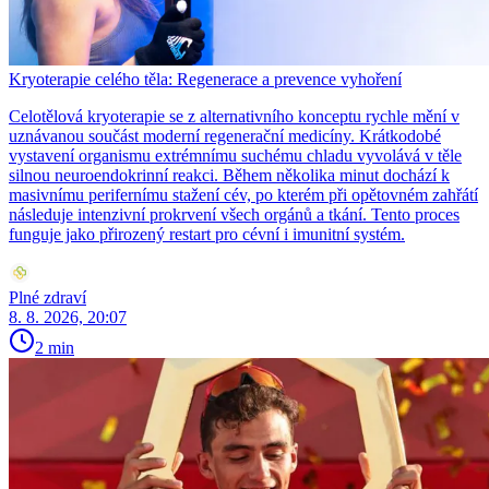
Kryoterapie celého těla: Regenerace a prevence vyhoření
Celotělová kryoterapie se z alternativního konceptu rychle mění v
uznávanou součást moderní regenerační medicíny. Krátkodobé
vystavení organismu extrémnímu suchému chladu vyvolává v těle
silnou neuroendokrinní reakci. Během několika minut dochází k
masivnímu perifernímu stažení cév, po kterém při opětovném zahřátí
následuje intenzivní prokrvení všech orgánů a tkání. Tento proces
funguje jako přirozený restart pro cévní i imunitní systém.
Plné zdraví
8. 8. 2026, 20:07
2 min