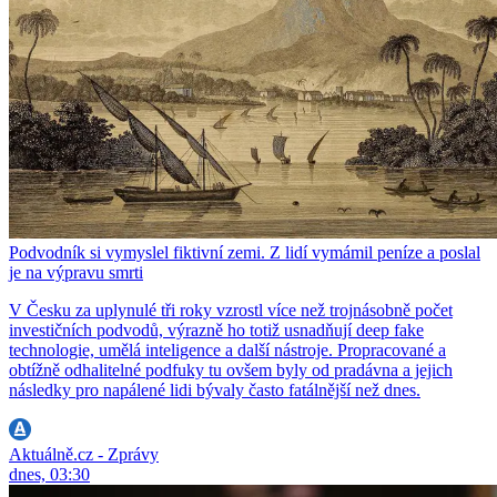
Podvodník si vymyslel fiktivní zemi. Z lidí vymámil peníze a poslal
je na výpravu smrti
V Česku za uplynulé tři roky vzrostl více než trojnásobně počet
investičních podvodů, výrazně ho totiž usnadňují deep fake
technologie, umělá inteligence a další nástroje. Propracované a
obtížně odhalitelné podfuky tu ovšem byly od pradávna a jejich
následky pro napálené lidi bývaly často fatálnější než dnes.
Aktuálně.cz - Zprávy
dnes, 03:30