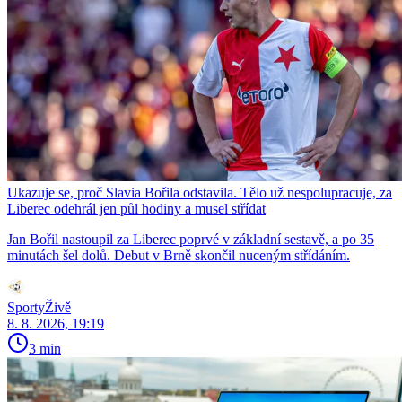
Ukazuje se, proč Slavia Bořila odstavila. Tělo už nespolupracuje, za
Liberec odehrál jen půl hodiny a musel střídat
Jan Bořil nastoupil za Liberec poprvé v základní sestavě, a po 35
minutách šel dolů. Debut v Brně skončil nuceným střídáním.
SportyŽivě
8. 8. 2026, 19:19
3 min