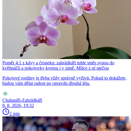
Poměr 4:1 z kávy a česneku: zahrádkáři tuhle směs sypou do
květináčů a pokojovky kvetou i v zimě. Mšice z ní utečou
Pokojové rostliny je třeba vždy správně vyživit. Pokud to dokážete,
budou vám dělat radost po opravdu dlouhá léta.
Chalupáři-Zahrádkáři
8. 8. 2026, 19:32
2 min