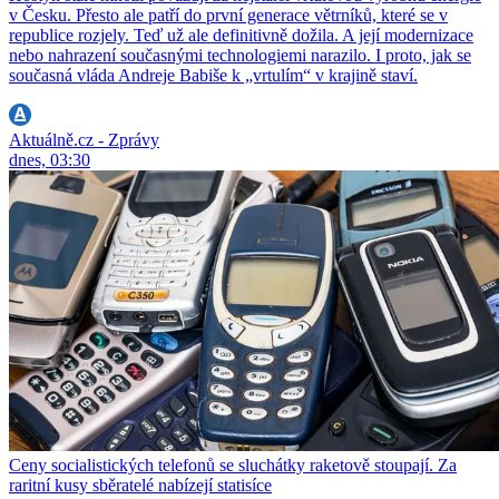
v Česku. Přesto ale patří do první generace větrníků, které se v
republice rozjely. Teď už ale definitivně dožila. A její modernizace
nebo nahrazení současnými technologiemi narazilo. I proto, jak se
současná vláda Andreje Babiše k „vrtulím“ v krajině staví.
Aktuálně.cz - Zprávy
dnes, 03:30
Ceny socialistických telefonů se sluchátky raketově stoupají. Za
raritní kusy sběratelé nabízejí statisíce