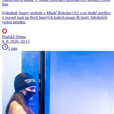
ligu
Fotbalisté Sparty prohráli v Mladé Boleslavi 0:2 a po druhé porážce
v sezoně mají po třech ligových kolech pouze tři body. Středočeši
vedou tabulku.
Pražská Drbna
8. 8. 2026, 20:15
1 min