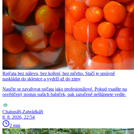
Rajčata bez nálevu, bez koření, bez ničeho. Stačí je správně
naskládat do sklenice a vydrží až do zimy
Naučte se zavařovat rajčata jako profesionálové. Pokud vsadíte na
osvědčený postup našich babiček, pak zaručeně nešlápnete vedle.
Chalupáři-Zahrádkáři
8. 8. 2026, 22:54
2 min