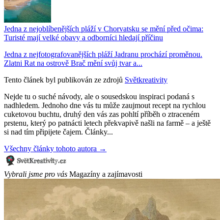
Jedna z nejoblíbenějších pláží v Chorvatsku se mění před očima:
Turisté mají velké obavy a odborníci hledají příčinu
Jedna z nejfotografovanějších pláží Jadranu prochází proměnou.
Zlatni Rat na ostrově Brač mění svůj tvar a...
Tento článek byl publikován ze zdrojů
Světkreativity
Nejde tu o suché návody, ale o sousedskou inspiraci podaná s
nadhledem. Jednoho dne vás tu může zaujmout recept na rychlou
cuketovou buchtu, druhý den vás zas pohltí příběh o ztraceném
prstenu, který po patnácti letech překvapivě našli na farmě – a ještě
si nad tím připijete čajem. Články...
Všechny články tohoto autora →
Vybrali jsme pro vás
Magazíny a zajímavosti