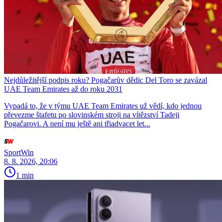
Nejdůležitější podpis roku? Pogačarův dědic Del Toro se zavázal
UAE Team Emirates až do roku 2031
Vypadá to, že v týmu UAE Team Emirates už vědí, kdo jednou
převezme štafetu po slovinském stroji na vítězství Tadeji
Pogačarovi. A není mu ještě ani třiadvacet let...
SportWin
8. 8. 2026, 20:06
1 min