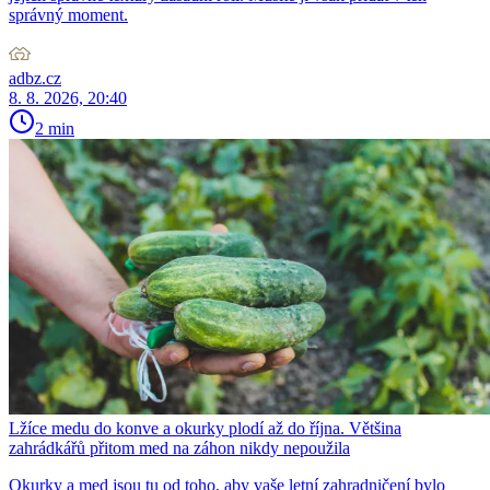
správný moment.
adbz.cz
8. 8. 2026, 20:40
2 min
Lžíce medu do konve a okurky plodí až do října. Většina
zahrádkářů přitom med na záhon nikdy nepoužila
Okurky a med jsou tu od toho, aby vaše letní zahradničení bylo