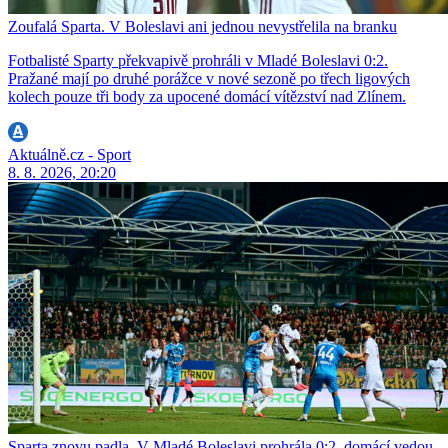
Zoufalá Sparta. V Boleslavi ani jednou nevystřelila na branku
Fotbalisté Sparty překvapivě prohráli v Mladé Boleslavi 0:2.
Pražané mají po druhé porážce v nové sezoně po třech ligových
kolech pouze tři body za upocené domácí vítězství nad Zlínem.
Aktuálně.cz - Sport
8. 8. 2026, 20:20
Sparta znovu padla. V Mladé Boleslavi prohrála 0:2, domácí vedou