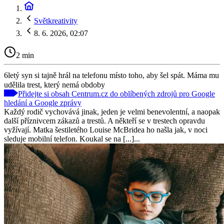
Světkreativity
8. 6. 2026, 02:07
2 min
6letý syn si tajně hrál na telefonu místo toho, aby šel spát. Máma mu
udělila trest, který nemá obdoby
Přidejte si obsah Centrum.cz do oblíbených zdrojů pro Google
hledání a Google zprávy
Každý rodič vychovává jinak, jeden je velmi benevolentní, a naopak
další příznivcem zákazů a trestů. A někteří se v trestech opravdu
vyžívají. Matka šestiletého Louise McBridea ho našla jak, v noci
sleduje mobilní telefon. Koukal se na [...]...