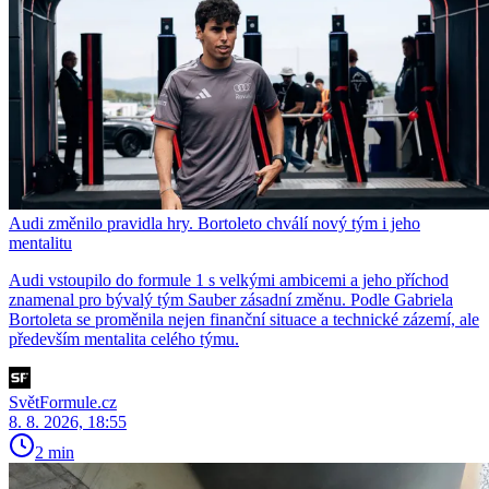
Audi změnilo pravidla hry. Bortoleto chválí nový tým i jeho
mentalitu
Audi vstoupilo do formule 1 s velkými ambicemi a jeho příchod
znamenal pro bývalý tým Sauber zásadní změnu. Podle Gabriela
Bortoleta se proměnila nejen finanční situace a technické zázemí, ale
především mentalita celého týmu.
SvětFormule.cz
8. 8. 2026, 18:55
2 min