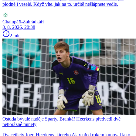
plodné i veselé. Když víte, jak na to, určitě nešlápnete vedle.
Chalupáři-Zahrádkáři
8. 8. 2026, 20:38
2 min
Ostuda bývalé naděje Sparty. Brankář Heerkens předvedl dvě
nehorázné minely
Dvacetiletý Joeri Heerkens, kterého Ajax před rokem kupoval jako