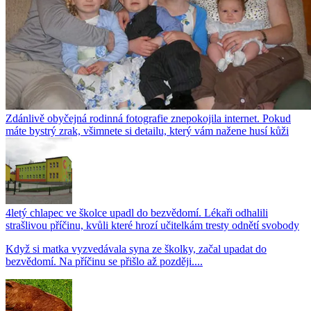
Zdánlivě obyčejná rodinná fotografie znepokojila internet. Pokud
máte bystrý zrak, všimnete si detailu, který vám nažene husí kůži
4letý chlapec ve školce upadl do bezvědomí. Lékaři odhalili
strašlivou příčinu, kvůli které hrozí učitelkám tresty odnětí svobody
Když si matka vyzvedávala syna ze školky, začal upadat do
bezvědomí. Na příčinu se přišlo až později....