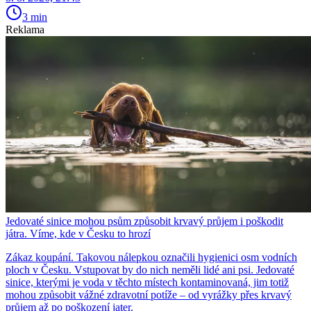
3 min
Reklama
Jedovaté sinice mohou psům způsobit krvavý průjem i poškodit
játra. Víme, kde v Česku to hrozí
Zákaz koupání. Takovou nálepkou označili hygienici osm vodních
ploch v Česku. Vstupovat by do nich neměli lidé ani psi. Jedovaté
sinice, kterými je voda v těchto místech kontaminovaná, jim totiž
mohou způsobit vážné zdravotní potíže – od vyrážky přes krvavý
průjem až po poškození jater.