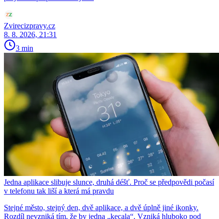
Zvirecizpravy.cz
8. 8. 2026, 21:31
3 min
Jedna aplikace slibuje slunce, druhá déšť. Proč se předpovědi počasí
v telefonu tak liší a která má pravdu
Stejné město, stejný den, dvě aplikace, a dvě úplně jiné ikonky.
Rozdíl nevzniká tím, že by jedna „kecala“. Vzniká hluboko pod