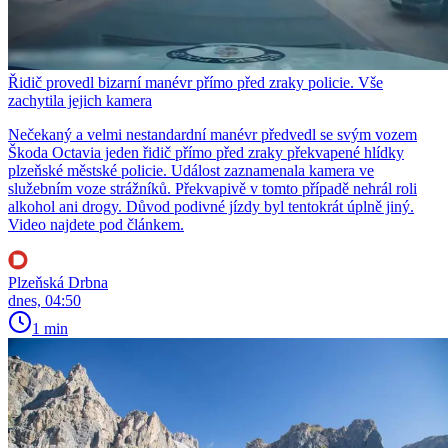
Řidič provedl bizarní manévr přímo před zraky policie. Vše
zachytila jejich kamera
Nečekaný a velmi nestandardní manévr předvedl se svým vozem
Škoda Octavia jeden řidič přímo před zraky překvapené hlídky
plzeňské městské policie. Událost zaznamenala kamera ve
služebním voze strážníků. Překvapivě v tomto případě nehrál roli
alkohol ani drogy. Důvod podivné jízdy byl tentokrát úplně jiný.
Video najdete pod článkem.
Plzeňská Drbna
dnes, 04:50
1 min