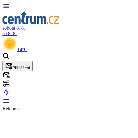
sobota 8. 8.
so 8. 8.
14°C
Přihlášení
Reklama