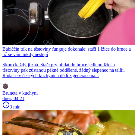
Babiččin trik na těstoviny funguje dokonale: stačí 1 lžíce do hrnce a
už se vám nikdy neslepí
Skoro každý ji zná. Stačí prý přidat do hrnce jedinou lžíci a
těstoviny pak zůstanou pěkně oddělené, žádný slepenec na talíři.
Rada se v českých kuchyních dědí z generace na...
Bruneta v kuchyni
dnes, 04:21
3 min