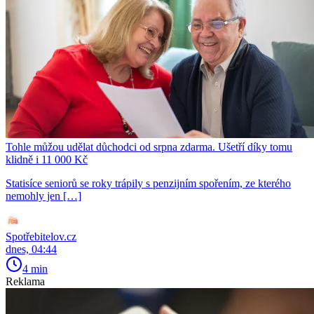
Tohle můžou udělat důchodci od srpna zdarma. Ušetří díky tomu
klidně i 11 000 Kč
Statisíce seniorů se roky trápily s penzijním spořením, ze kterého
nemohly jen […]
Spotřebitelov.cz
dnes, 04:44
4 min
Reklama