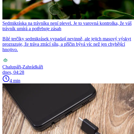
Sedmikráska na trávníku není plevel. Je to varovná kontrolka, že váš
trávník umírá a potřebuje zásah
Bílé terčíky sedmikrásek vypadají nevinně, ale jejich masový výskyt
prozrazuje, že tráva ztrácí sílu, a příčin bývá víc než jen chybějící
hnojivo.
Chalupáři-Zahrádkáři
dnes, 04:28
4 min