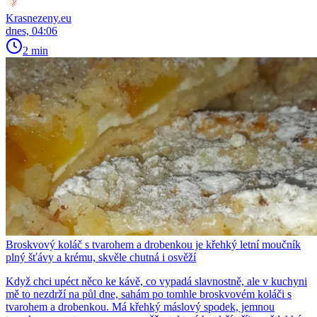
Krasnezeny.eu
dnes, 04:06
2 min
Broskvový koláč s tvarohem a drobenkou je křehký letní moučník
plný šťávy a krému, skvěle chutná i osvěží
Když chci upéct něco ke kávě, co vypadá slavnostně, ale v kuchyni
mě to nezdrží na půl dne, sahám po tomhle broskvovém koláči s
tvarohem a drobenkou. Má křehký máslový spodek, jemnou