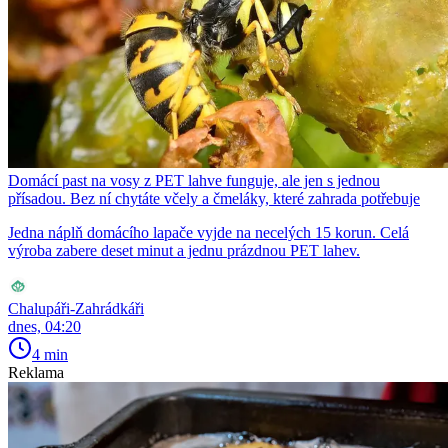
Domácí past na vosy z PET lahve funguje, ale jen s jednou
přísadou. Bez ní chytáte včely a čmeláky, které zahrada potřebuje
Jedna náplň domácího lapače vyjde na necelých 15 korun. Celá
výroba zabere deset minut a jednu prázdnou PET lahev.
Chalupáři-Zahrádkáři
dnes, 04:20
4 min
Reklama