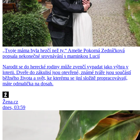
„Tvoje máma byla hezčí než ty.“ Amelie Pokorná Zedníčková
popsala nekonečné srovnávání s maminkou Lucií
Narodit se do herecké rodiny může zvenčí vypadat jako výhra v
loterii. Dveře do zákulisí jsou otevřené, známé tváře jsou součástí
běžného života a svět, ke kterému se jiní složitě propracovávají,
máte odmalička na dosah.
Žena.cz
dnes, 03:59