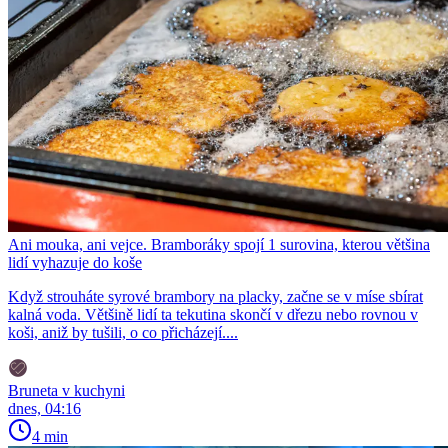
Ani mouka, ani vejce. Bramboráky spojí 1 surovina, kterou většina
lidí vyhazuje do koše
Když strouháte syrové brambory na placky, začne se v míse sbírat
kalná voda. Většině lidí ta tekutina skončí v dřezu nebo rovnou v
koši, aniž by tušili, o co přicházejí....
Bruneta v kuchyni
dnes, 04:16
4 min