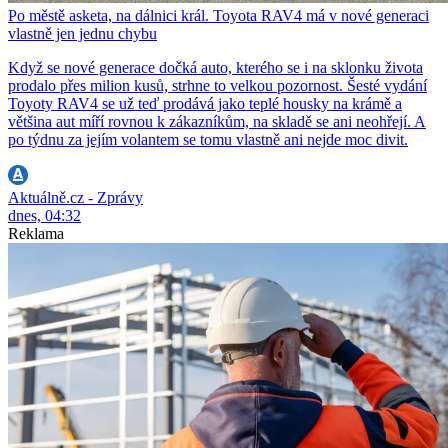
Po městě asketa, na dálnici král. Toyota RAV4 má v nové generaci
vlastně jen jednu chybu
Když se nové generace dočká auto, kterého se i na sklonku života
prodalo přes milion kusů, strhne to velkou pozornost. Šesté vydání
Toyoty RAV4 se už teď prodává jako teplé housky na krámě a
většina aut míří rovnou k zákazníkům, na skladě se ani neohřejí. A
po týdnu za jejím volantem se tomu vlastně ani nejde moc divit.
Aktuálně.cz - Zprávy
dnes, 04:32
Reklama