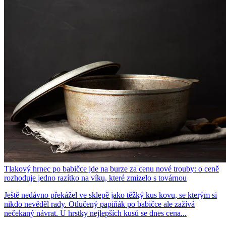
Tlakový hrnec po babičce jde na burze za cenu nové trouby: o ceně
rozhoduje jedno razítko na víku, které zmizelo s továrnou
Ještě nedávno překážel ve sklepě jako těžký kus kovu, se kterým si
nikdo nevěděl rady. Otlučený papiňák po babičce ale zažívá
nečekaný návrat. U hrstky nejlepších kusů se dnes cena...