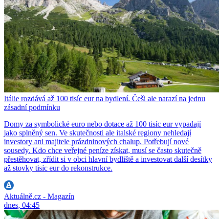
Itálie rozdává až 100 tisíc eur na bydlení. Češi ale narazí na jednu
zásadní podmínku
Domy za symbolické euro nebo dotace až 100 tisíc eur vypadají
jako splněný sen. Ve skutečnosti ale italské regiony nehledají
investory ani majitele prázdninových chalup. Potřebují nové
sousedy. Kdo chce veřejné peníze získat, musí se často skutečně
přestěhovat, zřídit si v obci hlavní bydliště a investovat další desítky
až stovky tisíc eur do rekonstrukce.
Aktuálně.cz - Magazín
dnes, 04:45