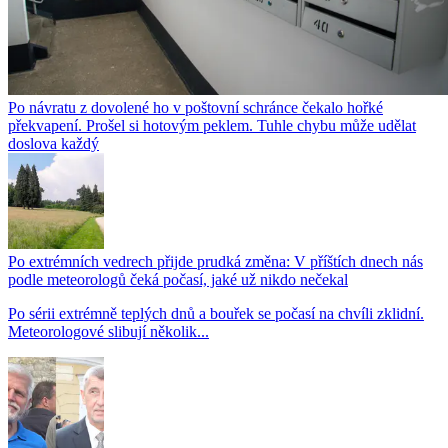
Po návratu z dovolené ho v poštovní schránce čekalo hořké
překvapení. Prošel si hotovým peklem. Tuhle chybu může udělat
doslova každý
Po extrémních vedrech přijde prudká změna: V příštích dnech nás
podle meteorologů čeká počasí, jaké už nikdo nečekal
Po sérii extrémně teplých dnů a bouřek se počasí na chvíli zklidní.
Meteorologové slibují několik...