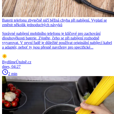
Baterii telefonu zbytečně ničí běžná chyba při nabíjení. Vyplatí se
změnit několik jednoduchých návyků
Správné nabíjení mobilního telefonu je klíčové pro zachování
dlouhověkosti baterie. Zjistěte, čeho se při nabíjení rozhodně
vyvarovat. V první řadě je důležité používat originální nabíjecí kabel
a adaptér, neboť ty jsou přesně navrženy pro specifické...
BydlímeÚtulně.cz
dnes, 04:27
2 min