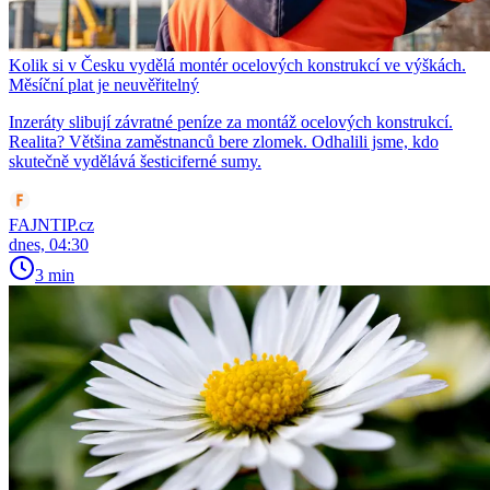
Kolik si v Česku vydělá montér ocelových konstrukcí ve výškách.
Měsíční plat je neuvěřitelný
Inzeráty slibují závratné peníze za montáž ocelových konstrukcí.
Realita? Většina zaměstnanců bere zlomek. Odhalili jsme, kdo
skutečně vydělává šesticiferné sumy.
FAJNTIP.cz
dnes, 04:30
3 min