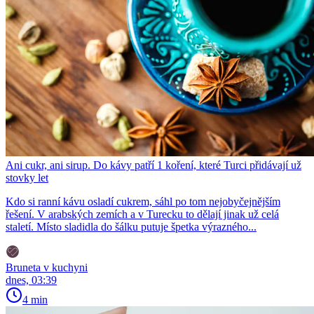
Ani cukr, ani sirup. Do kávy patří 1 koření, které Turci přidávají už
stovky let
Kdo si ranní kávu osladí cukrem, sáhl po tom nejobyčejnějším
řešení. V arabských zemích a v Turecku to dělají jinak už celá
staletí. Místo sladidla do šálku putuje špetka výrazného...
Bruneta v kuchyni
dnes, 03:39
4 min