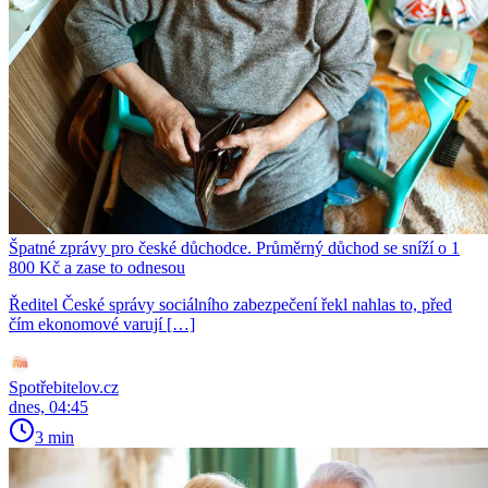
Špatné zprávy pro české důchodce. Průměrný důchod se sníží o 1
800 Kč a zase to odnesou
Ředitel České správy sociálního zabezpečení řekl nahlas to, před
čím ekonomové varují […]
Spotřebitelov.cz
dnes, 04:45
3 min