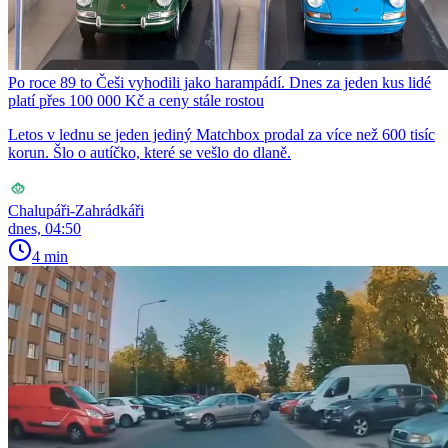
Po roce 89 to Češi vyhodili jako harampádí. Dnes za jeden kus lidé
platí přes 100 000 Kč a ceny stále rostou
Letos v lednu se jeden jediný Matchbox prodal za více než 600 tisíc
korun. Šlo o autíčko, které se vešlo do dlaně.
Chalupáři-Zahrádkáři
dnes, 04:50
4 min