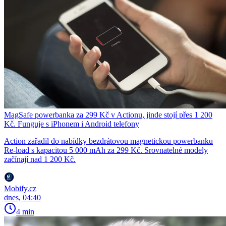
MagSafe powerbanka za 299 Kč v Actionu, jinde stojí přes 1 200
Kč. Funguje s iPhonem i Android telefony
Action zařadil do nabídky bezdrátovou magnetickou powerbanku
Re-load s kapacitou 5 000 mAh za 299 Kč. Srovnatelné modely
začínají nad 1 200 Kč.
Mobify.cz
dnes, 04:40
4 min