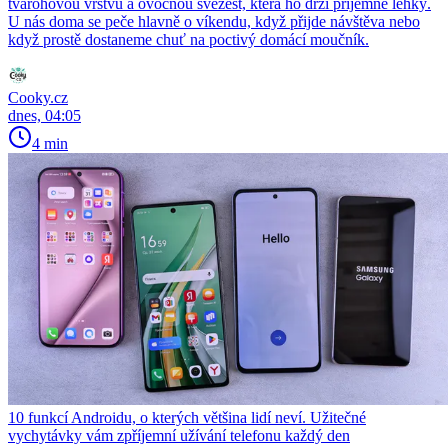
tvarohovou vrstvu a ovocnou svěžest, která ho drží příjemně lehký.
U nás doma se peče hlavně o víkendu, když přijde návštěva nebo
když prostě dostaneme chuť na poctivý domácí moučník.
Cooky.cz
dnes, 04:05
4 min
10 funkcí Androidu, o kterých většina lidí neví. Užitečné
vychytávky vám zpříjemní užívání telefonu každý den