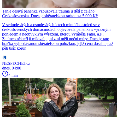
Tahle děsivá panenka vzbuzovala trauma u dětí z celého
Československa. Dnes je sběratelskou raritou za 5 000 Kč
V sedmdesátých a osmdesátých letech minulého století se v
československých domácnostech objevovala panenka s výrazným
pohledem a neobvyklým výrazem, kterou vyráběla Fatra, a.s..
Zatímco někteří ji milovali, jiní z ní měli noční můry. Dnes je tato
hračka vyhledávanou sběratelskou položkou, jejíž cena dosahuje až
pěti tisíc korun.
NESPECHEJ.cz
dnes, 04:00
4 min