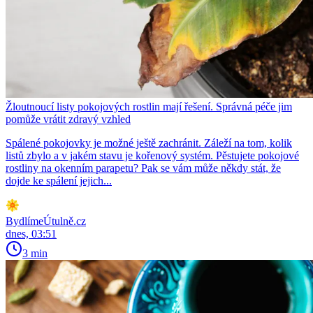
Žloutnoucí listy pokojových rostlin mají řešení. Správná péče jim
pomůže vrátit zdravý vzhled
Spálené pokojovky je možné ještě zachránit. Záleží na tom, kolik
listů zbylo a v jakém stavu je kořenový systém. Pěstujete pokojové
rostliny na okenním parapetu? Pak se vám může někdy stát, že
dojde ke spálení jejich...
BydlímeÚtulně.cz
dnes, 03:51
3 min