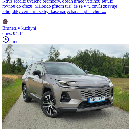
Když scedíte uvařené brambory, obsah hrnce většinou putuje
rovnou do dřezu. Málokdo přitom tuší, že se v tu chvíli zbavuje
toho, díky čemu může být kaše nadýchaná a plná chuti....
Bruneta v kuchyni
dnes, 04:37
3 min