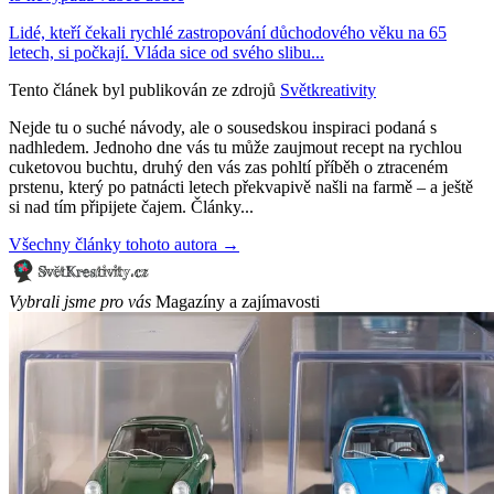
Lidé, kteří čekali rychlé zastropování důchodového věku na 65
letech, si počkají. Vláda sice od svého slibu...
Tento článek byl publikován ze zdrojů
Světkreativity
Nejde tu o suché návody, ale o sousedskou inspiraci podaná s
nadhledem. Jednoho dne vás tu může zaujmout recept na rychlou
cuketovou buchtu, druhý den vás zas pohltí příběh o ztraceném
prstenu, který po patnácti letech překvapivě našli na farmě – a ještě
si nad tím připijete čajem. Články...
Všechny články tohoto autora →
Vybrali jsme pro vás
Magazíny a zajímavosti