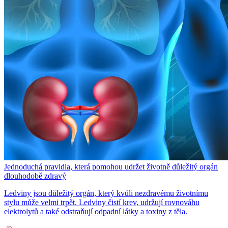
Jednoduchá pravidla, která pomohou udržet životně důležitý orgán
dlouhodobě zdravý
Ledviny jsou důležitý orgán, který kvůli nezdravému životnímu
stylu může velmi trpět. Ledviny čistí krev, udržují rovnováhu
elektrolytů a také odstraňují odpadní látky a toxiny z těla.