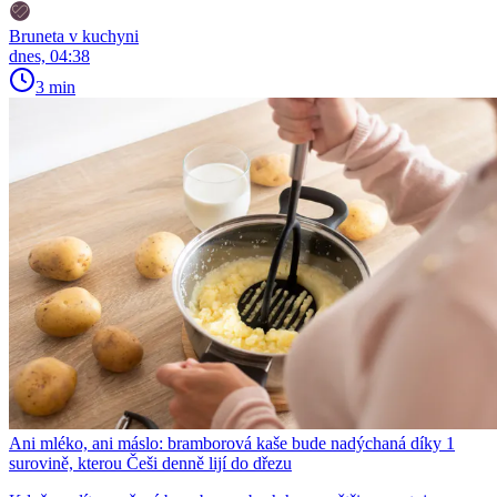
Bruneta v kuchyni
dnes, 04:38
3 min
Ani mléko, ani máslo: bramborová kaše bude nadýchaná díky 1
surovině, kterou Češi denně lijí do dřezu