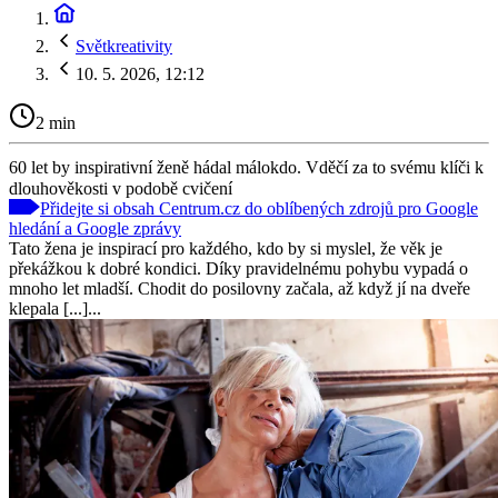
Světkreativity
10. 5. 2026, 12:12
2 min
60 let by inspirativní ženě hádal málokdo. Vděčí za to svému klíči k
dlouhověkosti v podobě cvičení
Přidejte si obsah Centrum.cz do oblíbených zdrojů pro Google
hledání a Google zprávy
Tato žena je inspirací pro každého, kdo by si myslel, že věk je
překážkou k dobré kondici. Díky pravidelnému pohybu vypadá o
mnoho let mladší. Chodit do posilovny začala, až když jí na dveře
klepala [...]...