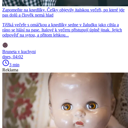
Zapomeňte na knedlíky. Češky objevily italskou večeři, po které jde
pas dolů a člověk nemá hlad
Těžká večeře s omáčkou a knedlíky sedne v žaludku jako cihla a
ráno se hlásí na pase. Italové k večeru přistupují úplně jinak. Jejich
odpověď na sytou, a přitom lehkou...
Bruneta v kuchyni
dnes, 04:02
3 min
Reklama