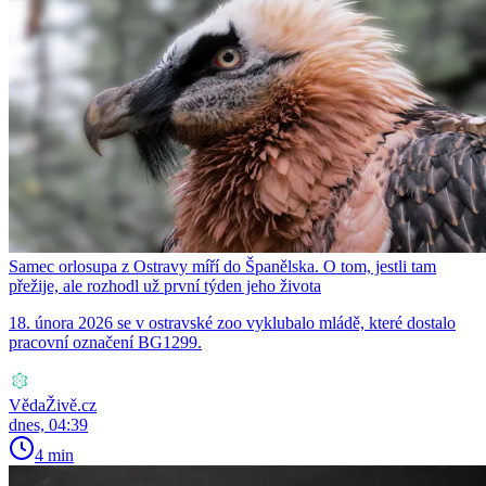
Samec orlosupa z Ostravy míří do Španělska. O tom, jestli tam
přežije, ale rozhodl už první týden jeho života
18. února 2026 se v ostravské zoo vyklubalo mládě, které dostalo
pracovní označení BG1299.
VědaŽivě.cz
dnes, 04:39
4 min