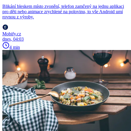
Blikání bleskem místo zvonění, telefon zamčený na jednu aplikaci
pro děti nebo animace zrychlené na polovinu, to vše Android umí
rovnou z výroby.
Mobify.cz
dnes, 04:03
4 min