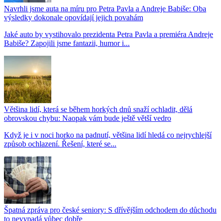
Navrhli jsme auta na míru pro Petra Pavla a Andreje Babiše: Oba
výsledky dokonale opovídají jejich povahám
Jaké auto by vystihovalo prezidenta Petra Pavla a premiéra Andreje
Babiše? Zapojili jsme fantazii, humor i...
Většina lidí, která se během horkých dnů snaží ochladit, dělá
obrovskou chybu: Naopak vám bude ještě větší vedro
Když je i v noci horko na padnutí, většina lidí hledá co nejrychlejší
způsob ochlazení. Řešení, které se...
Špatná zpráva pro české seniory: S dřívějším odchodem do důchodu
to nevypadá vůbec dobře