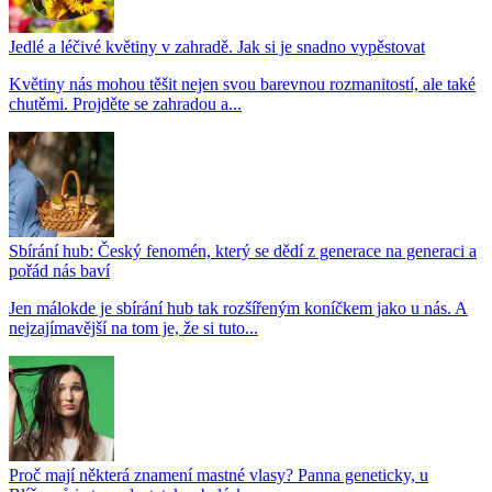
Jedlé a léčivé květiny v zahradě. Jak si je snadno vypěstovat
Květiny nás mohou těšit nejen svou barevnou rozmanitostí, ale také
chutěmi. Projděte se zahradou a...
Sbírání hub: Český fenomén, který se dědí z generace na generaci a
pořád nás baví
Jen málokde je sbírání hub tak rozšířeným koníčkem jako u nás. A
nejzajímavější na tom je, že si tuto...
Proč mají některá znamení mastné vlasy? Panna geneticky, u