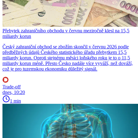
Přebytek zahraničního obchodu v červnu meziročně klesl na 15,5
miliardy korun
Český zahraniční obchod se zbožím skončil v červnu 2026 podle
předběžných údajů Českého statistického úřadu přebytkem 15,5
miliardy korun. Oproti stejnému měsíci loňského roku je to o 11,5
miliardy korun méně. Přesto Česko nadále více vyváží, než dováží,
což je pro tuzemskou ekonomiku důležitý signál.
Trade-off
dnes, 10:20
1 min