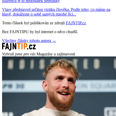
Blíženců je to nedostatek sebelásky
Vlasy představují určitou vizitku člověka. Podle toho, co máme na
hlavě, dokážeme o sobě samých mnohé říci...
Tento článek byl publikován ze zdrojů
FAJNTIP.cz
Bez FAJNTIPU by byl internet o něco chudší.
Všechny články tohoto autora →
Vybrali jsme pro vás
Magazíny a zajímavosti