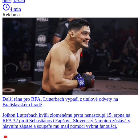
dnes, 09:56
4 min
Reklama
Další rána pro RFA. Lutterbach vypadl z titulové odvety na
Bratislavském hradě
Joilton Lutterbach kvůli zlomenému prstu nenastoupí 15. srpna na
RFA 32 proti Sebastiánovi Fapšovi. Slovenský šampion zůstává v
hlavním zápase a soupeře mu mají pomoci vybrat fanoušci.