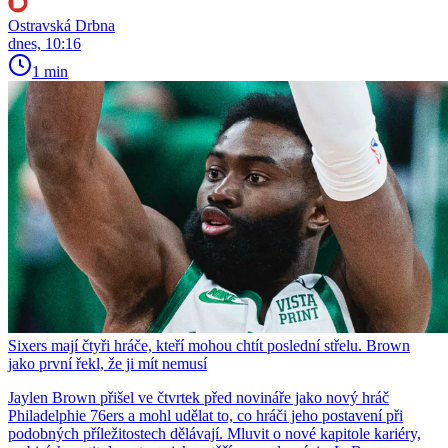
Ostravská Drbna
dnes, 10:16
1 min
Sixers mají čtyři hráče, kteří mohou chtít poslední střelu. Brown
jako první řekl, že ji mít nemusí
Jaylen Brown přišel ve čtvrtek před novináře jako nový hráč
Philadelphie 76ers a mohl udělat to, co hráči jeho postavení při
podobných příležitostech dělávají. Mluvit o nové kapitole kariéry,