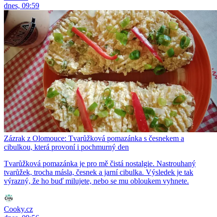
dnes, 09:59
Zázrak z Olomouce: Tvarůžková pomazánka s česnekem a
cibulkou, která provoní i pochmurný den
Tvarůžková pomazánka je pro mě čistá nostalgie. Nastrouhaný
tvarůžek, trocha másla, česnek a jarní cibulka. Výsledek je tak
výrazný, že ho buď milujete, nebo se mu obloukem vyhnete.
Cooky.cz