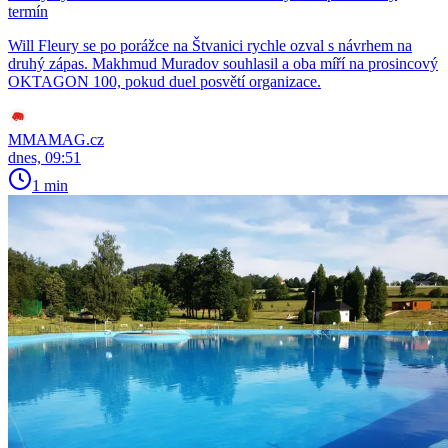
termín
Will Fleury se po porážce na Štvanici rychle ozval s návrhem na
druhý zápas. Makhmud Muradov souhlasil a oba míří na prosincový
OKTAGON 100, pokud duel posvětí organizace.
MMAMAG.cz
dnes, 09:51
1 min