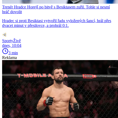
Trenér Hradce Horejš po bitvě s Besiktasem zuřil. Tohle si nesmí
hráč dovolit
Hradec si proti Besiktasi vytvořil řadu vyložených šancí, hrál přes
dvacet minut v přesilovce, a prohrál 0:1.
SportyŽivě
dnes, 10:04
3 min
Reklama