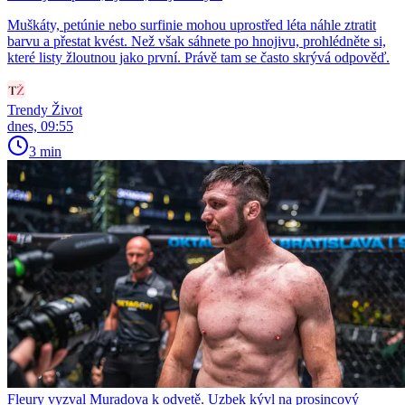
Muškáty, petúnie nebo surfinie mohou uprostřed léta náhle ztratit
barvu a přestat kvést. Než však sáhnete po hnojivu, prohlédněte si,
které listy žloutnou jako první. Právě tam se často skrývá odpověď.
Trendy Život
dnes, 09:55
3 min
Fleury vyzval Muradova k odvetě. Uzbek kývl na prosincový