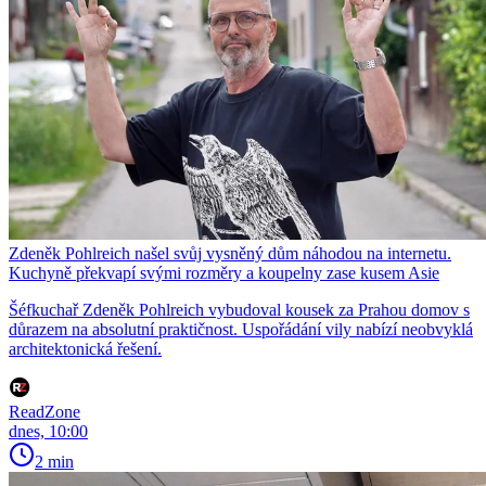
Zdeněk Pohlreich našel svůj vysněný dům náhodou na internetu.
Kuchyně překvapí svými rozměry a koupelny zase kusem Asie
Šéfkuchař Zdeněk Pohlreich vybudoval kousek za Prahou domov s
důrazem na absolutní praktičnost. Uspořádání vily nabízí neobvyklá
architektonická řešení.
ReadZone
dnes, 10:00
2 min