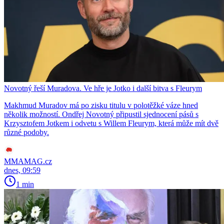
Novotný řeší Muradova. Ve hře je Jotko i další bitva s Fleurym
Makhmud Muradov má po zisku titulu v polotěžké váze hned
několik možností. Ondřej Novotný připustil sjednocení pásů s
Krzysztofem Jotkem i odvetu s Willem Fleurym, která může mít dvě
různé podoby.
MMAMAG.cz
dnes, 09:59
1 min