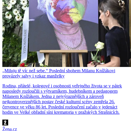
„Miluju tě víc než sebe.“ Poslední sbohem Milanu Knížákovi
provázely salvy i vzkaz manželky
Rodina, přátelé, kolegové i osobnosti veřejného života se v pátek
naposledy rozloučili s výtvarníkem, hudebníkem a pedagogem
Milanem Knížákem. Jedna z nejvýraznějších a zároveň
nejkontroverznějších postav české kulturní scény zemřela 26.
července ve věku 86 let. Poslední rozloučení začalo v jedenáct
hodin ve Velké obřadní síni krematoria v pražských Strašnicích.
Žena.cz