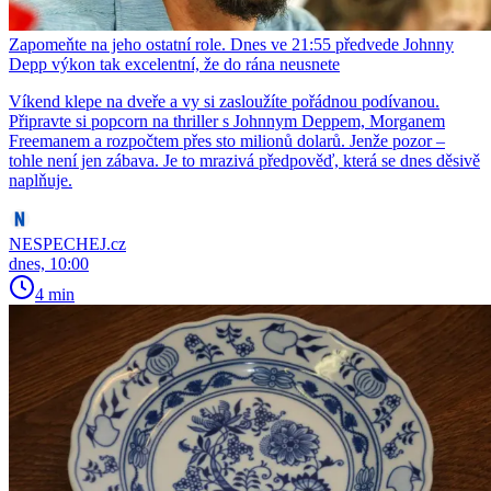
Zapomeňte na jeho ostatní role. Dnes ve 21:55 předvede Johnny
Depp výkon tak excelentní, že do rána neusnete
Víkend klepe na dveře a vy si zasloužíte pořádnou podívanou.
Připravte si popcorn na thriller s Johnnym Deppem, Morganem
Freemanem a rozpočtem přes sto milionů dolarů. Jenže pozor –
tohle není jen zábava. Je to mrazivá předpověď, která se dnes děsivě
naplňuje.
NESPECHEJ.cz
dnes, 10:00
4 min