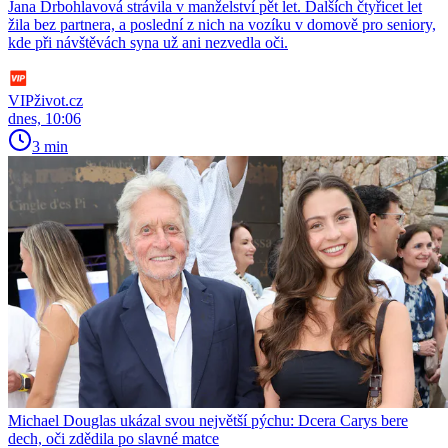
Jana Drbohlavová strávila v manželství pět let. Dalších čtyřicet let
žila bez partnera, a poslední z nich na vozíku v domově pro seniory,
kde při návštěvách syna už ani nezvedla oči.
VIPživot.cz
dnes, 10:06
3 min
Michael Douglas ukázal svou největší pýchu: Dcera Carys bere
dech, oči zdědila po slavné matce