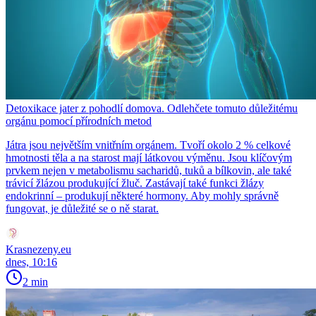
Detoxikace jater z pohodlí domova. Odlehčete tomuto důležitému
orgánu pomocí přírodních metod
Játra jsou největším vnitřním orgánem. Tvoří okolo 2 % celkové
hmotnosti těla a na starost mají látkovou výměnu. Jsou klíčovým
prvkem nejen v metabolismu sacharidů, tuků a bílkovin, ale také
trávicí žlázou produkující žluč. Zastávají také funkci žlázy
endokrinní – produkují některé hormony. Aby mohly správně
fungovat, je důležité se o ně starat.
Krasnezeny.eu
dnes, 10:16
2 min