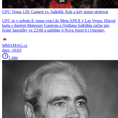
UFC Vegas 120: Gamrot vs. Salkilld. Kde a kdy turnaj sledovat
UFC se v sobotu 8. srpna vrací do Meta APEX v Las Vegas. Hlavní
karta s duelem Mateusze Gamrota a Quillana Salkillda začne pro
české fanoušky ve 23:00 a nabídne ji Nova Sport 6 i Oneplay.
MMAMAG.cz
dnes, 10:03
1 min