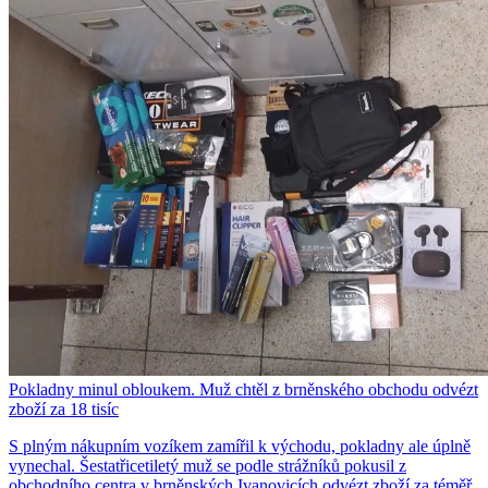
Pokladny minul obloukem. Muž chtěl z brněnského obchodu odvézt
zboží za 18 tisíc
S plným nákupním vozíkem zamířil k východu, pokladny ale úplně
vynechal. Šestatřicetiletý muž se podle strážníků pokusil z
obchodního centra v brněnských Ivanovicích odvézt zboží za téměř