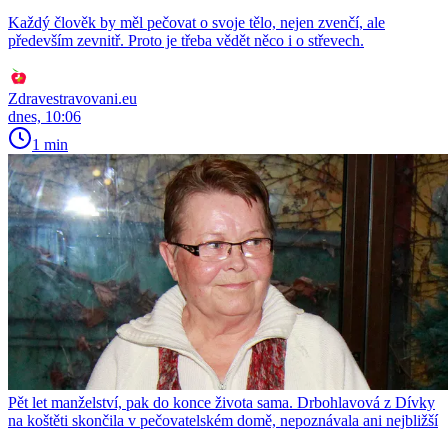
Každý člověk by měl pečovat o svoje tělo, nejen zvenčí, ale
především zevnitř. Proto je třeba vědět něco i o střevech.
Zdravestravovani.eu
dnes, 10:06
1 min
Pět let manželství, pak do konce života sama. Drbohlavová z Dívky
na koštěti skončila v pečovatelském domě, nepoznávala ani nejbližší