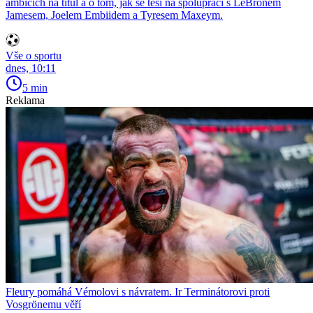
ambicích na titul a o tom, jak se těší na spolupráci s LeBronem
Jamesem, Joelem Embiidem a Tyresem Maxeym.
Vše o sportu
dnes, 10:11
5 min
Reklama
Fleury pomáhá Vémolovi s návratem. Ir Terminátorovi proti
Vosgrönemu věří