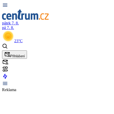
pátek 7. 8.
pá 7. 8.
23°C
Přihlášení
Reklama