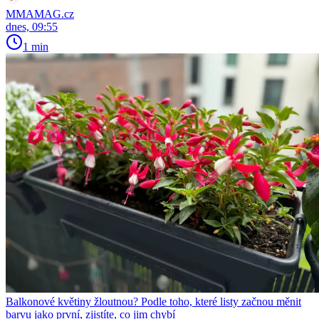
MMAMAG.cz
dnes, 09:55
1 min
Balkonové květiny žloutnou? Podle toho, které listy začnou měnit
barvu jako první, zjistíte, co jim chybí