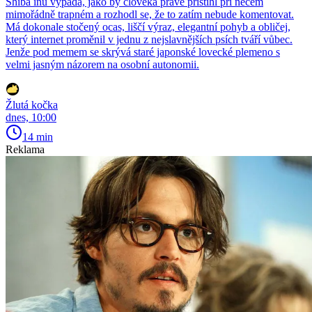
Shiba inu vypadá, jako by člověka právě přistihl při něčem
mimořádně trapném a rozhodl se, že to zatím nebude komentovat.
Má dokonale stočený ocas, liščí výraz, elegantní pohyb a obličej,
který internet proměnil v jednu z nejslavnějších psích tváří vůbec.
Jenže pod memem se skrývá staré japonské lovecké plemeno s
velmi jasným názorem na osobní autonomii.
Žlutá kočka
dnes, 10:00
14 min
Reklama