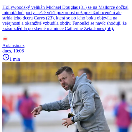
Hollywoodský velikán Michael Douglas (81) se na Mallorce dočkal
mimořádné pocty. Ještě větší pozornost než prestižní ocenění ale
strhla jeho dcera Carys (23), která se po jeho boku objevila na
veřejnosti a okamžitě vzbudila obdiv. Fanoušci se navíc shodují, že
krásu zdědila po slavné mamince Catherine Zeta-Jones (56).
Aplausin.cz
dnes, 10:06
1 min