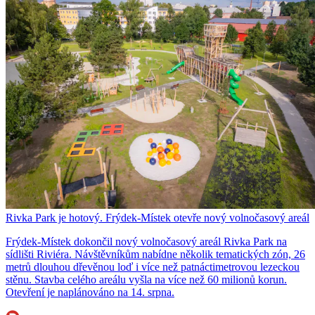
Rivka Park je hotový. Frýdek-Místek otevře nový volnočasový areál
Frýdek-Místek dokončil nový volnočasový areál Rivka Park na
sídlišti Riviéra. Návštěvníkům nabídne několik tematických zón, 26
metrů dlouhou dřevěnou loď i více než patnáctimetrovou lezeckou
stěnu. Stavba celého areálu vyšla na více než 60 milionů korun.
Otevření je naplánováno na 14. srpna.