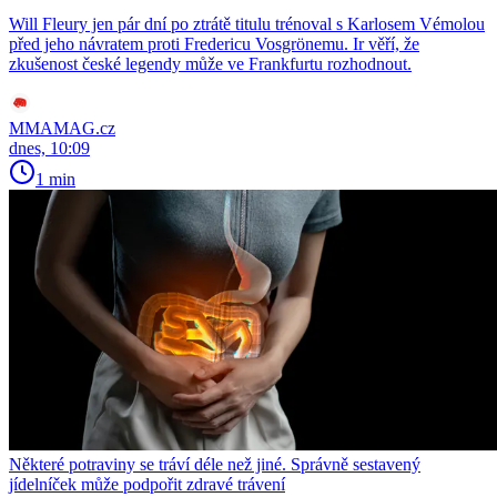
Will Fleury jen pár dní po ztrátě titulu trénoval s Karlosem Vémolou
před jeho návratem proti Fredericu Vosgrönemu. Ir věří, že
zkušenost české legendy může ve Frankfurtu rozhodnout.
MMAMAG.cz
dnes, 10:09
1 min
Některé potraviny se tráví déle než jiné. Správně sestavený
jídelníček může podpořit zdravé trávení