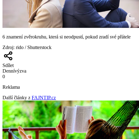
6 znamení zvěrokruhu, která si neodpustí, pokud zradí své přátele
Zdroj
:
rido / Shutterstock
Sdílet
Denní
výzva
0
Reklama
Další články z
FAJNTIP.cz