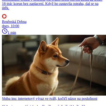
18 tisíc korun bez zaplacení. Když ho zastavila ostraha, dal se na
útěk.
Brněnská Drbna
dnes, 10:00
1 min
Shiba inu: internetový výraz ve tváři, kočičí názor na poslušnost