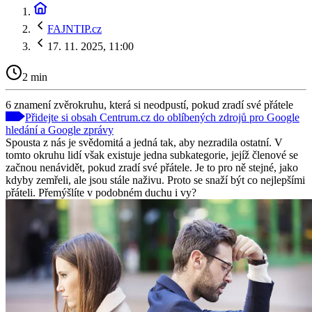
FAJNTIP.cz
17. 11. 2025, 11:00
2 min
6 znamení zvěrokruhu, která si neodpustí, pokud zradí své přátele
Přidejte si obsah Centrum.cz do oblíbených zdrojů pro Google
hledání a Google zprávy
Spousta z nás je svědomitá a jedná tak, aby nezradila ostatní. V
tomto okruhu lidí však existuje jedna subkategorie, jejíž členové se
začnou nenávidět, pokud zradí své přátele. Je to pro ně stejné, jako
kdyby zemřeli, ale jsou stále naživu. Proto se snaží být co nejlepšími
přáteli. Přemýšlíte v podobném duchu i vy?