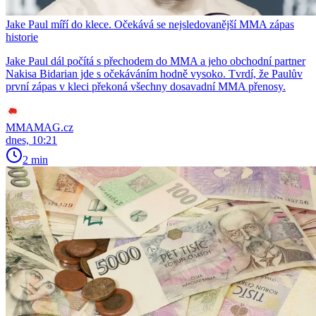
Jake Paul míří do klece. Očekává se nejsledovanější MMA zápas
historie
Jake Paul dál počítá s přechodem do MMA a jeho obchodní partner
Nakisa Bidarian jde s očekáváním hodně vysoko. Tvrdí, že Paulův
první zápas v kleci překoná všechny dosavadní MMA přenosy.
MMAMAG.cz
dnes, 10:21
2 min