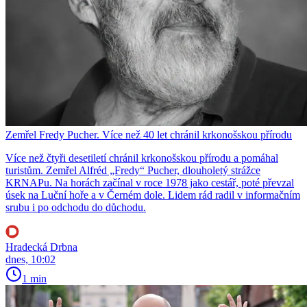
Zemřel Fredy Pucher. Více než 40 let chránil krkonošskou přírodu
Více než čtyři desetiletí chránil krkonošskou přírodu a pomáhal
turistům. Zemřel Alfréd „Fredy“ Pucher, dlouholetý strážce
KRNAPu. Na horách začínal v roce 1978 jako cestář, poté převzal
úsek na Luční hoře a v Černém dole. Lidem rád radil v informačním
srubu i po odchodu do důchodu.
Hradecká Drbna
dnes, 10:02
1 min