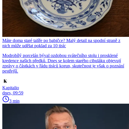
Máte doma staré talíře po babičce? Malý detail na spodní straně z
nich může udělat poklad za 10 tisíc
Modrobílý porcelán býval ozdobou svátečního stolu i prosklené
kredence našich předků. Dnes se kolem starého cibuláku objevují
zprávy o částkách v řádu tisíců korun, skutečnost je však o poznání
pestřejší.
Kapitalio
dnes, 09:59
3 min