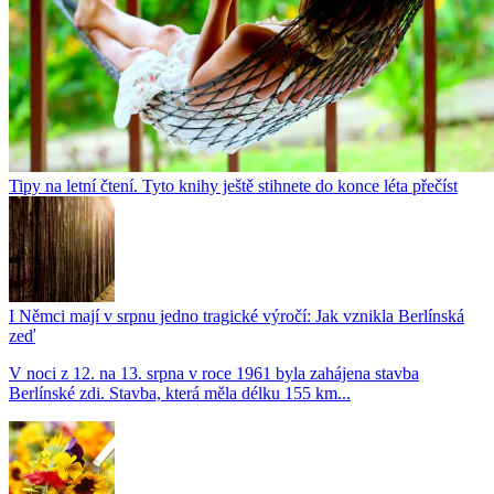
Tipy na letní čtení. Tyto knihy ještě stihnete do konce léta přečíst
I Němci mají v srpnu jedno tragické výročí: Jak vznikla Berlínská
zeď
V noci z 12. na 13. srpna v roce 1961 byla zahájena stavba
Berlínské zdi. Stavba, která měla délku 155 km...