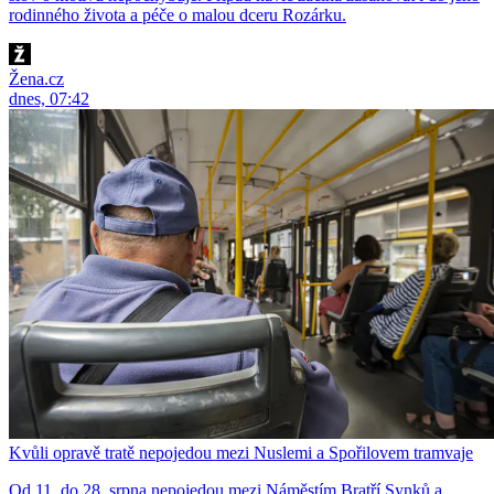
rodinného života a péče o malou dceru Rozárku.
Žena.cz
dnes, 07:42
Kvůli opravě tratě nepojedou mezi Nuslemi a Spořilovem tramvaje
Od 11. do 28. srpna nepojedou mezi Náměstím Bratří Synků a