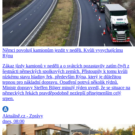
Němci povolují kamionům jezdit v neděli. Kvůli vysychajícímu
Rýnu
Zákaz jízdy kamionů v neděli a o svátcích pozastavily zatím čtyři z
šestnácti německých spolkových zemích. Přistoupily k tomu kvůli
nízkému stavu hladiny řek, především Rýna, který je důležitou
tepnou pro nákladní dopravu. Opatření potrvá několik týdnů.
Ministr dopravy Steffen Bilger minulý týden uvedl, že se situace na
německých řekách pravděpodobně nezlepší přinejmenším celý
srpen.
Aktuálně.cz - Zprávy
dnes, 08:00