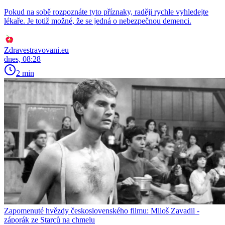
Pokud na sobě rozpoznáte tyto příznaky, raději rychle vyhledejte
lékaře. Je totiž možné, že se jedná o nebezpečnou demenci.
Zdravestravovani.eu
dnes, 08:28
2 min
Zapomenuté hvězdy československého filmu: Miloš Zavadil -
záporák ze Starců na chmelu