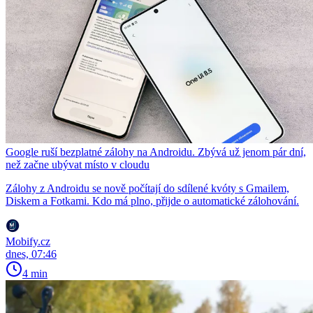
Google ruší bezplatné zálohy na Androidu. Zbývá už jenom pár dní,
než začne ubývat místo v cloudu
Zálohy z Androidu se nově počítají do sdílené kvóty s Gmailem,
Diskem a Fotkami. Kdo má plno, přijde o automatické zálohování.
Mobify.cz
dnes, 07:46
4 min