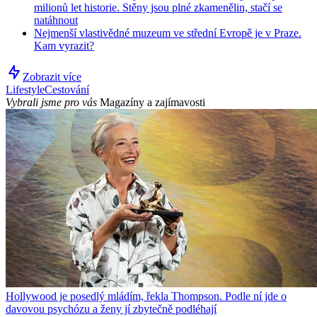
milionů let historie. Stěny jsou plné zkamenělin, stačí se
natáhnout
Nejmenší vlastivědné muzeum ve střední Evropě je v Praze.
Kam vyrazit?
Zobrazit více
Lifestyle
Cestování
Vybrali jsme pro vás
Magazíny a zajímavosti
Hollywood je posedlý mládím, řekla Thompson. Podle ní jde o
davovou psychózu a ženy jí zbytečně podléhají