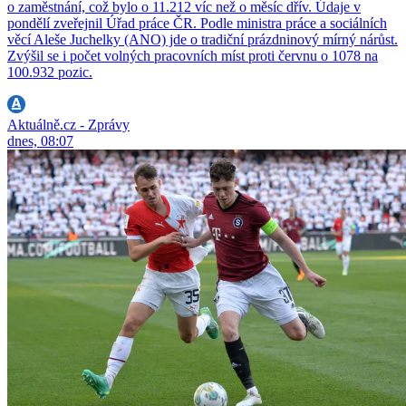
o zaměstnání, což bylo o 11.212 víc než o měsíc dřív. Údaje v
pondělí zveřejnil Úřad práce ČR. Podle ministra práce a sociálních
věcí Aleše Juchelky (ANO) jde o tradiční prázdninový mírný nárůst.
Zvýšil se i počet volných pracovních míst proti červnu o 1078 na
100.932 pozic.
Aktuálně.cz - Zprávy
dnes, 08:07