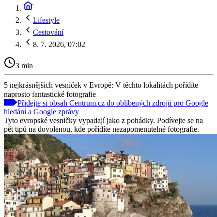
Lifestyle
Cestování
8. 7. 2026, 07:02
3 min
5 nejkrásnějších vesniček v Evropě: V těchto lokalitách pořídíte
naprosto fantastické fotografie
Přidejte si obsah Centrum.cz do oblíbených zdrojů pro Google
hledání a Google zprávy
Tyto evropské vesničky vypadají jako z pohádky. Podívejte se na
pět tipů na dovolenou, kde pořídíte nezapomenutelné fotografie.