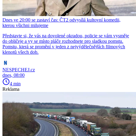
Dnes ve 20:00 se zastaví čas: ČT2 odvysílá kultovní komedii,
kterou všichni milujeme
Představte si, že vás na dovolené okradou, policie se vám vysměje
do obličeje a vy se místo pláče rozhodnete pro sladkou pomstu.
Pomstu, která se promění v jeden z nejvýdělečnějších filmových
klenotů všech dob.
NESPECHEJ.cz
dnes, 08:00
4 min
Reklama