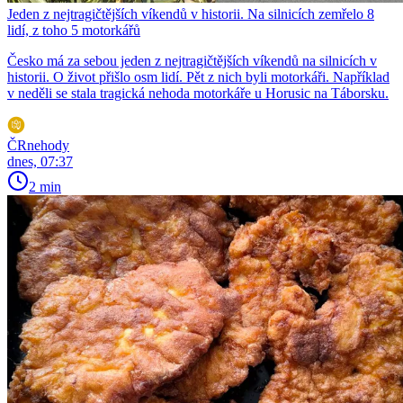
Jeden z nejtragičtějších víkendů v historii. Na silnicích zemřelo 8
lidí, z toho 5 motorkářů
Česko má za sebou jeden z nejtragičtějších víkendů na silnicích v
historii. O život přišlo osm lidí. Pět z nich byli motorkáři. Například
v neděli se stala tragická nehoda motorkáře u Horusic na Táborsku.
ČRnehody
dnes, 07:37
2 min