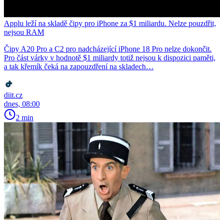
Applu leží na skladě čipy pro iPhone za $1 miliardu. Nelze pouzdřit,
nejsou RAM
Čipy A20 Pro a C2 pro nadcházející iPhone 18 Pro nelze dokončit.
Pro část várky v hodnotě $1 miliardy totiž nejsou k dispozici paměti,
a tak křemík čeká na zapouzdření na skladech…
diit.cz
dnes, 08:00
2 min