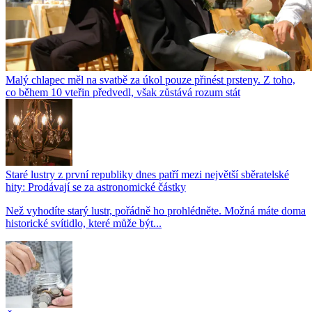
Malý chlapec měl na svatbě za úkol pouze přinést prsteny. Z toho,
co během 10 vteřin předvedl, však zůstává rozum stát
Staré lustry z první republiky dnes patří mezi největší sběratelské
hity: Prodávají se za astronomické částky
Než vyhodíte starý lustr, pořádně ho prohlédněte. Možná máte doma
historické svítidlo, které může být...