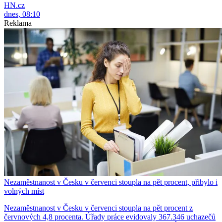
HN.cz
dnes, 08:10
Reklama
Nezaměstnanost v Česku v červenci stoupla na pět procent, přibylo i
volných míst
Nezaměstnanost v Česku v červenci stoupla na pět procent z
červnových 4,8 procenta. Úřady práce evidovaly 367.346 uchazečů