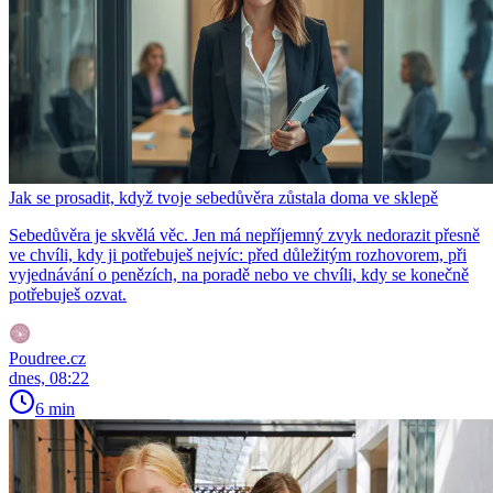
Jak se prosadit, když tvoje sebedůvěra zůstala doma ve sklepě
Sebedůvěra je skvělá věc. Jen má nepříjemný zvyk nedorazit přesně
ve chvíli, kdy ji potřebuješ nejvíc: před důležitým rozhovorem, při
vyjednávání o penězích, na poradě nebo ve chvíli, kdy se konečně
potřebuješ ozvat.
Poudree.cz
dnes, 08:22
6 min