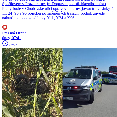
Spořilovem v Praze tramvaje. Dopravní podnik hlavního města
Prahy bude v Chodovské ulici opravovat tramvajovou trať. Linky 4,
11, 24, 95 a 96 pojedou po změněných trasách, podnik zavede
náhradní autobusové linky X11, X24 a X96.
Pražská Drbna
dnes, 07:41
2 min