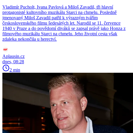
Vladimír Pucholt, Ivana Pavlová a Miloš Zavadil, tři hlavní
protagonisté kultovního muzikálu Starci na chmelu. Posledně
jmenovaný Miloš Zavadil patřil k výrazným tvářím
československého filmu šedesátých let. Narodil se 11. července
1940 v Praze a do povědomí diváků se zapsal právě jako Honza z
filmového muzikálu Starci na chmelu. Jeho životní cesta však
zdaleka nekončila u herectví.
Aplausin.cz
dnes, 08:28
2 min