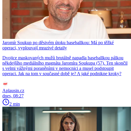
Jaromír Soukup po děsivém útoku baseballkou: Má po těžké
operaci, vyplouvají mrazivé detaily
Dvojice maskovaných mužů brutálně napadla baseballkou pálkou
někdejšího mediálního magnáta Jaromíra Soukupa (57). Ten skončil
s velmi vážnými poraněními v nemocnici a musel podstoupit
operaci. Jak na tom v současné době je? A jaké podnikne kroky?
Aplausin.cz
dnes, 08:27
2 min