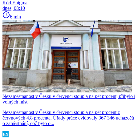
Kód Enigma
dnes, 08:10
6 min
Nezaměstnanost v Česku v červenci stoupla na pět procent, přibylo i
volných míst
Nezaměstnanost v Česku v červenci stoupla na pět procent z
červnových 4,8 procenta. Úřady práce evidovaly 367 346 uchazečů
o zaměstnání, což bylo o...