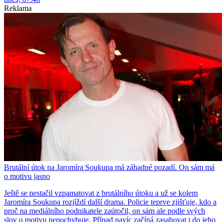
Reklama
Brutální útok na Jaromíra Soukupa má záhadné pozadí. On sám má
o motivu jasno
Ještě se nestačil vzpamatovat z brutálního útoku a už se kolem
Jaromíra Soukupa rozjíždí další drama. Policie teprve zjišťuje, kdo a
proč na mediálního podnikatele zaútočil, on sám ale podle svých
slov o motivu nepochybuje. Případ navíc začíná zasahovat i do jeho