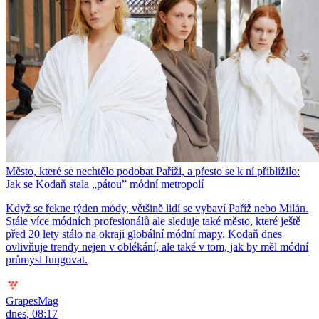
Město, které se nechtělo podobat Paříži, a přesto se k ní přiblížilo:
Jak se Kodaň stala „pátou” módní metropolí
Když se řekne týden módy, většině lidí se vybaví Paříž nebo Milán.
Stále více módních profesionálů ale sleduje také město, které ještě
před 20 lety stálo na okraji globální módní mapy. Kodaň dnes
ovlivňuje trendy nejen v oblékání, ale také v tom, jak by měl módní
průmysl fungovat.
GrapesMag
dnes, 08:17