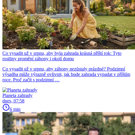
Co vysadit už v srpnu, aby byla zahrada krásná příští rok: Tyto
rostliny promění záhony i okolí domu
Co vysadit už v srpnu, aby záhony nezůstaly prázdné? Podzimní
výsadba může výrazně ovlivnit, jak bude zahrada vypadat v příštím
roce. Proč začít s podzimní …
Planeta zahrady
dnes, 07:58
6 min