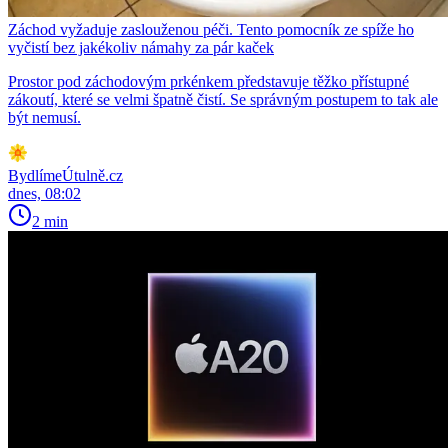
Záchod vyžaduje zaslouženou péči. Tento pomocník ze spíže ho
vyčistí bez jakékoliv námahy za pár kaček
Prostor pod záchodovým prkénkem představuje těžko přístupné
zákoutí, které se velmi špatně čistí. Se správným postupem to tak ale
být nemusí.
BydlímeÚtulně.cz
dnes, 08:02
2 min