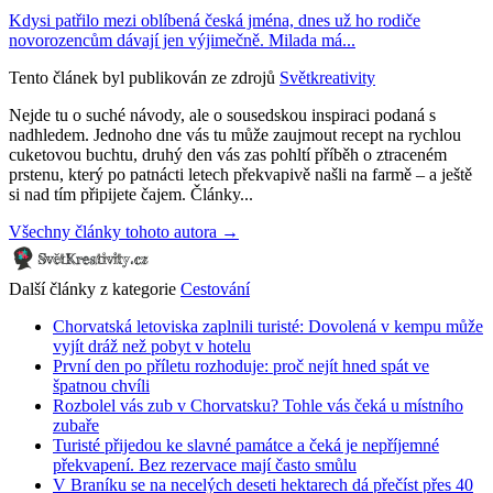
Kdysi patřilo mezi oblíbená česká jména, dnes už ho rodiče
novorozencům dávají jen výjimečně. Milada má...
Tento článek byl publikován ze zdrojů
Světkreativity
Nejde tu o suché návody, ale o sousedskou inspiraci podaná s
nadhledem. Jednoho dne vás tu může zaujmout recept na rychlou
cuketovou buchtu, druhý den vás zas pohltí příběh o ztraceném
prstenu, který po patnácti letech překvapivě našli na farmě – a ještě
si nad tím připijete čajem. Články...
Všechny články tohoto autora →
Další články z kategorie
Cestování
Chorvatská letoviska zaplnili turisté: Dovolená v kempu může
vyjít dráž než pobyt v hotelu
První den po příletu rozhoduje: proč nejít hned spát ve
špatnou chvíli
Rozbolel vás zub v Chorvatsku? Tohle vás čeká u místního
zubaře
Turisté přijedou ke slavné památce a čeká je nepříjemné
překvapení. Bez rezervace mají často smůlu
V Braníku se na necelých deseti hektarech dá přečíst přes 40