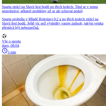
Sparta ztrácí na Slavii šest bodů po třech kolech. Titul se v srpnu
neprohrává, některé problémy už se ale schovat nedají
Sparta prohrála v Mladé Boleslavi 0:2 a po třech kolech ztrácí na
Slavii šest bodů. Ještě víc než výsledky varuje způsob, jakým venku
přestává být nebezpečná.
Vše o sportu
dnes, 08:04
3 min