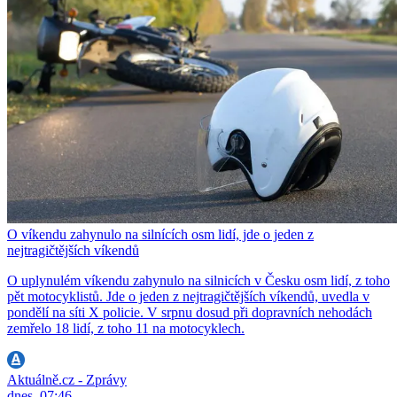
O víkendu zahynulo na silnících osm lidí, jde o jeden z
nejtragičtějších víkendů
O uplynulém víkendu zahynulo na silnicích v Česku osm lidí, z toho
pět motocyklistů. Jde o jeden z nejtragičtějších víkendů, uvedla v
pondělí na síti X policie. V srpnu dosud při dopravních nehodách
zemřelo 18 lidí, z toho 11 na motocyklech.
Aktuálně.cz - Zprávy
dnes, 07:46