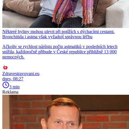
Některé byliny mohou ulevit při potížích s dýchacími cestami.
Bronchitida i astma však vyžadují správnou léčbu
Ačkoliv se rychlost nárůstu počtu astmatiků v posledních letech
snížila, každoročně přibude v České republice přibližně 13 000
nemocných.
Zdravestravovani.eu
dnes, 08:27
3 min
Reklama