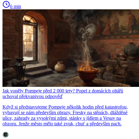
6 min
Jak voněly Pompeje před 2 000 lety? Popel z domácích oltářů
uchoval překvapivou odpověď
Když si představujeme Pompeje několik hodin před katastrofou,
vybavují se nám především obrazy. Fresky na stěnách, dlážděné
ulice, zahrady za vysokými zdmi, stánky s jídlem a Vesuv na
obzoru. Jenže město mělo také zvuk, chuť a především pach.