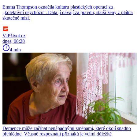
Emma Thompson označila kulturu plastických operací za
„kolektivní psychózu“. Data jí dávají za pravdu, starší ženy z plátna
skutečně mizí.
VIPživot.cz
dnes, 08:28
4 min
Demence může začínat nenápadnými změnami, které okolí snadno
přehlédne. Včasné rozpoznání příznaků je velmi důležité