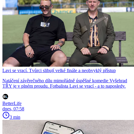
Lavi se vrací. Tvůrci slibují velké finále a neobvyklý přístup
Natáčení závěrečného dílu mimořádně úspěšné komedie Vyšehrad
TŘY je v plném proudu. Fotbalista Lavi se vrací - a to naposledy.
BetterLife
dnes, 07:58
3 min