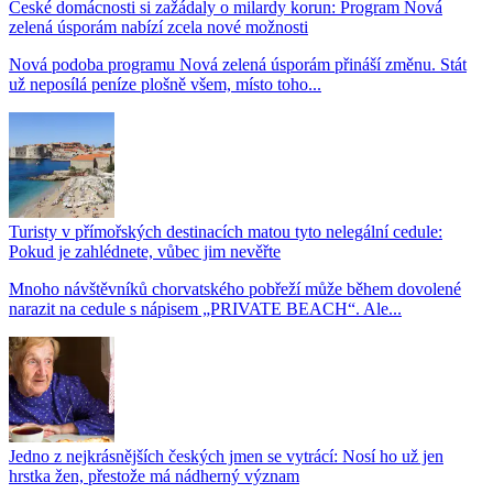
České domácnosti si zažádaly o milardy korun: Program Nová
zelená úsporám nabízí zcela nové možnosti
Nová podoba programu Nová zelená úsporám přináší změnu. Stát
už neposílá peníze plošně všem, místo toho...
Turisty v přímořských destinacích matou tyto nelegální cedule:
Pokud je zahlédnete, vůbec jim nevěřte
Mnoho návštěvníků chorvatského pobřeží může během dovolené
narazit na cedule s nápisem „PRIVATE BEACH“. Ale...
Jedno z nejkrásnějších českých jmen se vytrácí: Nosí ho už jen
hrstka žen, přestože má nádherný význam