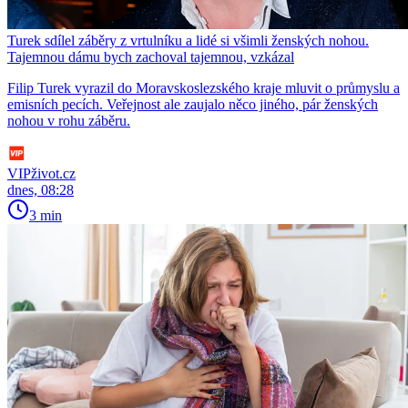
Turek sdílel záběry z vrtulníku a lidé si všimli ženských nohou.
Tajemnou dámu bych zachoval tajemnou, vzkázal
Filip Turek vyrazil do Moravskoslezského kraje mluvit o průmyslu a
emisních pecích. Veřejnost ale zaujalo něco jiného, pár ženských
nohou v rohu záběru.
VIPživot.cz
dnes, 08:28
3 min