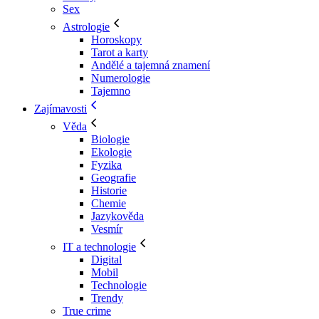
Sex
Astrologie
Horoskopy
Tarot a karty
Andělé a tajemná znamení
Numerologie
Tajemno
Zajímavosti
Věda
Biologie
Ekologie
Fyzika
Geografie
Historie
Chemie
Jazykověda
Vesmír
IT a technologie
Digital
Mobil
Technologie
Trendy
True crime