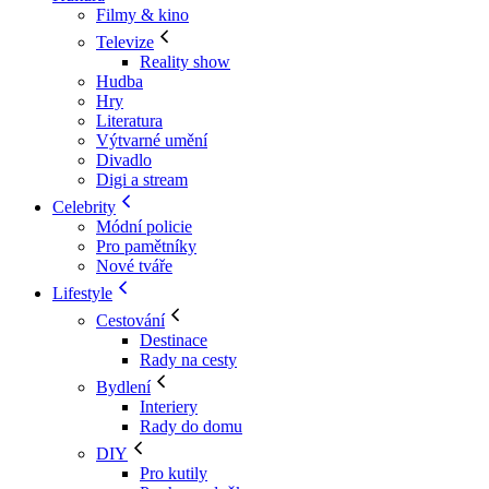
Filmy & kino
Televize
Reality show
Hudba
Hry
Literatura
Výtvarné umění
Divadlo
Digi a stream
Celebrity
Módní policie
Pro pamětníky
Nové tváře
Lifestyle
Cestování
Destinace
Rady na cesty
Bydlení
Interiery
Rady do domu
DIY
Pro kutily