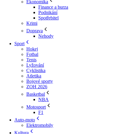
Ekonomika
Finance a burza
Podnikání
Spotřebitel
Krimi
Doprava
Nehody
Sport
Hokej
Fotbal
Tenis
Lyžování
Cyklistika
Atletika
Bojové sporty
ZOH 2026
Basketbal
NBA
Motosport
F1
Auto-moto
Elektromobily
Kultura