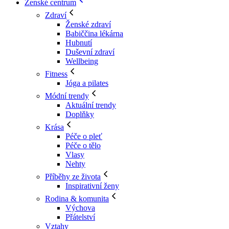
Ženské centrum
Zdraví
Ženské zdraví
Babiččina lékárna
Hubnutí
Duševní zdraví
Wellbeing
Fitness
Jóga a pilates
Módní trendy
Aktuální trendy
Doplňky
Krása
Péče o pleť
Péče o tělo
Vlasy
Nehty
Příběhy ze života
Inspirativní ženy
Rodina & komunita
Výchova
Přátelství
Vztahy