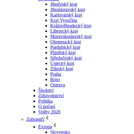
Jihočeský kraj
Jihomoravský kraj
Karlovarský kraj
Kraj Vysočina
Králověhradecký kraj
Liberecký kraj
Moravskoslezský kraj
Olomoucký kraj
Pardubický kraj
Plzeňský kraj
Středočeský kraj
Ústecký kraj
Zlínský kraj
Praha
Brno
Ostrava
Školství
Zdravotnictví
Politika
O počasí
Volby 2026
Zahraničí
Evropa
Slovensko