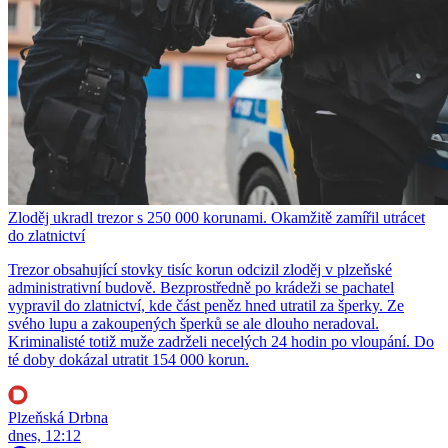
Zloděj ukradl trezor s 250 000 korunami. Okamžitě zamířil utrácet
do zlatnictví
Trezor obsahující stovky tisíc korun odcizil zloděj v plzeňské
administrativní budově. Bezprostředně po krádeži se pachatel
vypravil do zlatnictví, kde část peněz hned utratil za šperky. Ze
svého lupu a zakoupených šperků se ale dlouho neradoval.
Kriminalisté totiž muže zadrželi necelých 24 hodin po vloupání. Do
té doby dokázal utratit 154 000 korun.
Plzeňská Drbna
dnes, 12:12