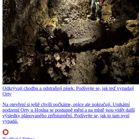
Odkrývají chodbu a odstraňují písek. Podívejte se, jak teď vypadají
Orty
Na otevření si ještě chvíli počkáme, práce ale pokračují. Unikátní
podzemí Orty u Hosína se postupně mění a na místě jsou vidět další
výsledky plánovaného zpřístupnění. Podívejte se, jak to tam nyní
vypadá.