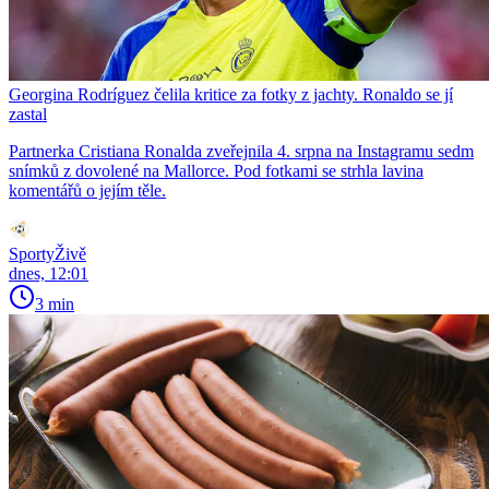
Georgina Rodríguez čelila kritice za fotky z jachty. Ronaldo se jí
zastal
Partnerka Cristiana Ronalda zveřejnila 4. srpna na Instagramu sedm
snímků z dovolené na Mallorce. Pod fotkami se strhla lavina
komentářů o jejím těle.
SportyŽivě
dnes, 12:01
3 min