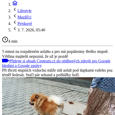
Lifestyle
Mazlíčci
Pejskové
3. 7. 2026, 05:40
4 min
5 minut na rozpáleném asfaltu a pes má popáleniny třetího stupně.
Většina majitelů nepozná, že už je pozdě
Přidejte si obsah Centrum.cz do oblíbených zdrojů pro Google
hledání a Google zprávy
Při třiceti stupních vzduchu může mít asfalt pod tlapkami vašeho psa
téměř šedesát. Stačí pár sekund a polštářky hoří.