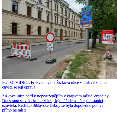
FOTO, VIDEO: Frekventovaná Žižkova ulice v Jihlavě ztichla,
chystá se její oprava
Žižkova ulice patří k nejvytíženějším v krajském městě Vysočiny.
Dnes ráno se v úseku mezi krajským úřadem a čerpací stanicí
uzavřela. Redakce Jihlavské Drbny se byla dopoledne podívat
přímo na místě.