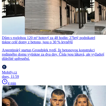
Dům s rozlohou 120 m² hotový za 48 hodin: 27letý podnikatel
tiskne celé domy z betonu, jsou o 30 % levnější
Argentinský startup Grondplek tvrdí, že betonovou konstrukci
rodinného domu vytiskne za dva dny. Čísla jsou lákavá, ale vyžadují
důležité upřesnění.
Mobify.cz
dnes, 11:59
4 min