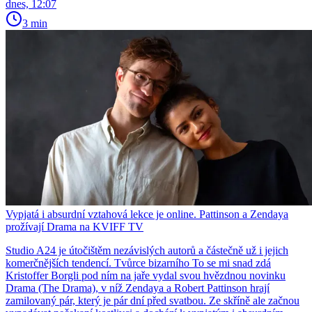
dnes, 12:07
3 min
Vypjatá i absurdní vztahová lekce je online. Pattinson a Zendaya
prožívají Drama na KVIFF TV
Studio A24 je útočištěm nezávislých autorů a částečně už i jejich
komerčnějších tendencí. Tvůrce bizarního To se mi snad zdá
Kristoffer Borgli pod ním na jaře vydal svou hvězdnou novinku
Drama (The Drama), v níž Zendaya a Robert Pattinson hrají
zamilovaný pár, který je pár dní před svatbou. Ze skříně ale začnou