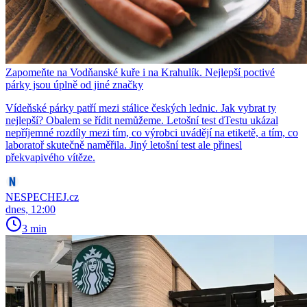
Zapomeňte na Vodňanské kuře i na Krahulík. Nejlepší poctivé
párky jsou úplně od jiné značky
Vídeňské párky patří mezi stálice českých lednic. Jak vybrat ty
nejlepší? Obalem se řídit nemůžeme. Letošní test dTestu ukázal
nepříjemné rozdíly mezi tím, co výrobci uvádějí na etiketě, a tím, co
laboratoř skutečně naměřila. Jiný letošní test ale přinesl
překvapivého vítěze.
NESPECHEJ.cz
dnes, 12:00
3 min