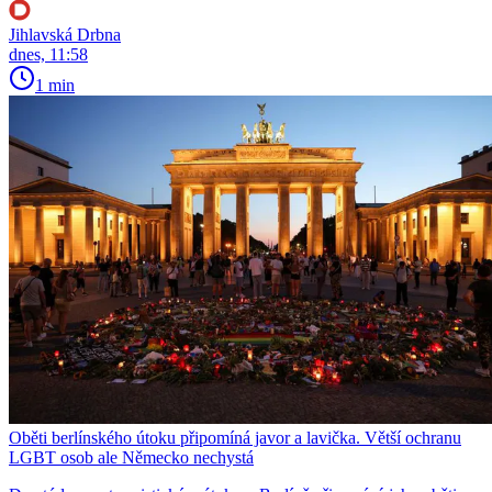
Jihlavská Drbna
dnes, 11:58
1 min
Oběti berlínského útoku připomíná javor a lavička. Větší ochranu
LGBT osob ale Německo nechystá