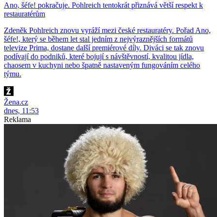
Ano, šéfe! pokračuje. Pohlreich tentokrát přiznává větší respekt k
restauratérům
Zdeněk Pohlreich znovu vyráží mezi české restauratéry. Pořad Ano,
šéfe!, který se během let stal jedním z nejvýraznějších formátů
televize Prima, dostane další premiérové díly. Diváci se tak znovu
podívají do podniků, které bojují s návštěvností, kvalitou jídla,
chaosem v kuchyni nebo špatně nastaveným fungováním celého
týmu.
Žena.cz
dnes, 11:53
Reklama