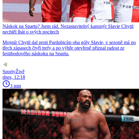
Náskok na Spartu? Jsem rád. Nezastavitelný kanonýr Slavie Chytil
nechtěl lhát o svých pocitech
Mojmír Chytil dal proti Pardubicím oba góly Slavie, v sezoně má po
třech zápasech čtyři trefy a po výhře otevřeně přiznal radost ze
šestibodového náskoku na Spartu.
SportyŽivě
dnes, 12:18
3 min