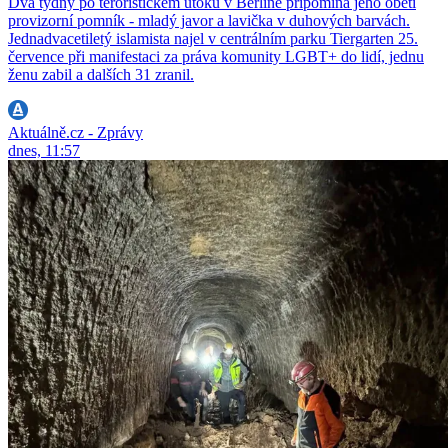
Dva týdny po teroristickém útoku v Berlíně připomíná jeho oběti
provizorní pomník - mladý javor a lavička v duhových barvách.
Jednadvacetiletý islamista najel v centrálním parku Tiergarten 25.
července při manifestaci za práva komunity LGBT+ do lidí, jednu
ženu zabil a dalších 31 zranil.
Aktuálně.cz - Zprávy
dnes, 11:57