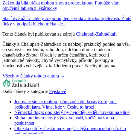
Zažloutlá bílá trička mohou znovu prokouknout. Pomůže vám
obyčejná tableta z lékárničky
Stačí dvě až tři tablety Aspirinu, teplá voda a trocha trpělivosti. Žluté
fleky v podpaží bílého trička ale...
Tento článek byl publikován ze zdrojů
Chalupáři-Zahrádkáři
Články z Chalupari-Zahradkari.cz nabízejí praktický pohled na vše,
co souvisí s bydlením, zahradou, údržbou domu i radostmi
chatařského života. Obsah je určen čtenářům, kteří ocení
jednoduché návody, chytré vychytávky, přírodní postupy a
zkušenosti vycházející z každodenní praxe. Nechybí tipy na...
Všechny články tohoto autora →
Další články z kategorie
Pejskové
Jedovaté sinice mohou psům způsobit krvavý průjem i
poškodit játra. Víme, kde v Česku to hrozí
Německá doga: obr, který by nejraději seděl člověku na klíně
Shiba inu: internetový výraz ve tváři, kočičí názor na
poslušnost
Obezita patří v Česku mezi nejčastější onemocnění psů. Co
radí odborníci?