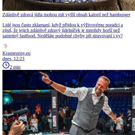
Zdánlivě zdravá jídla mohou mít vyšší obsah kalorií než hamburger
Lidé jsou často zklamaní, když přijdou k výživovému poradci a
zjistí, že jejich zdánlivě zdravý jídelníček je mnohdy horší než
samotný fastfood. Neděláte podobné chyby při stravovaní i vy?
Krasnezeny.eu
dnes, 12:23
2 min