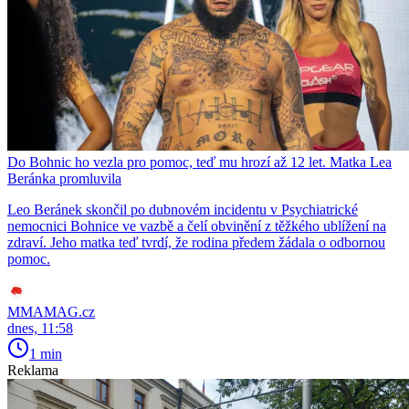
Do Bohnic ho vezla pro pomoc, teď mu hrozí až 12 let. Matka Lea
Beránka promluvila
Leo Beránek skončil po dubnovém incidentu v Psychiatrické
nemocnici Bohnice ve vazbě a čelí obvinění z těžkého ublížení na
zdraví. Jeho matka teď tvrdí, že rodina předem žádala o odbornou
pomoc.
MMAMAG.cz
dnes, 11:58
1 min
Reklama