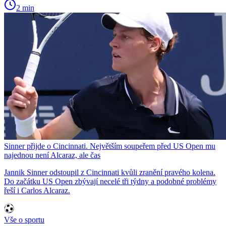
2 min
Sinner přijde o Cincinnati. Největším soupeřem před US Open mu
najednou není Alcaraz, ale čas
Jannik Sinner odstoupil z Cincinnati kvůli zranění pravého kolena.
Do začátku US Open zbývají necelé tři týdny a podobné problémy
řeší i Carlos Alcaraz.
Vše o sportu