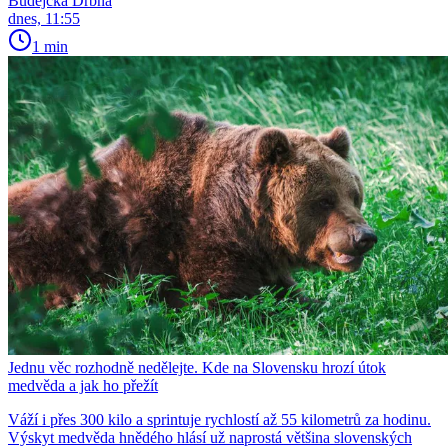
Budějcká Drbna
dnes, 11:55
1 min
Jednu věc rozhodně nedělejte. Kde na Slovensku hrozí útok
medvěda a jak ho přežít
Váží i přes 300 kilo a sprintuje rychlostí až 55 kilometrů za hodinu.
Výskyt medvěda hnědého hlásí už naprostá většina slovenských