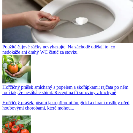
Použité čajové sáčky nevyhazujte. Na záchodě udělají to, co
nedokáže ani drahý WC čistič za stovku
Hořčičný prášek smíchaný s popelem a skořápkami: rajčata po něm
rodí tak, že nestíháte sbírat. Recept na tři suroviny z kuchyně
Hořčičný prášek působí jako přírodní fungicid a chrání rostliny před
houbovými chorobami, které mohou...