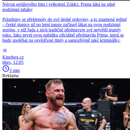
Návrat seriálového hitu i velkolepí Zrádci. Prima láká na silné
podzimní taháky
Prázdniny se překlenuly do své druhé poloviny, a to znamená jediné
– české stanice už po letní pauze začínají lákat na svou podzimní
sezónu, v níž řada z nich tradičně představuje své největší trumfy
roku. Jako první svou nabídku oficiálně představila Prima, která se
bude spoléhat na osvědčené tituly a samozřejmě také kriminálky.
Kinobox.cz
dnes, 12:05
3 min
Reklama