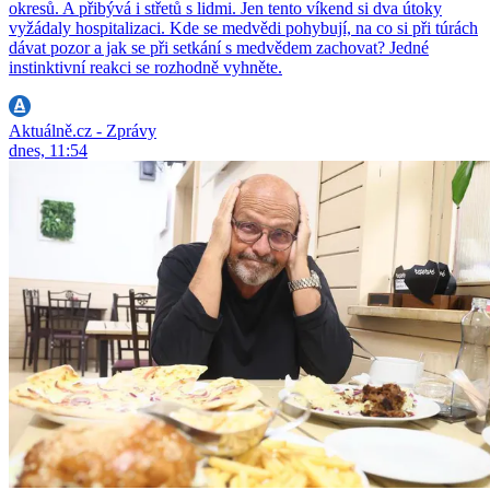
okresů. A přibývá i střetů s lidmi. Jen tento víkend si dva útoky
vyžádaly hospitalizaci. Kde se medvědi pohybují, na co si při túrách
dávat pozor a jak se při setkání s medvědem zachovat? Jedné
instinktivní reakci se rozhodně vyhněte.
Aktuálně.cz - Zprávy
dnes, 11:54