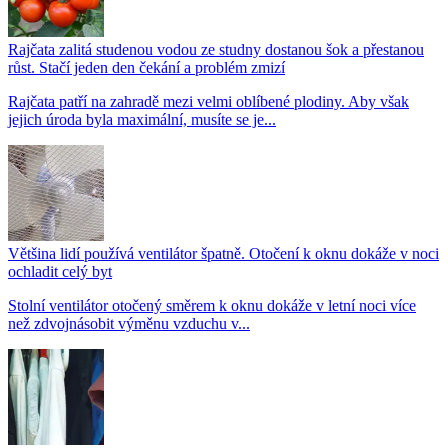
Rajčata zalitá studenou vodou ze studny dostanou šok a přestanou
růst. Stačí jeden den čekání a problém zmizí
Rajčata patří na zahradě mezi velmi oblíbené plodiny. Aby však
jejich úroda byla maximální, musíte se je...
Většina lidí používá ventilátor špatně. Otočení k oknu dokáže v noci
ochladit celý byt
Stolní ventilátor otočený směrem k oknu dokáže v letní noci více
než zdvojnásobit výměnu vzduchu v...