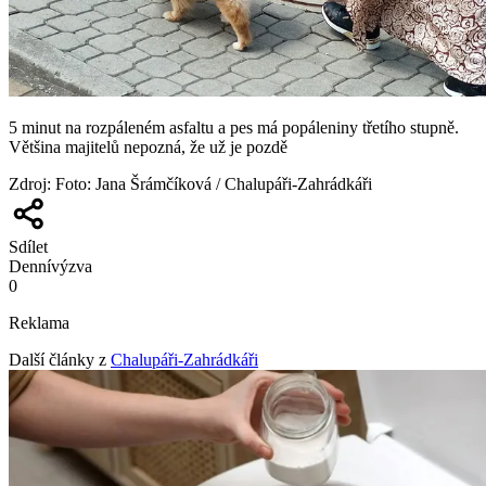
5 minut na rozpáleném asfaltu a pes má popáleniny třetího stupně.
Většina majitelů nepozná, že už je pozdě
Zdroj
:
Foto: Jana Šrámčíková / Chalupáři-Zahrádkáři
Sdílet
Denní
výzva
0
Reklama
Další články z
Chalupáři-Zahrádkáři