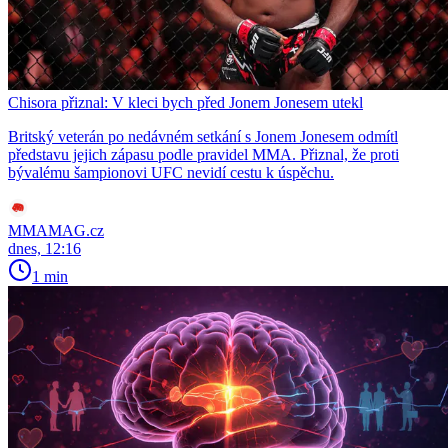
Chisora přiznal: V kleci bych před Jonem Jonesem utekl
Britský veterán po nedávném setkání s Jonem Jonesem odmítl
představu jejich zápasu podle pravidel MMA. Přiznal, že proti
bývalému šampionovi UFC nevidí cestu k úspěchu.
MMAMAG.cz
dnes, 12:16
1 min