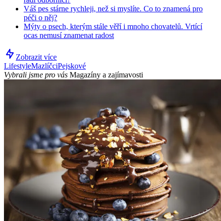
Váš pes stárne rychleji, než si myslíte. Co to znamená pro
péči o něj?
Mýty o psech, kterým stále věří i mnoho chovatelů. Vrtící
ocas nemusí znamenat radost
Zobrazit více
Lifestyle
Mazlíčci
Pejskové
Vybrali jsme pro vás
Magazíny a zajímavosti