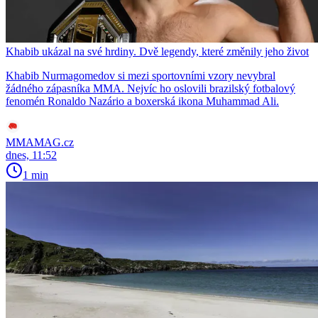
Khabib ukázal na své hrdiny. Dvě legendy, které změnily jeho život
Khabib Nurmagomedov si mezi sportovními vzory nevybral
žádného zápasníka MMA. Nejvíc ho oslovili brazilský fotbalový
fenomén Ronaldo Nazário a boxerská ikona Muhammad Ali.
MMAMAG.cz
dnes, 11:52
1 min