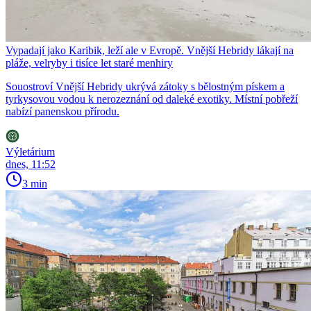
Vypadají jako Karibik, leží ale v Evropě. Vnější Hebridy lákají na
pláže, velryby i tisíce let staré menhiry
Souostroví Vnější Hebridy ukrývá zátoky s bělostným pískem a
tyrkysovou vodou k nerozeznání od daleké exotiky. Místní pobřeží
nabízí panenskou přírodu.
Výletárium
dnes, 11:52
3 min