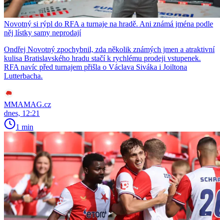
Novotný si rýpl do RFA a turnaje na hradě. Ani známá jména podle
něj lístky samy neprodají
Ondřej Novotný zpochybnil, zda několik známých jmen a atraktivní
kulisa Bratislavského hradu stačí k rychlému prodeji vstupenek.
RFA navíc před turnajem přišla o Václava Siváka i Joiltona
Lutterbacha.
MMAMAG.cz
dnes, 12:21
1 min