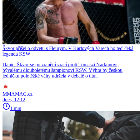
Škvor přišel o odvetu s Fleurym. V Karlových Varech ho teď čeká
legenda KSW
Daniel Škvor se po zranění vrací proti Tomaszi Narkunovi,
bývalému dlouholetému šampionovi KSW. Výhra by českou
jedničku polotěžké váhy udržela v debatě o titul.
MMAMAG.cz
dnes, 12:12
1 min