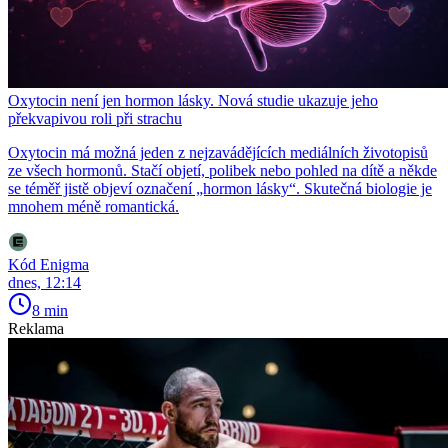
Oxytocin není jen hormon lásky. Nová studie ukazuje jeho
překvapivou roli při strachu
Oxytocin má možná jeden z nejzavádějících mediálních životopisů
ze všech hormonů. Stačí objetí, polibek nebo pohled na dítě a někde
se téměř jistě objeví označení „hormon lásky“. Skutečná biologie je
mnohem méně romantická.
Kód Enigma
dnes, 12:14
8 min
Reklama