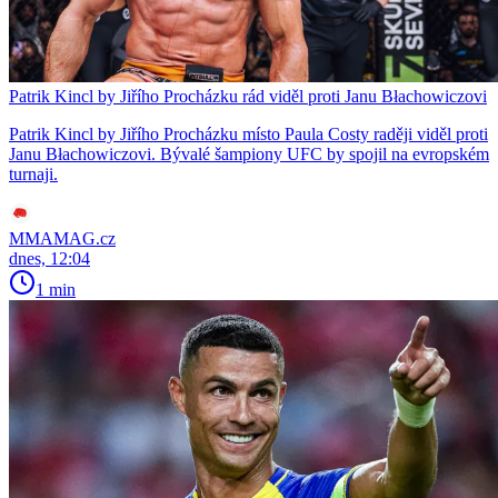
Patrik Kincl by Jiřího Procházku rád viděl proti Janu Błachowiczovi
Patrik Kincl by Jiřího Procházku místo Paula Costy raději viděl proti
Janu Błachowiczovi. Bývalé šampiony UFC by spojil na evropském
turnaji.
MMAMAG.cz
dnes, 12:04
1 min