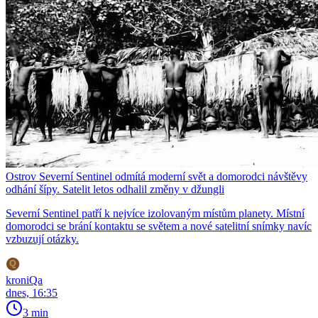
Ostrov Severní Sentinel odmítá moderní svět a domorodci návštěvy
odhání šípy. Satelit letos odhalil změny v džungli
Severní Sentinel patří k nejvíce izolovaným místům planety. Místní
domorodci se brání kontaktu se světem a nové satelitní snímky navíc
vzbuzují otázky.
kroniQa
dnes, 16:35
3 min