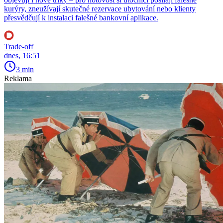
kurýry, zneužívají skutečné rezervace ubytování nebo klienty
přesvědčují k instalaci falešné bankovní aplikace.
Trade-off
dnes, 16:51
3 min
Reklama