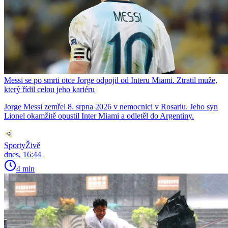
Messi se po smrti otce Jorge odpojil od Interu Miami. Ztratil muže,
který řídil celou jeho kariéru
Jorge Messi zemřel 8. srpna 2026 v nemocnici v Rosariu. Jeho syn
Lionel okamžitě opustil Inter Miami a odletěl do Argentiny.
SportyŽivě
dnes, 16:44
4 min