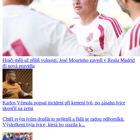
Hráči měli až příliš volnosti. José Mourinho zavedl v Realu Madrid
tři nová pravidla
Karlos Vémola popsal incident při krmení lvů, po zásahu lvice
skončil na zemi
Chtěl svým lvům dopřát to nejlepší a řídil se radou odborníků.
Výsledkem byla lvice, která ho srazila k...