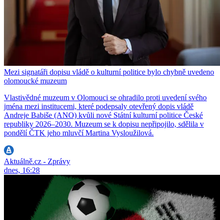
Mezi signatáři dopisu vládě o kulturní politice bylo chybně uvedeno
olomoucké muzeum
Vlastivědné muzeum v Olomouci se ohradilo proti uvedení svého
jména mezi institucemi, které podepsaly otevřený dopis vládě
Andreje Babiše (ANO) kvůli nové Státní kulturní politice České
republiky 2026–2030. Muzeum se k dopisu nepřipojilo, sdělila v
pondělí ČTK jeho mluvčí Martina Vysloužilová.
Aktuálně.cz - Zprávy
dnes, 16:28