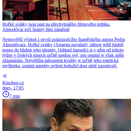
Hořké svátky jsou past na přechytralého filmového kritika.
Almodóvar točí špatný film záměrně
Nejnovější výplod z mysli polarizujícího španělského autora Pedra
Almodóvara, Hořké svátky (Amarga navidad), slibuje ještě hlubší
ponor do hlubin jeho identity. Oddaní fanoušci si v něm od tohoto
týdne v českých kinech určitě najdou své, pro ostatní je však spíše
zklamáním. Největším tahounem kvality je určitě jeho estetická
myšlenka, ostatní aspekty ovšem bohužel dost silně zaostávají.
Kinobox.cz
dnes, 17:05
7 min