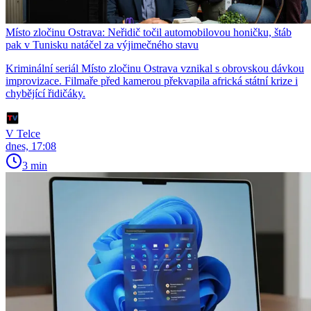
Místo zločinu Ostrava: Neřidič točil automobilovou honičku, štáb
pak v Tunisku natáčel za výjimečného stavu
Kriminální seriál Místo zločinu Ostrava vznikal s obrovskou dávkou
improvizace. Filmaře před kamerou překvapila africká státní krize i
chybějící řidičáky.
V Telce
dnes, 17:08
3 min