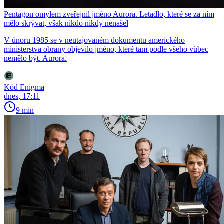
Pentagon omylem zveřejnil jméno Aurora. Letadlo, které se za ním
mělo skrývat, však nikdo nikdy nenašel
V únoru 1985 se v neutajovaném dokumentu amerického
ministerstva obrany objevilo jméno, které tam podle všeho vůbec
nemělo být. Aurora.
Kód Enigma
dnes, 17:11
9 min