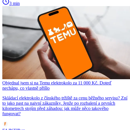
3 min
Objednal jsem si na Temu elektrokolo za 11 000 Kč. Doteď
nechápu, co vlastně přišlo
Skládací elektrokolo z čínského tržiště za cenu běžného servisu? Zní
to jako past na naivní zákazníky. Jenže po rozbalení a prvních
kilometrech stojím před záhadou: jak může něco takového
fungovat?