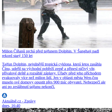
Milion Číňanů prchá před tajfunem Dolphin. V Šanghaji padl
rekord starý 150 let
Tajfun Dolphin, nejsilnější tropická cyklona, která letos zasáhla
Čínu, udeřil na východní pobřeží země a přinesl ničivý vítr,
přívalové deště a rozsáhlé záplavy. Úřady před jeho příchodem
evakuovaly více než milion lidí. Jen v oblasti města Wen-čou
muselo své domovy opustit přes 900 tisíc obyvatel. Nebezpečí ale
ani po zeslábnutí tajfunu nekončí.
Aktuálně.cz - Zprávy
dnes, 16:40