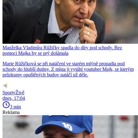
Manželka Vladimíra Růžičky spadla do díry pod schody. Bez
pomoci Majka by se prý dolámala
Marie Růžičková se při natáčení ve starém mlýně propadla pod
schody do hlubší dutiny. Z místa ji vytáhl youtuber Majk, se kterým
průzkumy opuštěných budov natáčí už déle.
SportyŽivě
dnes, 17:04
3 min
Reklama