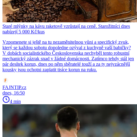
Staré mlýnky na kávu raketově vzrůstají na ceně. Starožitníci dnes
nabízejí 5 000 Kč/kus
Vzpomenete si ještě na tu nezaměnitelnou vůni a specifický zvuk,
který se každou sobotu dopoledne ozýval z kuchyně vaší babičky?
V dobách socialistického Československa nechyběl tento robustní
mechanický zázrak snad v žádné domácnosti. Zatímco tehdy stál jen
pár desítek korun, dnes po něm sběratelé touží a za ty nejvzácnější
kousky jsou ochotni zaplatit tisíce korun na ruku.
FAJNTIP.cz
dnes, 16:50
4 min