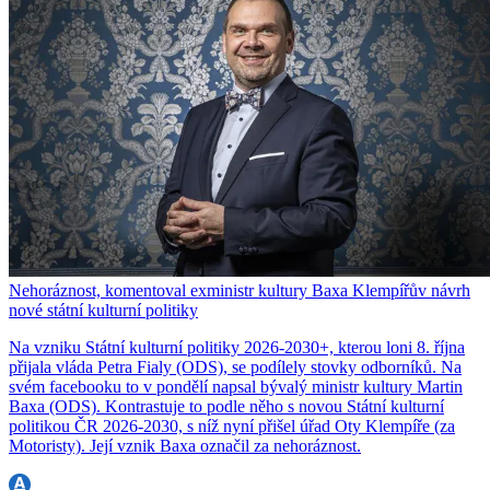
Nehoráznost, komentoval exministr kultury Baxa Klempířův návrh
nové státní kulturní politiky
Na vzniku Státní kulturní politiky 2026-2030+, kterou loni 8. října
přijala vláda Petra Fialy (ODS), se podílely stovky odborníků. Na
svém facebooku to v pondělí napsal bývalý ministr kultury Martin
Baxa (ODS). Kontrastuje to podle něho s novou Státní kulturní
politikou ČR 2026-2030, s níž nyní přišel úřad Oty Klempíře (za
Motoristy). Její vznik Baxa označil za nehoráznost.