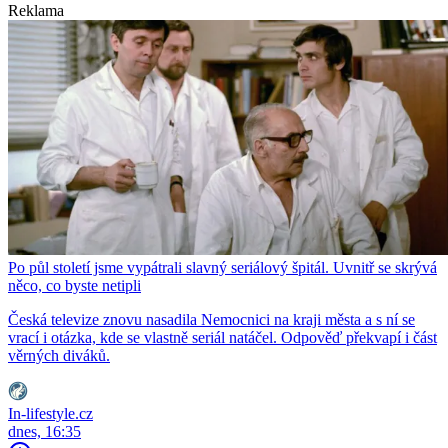
Reklama
Po půl století jsme vypátrali slavný seriálový špitál. Uvnitř se skrývá
něco, co byste netipli
Česká televize znovu nasadila Nemocnici na kraji města a s ní se
vrací i otázka, kde se vlastně seriál natáčel. Odpověď překvapí i část
věrných diváků.
In-lifestyle.cz
dnes, 16:35