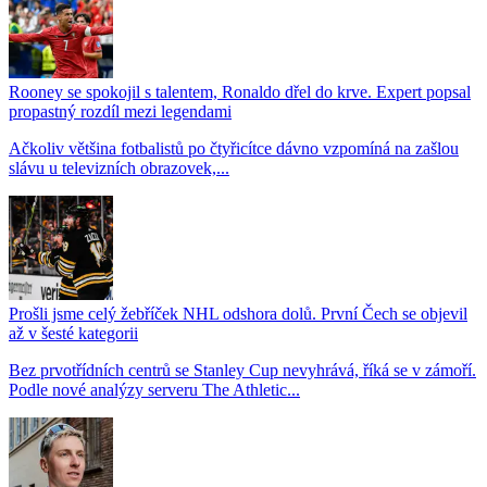
Rooney se spokojil s talentem, Ronaldo dřel do krve. Expert popsal
propastný rozdíl mezi legendami
Ačkoliv většina fotbalistů po čtyřicítce dávno vzpomíná na zašlou
slávu u televizních obrazovek,...
Prošli jsme celý žebříček NHL odshora dolů. První Čech se objevil
až v šesté kategorii
Bez prvotřídních centrů se Stanley Cup nevyhrává, říká se v zámoří.
Podle nové analýzy serveru The Athletic...