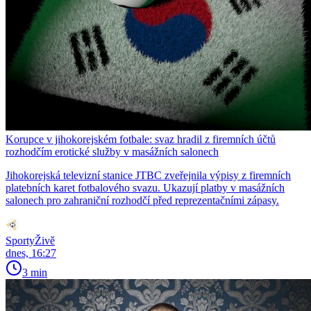
Korupce v jihokorejském fotbale: svaz hradil z firemních účtů
rozhodčím erotické služby v masážních salonech
Jihokorejská televizní stanice JTBC zveřejnila výpisy z firemních
platebních karet fotbalového svazu. Ukazují platby v masážních
salonech pro zahraniční rozhodčí před reprezentačními zápasy.
SportyŽivě
dnes, 16:27
3 min