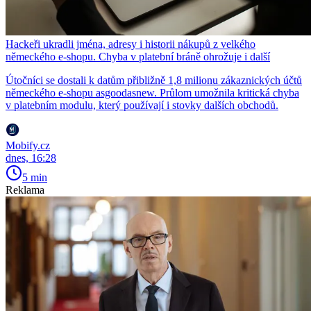
Hackeři ukradli jména, adresy i historii nákupů z velkého
německého e-shopu. Chyba v platební bráně ohrožuje i další
Útočníci se dostali k datům přibližně 1,8 milionu zákaznických účtů
německého e-shopu asgoodasnew. Průlom umožnila kritická chyba
v platebním modulu, který používají i stovky dalších obchodů.
Mobify.cz
dnes, 16:28
5 min
Reklama