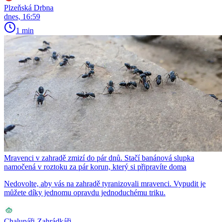
Plzeňská Drbna
dnes, 16:59
1 min
Mravenci v zahradě zmizí do pár dnů. Stačí banánová slupka
namočená v roztoku za pár korun, který si připravíte doma
Nedovolte, aby vás na zahradě tyranizovali mravenci. Vypudit je
můžete díky jednomu opravdu jednoduchému triku.
Chalupáři-Zahrádkáři