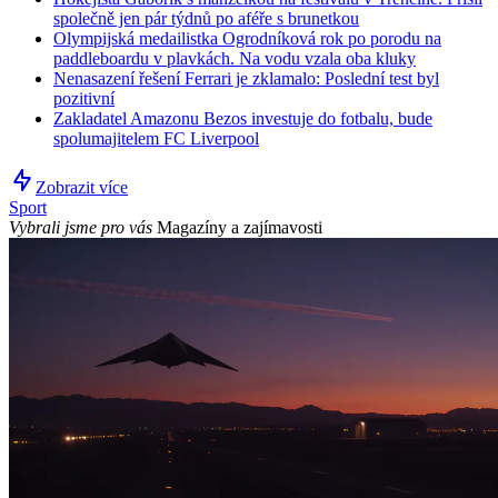
společně jen pár týdnů po aféře s brunetkou
Olympijská medailistka Ogrodníková rok po porodu na
paddleboardu v plavkách. Na vodu vzala oba kluky
Nenasazení řešení Ferrari je zklamalo: Poslední test byl
pozitivní
Zakladatel Amazonu Bezos investuje do fotbalu, bude
spolumajitelem FC Liverpool
Zobrazit více
Sport
Vybrali jsme pro vás
Magazíny a zajímavosti