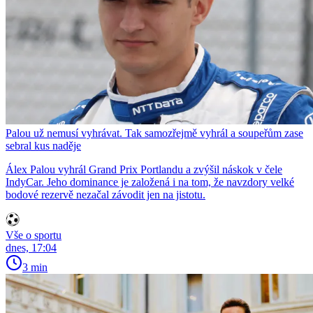
Palou už nemusí vyhrávat. Tak samozřejmě vyhrál a soupeřům zase
sebral kus naděje
Álex Palou vyhrál Grand Prix Portlandu a zvýšil náskok v čele
IndyCar. Jeho dominance je založená i na tom, že navzdory velké
bodové rezervě nezačal závodit jen na jistotu.
Vše o sportu
dnes, 17:04
3 min