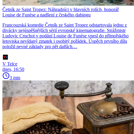
Četník ze Saint Tropez: Náhradníci v hlavních rolích, honorář
Louise de Funèse a nadšení z českého dabingu
Francouzská komedie Četník ze Saint Tropez odstartovala jednu z
divácky nejúspěšnějších sérií evropské kinematografie. Strážmistr
Ludovic Cruchot v podání Louise de Funèse vnesl do přímořského
letoviska nevídaný zmatek i osobitý pořádek. Úspěch prvního dílu
položil pevné základy pro pět dalších…
V Telce
dnes, 16:50
3 min