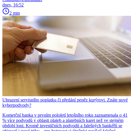
dnes, 16:52
2 min
Uhrazení servisního poplatku či předání peněz kurýrovi. Znáte nové
kyberpodvody?
Komerční banka v prvním pololetí letošního roku zaznamenala o 41
% více podvodů v oblasti plateb a platebních karet než ve stejném
období loni. Kromě investičních podvodů a falešných bankéřů se
objevují i nové triky – pro hotovost si útočníci posílají falešné