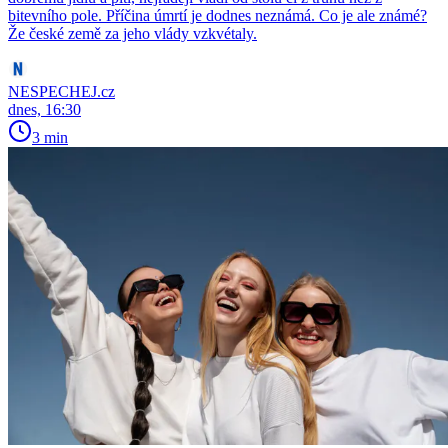
bitevního pole. Příčina úmrtí je dodnes neznámá. Co je ale známé?
Že české země za jeho vlády vzkvétaly.
NESPECHEJ.cz
dnes, 16:30
3 min