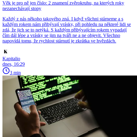
Věk je pro ně jen číslo: 2 znamení zvěrokruhu, na kterých roky
nezanechávají stopy
Každý z nás někoho takového zná. I když všichni stárneme a s
každým rokem nám přibývají vrásky, při pohledu na některé lidi se
zdá, že jich se to netýká. S každým přibývajícím rokem vypadají
čím dál lépe a vrásky se jim na tváři ne a ne objevit. Všechno
napovídá tomu, že rychlost stárnutí je zkrátka ve hvězdách.
Kapitalio
dnes, 16:29
3 min