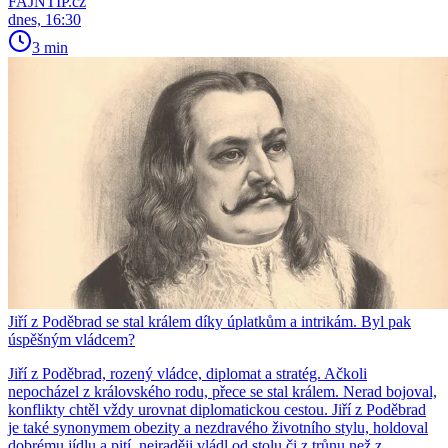
FAJNTIP.cz
dnes, 16:30
3 min
Jiří z Poděbrad se stal králem díky úplatkům a intrikám. Byl pak
úspěšným vládcem?
Jiří z Poděbrad, rozený vládce, diplomat a stratég. Ačkoli
nepocházel z královského rodu, přece se stal králem. Nerad bojoval,
konflikty chtěl vždy urovnat diplomatickou cestou. Jiří z Poděbrad
je také synonymem obezity a nezdravého životního stylu, holdoval
dobrému jídlu a pití, nejraději vládl od stolu či z trůnu než z