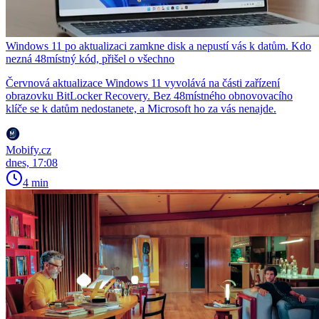
Windows 11 po aktualizaci zamkne disk a nepustí vás k datům. Kdo
nezná 48místný kód, přišel o všechno
Červnová aktualizace Windows 11 vyvolává na části zařízení
obrazovku BitLocker Recovery. Bez 48místného obnovovacího
klíče se k datům nedostanete, a Microsoft ho za vás nenajde.
Mobify.cz
dnes, 17:08
4 min