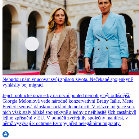
Nebudou nám vnucovat svůj způsob života. Nečekané spojenkyně
vyhlásily boj migraci
Jejich politické pozice by na první pohled nemohly být odlišnější.
Giorgia Meloniová vede národně konzervativní Bratry Itálie, Mette
Frederiksenová dánskou sociální demokracii. V otázce migrace se z
nich však staly blízké spojenkyně a jedny z nejhlasitějších zastánkyň
jejího zpřísnění v EU. V pondělí zveřejnily společný manifest, v
němž vyzývají k ochraně Evropy před nelegálními migranty.