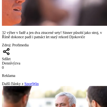
32 výher v řadě a jen dva ztracené sety! Sinner působí jako stroj, v
Římě dokonce padl i patnáct let starý rekord Djokoviće
Zdroj
:
Profimedia
Sdílet
Denní
výzva
0
Reklama
Další články z
SportWin