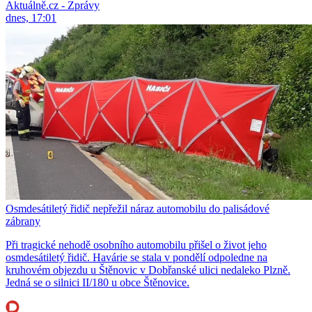
Aktuálně.cz - Zprávy
dnes, 17:01
Osmdesátiletý řidič nepřežil náraz automobilu do palisádové
zábrany
Při tragické nehodě osobního automobilu přišel o život jeho
osmdesátiletý řidič. Havárie se stala v pondělí odpoledne na
kruhovém objezdu u Štěnovic v Dobřanské ulici nedaleko Plzně.
Jedná se o silnici II/180 u obce Štěnovice.