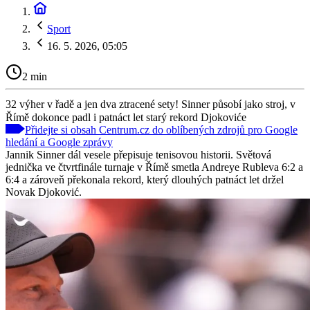
Sport
16. 5. 2026, 05:05
2 min
32 výher v řadě a jen dva ztracené sety! Sinner působí jako stroj, v
Římě dokonce padl i patnáct let starý rekord Djokoviće
Přidejte si obsah Centrum.cz do oblíbených zdrojů pro Google
hledání a Google zprávy
Jannik Sinner dál vesele přepisuje tenisovou historii. Světová
jednička ve čtvrtfinále turnaje v Římě smetla Andreye Rubleva 6:2 a
6:4 a zároveň překonala rekord, který dlouhých patnáct let držel
Novak Djoković.