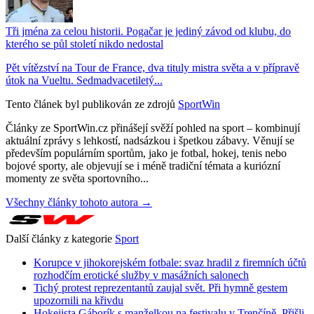
Tři jména za celou historii. Pogačar je jediný závod od klubu, do
kterého se půl století nikdo nedostal
Pět vítězství na Tour de France, dva tituly mistra světa a v přípravě
útok na Vueltu. Sedmadvacetiletý...
Tento článek byl publikován ze zdrojů
SportWin
Články ze SportWin.cz přinášejí svěží pohled na sport – kombinují
aktuální zprávy s lehkostí, nadsázkou i špetkou zábavy. Věnují se
především populárním sportům, jako je fotbal, hokej, tenis nebo
bojové sporty, ale objevují se i méně tradiční témata a kuriózní
momenty ze světa sportovního...
Všechny články tohoto autora →
Další články z kategorie
Sport
Korupce v jihokorejském fotbale: svaz hradil z firemních účtů
rozhodčím erotické služby v masážních salonech
Tichý protest reprezentantů zaujal svět. Při hymně gestem
upozornili na křivdu
Hokejista Gáborík s manželkou na festivalu v Trenčíně. Přišli