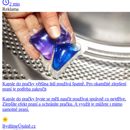
2 min
Reklama
Kapsle do pračky většina lidí používá špatně. Pro okamžité zlepšení
praní je potřeba zakročit
Kapsle do pračky byste se měli naučit používat správně co nejdříve.
Zlepšíte efekt praní a ochráníte pračku. A využít je můžete i mimo
samotné praní.
BydlímeÚtulně.cz