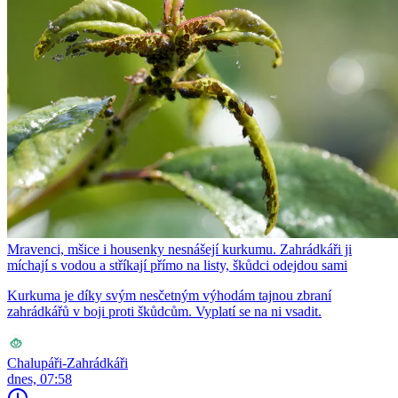
Mravenci, mšice i housenky nesnášejí kurkumu. Zahrádkáři ji
míchají s vodou a stříkají přímo na listy, škůdci odejdou sami
Kurkuma je díky svým nesčetným výhodám tajnou zbraní
zahrádkářů v boji proti škůdcům. Vyplatí se na ni vsadit.
Chalupáři-Zahrádkáři
dnes, 07:58