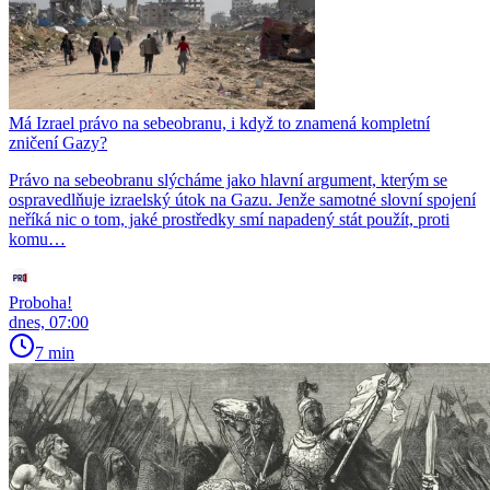
Má Izrael právo na sebeobranu, i když to znamená kompletní
zničení Gazy?
Právo na sebeobranu slýcháme jako hlavní argument, kterým se
ospravedlňuje izraelský útok na Gazu. Jenže samotné slovní spojení
neříká nic o tom, jaké prostředky smí napadený stát použít, proti
komu…
Proboha!
dnes, 07:00
7 min