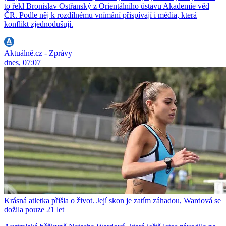
to řekl Bronislav Ostřanský z Orientálního ústavu Akademie věd
ČR. Podle něj k rozdílnému vnímání přispívají i média, která
konflikt zjednodušují.
Aktuálně.cz - Zprávy
dnes, 07:07
Krásná atletka přišla o život. Její skon je zatím záhadou, Wardová se
dožila pouze 21 let