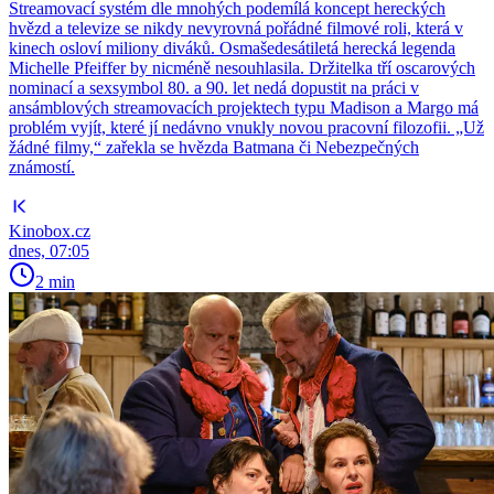
Streamovací systém dle mnohých podemílá koncept hereckých
hvězd a televize se nikdy nevyrovná pořádné filmové roli, která v
kinech osloví miliony diváků. Osmašedesátiletá herecká legenda
Michelle Pfeiffer by nicméně nesouhlasila. Držitelka tří oscarových
nominací a sexsymbol 80. a 90. let nedá dopustit na práci v
ansámblových streamovacích projektech typu Madison a Margo má
problém vyjít, které jí nedávno vnukly novou pracovní filozofii. „Už
žádné filmy,“ zařekla se hvězda Batmana či Nebezpečných
známostí.
Kinobox.cz
dnes, 07:05
2 min