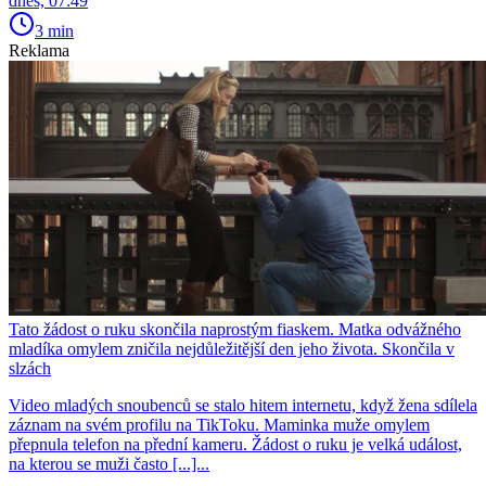
dnes, 07:49
3 min
Reklama
Tato žádost o ruku skončila naprostým fiaskem. Matka odvážného
mladíka omylem zničila nejdůležitější den jeho života. Skončila v
slzách
Video mladých snoubenců se stalo hitem internetu, když žena sdílela
záznam na svém profilu na TikToku. Maminka muže omylem
přepnula telefon na přední kameru. Žádost o ruku je velká událost,
na kterou se muži často [...]...