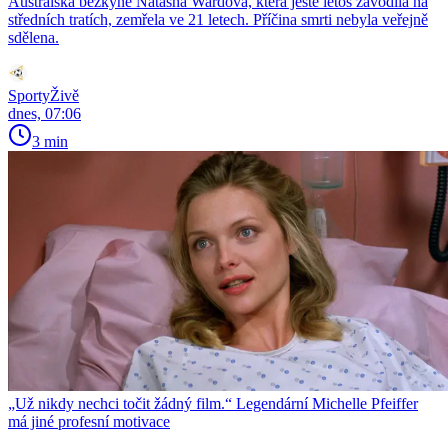
Australská běžkyně Natasha Wardová, která ještě letos závodila na
středních tratích, zemřela ve 21 letech. Příčina smrti nebyla veřejně
sdělena.
SportyŽivě
dnes, 07:06
3 min
„Už nikdy nechci točit žádný film.“ Legendární Michelle Pfeiffer
má jiné profesní motivace