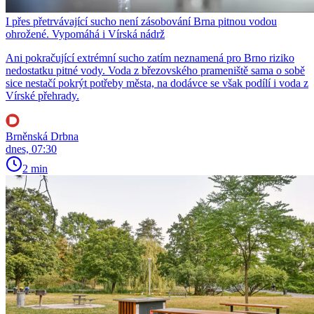
I přes přetrvávající sucho není zásobování Brna pitnou vodou
ohrožené. Vypomáhá i Vírská nádrž
Ani pokračující extrémní sucho zatím neznamená pro Brno riziko
nedostatku pitné vody. Voda z březovského prameniště sama o sobě
sice nestačí pokrýt potřeby města, na dodávce se však podílí i voda z
Vírské přehrady.
Brněnská Drbna
dnes, 07:30
2 min