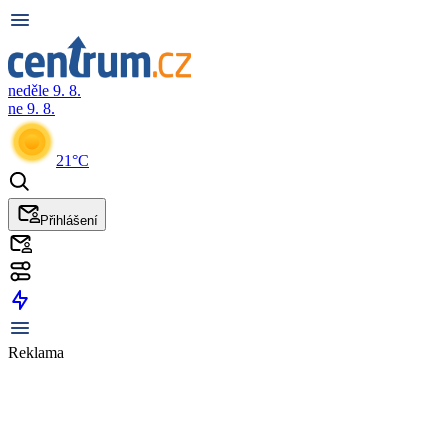
neděle 9. 8.
ne 9. 8.
21°C
Přihlášení
Reklama