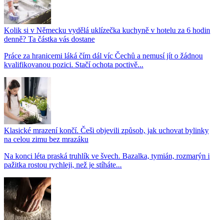
Kolik si v Německu vydělá uklízečka kuchyně v hotelu za 6 hodin
denně? Ta částka vás dostane
Práce za hranicemi láká čím dál víc Čechů a nemusí jít o žádnou
kvalifikovanou pozici. Stačí ochota poctivě...
Klasické mrazení končí. Češi objevili způsob, jak uchovat bylinky
na celou zimu bez mrazáku
Na konci léta praská truhlík ve švech. Bazalka, tymián, rozmarýn i
pažitka rostou rychleji, než je stíháte...