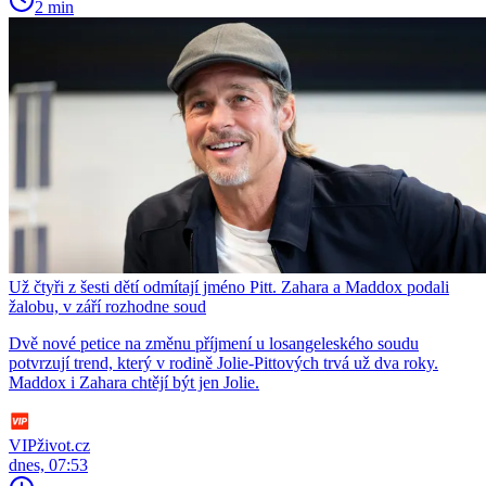
2 min
Už čtyři z šesti dětí odmítají jméno Pitt. Zahara a Maddox podali
žalobu, v září rozhodne soud
Dvě nové petice na změnu příjmení u losangeleského soudu
potvrzují trend, který v rodině Jolie-Pittových trvá už dva roky.
Maddox i Zahara chtějí být jen Jolie.
VIPživot.cz
dnes, 07:53