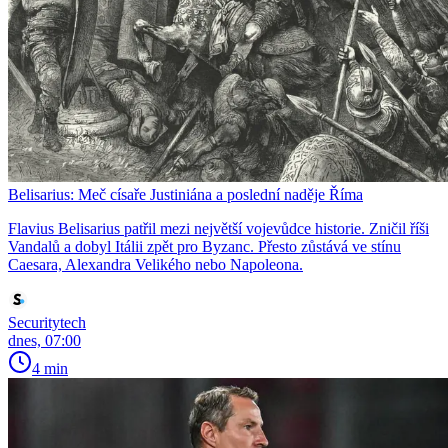
Belisarius: Meč císaře Justiniána a poslední naděje Říma
Flavius Belisarius patřil mezi největší vojevůdce historie. Zničil říši
Vandalů a dobyl Itálii zpět pro Byzanc. Přesto zůstává ve stínu
Caesara, Alexandra Velikého nebo Napoleona.
Securitytech
dnes, 07:00
4 min