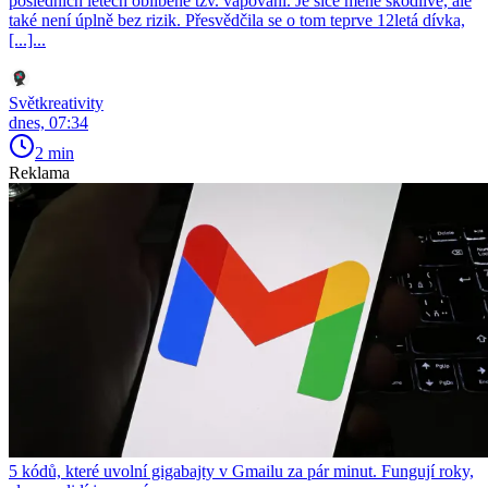
posledních letech oblíbené tzv. vapování. Je sice méně škodlivé, ale
také není úplně bez rizik. Přesvědčila se o tom teprve 12letá dívka,
[...]...
Světkreativity
dnes, 07:34
2 min
Reklama
5 kódů, které uvolní gigabajty v Gmailu za pár minut. Fungují roky,