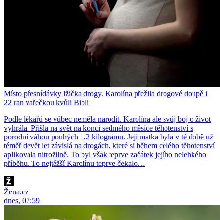
Místo přesnídávky lžička drogy. Karolína přežila drogové doupě i
22 ran vařečkou kvůli Bibli
Podle lékařů se vůbec neměla narodit. Karolína ale svůj boj o život
vyhrála. Přišla na svět na konci sedmého měsíce těhotenství s
porodní váhou pouhých 1,2 kilogramu. Její matka byla v té době už
téměř devět let závislá na drogách, které si během celého těhotenství
aplikovala nitrožilně. To byl však teprve začátek jejího nelehkého
příběhu. To nejtěžší Karolínu teprve čekalo…
Žena.cz
dnes, 07:59