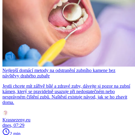
Nejlepší domácí metody na odstranění zubního kamene bez
návštěvy drahého zubaře
Jestli chcete mít zářivě bílé a zdravé zuby, dávejte si pozor na zubní
kámen, který se pravidelně usazuje při nedostatečném nebo
nesprávném čištění zubů. Naštěstí existuje návod, jak se ho zbavit
doma.
Krasnezeny.eu
dnes, 07:29
2 min