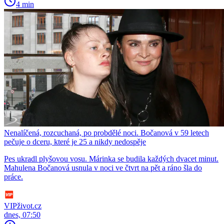
4 min
Nenalíčená, rozcuchaná, po probdělé noci. Bočanová v 59 letech
pečuje o dceru, které je 25 a nikdy nedospěje
Pes ukradl plyšovou vosu. Márinka se budila každých dvacet minut.
Mahulena Bočanová usnula v noci ve čtvrt na pět a ráno šla do
práce.
VIPživot.cz
dnes, 07:50