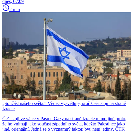
dnes, 07:09
2 min
„Součást našeho světa.“ Vědec vysvětluje, proč Češi stojí na straně
Izraele
Češi stojí ve válce v Pásmu Gazy na straně Izraele mimo jiné proto,
že ho vnímají jako součást západního světa, kdežto Palestince jako
jiné, orientální. Jedná se o významný faktor, byť není jediný. ČTK