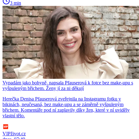
3 min
Vypadám jako bohyně, napsala Pfauserová k fotce bez make-upu s
vyšpuleným břichem. Ženy jí za ni děkují
Herečka Denisa Pfauserová zveřejnila na Instagramu fotku v
bikinách, neučesaná, bez make-upu a se záměrně vyšpuleným
břichem. Komentáře pod ní zaplavily díky žen, které v ní uviděly
vlastní tělo.
VIPživot.cz