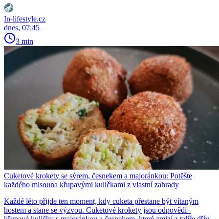
In-lifestyle.cz
dnes, 07:45
3 min
Cuketové krokety se sýrem, česnekem a majoránkou: Potěšte
každého mlsouna křupavými kuličkami z vlastní zahrady
Každé léto přijde ten moment, kdy cuketa přestane být vítaným
hostem a stane se výzvou. Cuketové krokety jsou odpovědí -
křupavé kuličky s majoránkou a česnekem, které zmizí z talíře dřív,