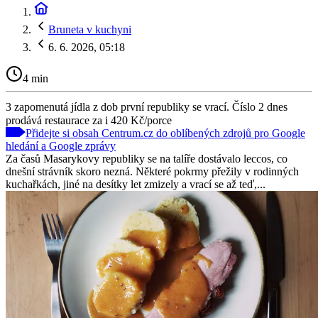
Bruneta v kuchyni
6. 6. 2026, 05:18
4 min
3 zapomenutá jídla z dob první republiky se vrací. Číslo 2 dnes
prodává restaurace za i 420 Kč/porce
Přidejte si obsah Centrum.cz do oblíbených zdrojů pro Google
hledání a Google zprávy
Za časů Masarykovy republiky se na talíře dostávalo leccos, co
dnešní strávník skoro nezná. Některé pokrmy přežily v rodinných
kuchařkách, jiné na desítky let zmizely a vrací se až teď,...