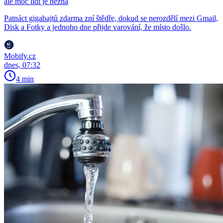
ale moc lidí je nezná
Patnáct gigabajtů zdarma zní štědře, dokud se nerozdělí mezi Gmail,
Disk a Fotky a jednoho dne přijde varování, že místo došlo.
Mobify.cz
dnes, 07:32
4 min