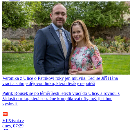
Veronika z Ulice o Patrikovi roky jen mluvila. Teď se Jiří Hána
vrací a slibuje dějovou linku, která diváky nepotěší
Patrik Rousek se po téměř šesti letech vrací do Ulice, a rovnou s
žádostí o ruku, která se začne komplikovat dřív, než ji stihne
vyslovit.
VIPživot.cz
dnes, 07:29