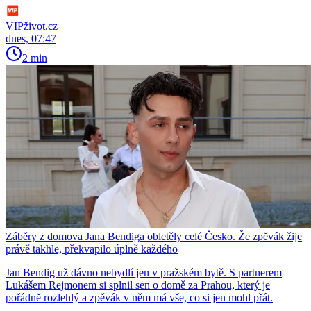
VIPživot.cz
dnes, 07:47
2 min
Záběry z domova Jana Bendiga obletěly celé Česko. Že zpěvák žije
právě takhle, překvapilo úplně každého
Jan Bendig už dávno nebydlí jen v pražském bytě. S partnerem
Lukášem Rejmonem si splnil sen o domě za Prahou, který je
pořádně rozlehlý a zpěvák v něm má vše, co si jen mohl přát.