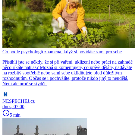
Co podle psychologů znamená, když si povídáte sami pro sebe
Přistihli jste se někdy, že si při vaření, uklízení nebo práci na zahradě
něco říkáte nahlas? Možná si komentujete, co právě děláte, nadáváte
na rozbitý spotřebič nebo sami sebe uklidňujete před důležitým
rozhodnutím. Občas se i pochválíte, protože nikdo jiný to neudělá.
Není ale proč se stydět.
NESPECHEJ.cz
dnes, 07:00
5 min