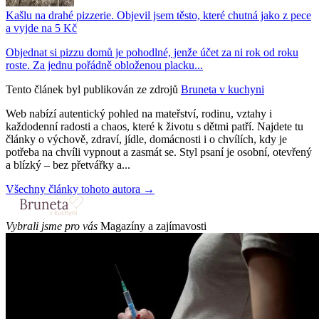
Kašlu na drahé pizzerie. Objevil jsem těsto, které chutná jako z pece
a vyjde na 5 Kč
Objednat si pizzu domů je pohodlné, jenže účet za ni rok od roku
roste. Za jednu pořádně obloženou placku...
Tento článek byl publikován ze zdrojů
Bruneta v kuchyni
Web nabízí autentický pohled na mateřství, rodinu, vztahy i
každodenní radosti a chaos, které k životu s dětmi patří. Najdete tu
články o výchově, zdraví, jídle, domácnosti i o chvílích, kdy je
potřeba na chvíli vypnout a zasmát se. Styl psaní je osobní, otevřený
a blízký – bez přetvářky a...
Všechny články tohoto autora →
Vybrali jsme pro vás
Magazíny a zajímavosti