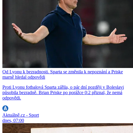
Od Lyonu k bezradnosti. Sparta se změnila k nepoznání a Priske
marně hledal odpovědi
Proti Lyonu fotbalová Sparta zářila, o pár dní později v Boleslavi
působila bezradně. Brian Priske po porážce 0:2 přiznal, že nemá
odpovědi.
Aktuálně.cz - Sport
dnes, 07:00