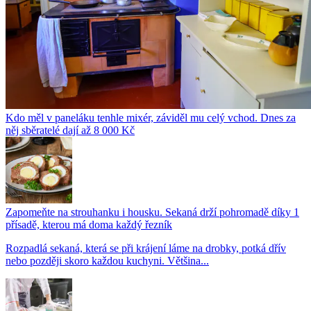
Kdo měl v paneláku tenhle mixér, záviděl mu celý vchod. Dnes za
něj sběratelé dají až 8 000 Kč
Zapomeňte na strouhanku i housku. Sekaná drží pohromadě díky 1
přísadě, kterou má doma každý řezník
Rozpadlá sekaná, která se při krájení láme na drobky, potká dřív
nebo později skoro každou kuchyni. Většina...