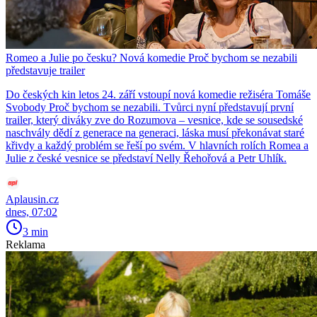
Romeo a Julie po česku? Nová komedie Proč bychom se nezabili
představuje trailer
Do českých kin letos 24. září vstoupí nová komedie režiséra Tomáše
Svobody Proč bychom se nezabili. Tvůrci nyní představují první
trailer, který diváky zve do Rozumova – vesnice, kde se sousedské
naschvály dědí z generace na generaci, láska musí překonávat staré
křivdy a každý problém se řeší po svém. V hlavních rolích Romea a
Julie z české vesnice se představí Nelly Řehořová a Petr Uhlík.
Aplausin.cz
dnes, 07:02
3 min
Reklama