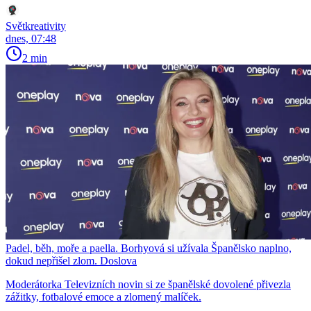
Světkreativity
dnes, 07:48
2 min
Padel, běh, moře a paella. Borhyová si užívala Španělsko naplno,
dokud nepřišel zlom. Doslova
Moderátorka Televizních novin si ze španělské dovolené přivezla
zážitky, fotbalové emoce a zlomený malíček.