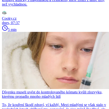
než vychladnou.
Cooky.cz
dnes, 07:37
5 min
Dívenku museli uvést do kontrolovaného kómatu kvůli zlozvyku,
kterému propadlo mnoho mladých lidí
To, že kouření škodí zdraví, ví každý. Mezi mladými se však stalo v