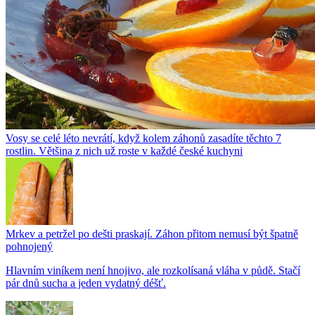
Vosy se celé léto nevrátí, když kolem záhonů zasadíte těchto 7
rostlin. Většina z nich už roste v každé české kuchyni
Mrkev a petržel po dešti praskají. Záhon přitom nemusí být špatně
pohnojený
Hlavním viníkem není hnojivo, ale rozkolísaná vláha v půdě. Stačí
pár dnů sucha a jeden vydatný déšť.