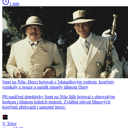
1 min
Smrt na Nilu: Herci bojovali s 54stupňovým vedrem, kostýmy
vznikaly z nouze a parník musely táhnout čluny
Při natáčení detektivky Smrt na Nilu štáb bojoval s obrovským
horkem i hlukem lodních motorů. Zvláštní původ filmových
kostýmů překvapil i samotné herce.
V Telce