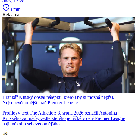
dnes, 17:28
3 min
Reklama
Brankář Kinský dostal nálepku, kterou by si možná nepřál.
Nejsebevědomější hráč Premier League
Profilový text The Athletic z 3. srpna 2026 označil Antonína
Kinského za hráče, vedle kterého je těžké v celé Premier League
najít někoho sebevědomějšího.