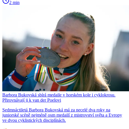
2 min
Barbora Bukovská sbírá medaile v horském kole i cyklokrosu.
Přirovnávají ji k van der Poelovi
Sedmnáctiletá Barbora Bukovská má za necelé dva roky na
juniorské scéně nejméně osm medailí z mistrovství světa a Evropy
ve dvou cyklistických disciplínách.