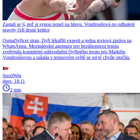
Zastali se jí, teď si sypou popel na hlavu. Vondroušová po odhalení
pravdy čelí drsné kritice
Osmačtyřicet stran, čtyři lékařští experti a jedna textová zpráva na
WhatsAppu. Mezinárodní agentura pro bezúhonnost tenisu
zveřejnila kompletní odůvodnění čtyřletého trestu pro Markétu
Vondroušovou a nálada v tenisovém světě se od té chvíle otočila.
SportWin
dnes, 18:11
2 min