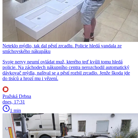
Neteklo mýdlo, tak dal pěstí zrcadlu. Policie hledá vandala ze
smíchovského nákupáku
Svoje nervy neumí ovládat muž, kterého teď kvůli tomu hledá
policie. Na záchodech nákupního centra nerozchodil automatický
dávkovač mýdla, naštval se a pěstí rozbil zrcadlo. Jenže škoda jde
do tisíců a hrozí mu i vězení.
Pražská Drbna
dnes, 17:31
1 min