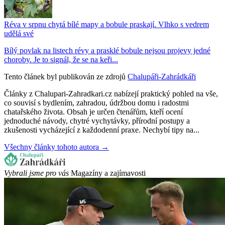
Réva v srpnu chytá bílé mapy a bobule praskají. Vlhko s vedrem
udělá své
Bílý povlak na listech révy a prasklé bobule nejsou projevy jedné
choroby. Je to signál, že se na keři...
Tento článek byl publikován ze zdrojů
Chalupáři-Zahrádkáři
Články z Chalupari-Zahradkari.cz nabízejí praktický pohled na vše,
co souvisí s bydlením, zahradou, údržbou domu i radostmi
chatařského života. Obsah je určen čtenářům, kteří ocení
jednoduché návody, chytré vychytávky, přírodní postupy a
zkušenosti vycházející z každodenní praxe. Nechybí tipy na...
Všechny články tohoto autora →
Vybrali jsme pro vás
Magazíny a zajímavosti