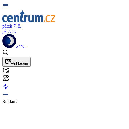
pátek 7. 8.
pá 7. 8.
24°C
Přihlášení
Reklama