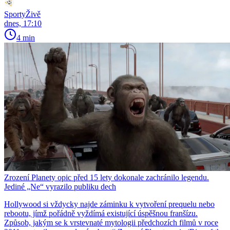
SportyŽivě
dnes, 17:10
4 min
Zrození Planety opic před 15 lety dokonale zachránilo legendu.
Jediné „Ne“ vyrazilo publiku dech
Hollywood si vždycky najde záminku k vytvoření prequelu nebo
rebootu, jímž pořádně vyždímá existující úspěšnou franšízu.
Způsob, jakým se k vrstevnaté mytologii předchozích filmů v roce