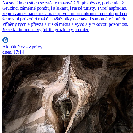
Na sociálních sítích se začaly masově šířit příspěvky, podle nichž
Gruzínci záměrně ponižují a šikanují ruské turisty. Tvrdí například,
že jim zaměstnanci restaurací plivou nebo dokonce močí do jídla či
že místní průvodci ruské návštěvníky nechávají samotné v horách.
Příběhy rychle převzala ruská média a vyvolaly takovou pozornost,
že se k nim musel vyjádřit i gruzínský premiér.
Aktuálně.cz - Zprávy
dnes, 17:14