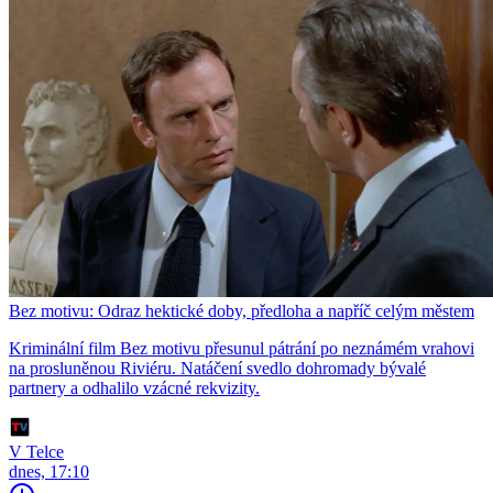
Bez motivu: Odraz hektické doby, předloha a napříč celým městem
Kriminální film Bez motivu přesunul pátrání po neznámém vrahovi
na prosluněnou Riviéru. Natáčení svedlo dohromady bývalé
partnery a odhalilo vzácné rekvizity.
V Telce
dnes, 17:10