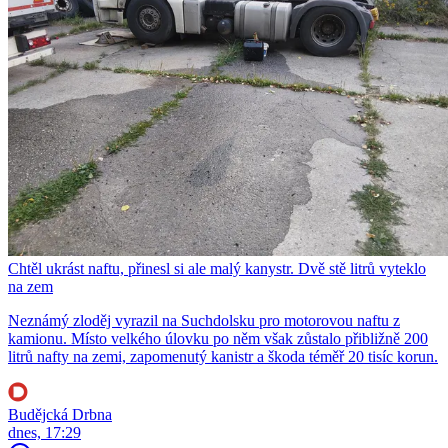
Chtěl ukrást naftu, přinesl si ale malý kanystr. Dvě stě litrů vyteklo
na zem
Neznámý zloděj vyrazil na Suchdolsku pro motorovou naftu z
kamionu. Místo velkého úlovku po něm však zůstalo přibližně 200
litrů nafty na zemi, zapomenutý kanistr a škoda téměř 20 tisíc korun.
Budějcká Drbna
dnes, 17:29