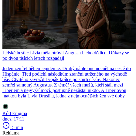
Lidské bestie: Livia měla otrávit Augusta i jeho dědice. Důkazy se
po dvou tisících letech rozpadají
Jeden zemřel během epidemie. Druhý náhle onemocněl na cestě do
Hispánie. Třetí podlehl následkům zranění utrženého na východě
říše. Čtvrtého zavraždil voják krátce po smrti císaře. Nakonec
zemřel samotný Augustus. Z téměř všech mužů, kteří stáli mezi
Tiberiem a nejvyšší mocí, postupně nezůstal nikdo. A Tiberiovou
matkou byla Livia Drusilla, jedna z nejmocnějších žen své doby.
Kód Enigma
dnes, 17:11
15 min
Reklama