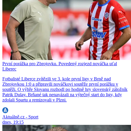
První porážka pro Zbrojovku. Povedený rozjezd nováčka uťal
Liberec
Fotbalisté Liberce zvítězili ve 3. kole první ligy v Brně nad
Zbrojovkou 1:0 a připravili nováčkovi soutěže první porážku v
soutěži. O výhře Slovanu rozhodl po hodině hry slovenský záložník
Patrik Dulay. Brňané tak nenavázali na výtečný start do ligy, kdy
zdolali Spartu a remizovali v Plzni.
Aktuálně.cz - Sport
dnes, 19:15