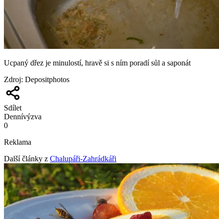
Ucpaný dřez je minulostí, hravě si s ním poradí sůl a saponát
Zdroj
:
Depositphotos
Sdílet
Denní
výzva
0
Reklama
Další články z
Chalupáři-Zahrádkáři