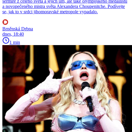
šermíře z celého světa a jejich um, ale také olympijského medailistu
a novopečeného mistra světa Alexandera Choupenitche. Podívejte
se, jak to v srdci jihomoravské metropole vypadalo.
Brněnská Drbna
dnes, 18:40
1 min