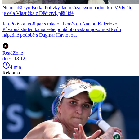
Nejmladší syn Bolka Polívky Jan ukázal svou partnerku. Vždyť to
je celá Vlastička z Dědictví, píší lidé
Jan Polívka tvoří pár s mladou herečkou Anetou Kalertovou.
Půvabná studentka na sebe poutá obrovskou pozornost kvůli
nápadné podobě s Dagmar Havlovou.
ReadZone
dnes, 18:12
4 min
Reklama