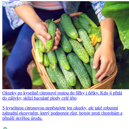
Okurky po kyselině citronové rostou do šířky i délky. Kdo ji přidá
do zálivky, sklízí baculaté plody celé léto
S kyselinou citronovou nepěstujete jen okurky, ale také robustní
zahradní ekosystém, který podporuje růst, bojuje proti chorobám a
přináší skvělou úrodu.