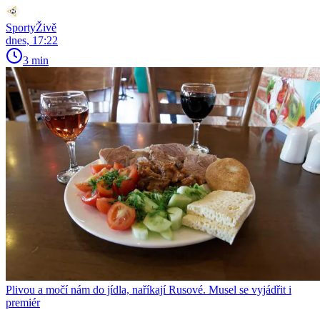
SportyŽivě
dnes, 17:22
3 min
Plivou a močí nám do jídla, naříkají Rusové. Musel se vyjádřit i
premiér