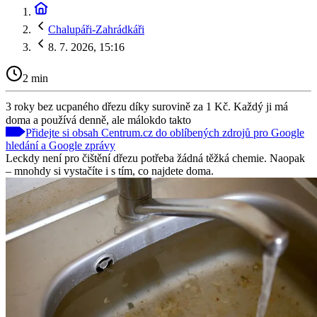
Chalupáři-Zahrádkáři
8. 7. 2026, 15:16
2 min
3 roky bez ucpaného dřezu díky surovině za 1 Kč. Každý ji má
doma a používá denně, ale málokdo takto
Přidejte si obsah Centrum.cz do oblíbených zdrojů pro Google
hledání a Google zprávy
Leckdy není pro čištění dřezu potřeba žádná těžká chemie. Naopak
– mnohdy si vystačíte i s tím, co najdete doma.