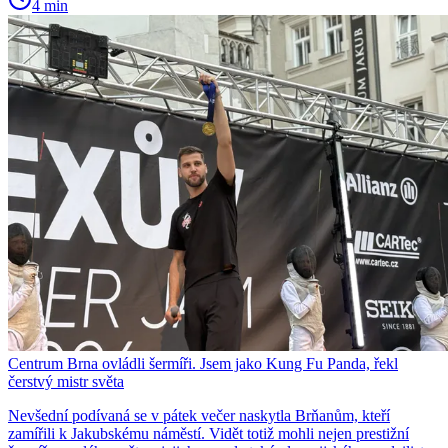
4 min
Centrum Brna ovládli šermíři. Jsem jako Kung Fu Panda, řekl
čerstvý mistr světa
Nevšední podívaná se v pátek večer naskytla Brňanům, kteří
zamířili k Jakubskému náměstí. Vidět totiž mohli nejen prestižní