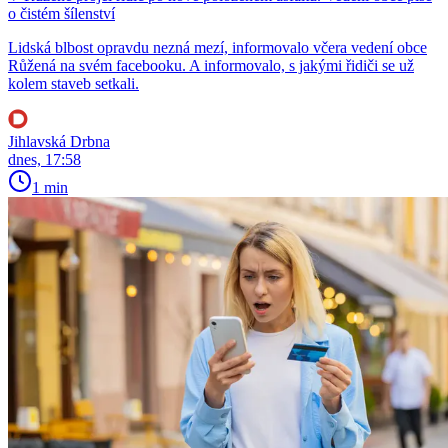
o čistém šílenství
Lidská blbost opravdu nezná mezí, informovalo včera vedení obce
Růžená na svém facebooku. A informovalo, s jakými řidiči se už
kolem staveb setkali.
Jihlavská Drbna
dnes, 17:58
1 min