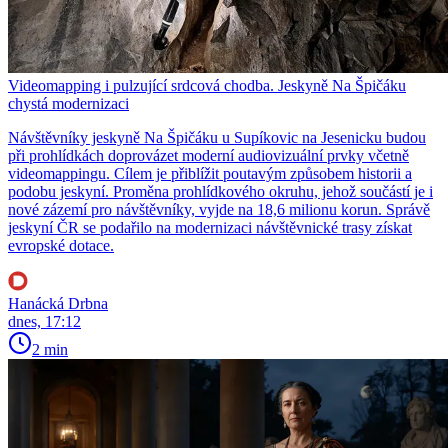
Videomapping i pulzující srdcová chodba. Jeskyně Na Špičáku
chystá modernizaci
Návštěvníky jeskyně Na Špičáku u Supíkovic na Jesenicku budou
při prohlídkách doprovázet moderní audiovizuální prvky včetně
videomappingu. Cílem je přiblížit poutavým způsobem historii a
podobu jeskyní. Proměna prohlídkového okruhu, jehož součástí je i
nové zázemí pro návštěvníky, vyjde na 18,6 milionu korun. Správě
jeskyní ČR se podařilo na modernizaci návštěvnické trasy získat
evropské dotace.
Hanácká Drbna
dnes, 17:12
2 min