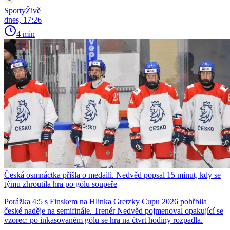
SportyŽivě
dnes, 17:26
4 min
Česká osmnáctka přišla o medaili. Nedvěd popsal 15 minut, kdy se
týmu zhroutila hra po gólu soupeře
Porážka 4:5 s Finskem na Hlinka Gretzky Cupu 2026 pohřbila
české naděje na semifinále. Trenér Nedvěd pojmenoval opakující se
vzorec: po inkasovaném gólu se hra na čtvrt hodiny rozpadla.