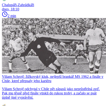
Chalupáři-Zahrádkáři
dnes, 18:10
2 min
Viliam Schrojf: žižkovský kluk, nejlepší brankář MS 1962 a finále v
Chile, které přepsaly jeho kariéru
Viliam Schrojf odchytal v Chile pět zápasů jako neprůstřelná zeď.
Pak mu těsně před finále vtiskli do rukou trofej, a začalo se psát
úplně jiné vyprávění.