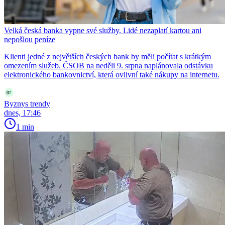
Velká česká banka vypne své služby. Lidé nezaplatí kartou ani
nepošlou peníze
Klienti jedné z největších českých bank by měli počítat s krátkým
omezením služeb. ČSOB na neděli 9. srpna naplánovala odstávku
elektronického bankovnictví, která ovlivní také nákupy na internetu.
Byznys trendy
dnes, 17:46
1 min