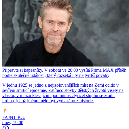
Připravte si kapesníky. V sobotu ve 20:00 vysílá Prima MAX příběh
podle skutečné události, který rozseká i ty nejtvrdší povahy
V lednu 1925 se jedno z nejizolovanějších míst na Zemi ocitlo v
sevření smrtící epidemie. Zatímco stovky dětských životů visely na
vlásku, v mrazu klesajícím pod minus čtyřicet stupňů se zrodil
hrdina, jehož jméno mělo být vymazáno z historie.
FAJNTIP.cz
dnes, 19:00