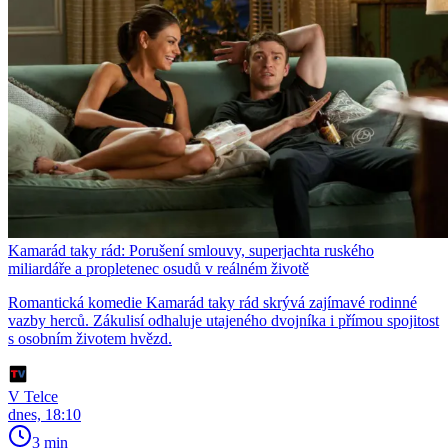
Kamarád taky rád: Porušení smlouvy, superjachta ruského
miliardáře a propletenec osudů v reálném životě
Romantická komedie Kamarád taky rád skrývá zajímavé rodinné
vazby herců. Zákulisí odhaluje utajeného dvojníka i přímou spojitost
s osobním životem hvězd.
V Telce
dnes, 18:10
3 min