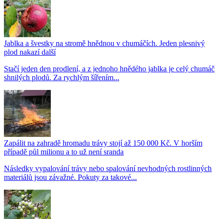
Jablka a švestky na stromě hnědnou v chumáčích. Jeden plesnivý
plod nakazí další
Stačí jeden den prodlení, a z jednoho hnědého jablka je celý chumáč
shnilých plodů. Za rychlým šířením...
Zapálit na zahradě hromadu trávy stojí až 150 000 Kč. V horším
případě půl milionu a to už není sranda
Následky vypalování trávy nebo spalování nevhodných rostlinných
materiálů jsou závažné. Pokuty za takové...