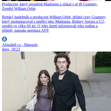
Producent, který proměnil Madonnu a získal s ní tři Grammy.
Zemřel William Orbit
Britský hudebník a producent William Orbit, držitel ceny Grammy,
který spolupracoval s umělci jako Madonna, Britney Spears a U2,
zemřel ve věku 69 let. O jeho úmrtí informovali jeho rodina a
přátelé, napsala agentura AFP.
Aktuálně.cz - Magazín
dnes, 18:22