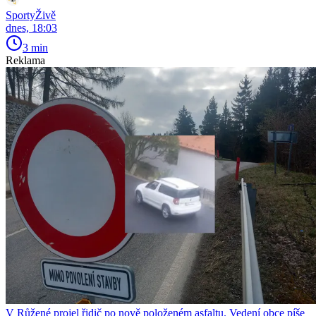
SportyŽivě
dnes, 18:03
3 min
Reklama
V Růžené projel řidič po nově položeném asfaltu. Vedení obce píše