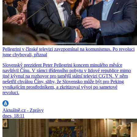
Pellegrini v čínské televizi zavzpomínal na komunismus. Po revoluci
jsme chybovali, přiznal
Slovenský prezident Peter Pellegrini koncem minulého měsíce
navštívil Čínu. V rámci třídenního pobytu v lidové republice mimo
jiné kývnul na rozhovor pro tamější státní televizi CGTN. V něm
nešetřil chválou Číny, sliby, že Slovensko může být pro Peking
vynikajícím prostředníkem, a zkritizoval vývoj po sametové
revoluci.
Aktuálně.cz - Zprávy
dnes, 18:11