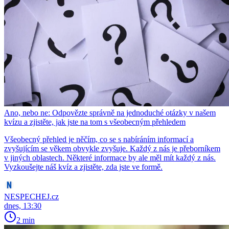
Ano, nebo ne: Odpovězte správně na jednoduché otázky v našem
kvízu a zjistěte, jak jste na tom s všeobecným přehledem
Všeobecný přehled je něčím, co se s nabíráním informací a
zvyšujícím se věkem obvykle zvyšuje. Každý z nás je přeborníkem
v jiných oblastech. Některé informace by ale měl mít každý z nás.
Vyzkoušejte náš kvíz a zjistěte, zda jste ve formě.
NESPECHEJ.cz
dnes, 13:30
2 min