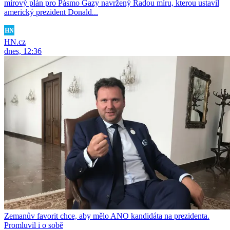
mírový plán pro Pásmo Gazy navržený Radou míru, kterou ustavil
americký prezident Donald...
HN.cz
dnes, 12:36
Zemanův favorit chce, aby mělo ANO kandidáta na prezidenta.
Promluvil i o sobě