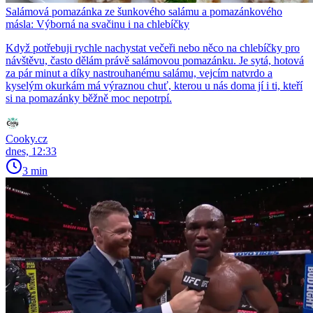
Salámová pomazánka ze šunkového salámu a pomazánkového
másla: Výborná na svačinu i na chlebíčky
Když potřebuji rychle nachystat večeři nebo něco na chlebíčky pro
návštěvu, často dělám právě salámovou pomazánku. Je sytá, hotová
za pár minut a díky nastrouhanému salámu, vejcím natvrdo a
kyselým okurkám má výraznou chuť, kterou u nás doma jí i ti, kteří
si na pomazánky běžně moc nepotrpí.
Cooky.cz
dnes, 12:33
3 min