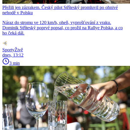
Přežili jen zázrakem. Český pilot Stříteský promluvil po ohnivé
nehodě v Polsku
Náraz do stromu ve 120 km/h, oheň, vyprošťování z vraku.
Dominik Stříteský poprvé popsal, co prožil na Rallye Polska, a co
ho čeká dál.
SportyŽivě
dnes, 13:12
3 min