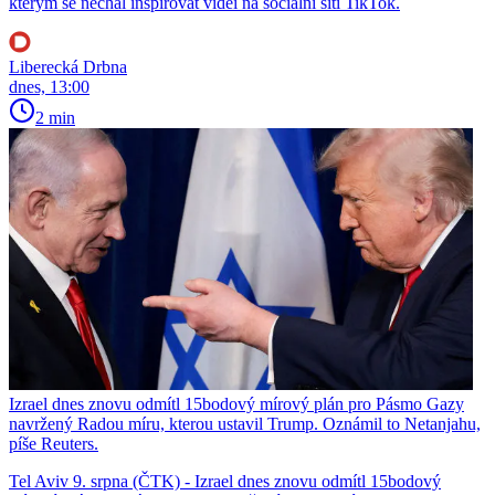
kterým se nechal inspirovat videi na sociální síti TikTok.
Liberecká Drbna
dnes, 13:00
2 min
Izrael dnes znovu odmítl 15bodový mírový plán pro Pásmo Gazy
navržený Radou míru, kterou ustavil Trump. Oznámil to Netanjahu,
píše Reuters.
Tel Aviv 9. srpna (ČTK) - Izrael dnes znovu odmítl 15bodový