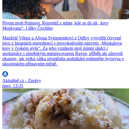
Pivem proti Putinovi. Reportáž z místa, kde se dá pít „krev
Moskvana“. I díky Čechům
Manželé Viktor a Aljona Symonenkovi z Oděsy vytvořili červené
pivo z bizarních ingrediencí s provokativním názvem „Moskalova
krev v českém stylu“. Za jeho vznikem stojí místní sládci i
spolupráce s plzeňským minipivovarem Raven, příběh ale zároveň
ukazuje, jak velká válka proměnila podnikání rodinného byznysu v
ukrajinském přístavním městě.
Aktuálně.cz - Zprávy
dnes, 13:35