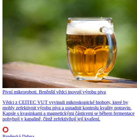
Pivní mikroroboti. Brněnští vědci inovují výrobu piva
Vědci z CEITEC VUT vyvinuli mikroskopické bioboty, které by
mohly zefektivnit výrobu piva a usnadnit kontrolu kvality potravin.
Kapsle s kvasinkami a magnetickými částicemi se během fermentace
pohybují v kapalině, čímž zefektivňují její kvašení.
Brněnská Drbna