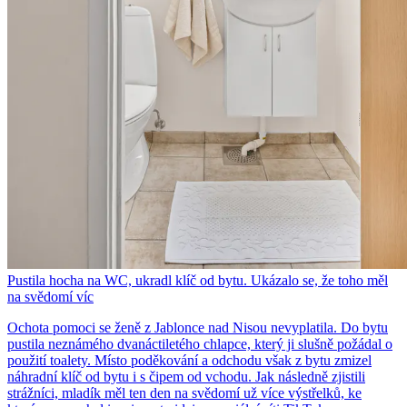
Pustila hocha na WC, ukradl klíč od bytu. Ukázalo se, že toho měl
na svědomí víc
Ochota pomoci se ženě z Jablonce nad Nisou nevyplatila. Do bytu
pustila neznámého dvanáctiletého chlapce, který ji slušně požádal o
použití toalety. Místo poděkování a odchodu však z bytu zmizel
náhradní klíč od bytu i s čipem od vchodu. Jak následně zjistili
strážníci, mladík měl ten den na svědomí už více výstřelků, ke