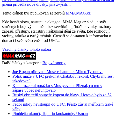
jména přivedla nové diváky, jiná zvýšila...
Tento článek byl publikován ze zdrojů
MMAMAG.cz
Kde končí slova, nastupuje oktagon. MMA Mag.cz sleduje svět
smíšených bojových umění bez servítků – přináší novinky, rozbory
zápasů, přestupy, statistiky i zákulisní dění ze světa, kde rozhodují
vteřiny, taktika a tvrdý trénink. Čtenáři se dostanou k informacím o
domácí i světové scéně – od UFC...
Všechny články tohoto autora →
Další články z kategorie
Bojové sporty
Joe Rogan přirovnal Mosese Itaumu k Mikeu Tysonovi
Polák může v UFC překonat Chabibův rekord. Chybí mu šest
takedownů
Klein rozebral porážku s Musayevem. Přiznal, co mu v
zápase vůbec nefungovalo
Ruský obr trefil soupeře kopem do hlavy. Hotovo bylo za 52
sekund
Fedor nikdy nevstoupil do UFC. Přesto zůstal měřítkem těžké
váhy
Pimbletta ukončí, Topuriu knokautuje. Usman