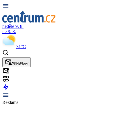
neděle 9. 8.
ne 9. 8.
31°C
Přihlášení
Reklama