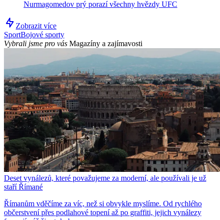
Nurmagomedov prý porazí všechny hvězdy UFC
Zobrazit více
Sport
Bojové sporty
Vybrali jsme pro vás
Magazíny a zajímavosti
Deset vynálezů, které považujeme za moderní, ale používali je už
staří Římané
Římanům vděčíme za víc, než si obvykle myslíme. Od rychlého
občerstvení přes podlahové topení až po graffiti, jejich vynálezy