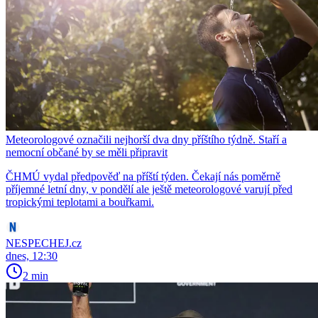
Meteorologové označili nejhorší dva dny příštího týdně. Staří a
nemocní občané by se měli připravit
ČHMÚ vydal předpověď na příští týden. Čekají nás poměrně
příjemné letní dny, v pondělí ale ještě meteorologové varují před
tropickými teplotami a bouřkami.
NESPECHEJ.cz
dnes, 12:30
2 min