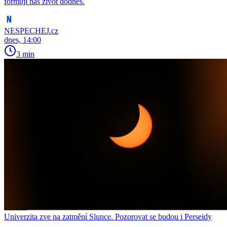
formují náš život dodnes.
NESPECHEJ.cz
dnes, 14:00
3 min
Univerzita zve na zatmění Slunce. Pozorovat se budou i Perseidy