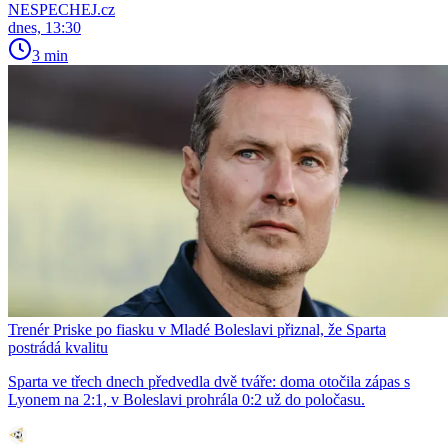
NESPECHEJ.cz
dnes, 13:30
3 min
Trenér Priske po fiasku v Mladé Boleslavi přiznal, že Sparta
postrádá kvalitu
Sparta ve třech dnech předvedla dvě tváře: doma otočila zápas s
Lyonem na 2:1, v Boleslavi prohrála 0:2 už do poločasu.