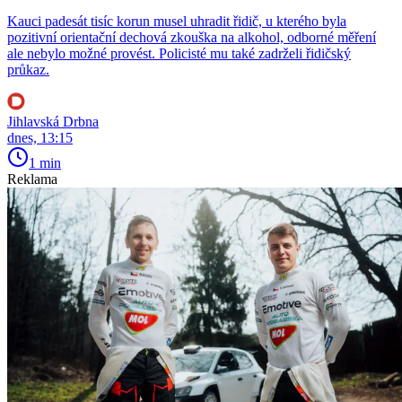
Kauci padesát tisíc korun musel uhradit řidič, u kterého byla
pozitivní orientační dechová zkouška na alkohol, odborné měření
ale nebylo možné provést. Policisté mu také zadrželi řidičský
průkaz.
Jihlavská Drbna
dnes, 13:15
1 min
Reklama