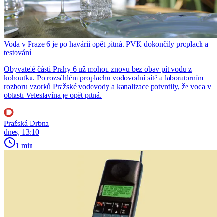
Voda v Praze 6 je po havárii opět pitná. PVK dokončily proplach a
testování
Obyvatelé části Prahy 6 už mohou znovu bez obav pít vodu z
kohoutku. Po rozsáhlém proplachu vodovodní sítě a laboratorním
rozboru vzorků Pražské vodovody a kanalizace potvrdily, že voda v
oblasti Veleslavína je opět pitná.
Pražská Drbna
dnes, 13:10
1 min