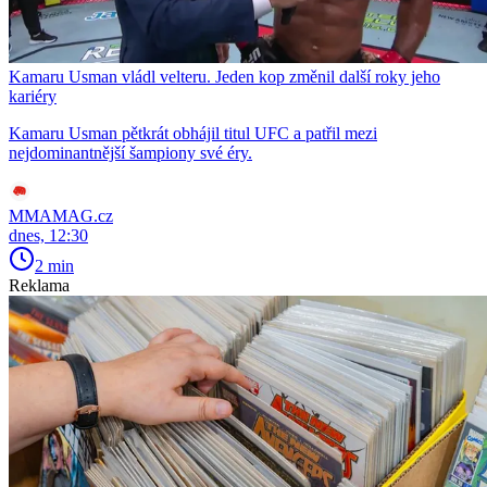
Kamaru Usman vládl velteru. Jeden kop změnil další roky jeho
kariéry
Kamaru Usman pětkrát obhájil titul UFC a patřil mezi
nejdominantnější šampiony své éry.
MMAMAG.cz
dnes, 12:30
2 min
Reklama