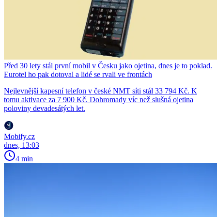
Před 30 lety stál první mobil v Česku jako ojetina, dnes je to poklad.
Eurotel ho pak dotoval a lidé se rvali ve frontách
Nejlevnější kapesní telefon v české NMT síti stál 33 794 Kč. K
tomu aktivace za 7 900 Kč. Dohromady víc než slušná ojetina
poloviny devadesátých let.
Mobify.cz
dnes, 13:03
4 min