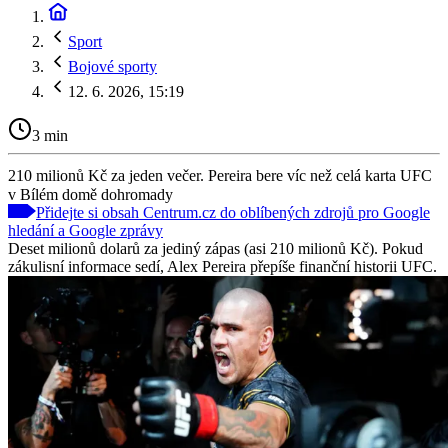
Sport
Bojové sporty
12. 6. 2026, 15:19
3 min
210 milionů Kč za jeden večer. Pereira bere víc než celá karta UFC
v Bílém domě dohromady
Přidejte si obsah Centrum.cz do oblíbených zdrojů pro Google
hledání a Google zprávy
Deset milionů dolarů za jediný zápas (asi 210 milionů Kč). Pokud
zákulisní informace sedí, Alex Pereira přepíše finanční historii UFC.