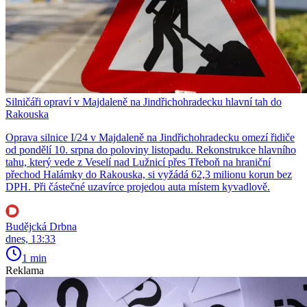
Silničáři opraví v Majdaleně na Jindřichohradecku hlavní tah do
Rakouska
Oprava silnice I/24 v Majdaleně na Jindřichohradecku omezí řidiče
od pondělí 10. srpna do poloviny listopadu. Rekonstrukce hlavního
tahu, který vede z Veselí nad Lužnicí přes Třeboň na hraniční
přechod Halámky do Rakouska, si vyžádá 62,3 milionu korun bez
DPH. Při částečné uzavírce projedou auta místem kyvadlově.
Budějcká Drbna
dnes, 13:33
1 min
Reklama