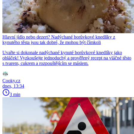
Hlavní jídlo nebo dezert? Nadýchané borůvkové knedlíky z
kynutého těsta jsou tak dobré, že mohou být čímkoli
Uvařte si dokonale nadýchané kynuté borůvkové knedlíky jako
obláček! Vyzkoušejte jednoduchý a prověřený recept na vláčné těsto
s tvarem, cukrem a rozpouštějícím se máslem.
Cooky.cz
dnes, 13:34
3 min