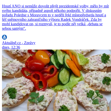
Hnutí ANO si nemůže dovolit přejít prezidentské volby, mělo by mít
svého kandidáta, případně aspoň někoho podpořit. V diskusním
pořadu Poledne s Moravcem to v neděli řekl místopředseda hnutí a
šéf sněmovního zahraničního výboru Radek Vondráček. Zda by
mohl kandidovat on, si rozmyslí, je to podle něj velká „debata se
sebou samým“.
Aktuálně.cz - Zprávy
dnes, 12:36