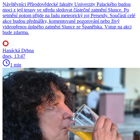
Návštěvníci Přírodovědecké fakulty Univerzity Palackého budou
moci z její terasy ve středu sledovat částečné zatmění Slunce. Po
setmění potom přijde na řadu meteorický roj Perseidy. Součástí celé
akce budou přednášky, komentované pozorování nebo živý
videopřenos úplného zatmění Slunce ze Španělska. Vstup na akci
bude zdarma.
Hanácká Drbna
dnes, 13:47
1 min