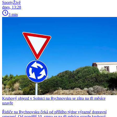
SportyŽivě
dnes, 13:28
3 min
Kruhový objezd v Solnici na Rychnovsku se zítra na tři měsíce
uzavře
Řidiče na Rychnovsku čeká od příštího týdne výrazné dopravní
omezení. Od pondělí 10. srpna se na tři měsíce uzavře kruhový