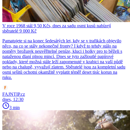
V roce 1968 stál 9,50 Kčs, dnes za sadu osmi kusů nabízejí
sběratelé 9 000 Kč
Pamatujete si na konec šedesátých let, kdy se v trafikách objevilo
něco, na co se stály nekonečné fronty? I když to tehdy stálo na
poměry brožurek neuvěřitelné peníze, kluci i holky pro to běželi s
nataženou dlaní plnou mincí. Dnes se tyto zažloutlé papírové
poklady, které možná stále leží zapomenuté v krabici na vaší půdě
nebo na chalupě, vyvažují zlatem. Sběratelé jsou za kompletní sadu
osmi sešitů ochotni okamžitě vyplatit téměř deset tisíc korun na
ruku.
FAJNTIP.cz
dnes, 12:30
3 min