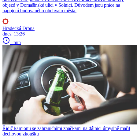
objezd v Domašínské ulici v Solnici. Důvodem jsou práce na
napojení budovaného obchvatu města.
Hradecká Drbna
dnes, 13:26
1 min
Řidič kamionu se zahraničními značkami na dálnici úmyslně mařil
dechovou zkoušku