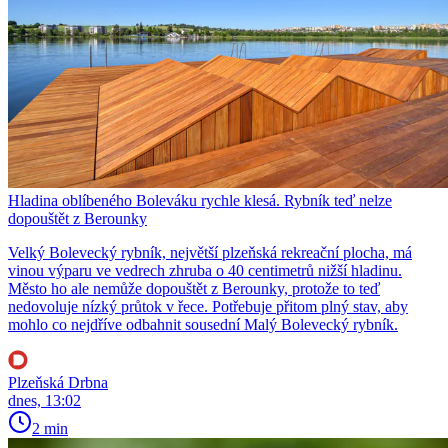
Hladina oblíbeného Boleváku rychle klesá. Rybník teď nelze
dopouštět z Berounky
Velký Bolevecký rybník, největší plzeňská rekreační plocha, má
vinou výparu ve vedrech zhruba o 40 centimetrů nižší hladinu.
Město ho ale nemůže dopouštět z Berounky, protože to teď
nedovoluje nízký průtok v řece. Potřebuje přitom plný stav, aby
mohlo co nejdříve odbahnit sousední Malý Bolevecký rybník.
Plzeňská Drbna
dnes, 13:02
2 min