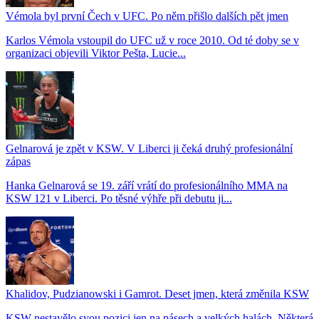
Vémola byl první Čech v UFC. Po něm přišlo dalších pět jmen
Karlos Vémola vstoupil do UFC už v roce 2010. Od té doby se v
organizaci objevili Viktor Pešta, Lucie...
Gelnarová je zpět v KSW. V Liberci ji čeká druhý profesionální
zápas
Hanka Gelnarová se 19. září vrátí do profesionálního MMA na
KSW 121 v Liberci. Po těsné výhře při debutu ji...
Khalidov, Pudzianowski i Gamrot. Deset jmen, která změnila KSW
KSW nestavělo svou pozici jen na pásech a velkých halách. Některá