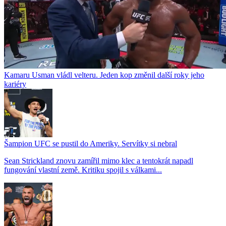
Kamaru Usman vládl velteru. Jeden kop změnil další roky jeho
kariéry
Šampion UFC se pustil do Ameriky. Servítky si nebral
Sean Strickland znovu zamířil mimo klec a tentokrát napadl
fungování vlastní země. Kritiku spojil s válkami...