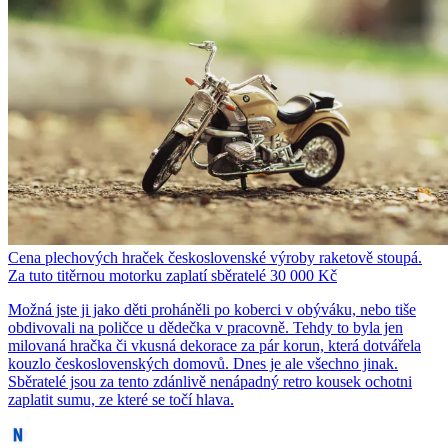
Cena plechových hraček československé výroby raketově stoupá.
Za tuto titěrnou motorku zaplatí sběratelé 30 000 Kč
Možná jste ji jako děti proháněli po koberci v obýváku, nebo tiše
obdivovali na poličce u dědečka v pracovně. Tehdy to byla jen
milovaná hračka či vkusná dekorace za pár korun, která dotvářela
kouzlo československých domovů. Dnes je ale všechno jinak.
Sběratelé jsou za tento zdánlivě nenápadný retro kousek ochotni
zaplatit sumu, ze které se točí hlava.