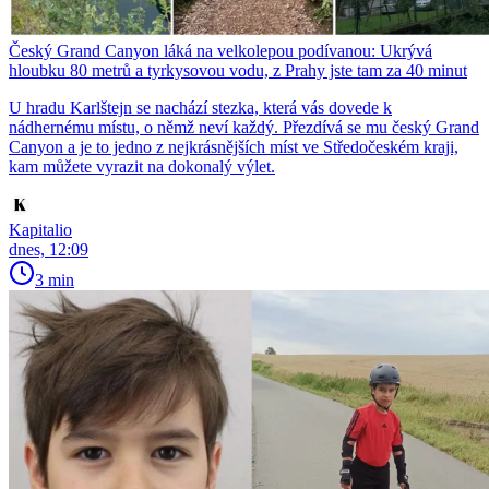
Český Grand Canyon láká na velkolepou podívanou: Ukrývá
hloubku 80 metrů a tyrkysovou vodu, z Prahy jste tam za 40 minut
U hradu Karlštejn se nachází stezka, která vás dovede k
nádhernému místu, o němž neví každý. Přezdívá se mu český Grand
Canyon a je to jedno z nejkrásnějších míst ve Středočeském kraji,
kam můžete vyrazit na dokonalý výlet.
Kapitalio
dnes, 12:09
3 min