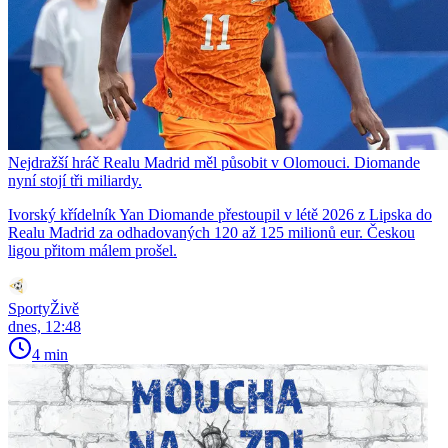
Nejdražší hráč Realu Madrid měl působit v Olomouci. Diomande
nyní stojí tři miliardy.
Ivorský křídelník Yan Diomande přestoupil v létě 2026 z Lipska do
Realu Madrid za odhadovaných 120 až 125 milionů eur. Českou
ligou přitom málem prošel.
SportyŽivě
dnes, 12:48
4 min