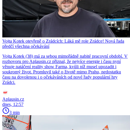
Vojta Kotek otevřeně o Zrádcích: Láká mě role Zrádce! Nová řada
předčí všechna očekávání
Vojta Kotek (38) má za sebou mimořádně nabité pracovní období. V
rozhovoru pro Aplausin.cz přiznal, že nejvíce energie i času nyní
věnuje natáčení reality show Farma, kvůli níž musel upozadit i
soukromý život. Promluvil také o životě mimo Prahu, nedostatku
času na dovolenou i o očekáváních od nové řady populární hry
Zrádci.
Aplausin.cz
dnes, 12:57
3 min