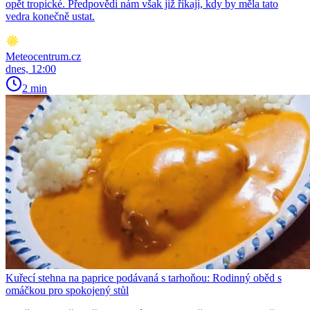
opět tropické. Předpovědi nám však již říkají, kdy by měla tato
vedra konečně ustat.
Meteocentrum.cz
dnes, 12:00
2 min
Kuřecí stehna na paprice podávaná s tarhoňou: Rodinný oběd s
omáčkou pro spokojený stůl