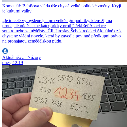
Komentář: Babišova vláda tiše chystá velké politické změny. Kryjí
je kulturní války
„Je to celé vymyšlené jen pro velké agropodniky, které žijí na
pronajaté půdě. Jsme kategoricky proti,“ řekl šéf Asociace
soukromého zemědělství ČR Jaroslav Šebek redakci Aktuálně.cz k
chystané vládní novele, která by zavedla povinné předkupní právo
na pronajatou zemědělskou půdu.
Aktuálně.cz - Názory
dnes, 12:19