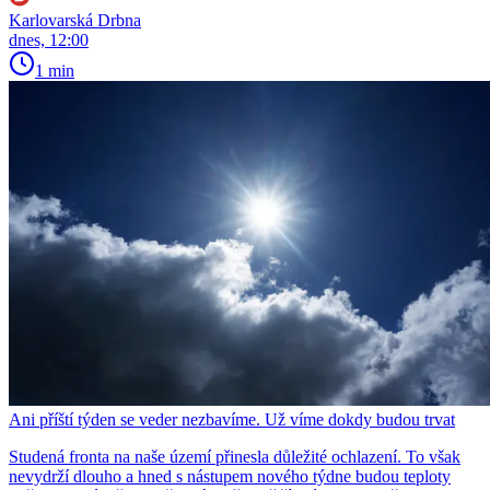
Karlovarská Drbna
dnes, 12:00
1 min
Ani příští týden se veder nezbavíme. Už víme dokdy budou trvat
Studená fronta na naše území přinesla důležité ochlazení. To však
nevydrží dlouho a hned s nástupem nového týdne budou teploty