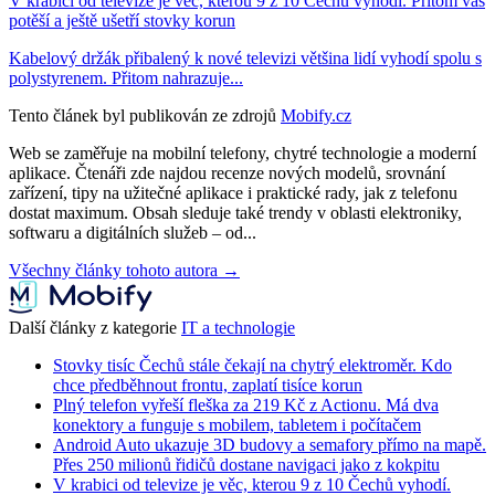
V krabici od televize je věc, kterou 9 z 10 Čechů vyhodí. Přitom vás
potěší a ještě ušetří stovky korun
Kabelový držák přibalený k nové televizi většina lidí vyhodí spolu s
polystyrenem. Přitom nahrazuje...
Tento článek byl publikován ze zdrojů
Mobify.cz
Web se zaměřuje na mobilní telefony, chytré technologie a moderní
aplikace. Čtenáři zde najdou recenze nových modelů, srovnání
zařízení, tipy na užitečné aplikace i praktické rady, jak z telefonu
dostat maximum. Obsah sleduje také trendy v oblasti elektroniky,
softwaru a digitálních služeb – od...
Všechny články tohoto autora →
Další články z kategorie
IT a technologie
Stovky tisíc Čechů stále čekají na chytrý elektroměr. Kdo
chce předběhnout frontu, zaplatí tisíce korun
Plný telefon vyřeší fleška za 219 Kč z Actionu. Má dva
konektory a funguje s mobilem, tabletem i počítačem
Android Auto ukazuje 3D budovy a semafory přímo na mapě.
Přes 250 milionů řidičů dostane navigaci jako z kokpitu
V krabici od televize je věc, kterou 9 z 10 Čechů vyhodí.