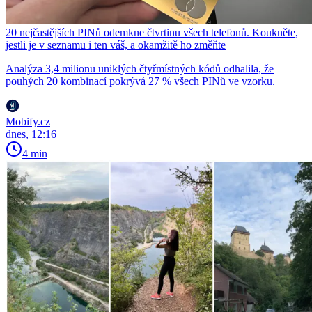
20 nejčastějších PINů odemkne čtvrtinu všech telefonů. Koukněte,
jestli je v seznamu i ten váš, a okamžitě ho změňte
Analýza 3,4 milionu uniklých čtyřmístných kódů odhalila, že
pouhých 20 kombinací pokrývá 27 % všech PINů ve vzorku.
Mobify.cz
dnes, 12:16
4 min