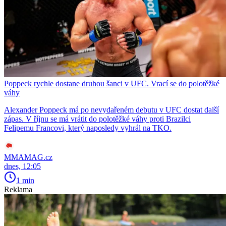
Poppeck rychle dostane druhou šanci v UFC. Vrací se do polotěžké
váhy
Alexander Poppeck má po nevydařeném debutu v UFC dostat další
zápas. V říjnu se má vrátit do polotěžké váhy proti Brazilci
Felipemu Francovi, který naposledy vyhrál na TKO.
MMAMAG.cz
dnes, 12:05
1 min
Reklama