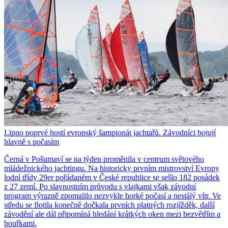
Lipno poprvé hostí evropský šampionát jachtařů. Závodníci bojují
hlavně s počasím
Černá v Pošumaví se na týden proměnila v centrum světového
mládežnického jachtingu. Na historicky prvním mistrovství Evropy
lodní třídy 29er pořádaném v České republice se sešlo 182 posádek
z 27 zemí. Po slavnostním průvodu s vlajkami však závodní
program výrazně zpomalilo nezvykle horké počasí a nestálý vítr. Ve
středu se flotila konečně dočkala prvních platných rozjížděk, další
závodění ale dál připomíná hledání krátkých oken mezi bezvětřím a
bouřkami.