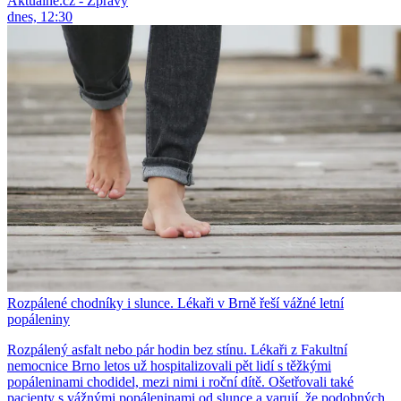
Aktuálně.cz - Zprávy
dnes, 12:30
Rozpálené chodníky i slunce. Lékaři v Brně řeší vážné letní
popáleniny
Rozpálený asfalt nebo pár hodin bez stínu. Lékaři z Fakultní
nemocnice Brno letos už hospitalizovali pět lidí s těžkými
popáleninami chodidel, mezi nimi i roční dítě. Ošetřovali také
pacienty s vážnými popáleninami od slunce a varují, že podobných