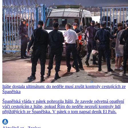
Itálie dostala ultimátum: do neděle musí zrušit kontroly cestujících ze
Španělska
Španělská vláda v pátek pohrozila Itálii, že zavede odvetná opatření
vůči cestujícím z Itálie, pokud Řím do neděle nezruší kontroly lidí
přijíždějících ze Španělska. V pátek o tom napsal deník El País.