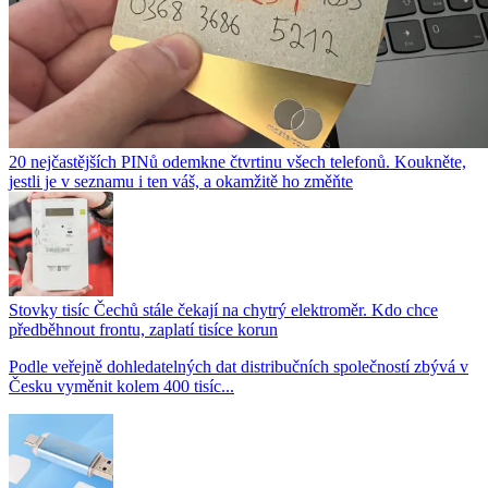
20 nejčastějších PINů odemkne čtvrtinu všech telefonů. Koukněte,
jestli je v seznamu i ten váš, a okamžitě ho změňte
Stovky tisíc Čechů stále čekají na chytrý elektroměr. Kdo chce
předběhnout frontu, zaplatí tisíce korun
Podle veřejně dohledatelných dat distribučních společností zbývá v
Česku vyměnit kolem 400 tisíc...