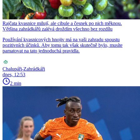
Rajčata kvasnice milují, ale cibule a česnek po nich měknou.
Většina zahrádkářů zalévá droždím všechno bez rozdílu
Používání kvasnicových hnojiv má na vaši zahradu spoustu
pozitivních účinků. Aby tomu tak však skutečně bylo, musíte
pamatovat na tato jednoduchá pravidla.
Chalupáři-Zahrádkáři
dnes, 12:53
2 min