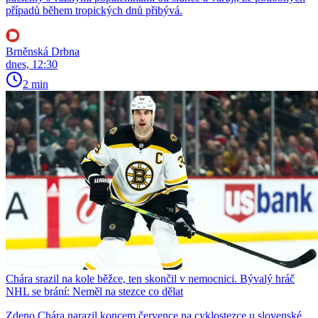
případů během tropických dnů přibývá.
Brněnská Drbna
dnes, 12:30
2 min
Chára srazil na kole běžce, ten skončil v nemocnici. Bývalý hráč
NHL se brání: Neměl na stezce co dělat
Zdeno Chára narazil koncem července na cyklostezce u slovenské