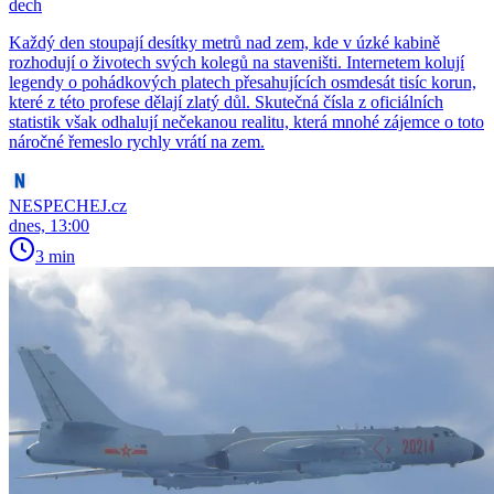
dech
Každý den stoupají desítky metrů nad zem, kde v úzké kabině
rozhodují o životech svých kolegů na staveništi. Internetem kolují
legendy o pohádkových platech přesahujících osmdesát tisíc korun,
které z této profese dělají zlatý důl. Skutečná čísla z oficiálních
statistik však odhalují nečekanou realitu, která mnohé zájemce o toto
náročné řemeslo rychly vrátí na zem.
NESPECHEJ.cz
dnes, 13:00
3 min