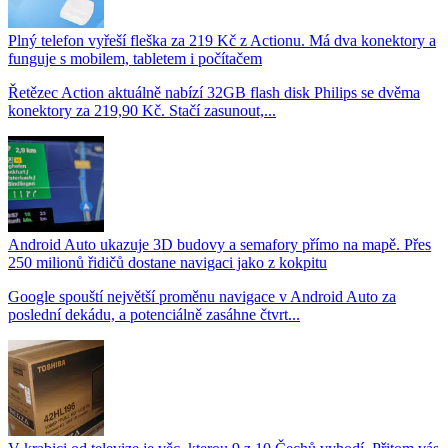
Plný telefon vyřeší fleška za 219 Kč z Actionu. Má dva konektory a
funguje s mobilem, tabletem i počítačem
Řetězec Action aktuálně nabízí 32GB flash disk Philips se dvěma
konektory za 219,90 Kč. Stačí zasunout,...
Android Auto ukazuje 3D budovy a semafory přímo na mapě. Přes
250 milionů řidičů dostane navigaci jako z kokpitu
Google spouští největší proměnu navigace v Android Auto za
poslední dekádu, a potenciálně zasáhne čtvrt...