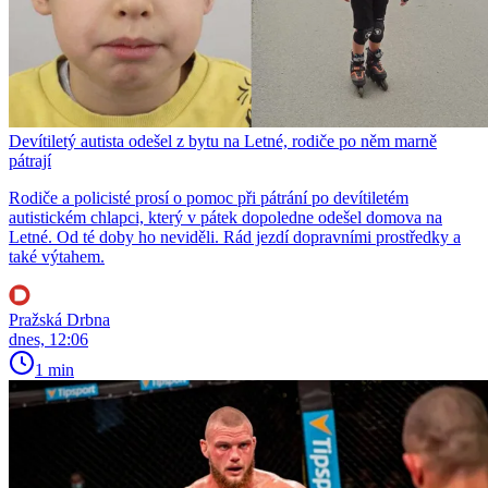
Devítiletý autista odešel z bytu na Letné, rodiče po něm marně
pátrají
Rodiče a policisté prosí o pomoc při pátrání po devítiletém
autistickém chlapci, který v pátek dopoledne odešel domova na
Letné. Od té doby ho neviděli. Rád jezdí dopravními prostředky a
také výtahem.
Pražská Drbna
dnes, 12:06
1 min