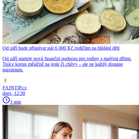
Od září bude přispívat stát 6 000 Kč rodičům na hlídání dětí
Od září startuje nová finanční podpora pro rodiny s malými dětmi.
Tisíce korun měsíčně na jesle či chůvy – ale ne každý dostane
maximum.
FAJNTIP.cz
dnes, 12:30
3 min