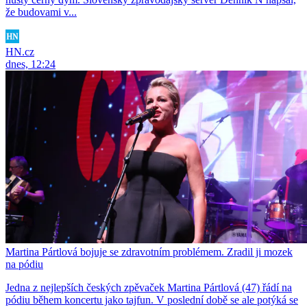
že budovami v...
HN.cz
dnes, 12:24
Martina Pártlová bojuje se zdravotním problémem. Zradil ji mozek
na pódiu
Jedna z nejlepších českých zpěvaček Martina Pártlová (47) řádí na
pódiu během koncertu jako tajfun. V poslední době se ale potýká se