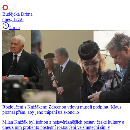
Budějcká Drbna
dnes, 12:56
4 min
Rozloučení s Knížákem: Zdrcenou vdovu museli podpírat, Klaus
přiznal přání, aby jeho trápení už skončilo
Milan Knížák byl jednou z nejsvéráznějších postav české kultury a
dnes s ním proběhlo poslední rozloučení ve smuteční síni v