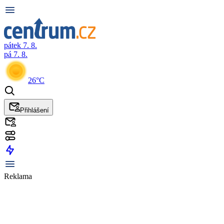
pátek 7. 8.
pá 7. 8.
26°C
Přihlášení
Reklama