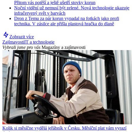
Přitom vás potěší a ještě ušetří stovky korun
Noční vidění už nemusí být zelené. Nová technologie ukazuje
infračervený svět v barvách
Dron z Temu za pár korun vypadal na fotkách jako profi
technika. V zásilce ale přišla plastová hračka do dlaně
Zobrazit více
Zajímavosti
IT a technologie
Vybrali jsme pro vás
Magazíny a zajímavosti
Kolik si měsíčne vydělá jeřábník v Česku. Měsíční plat vám vyrazí