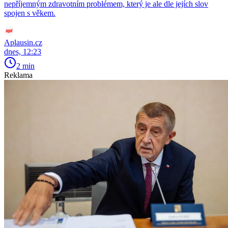
nepříjemným zdravotním problémem, který je ale dle jejích slov
spojen s věkem.
Aplausin.cz
dnes, 12:23
2 min
Reklama