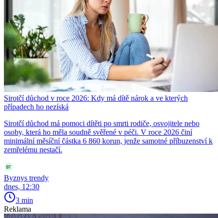
Sirotčí důchod v roce 2026: Kdy má dítě nárok a ve kterých
případech ho nezíská
Sirotčí důchod má pomoci dítěti po smrti rodiče, osvojitele nebo
osoby, která ho měla soudně svěřené v péči. V roce 2026 činí
minimální měsíční částka 6 860 korun, jenže samotné příbuzenství k
zemřelému nestačí.
Byznys trendy
dnes, 12:30
3 min
Reklama