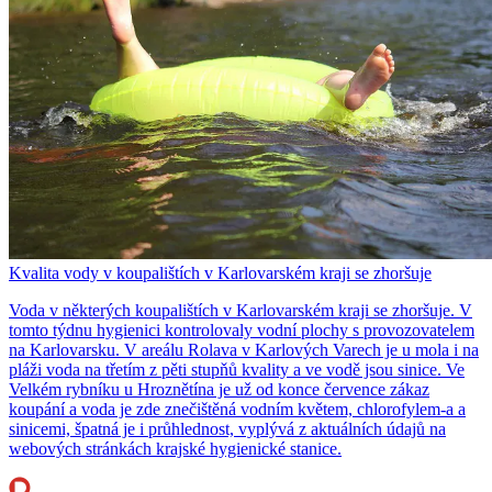
Kvalita vody v koupalištích v Karlovarském kraji se zhoršuje
Voda v některých koupalištích v Karlovarském kraji se zhoršuje. V
tomto týdnu hygienici kontrolovaly vodní plochy s provozovatelem
na Karlovarsku. V areálu Rolava v Karlových Varech je u mola i na
pláži voda na třetím z pěti stupňů kvality a ve vodě jsou sinice. Ve
Velkém rybníku u Hroznětína je už od konce července zákaz
koupání a voda je zde znečištěná vodním květem, chlorofylem-a a
sinicemi, špatná je i průhlednost, vyplývá z aktuálních údajů na
webových stránkách krajské hygienické stanice.