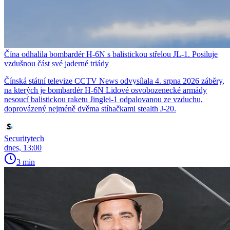
Čína odhalila bombardér H-6N s balistickou střelou JL-1. Posiluje
vzdušnou část své jaderné triády
Čínská státní televize CCTV News odvysílala 4. srpna 2026 záběry,
na kterých je bombardér H-6N Lidové osvobozenecké armády
nesoucí balistickou raketu Jinglei-1 odpalovanou ze vzduchu,
doprovázený nejméně dvěma stíhačkami stealth J-20.
Securitytech
dnes, 13:00
3 min