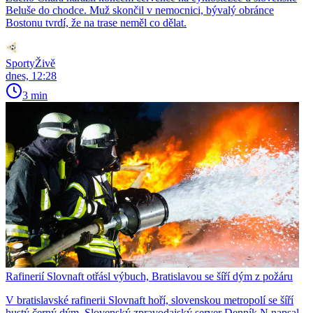
Beluše do chodce. Muž skončil v nemocnici, bývalý obránce
Bostonu tvrdí, že na trase neměl co dělat.
SportyŽivě
dnes, 12:28
3 min
Rafinerií Slovnaft otřásl výbuch, Bratislavou se šíří dým z požáru
V bratislavské rafinerii Slovnaft hoří, slovenskou metropolí se šíří
hustý černý dým. Slovenský zpravodajský server Denník N napsal,