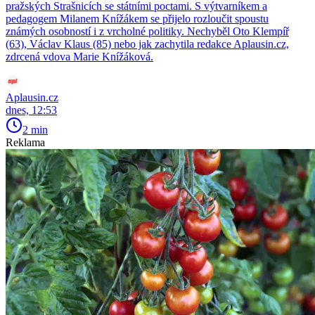
pražských Strašnicích se státními poctami. S výtvarníkem a
pedagogem Milanem Knížákem se přijelo rozloučit spoustu
známých osobností i z vrcholné politiky. Nechyběl Oto Klempíř
(63), Václav Klaus (85) nebo jak zachytila redakce Aplausin.cz,
zdrcená vdova Marie Knížáková.
Aplausin.cz
dnes, 12:53
2 min
Reklama