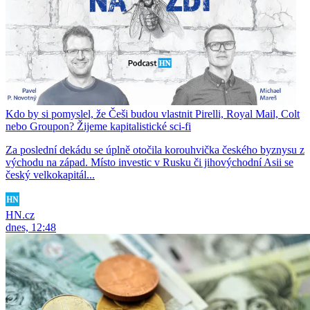
Kdo by si pomyslel, že Češi budou vlastnit Pirelli, Royal Mail, Colt
nebo Groupon? Žijeme kapitalistické sci-fi
Za poslední dekádu se úplně otočila korouhvička českého byznysu z
východu na západ. Místo investic v Rusku či jihovýchodní Asii se
český velkokapitál...
HN.cz
dnes, 12:48