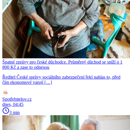
Špatné zprávy pro české důchodce. Průměrný důchod se sníží o 1
800 Kč a zase to odnesou
Ředitel České správy sociálního zabezpečení řekl nahlas to, před
čím ekonomové varují […]
Spotřebitelov.cz
dnes, 04:45
3 min