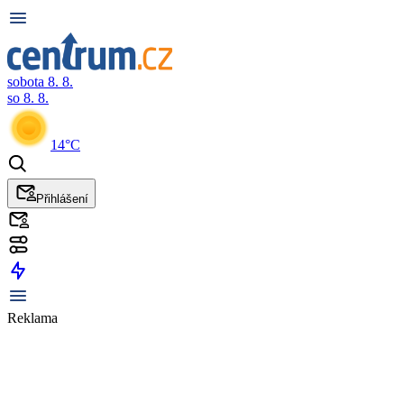
sobota 8. 8.
so 8. 8.
14°C
Přihlášení
Reklama