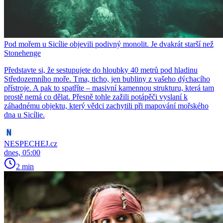
Pod mořem u Sicílie objevili podivný monolit. Je dvakrát starší než
Stonehenge
Představte si, že sestupujete do hloubky 40 metrů pod hladinu
Středozemního moře. Tma, ticho, jen bubliny z vašeho dýchacího
přístroje. A pak to spatříte – masivní kamennou strukturu, která tam
prostě nemá co dělat. Přesně tohle zažili potápěči vyslaní k
záhadnému objektu, který vědci zachytili při mapování mořského
dna u Sicílie.
NESPECHEJ.cz
dnes, 05:00
2 min