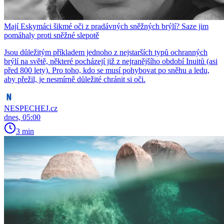
Mají Eskymáci šikmé oči z pradávných sněžných brýlí? Saze jim
pomáhaly proti sněžné slepotě
Jsou důležitým příkladem jednoho z nejstarších typů ochranných
brýlí na světě, některé pocházejí již z nejranějšího období Inuitů (asi
před 800 lety). Pro toho, kdo se musí pohybovat po sněhu a ledu,
aby přežil, je nesmírně důležité chránit si oči.
NESPECHEJ.cz
dnes, 05:00
3 min