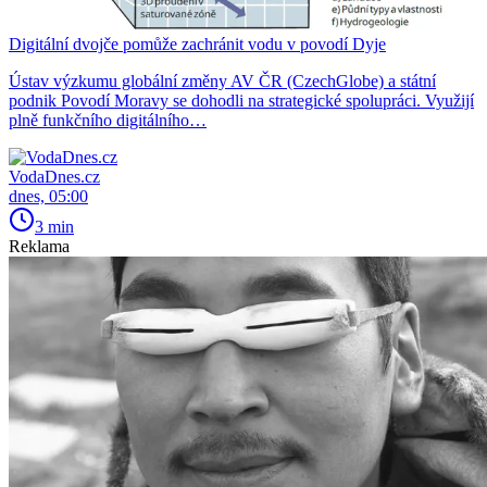
Digitální dvojče pomůže zachránit vodu v povodí Dyje
Ústav výzkumu globální změny AV ČR (CzechGlobe) a státní
podnik Povodí Moravy se dohodli na strategické spolupráci. Využijí
plně funkčního digitálního…
VodaDnes.cz
dnes, 05:00
3 min
Reklama