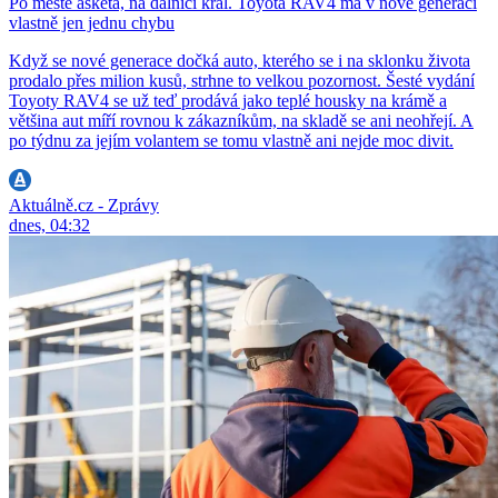
Po městě asketa, na dálnici král. Toyota RAV4 má v nové generaci
vlastně jen jednu chybu
Když se nové generace dočká auto, kterého se i na sklonku života
prodalo přes milion kusů, strhne to velkou pozornost. Šesté vydání
Toyoty RAV4 se už teď prodává jako teplé housky na krámě a
většina aut míří rovnou k zákazníkům, na skladě se ani neohřejí. A
po týdnu za jejím volantem se tomu vlastně ani nejde moc divit.
Aktuálně.cz - Zprávy
dnes, 04:32