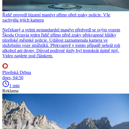
Řidič provedl bizarní manévr přímo před zraky policie. Vše
zachytila jejich kamera
Nečekaný a velmi nestandardní manévr předvedl se svým vozem
Škoda Octavia jeden řidič přímo před zraky překvapené hlídky
plzeňské městské policie. Událost zaznamenala kamera ve
služebním voze strážníků. Překvapivě v tomto případě nehrál roli
alkohol ani drogy. Důvod podivné jízdy byl tentokrát úplně jiný.
Video najdete pod článkem.
Plzeňská Drbna
dnes, 04:50
1 min
Reklama