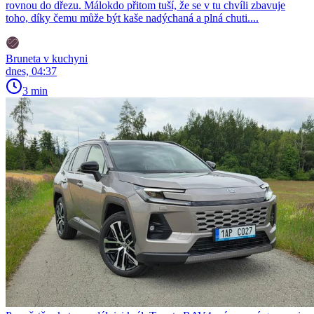
rovnou do dřezu. Málokdo přitom tuší, že se v tu chvíli zbavuje
toho, díky čemu může být kaše nadýchaná a plná chuti....
Bruneta v kuchyni
dnes, 04:37
3 min