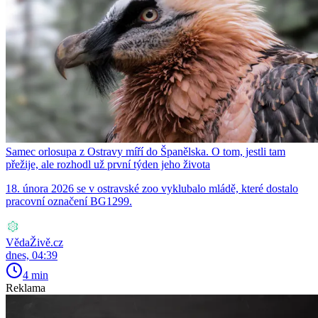
Samec orlosupa z Ostravy míří do Španělska. O tom, jestli tam
přežije, ale rozhodl už první týden jeho života
18. února 2026 se v ostravské zoo vyklubalo mládě, které dostalo
pracovní označení BG1299.
VědaŽivě.cz
dnes, 04:39
4 min
Reklama