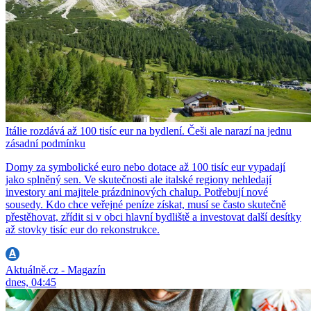
Itálie rozdává až 100 tisíc eur na bydlení. Češi ale narazí na jednu
zásadní podmínku
Domy za symbolické euro nebo dotace až 100 tisíc eur vypadají
jako splněný sen. Ve skutečnosti ale italské regiony nehledají
investory ani majitele prázdninových chalup. Potřebují nové
sousedy. Kdo chce veřejné peníze získat, musí se často skutečně
přestěhovat, zřídit si v obci hlavní bydliště a investovat další desítky
až stovky tisíc eur do rekonstrukce.
Aktuálně.cz - Magazín
dnes, 04:45