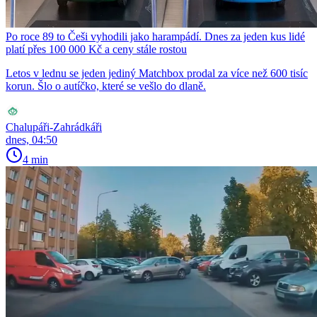
Po roce 89 to Češi vyhodili jako harampádí. Dnes za jeden kus lidé
platí přes 100 000 Kč a ceny stále rostou
Letos v lednu se jeden jediný Matchbox prodal za více než 600 tisíc
korun. Šlo o autíčko, které se vešlo do dlaně.
Chalupáři-Zahrádkáři
dnes, 04:50
4 min