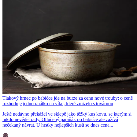
Tlakový hrnec po babičce jde na burze za cenu nové trouby: o ceně
rozhoduje jedno razítko na víku, které zmizelo s továrnou
Ještě nedávno překážel ve sklepě jako těžký kus kovu, se kterým si
nikdo nevěděl rady. Otlučený papiňák po babičce ale zažívá
nečekaný návrat. U hrstky nejlepších kusů se dnes cena...