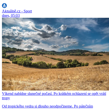
Aktuálně.cz - Sport
dnes, 05:03
Víkend nabídne slunečné počasí. Po krátkém ochlazení se opět vrátí
tropy
Od tropického vedra si dlouho neodpočineme. Po pátečním