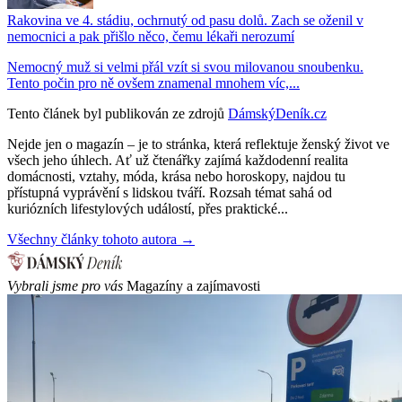
Rakovina ve 4. stádiu, ochrnutý od pasu dolů. Zach se oženil v
nemocnici a pak přišlo něco, čemu lékaři nerozumí
Nemocný muž si velmi přál vzít si svou milovanou snoubenku.
Tento počin pro ně ovšem znamenal mnohem víc,...
Tento článek byl publikován ze zdrojů
DámskýDeník.cz
Nejde jen o magazín – je to stránka, která reflektuje ženský život ve
všech jeho úhlech. Ať už čtenářky zajímá každodenní realita
domácnosti, vztahy, móda, krása nebo horoskopy, najdou tu
přístupná vyprávění s lidskou tváří. Rozsah témat sahá od
kuriózních lifestylových událostí, přes praktické...
Všechny články tohoto autora →
Vybrali jsme pro vás
Magazíny a zajímavosti