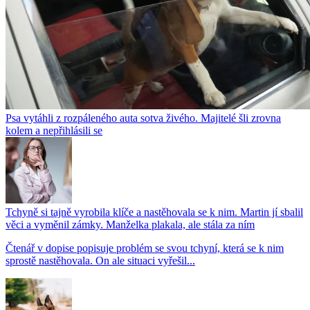
Psa vytáhli z rozpáleného auta sotva živého. Majitelé šli zrovna
kolem a nepřihlásili se
Tchyně si tajně vyrobila klíče a nastěhovala se k nim. Martin jí sbalil
věci a vyměnil zámky. Manželka plakala, ale stála za ním
Čtenář v dopise popisuje problém se svou tchyní, která se k nim
sprostě nastěhovala. On ale situaci vyřešil...