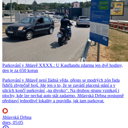
Parkování v Jihlavě XXXX.: U Kauflandu zdarma jen dvě hodiny,
den je za 650 korun
Parkování v Jihlavě není žádná věda, přesto se modrých zón řada
řidičů zbytečně bojí. Jde jen o to, že se zavádí placená stání a v
ulicích končí parkování „na divoko“. Na druhou stranu vznikají i
plochy, kde lze nechat auto stát zadarmo. Jihlavská Drbna postupně
představí jednotlivé lokality a pravidla, jak tam parkovat.
Jihlavská Drbna
dnes, 05:05