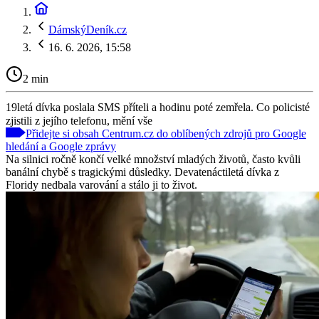
DámskýDeník.cz
16. 6. 2026, 15:58
2 min
19letá dívka poslala SMS příteli a hodinu poté zemřela. Co policisté
zjistili z jejího telefonu, mění vše
Přidejte si obsah Centrum.cz do oblíbených zdrojů pro Google
hledání a Google zprávy
Na silnici ročně končí velké množství mladých životů, často kvůli
banální chybě s tragickými důsledky. Devatenáctiletá dívka z
Floridy nedbala varování a stálo ji to život.