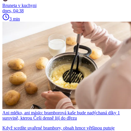
Bruneta v kuchyni
dnes, 04:38
3 min
Ani mléko, ani máslo: bramborová kaše bude nadýchaná díky 1
surovině, kterou Češi denně lijí do dřezu
Když scedíte uvařené brambory, obsah hrnce většinou putuje