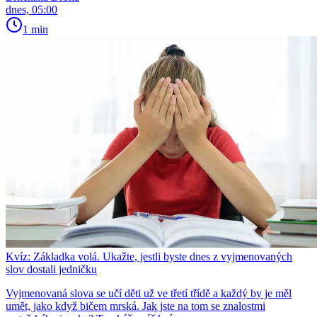
dnes, 05:00
1 min
Kvíz: Základka volá. Ukažte, jestli byste dnes z vyjmenovaných
slov dostali jedničku
Vyjmenovaná slova se učí děti už ve třetí třídě a každý by je měl
umět, jako když bičem mrská. Jak jste na tom se znalostmi