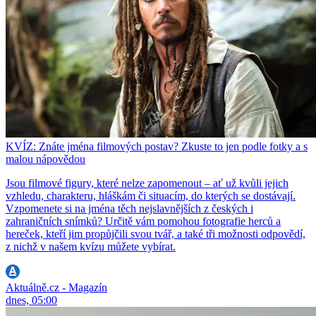
KVÍZ: Znáte jména filmových postav? Zkuste to jen podle fotky a s
malou nápovědou
Jsou filmové figury, které nelze zapomenout – ať už kvůli jejich
vzhledu, charakteru, hláškám či situacím, do kterých se dostávají.
Vzpomenete si na jména těch nejslavnějších z českých i
zahraničních snímků? Určitě vám pomohou fotografie herců a
hereček, kteří jim propůjčili svou tvář, a také tři možnosti odpovědí,
z nichž v našem kvízu můžete vybírat.
Aktuálně.cz - Magazín
dnes, 05:00