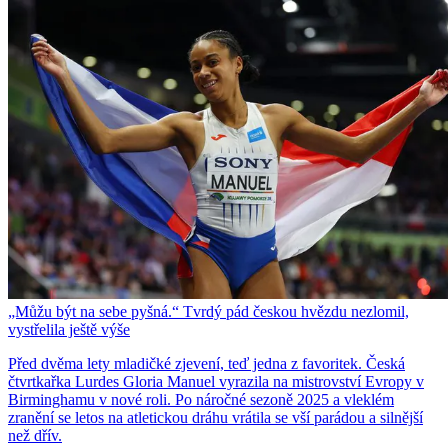
„Můžu být na sebe pyšná.“ Tvrdý pád českou hvězdu nezlomil,
vystřelila ještě výše
Před dvěma lety mladičké zjevení, teď jedna z favoritek. Česká
čtvrtkařka Lurdes Gloria Manuel vyrazila na mistrovství Evropy v
Birminghamu v nové roli. Po náročné sezoně 2025 a vleklém
zranění se letos na atletickou dráhu vrátila se vší parádou a silnější
než dřív.