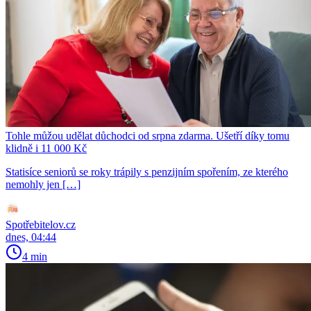
Tohle můžou udělat důchodci od srpna zdarma. Ušetří díky tomu
klidně i 11 000 Kč
Statisíce seniorů se roky trápily s penzijním spořením, ze kterého
nemohly jen […]
Spotřebitelov.cz
dnes, 04:44
4 min