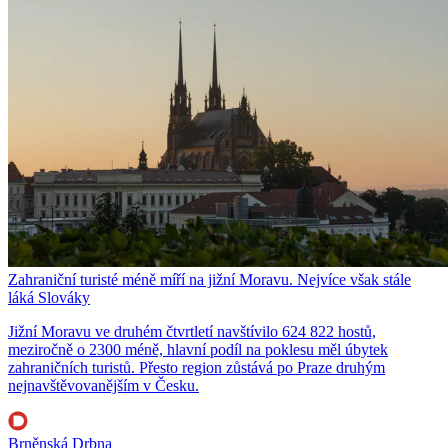
Zahraniční turisté méně míří na jižní Moravu. Nejvíce však stále
láká Slováky
Jižní Moravu ve druhém čtvrtletí navštívilo 624 822 hostů,
meziročně o 2300 méně, hlavní podíl na poklesu měl úbytek
zahraničních turistů. Přesto region zůstává po Praze druhým
nejnavštěvovanějším v Česku.
Brněnská Drbna