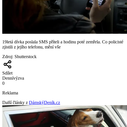
19letá dívka poslala SMS příteli a hodinu poté zemřela. Co policisté
zjistili z jejího telefonu, mění vše
Zdroj
:
Shutterstock
Sdílet
Denní
výzva
0
Reklama
Další články z
DámskýDeník.cz