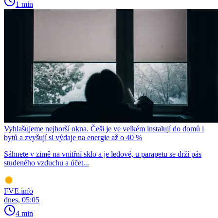
1 min
Vyhlašujeme nejhorší okna. Češi je ve velkém instalují do domů i
bytů a zvyšují si výdaje na energie až o 40 %
Sáhnete v zimě na vnitřní sklo a je ledové, u parapetu se drží pás
studeného vzduchu a účet...
FVE.info
dnes, 05:05
4 min