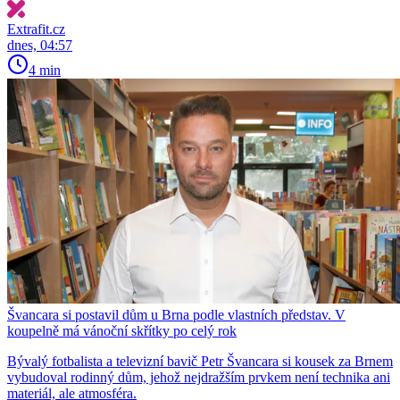
Extrafit.cz
dnes, 04:57
4 min
Švancara si postavil dům u Brna podle vlastních představ. V
koupelně má vánoční skřítky po celý rok
Bývalý fotbalista a televizní bavič Petr Švancara si kousek za Brnem
vybudoval rodinný dům, jehož nejdražším prvkem není technika ani
materiál, ale atmosféra.