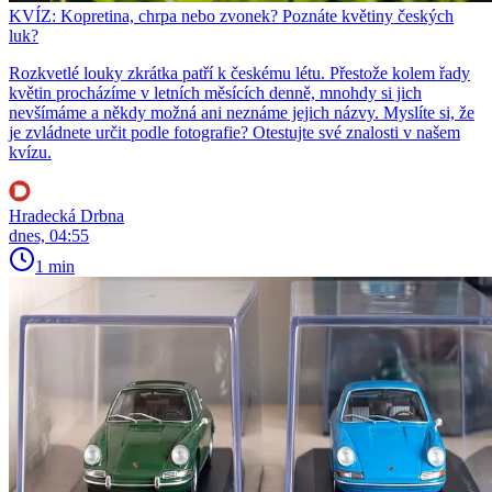
KVÍZ: Kopretina, chrpa nebo zvonek? Poznáte květiny českých
luk?
Rozkvetlé louky zkrátka patří k českému létu. Přestože kolem řady
květin procházíme v letních měsících denně, mnohdy si jich
nevšímáme a někdy možná ani neznáme jejich názvy. Myslíte si, že
je zvládnete určit podle fotografie? Otestujte své znalosti v našem
kvízu.
Hradecká Drbna
dnes, 04:55
1 min