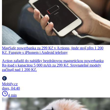
MagSafe powerbanka za 299 Kč v Actionu, jinde stojí přes 1 200
Kč. Funguje s iPhonem i Android telefony
Action zařadil do nabídky bezdrátovou magnetickou powerbanku
Re-load s kapacitou 5 000 mAh za 299 Kč. Srovnatelné modely
začínají nad 1 200 Kč.
Mobify.cz
dnes, 04:40
4 min