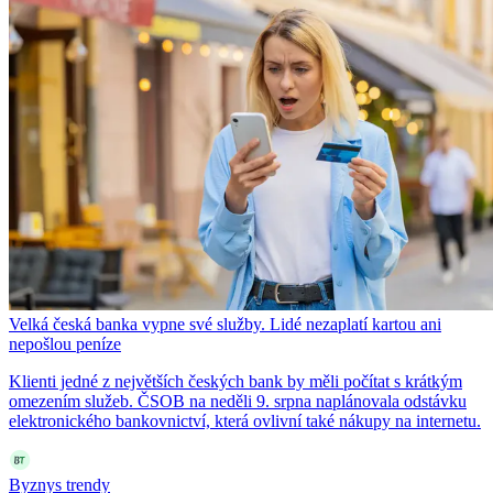
Velká česká banka vypne své služby. Lidé nezaplatí kartou ani
nepošlou peníze
Klienti jedné z největších českých bank by měli počítat s krátkým
omezením služeb. ČSOB na neděli 9. srpna naplánovala odstávku
elektronického bankovnictví, která ovlivní také nákupy na internetu.
Byznys trendy