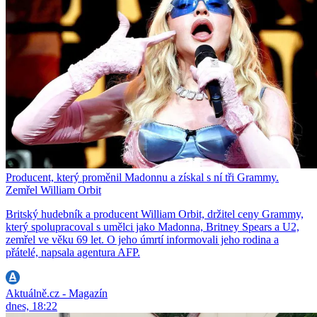
Producent, který proměnil Madonnu a získal s ní tři Grammy.
Zemřel William Orbit
Britský hudebník a producent William Orbit, držitel ceny Grammy,
který spolupracoval s umělci jako Madonna, Britney Spears a U2,
zemřel ve věku 69 let. O jeho úmrtí informovali jeho rodina a
přátelé, napsala agentura AFP.
Aktuálně.cz - Magazín
dnes, 18:22