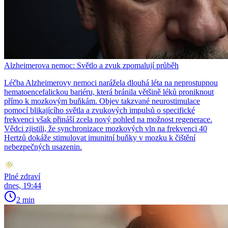
Alzheimerova nemoc: Světlo a zvuk zpomalují průběh
Léčba Alzheimerovy nemoci narážela dlouhá léta na neprostupnou
hematoencefalickou bariéru, která bránila většině léků proniknout
přímo k mozkovým buňkám. Objev takzvané neurostimulace
pomocí blikajícího světla a zvukových impulsů o specifické
frekvenci však přináší zcela nový pohled na možnost regenerace.
Vědci zjistili, že synchronizace mozkových vln na frekvenci 40
Hertzů dokáže stimulovat imunitní buňky v mozku k čištění
nebezpečných usazenin.
Plné zdraví
dnes, 19:44
2 min