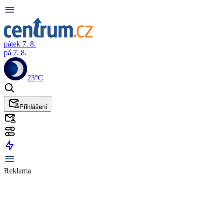
pátek 7. 8.
pá 7. 8.
23°C
Přihlášení
Reklama