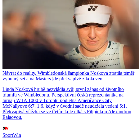
Návrat do reality. Wimbledonská šampionka Nosková ztratila téměř
vyhraný set a na Masters jde překvapivě z kola ven
Linda Nosková hrubě nezvládla svůj první zápas od životního
triumfu ve Wimbledonu. Perspektivní česká reprezentantka na
turnaji WTA 1000 v Torontu podlehla Američance Caty
McNallyové 6:7, 1:6, když v úvodní sadě neudržela vedení 5:1.
Překvapivá vítězka se ve třetím kole utká s Filipínkou Alexandrou
Ealaovou.
SportWin