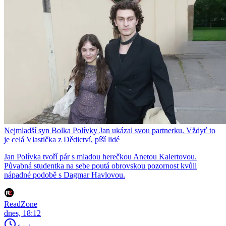
Nejmladší syn Bolka Polívky Jan ukázal svou partnerku. Vždyť to
je celá Vlastička z Dědictví, píší lidé
Jan Polívka tvoří pár s mladou herečkou Anetou Kalertovou.
Půvabná studentka na sebe poutá obrovskou pozornost kvůli
nápadné podobě s Dagmar Havlovou.
ReadZone
dnes, 18:12