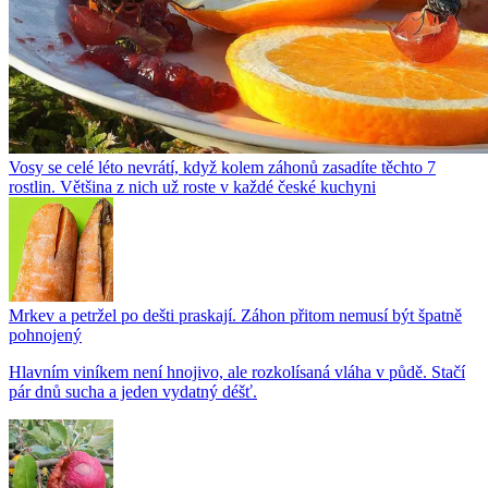
Vosy se celé léto nevrátí, když kolem záhonů zasadíte těchto 7
rostlin. Většina z nich už roste v každé české kuchyni
Mrkev a petržel po dešti praskají. Záhon přitom nemusí být špatně
pohnojený
Hlavním viníkem není hnojivo, ale rozkolísaná vláha v půdě. Stačí
pár dnů sucha a jeden vydatný déšť.