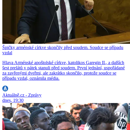
Špičky arménské církve skončily před soudem. Soudce se případu
vzdal
Hlava Arménské apoštolské církve, katolikos Garegin II., a dalších
šest prelátů v pátek stanuli před soudem. První jednání, uspořádané
za zavřenými dveřmi, ale zakrátko skončilo, protože soudce se
případu vzdal, oznámila média.
Aktuálně.cz - Zprávy
dnes, 19:30