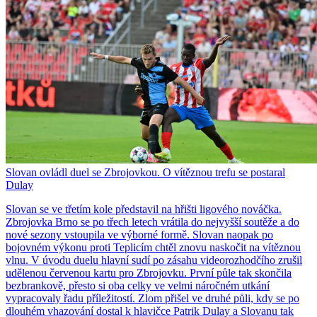
Slovan ovládl duel se Zbrojovkou. O vítěznou trefu se postaral
Dulay
Slovan se ve třetím kole představil na hřišti ligového nováčka.
Zbrojovka Brno se po třech letech vrátila do nejvyšší soutěže a do
nové sezony vstoupila ve výborné formě. Slovan naopak po
bojovném výkonu proti Teplicím chtěl znovu naskočit na vítěznou
vlnu. V úvodu duelu hlavní sudí po zásahu videorozhodčího zrušil
udělenou červenou kartu pro Zbrojovku. První půle tak skončila
bezbrankově, přesto si oba celky ve velmi náročném utkání
vypracovaly řadu příležitostí. Zlom přišel ve druhé půli, kdy se po
dlouhém vhazování dostal k hlavičce Patrik Dulay a Slovanu tak