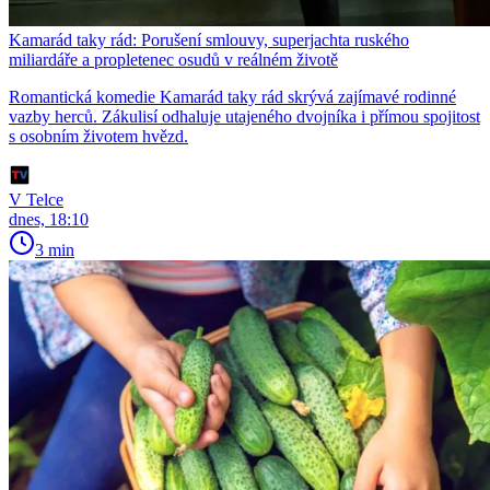
Kamarád taky rád: Porušení smlouvy, superjachta ruského
miliardáře a propletenec osudů v reálném životě
Romantická komedie Kamarád taky rád skrývá zajímavé rodinné
vazby herců. Zákulisí odhaluje utajeného dvojníka i přímou spojitost
s osobním životem hvězd.
V Telce
dnes, 18:10
3 min