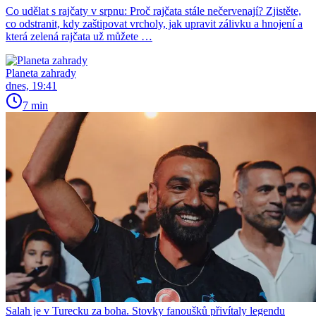
Co udělat s rajčaty v srpnu: Proč rajčata stále nečervenají? Zjistěte,
co odstranit, kdy zaštipovat vrcholy, jak upravit zálivku a hnojení a
která zelená rajčata už můžete …
Planeta zahrady
dnes, 19:41
7 min
Salah je v Turecku za boha. Stovky fanoušků přivítaly legendu