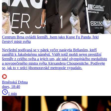
Centrum Brna ovládli šermíři. Jsem jako Kung Fu Panda, řekl
čerstvý mistr světa
Nevšední podívaná se v pátek večer naskytla Brňanům, kteří
zamířili k Jakubskému náměstí. Vidět totiž mohli nejen prestižní
šermíře z celého světa a jejich um, ale také olympijského medailistu
a novopečeného mistra světa Alexandera Choupenitche. Podívejte
se, jak to v srdci jihomoravské metropole vypadalo.
Brněnská Drbna
dnes, 18:40
1 min