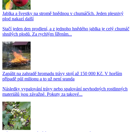
Jablka a švestky na stromě hnědnou v chumáčích. Jeden plesnivý
plod nakazí další
Stačí jeden den prodlení, a z jednoho hnědého jablka je celý chumáč
shnilých plodů. Za rychlým šířením...
Zapálit na zahradě hromadu trávy stojí až 150 000 Kč. V horším
případě půl milionu a to už není sranda
Následky vypalování trávy nebo spalování nevhodných rostlinných
materiálů jsou závažné. Pokuty za takové...