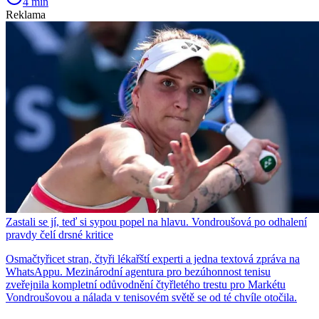
4 min
Reklama
Zastali se jí, teď si sypou popel na hlavu. Vondroušová po odhalení
pravdy čelí drsné kritice
Osmačtyřicet stran, čtyři lékařští experti a jedna textová zpráva na
WhatsAppu. Mezinárodní agentura pro bezúhonnost tenisu
zveřejnila kompletní odůvodnění čtyřletého trestu pro Markétu
Vondroušovou a nálada v tenisovém světě se od té chvíle otočila.