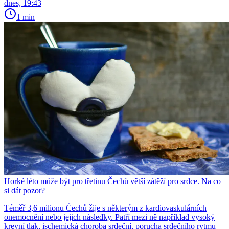
dnes, 19:43
1 min
Horké léto může být pro třetinu Čechů větší zátěží pro srdce. Na co
si dát pozor?
Téměř 3,6 milionu Čechů žije s některým z kardiovaskulárních
onemocnění nebo jejich následky. Patří mezi ně například vysoký
krevní tlak, ischemická choroba srdeční, porucha srdečního rytmu