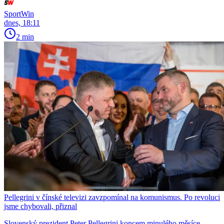
SportWin
dnes, 18:11
2 min
Pellegrini v čínské televizi zavzpomínal na komunismus. Po revoluci
jsme chybovali, přiznal
Slovenský prezident Peter Pellegrini koncem minulého měsíce