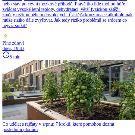
nebo stav po cévní mozkové příhodě. Právě tito lidé mohou hůře
zvládat vysoké letní teploty, dehydrataci, větší fyzickou zátěž i
změny režimu během dovolených. Častější konzumace alkoholu pak
může riziko dále zvyšovat. Jak tedy riziko problémů se srdcem co
nejvíc snížit?
Plné zdraví
dnes, 19:43
5 min
Co udělat s rajčaty v srpnu: 7 kroků, které pomohou dozrát
posledním plodům