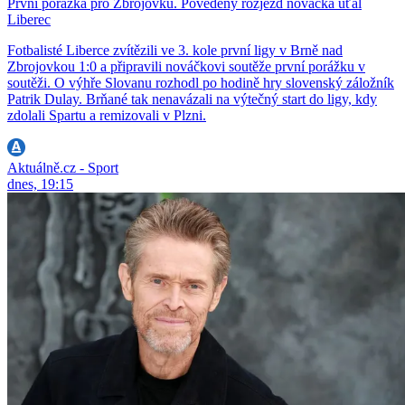
První porážka pro Zbrojovku. Povedený rozjezd nováčka uťal
Liberec
Fotbalisté Liberce zvítězili ve 3. kole první ligy v Brně nad
Zbrojovkou 1:0 a připravili nováčkovi soutěže první porážku v
soutěži. O výhře Slovanu rozhodl po hodině hry slovenský záložník
Patrik Dulay. Brňané tak nenavázali na výtečný start do ligy, kdy
zdolali Spartu a remizovali v Plzni.
Aktuálně.cz - Sport
dnes, 19:15