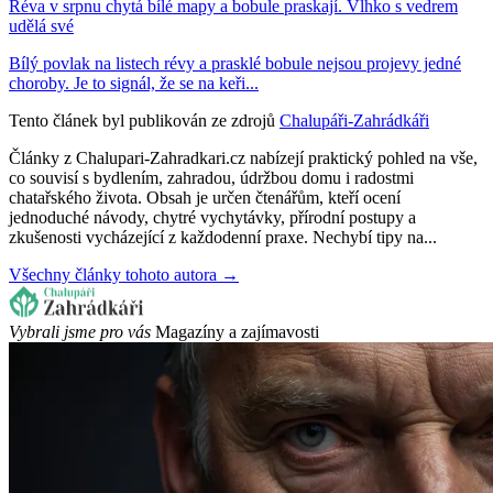
Réva v srpnu chytá bílé mapy a bobule praskají. Vlhko s vedrem
udělá své
Bílý povlak na listech révy a prasklé bobule nejsou projevy jedné
choroby. Je to signál, že se na keři...
Tento článek byl publikován ze zdrojů
Chalupáři-Zahrádkáři
Články z Chalupari-Zahradkari.cz nabízejí praktický pohled na vše,
co souvisí s bydlením, zahradou, údržbou domu i radostmi
chatařského života. Obsah je určen čtenářům, kteří ocení
jednoduché návody, chytré vychytávky, přírodní postupy a
zkušenosti vycházející z každodenní praxe. Nechybí tipy na...
Všechny články tohoto autora →
Vybrali jsme pro vás
Magazíny a zajímavosti