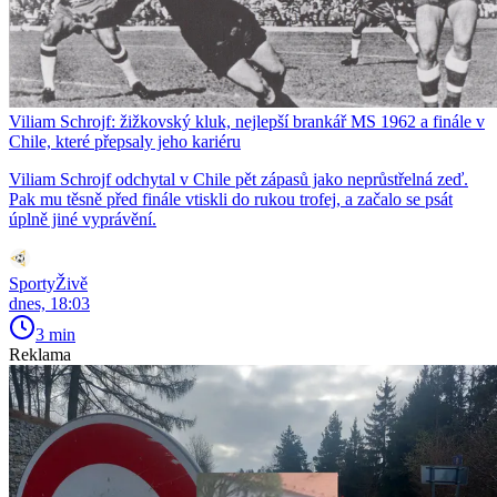
Viliam Schrojf: žižkovský kluk, nejlepší brankář MS 1962 a finále v
Chile, které přepsaly jeho kariéru
Viliam Schrojf odchytal v Chile pět zápasů jako neprůstřelná zeď.
Pak mu těsně před finále vtiskli do rukou trofej, a začalo se psát
úplně jiné vyprávění.
SportyŽivě
dnes, 18:03
3 min
Reklama