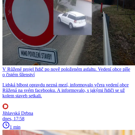
V Růžené projel řidič po nově položeném asfaltu. Vedení obce píše
o čistém šílenství
Lidská blbost opravdu nezná mezí, informovalo včera vedení obce
Růžená na svém facebooku. A informovalo, s jakými řidiči se už
kolem staveb setkali.
Jihlavská Drbna
dnes, 17:58
1 min