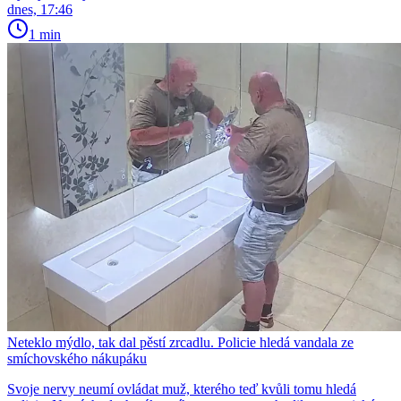
dnes, 17:46
1 min
Neteklo mýdlo, tak dal pěstí zrcadlu. Policie hledá vandala ze
smíchovského nákupáku
Svoje nervy neumí ovládat muž, kterého teď kvůli tomu hledá