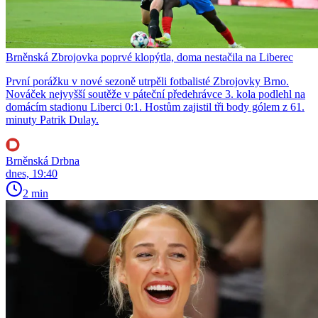
Brněnská Zbrojovka poprvé klopýtla, doma nestačila na Liberec
První porážku v nové sezoně utrpěli fotbalisté Zbrojovky Brno.
Nováček nejvyšší soutěže v páteční předehrávce 3. kola podlehl na
domácím stadionu Liberci 0:1. Hostům zajistil tři body gólem z 61.
minuty Patrik Dulay.
Brněnská Drbna
dnes, 19:40
2 min