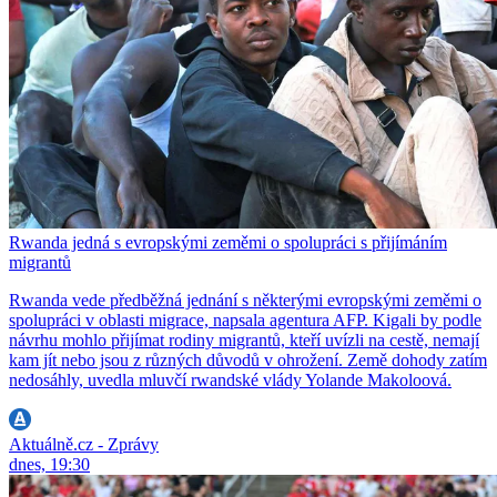
Rwanda jedná s evropskými zeměmi o spolupráci s přijímáním
migrantů
Rwanda vede předběžná jednání s některými evropskými zeměmi o
spolupráci v oblasti migrace, napsala agentura AFP. Kigali by podle
návrhu mohlo přijímat rodiny migrantů, kteří uvízli na cestě, nemají
kam jít nebo jsou z různých důvodů v ohrožení. Země dohody zatím
nedosáhly, uvedla mluvčí rwandské vlády Yolande Makoloová.
Aktuálně.cz - Zprávy
dnes, 19:30