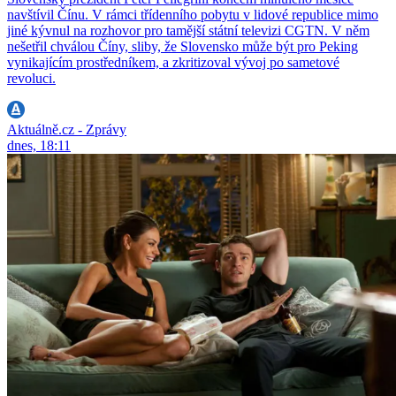
navštívil Čínu. V rámci třídenního pobytu v lidové republice mimo
jiné kývnul na rozhovor pro tamější státní televizi CGTN. V něm
nešetřil chválou Číny, sliby, že Slovensko může být pro Peking
vynikajícím prostředníkem, a zkritizoval vývoj po sametové
revoluci.
Aktuálně.cz - Zprávy
dnes, 18:11