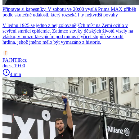
Připravte si kapesníky. V sobotu ve 20:00 vysílá Prima MAX příběh
podle skutečné události, který rozseká i ty nejtvrdší povahy
V lednu 1925 se jedno z nejizolovanějších míst na Zemi ocitlo v
sevření smrtící epidemie. Zatímco stovky dětských životů visely na
vlásku, v mrazu klesajícím pod minus čtyřicet stupňů se zrodil
hrdina, jehož jméno mělo být vymazáno z historie.
FAJNTIP.cz
dnes, 19:00
4 min