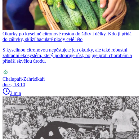
Okurky po kyselině citronové rostou do šířky i délky. Kdo ji přidá
do zálivky, sklízí baculaté plody celé léto
S kyselinou citronovou nepěstujete jen okurky, ale také robustní
zahradní ekosystém, který podporuje růst, bojuje proti chorobám a
přináší skvělou úrodu.
Chalupáři-Zahrádkáři
dnes, 18:10
2 min