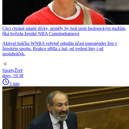
Chci chránit mladé dívky, neměly by hrát proti biologickým mužům,
říká hvězda ženské NBA Cunninghamová
Aktivní hráčka WNBA veřejně odmítla účast transgender žen v
ženském sportu. Reakce přišla z hal, od vedení ligy i od
spoluhráček.
SportyŽivě
dnes, 19:38
3 min