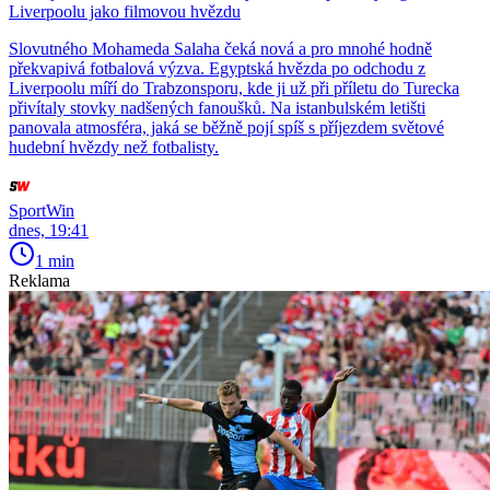
Liverpoolu jako filmovou hvězdu
Slovutného Mohameda Salaha čeká nová a pro mnohé hodně
překvapivá fotbalová výzva. Egyptská hvězda po odchodu z
Liverpoolu míří do Trabzonsporu, kde ji už při příletu do Turecka
přivítaly stovky nadšených fanoušků. Na istanbulském letišti
panovala atmosféra, jaká se běžně pojí spíš s příjezdem světové
hudební hvězdy než fotbalisty.
SportWin
dnes, 19:41
1 min
Reklama