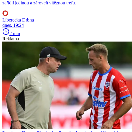
zařídil jedinou a zároveň vítěznou trefu.
Liberecká Drbna
dnes, 19:24
2 min
Reklama