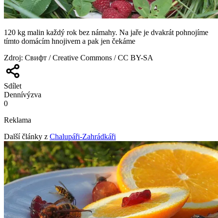
120 kg malin každý rok bez námahy. Na jaře je dvakrát pohnojíme
tímto domácím hnojivem a pak jen čekáme
Zdroj
:
Свифт / Creative Commons / CC BY-SA
Sdílet
Denní
výzva
0
Reklama
Další články z
Chalupáři-Zahrádkáři