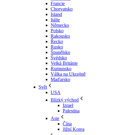
Francie
Chorvatsko
Island
Itálie
Německo
Polsko
Rakousko
Řecko
Rusko
Španělsko
Švédsko
Velká Británie
Rumunsko
Válka na Ukrajině
Maďarsko
Svět
USA
Blízký východ
Izrael
Palestina
Asie
Čína
Jižní Korea