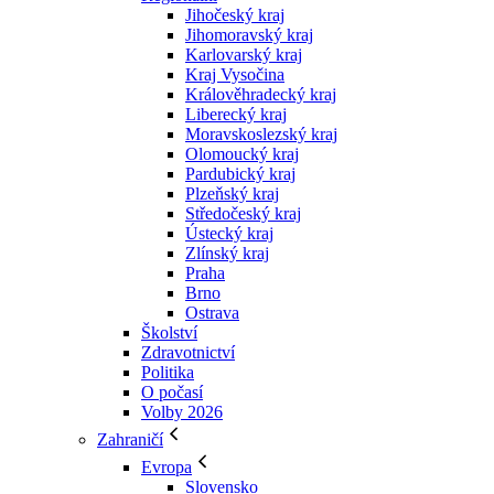
Jihočeský kraj
Jihomoravský kraj
Karlovarský kraj
Kraj Vysočina
Králověhradecký kraj
Liberecký kraj
Moravskoslezský kraj
Olomoucký kraj
Pardubický kraj
Plzeňský kraj
Středočeský kraj
Ústecký kraj
Zlínský kraj
Praha
Brno
Ostrava
Školství
Zdravotnictví
Politika
O počasí
Volby 2026
Zahraničí
Evropa
Slovensko