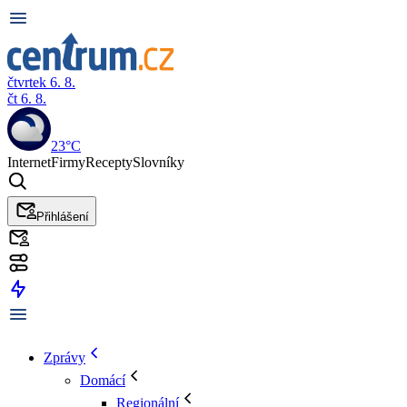
čtvrtek 6. 8.
čt 6. 8.
23°C
Internet
Firmy
Recepty
Slovníky
Přihlášení
Zprávy
Domácí
Regionální