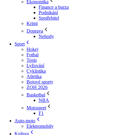
Ekonomika
Finance a burza
Podnikání
Spotřebitel
Krimi
Doprava
Nehody
Sport
Hokej
Fotbal
Tenis
Lyžování
Cyklistika
Atletika
Bojové sporty
ZOH 2026
Basketbal
NBA
Motosport
F1
Auto-moto
Elektromobily
Kultura