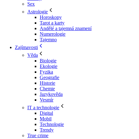
Sex
Astrologie
Horoskopy
Tarot a karty
Andělé a tajemná znamení
Numerologie
Tajemno
Zajímavosti
Věda
Biologie
Ekologie
Fyzika
Geografie
Historie
Chemie
Jazykověda
Vesmír
IT a technologie
Digital
Mobil
Technologie
Trendy
True crime