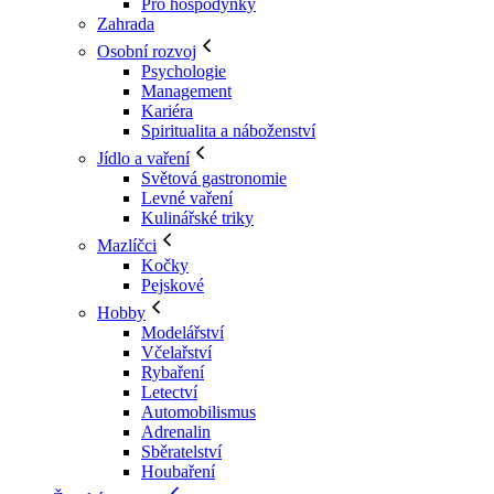
Pro hospodyňky
Zahrada
Osobní rozvoj
Psychologie
Management
Kariéra
Spiritualita a náboženství
Jídlo a vaření
Světová gastronomie
Levné vaření
Kulinářské triky
Mazlíčci
Kočky
Pejskové
Hobby
Modelářství
Včelařství
Rybaření
Letectví
Automobilismus
Adrenalin
Sběratelství
Houbaření