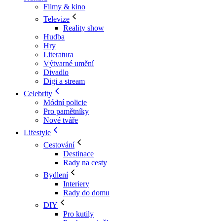
Filmy & kino
Televize
Reality show
Hudba
Hry
Literatura
Výtvarné umění
Divadlo
Digi a stream
Celebrity
Módní policie
Pro pamětníky
Nové tváře
Lifestyle
Cestování
Destinace
Rady na cesty
Bydlení
Interiery
Rady do domu
DIY
Pro kutily