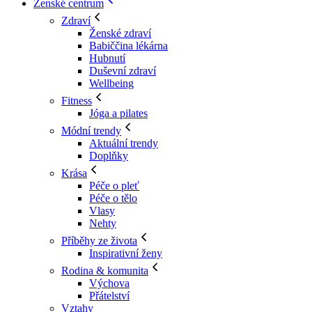
Ženské centrum
Zdraví
Ženské zdraví
Babiččina lékárna
Hubnutí
Duševní zdraví
Wellbeing
Fitness
Jóga a pilates
Módní trendy
Aktuální trendy
Doplňky
Krása
Péče o pleť
Péče o tělo
Vlasy
Nehty
Příběhy ze života
Inspirativní ženy
Rodina & komunita
Výchova
Přátelství
Vztahy