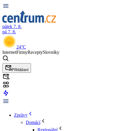
pátek 7. 8.
pá 7. 8.
24°C
Internet
Firmy
Recepty
Slovníky
Přihlášení
Zprávy
Domácí
Regionální