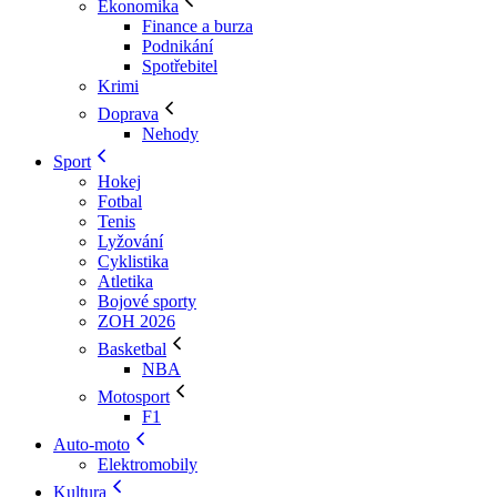
Ekonomika
Finance a burza
Podnikání
Spotřebitel
Krimi
Doprava
Nehody
Sport
Hokej
Fotbal
Tenis
Lyžování
Cyklistika
Atletika
Bojové sporty
ZOH 2026
Basketbal
NBA
Motosport
F1
Auto-moto
Elektromobily
Kultura