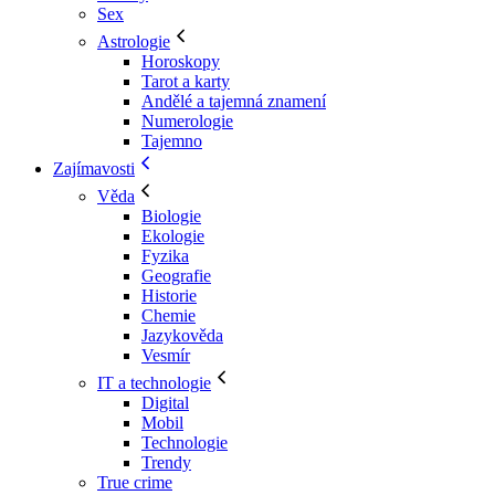
Sex
Astrologie
Horoskopy
Tarot a karty
Andělé a tajemná znamení
Numerologie
Tajemno
Zajímavosti
Věda
Biologie
Ekologie
Fyzika
Geografie
Historie
Chemie
Jazykověda
Vesmír
IT a technologie
Digital
Mobil
Technologie
Trendy
True crime