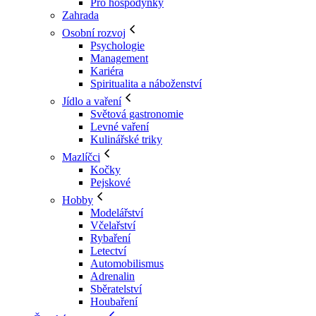
Pro hospodyňky
Zahrada
Osobní rozvoj
Psychologie
Management
Kariéra
Spiritualita a náboženství
Jídlo a vaření
Světová gastronomie
Levné vaření
Kulinářské triky
Mazlíčci
Kočky
Pejskové
Hobby
Modelářství
Včelařství
Rybaření
Letectví
Automobilismus
Adrenalin
Sběratelství
Houbaření