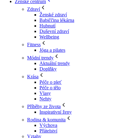
Ženské centrum
Zdraví
Ženské zdraví
Babiččina lékárna
Hubnutí
Duševní zdraví
Wellbeing
Fitness
Jóga a pilates
Módní trendy
Aktuální trendy
Doplňky
Krása
Péče o pleť
Péče o tělo
Vlasy
Nehty
Příběhy ze života
Inspirativní ženy
Rodina & komunita
Výchova
Přátelství
Vztahy