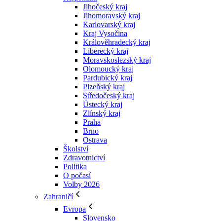
Jihočeský kraj
Jihomoravský kraj
Karlovarský kraj
Kraj Vysočina
Králověhradecký kraj
Liberecký kraj
Moravskoslezský kraj
Olomoucký kraj
Pardubický kraj
Plzeňský kraj
Středočeský kraj
Ústecký kraj
Zlínský kraj
Praha
Brno
Ostrava
Školství
Zdravotnictví
Politika
O počasí
Volby 2026
Zahraničí
Evropa
Slovensko