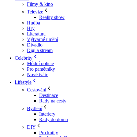
Filmy & kino
Televize
Reality show
Hudba
Hry
Literatura
Výtvarné umění
Divadlo
Digi a stream
Celebrity
Módní policie
Pro pamětníky
Nové tváře
Lifestyle
Cestování
Destinace
Rady na cesty
Bydlení
Interiery
Rady do domu
DIY
Pro kutily