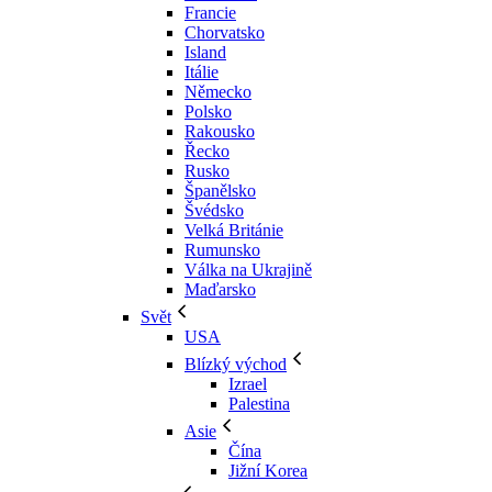
Francie
Chorvatsko
Island
Itálie
Německo
Polsko
Rakousko
Řecko
Rusko
Španělsko
Švédsko
Velká Británie
Rumunsko
Válka na Ukrajině
Maďarsko
Svět
USA
Blízký východ
Izrael
Palestina
Asie
Čína
Jižní Korea