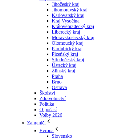
Jihočeský kraj
Jihomoravský kraj
Karlovarský kraj
Kraj Vysočina
Králověhradecký kraj
Liberecký kraj
Moravskoslezský kraj
Olomoucký kraj
Pardubický kraj
Plzeňský kraj
Středočeský kraj
Ústecký kraj
Zlínský kraj
Praha
Brno
Ostrava
Školství
Zdravotnictví
Politika
O počasí
Volby 2026
Zahraničí
Evropa
Slovensko