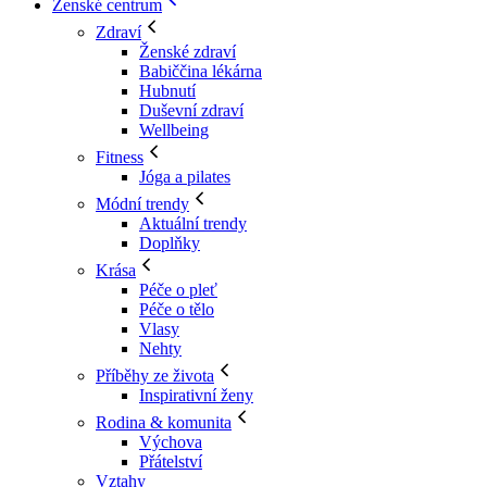
Ženské centrum
Zdraví
Ženské zdraví
Babiččina lékárna
Hubnutí
Duševní zdraví
Wellbeing
Fitness
Jóga a pilates
Módní trendy
Aktuální trendy
Doplňky
Krása
Péče o pleť
Péče o tělo
Vlasy
Nehty
Příběhy ze života
Inspirativní ženy
Rodina & komunita
Výchova
Přátelství
Vztahy