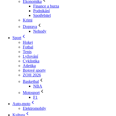
Ekonomika
Finance a burza
Podnikání
Spotřebitel
Krimi
Doprava
Nehody
Sport
Hokej
Fotbal
Tenis
Lyžování
Cyklistika
Atletika
Bojové sporty
ZOH 2026
Basketbal
NBA
Motosport
F1
Auto-moto
Elektromobily
Kultura