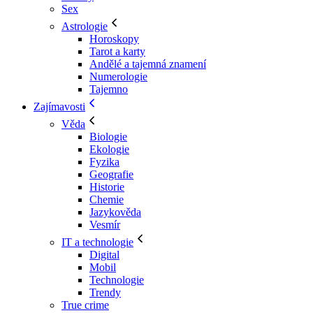
Sex
Astrologie
Horoskopy
Tarot a karty
Andělé a tajemná znamení
Numerologie
Tajemno
Zajímavosti
Věda
Biologie
Ekologie
Fyzika
Geografie
Historie
Chemie
Jazykověda
Vesmír
IT a technologie
Digital
Mobil
Technologie
Trendy
True crime