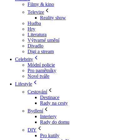
Filmy & kino
Televize
Reality show
Hudba
Hry
Literatura
Výtvarné umění
Divadlo
Digi a stream
Celebrity
Módní policie
Pro pamětníky
Nové tváře
Lifestyle
Cestování
Destinace
Rady na cesty
Bydlení
Interiery
Rady do domu
DIY
Pro kutily