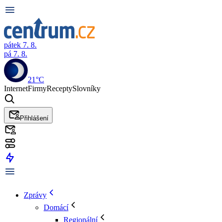
pátek 7. 8.
pá 7. 8.
21°C
Internet
Firmy
Recepty
Slovníky
Přihlášení
Zprávy
Domácí
Regionální