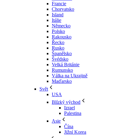
Francie
Chorvatsko
Island
Itálie
Německo
Polsko
Rakousko
Řecko
Rusko
Španělsko
Švédsko
Velká Británie
Rumunsko
Válka na Ukrajině
Maďarsko
Svět
USA
Blízký východ
Izrael
Palestina
Asie
Čína
Jižní Korea