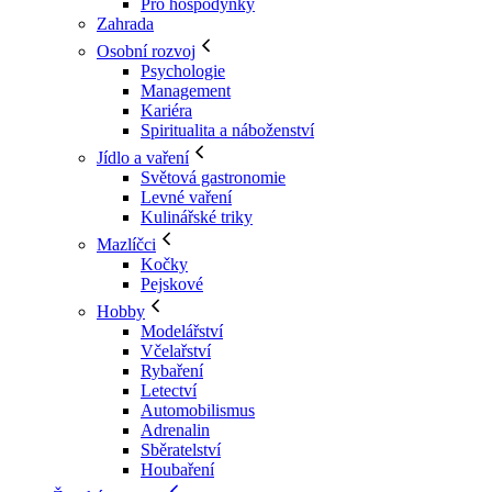
Pro hospodyňky
Zahrada
Osobní rozvoj
Psychologie
Management
Kariéra
Spiritualita a náboženství
Jídlo a vaření
Světová gastronomie
Levné vaření
Kulinářské triky
Mazlíčci
Kočky
Pejskové
Hobby
Modelářství
Včelařství
Rybaření
Letectví
Automobilismus
Adrenalin
Sběratelství
Houbaření